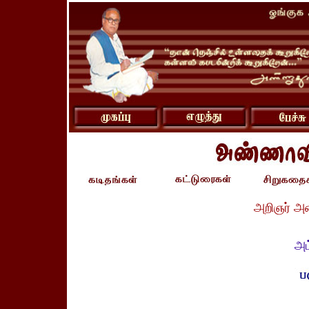
அறிஞர் அ
அம