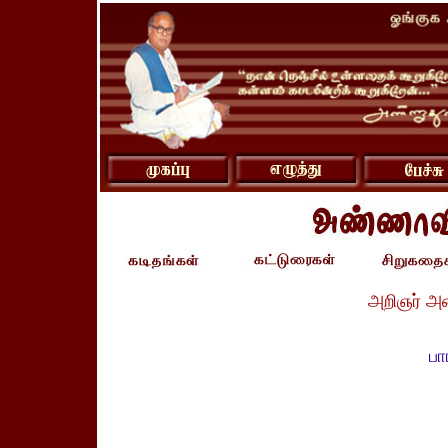
அறிஞர் அ
பா