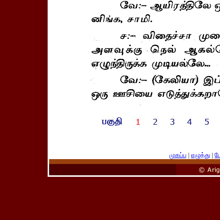
முகப்பு
|
எழுத்து
|
பே