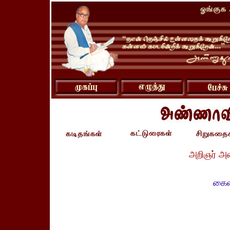
அறிஞர் அ
கைல