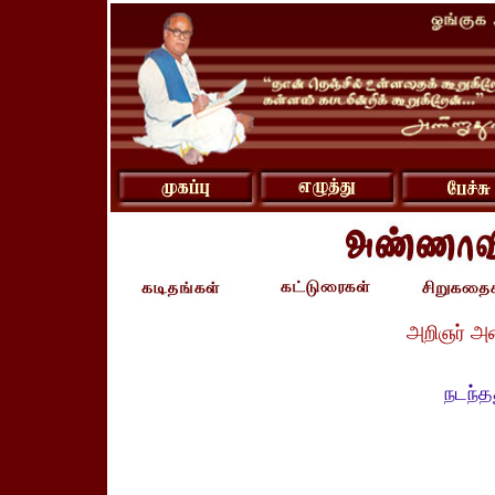
அறிஞர் அ
நடந்த