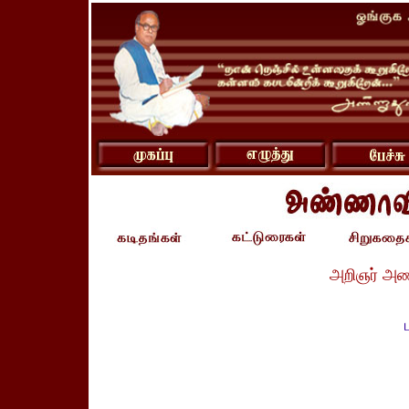
அறிஞர் அண