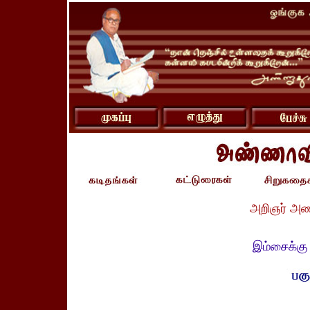
அறிஞர் அண
இம்சைக்க