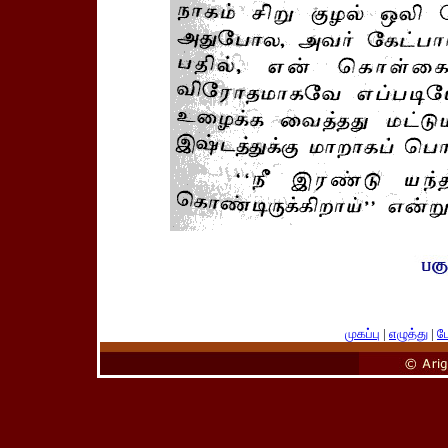
முகப்பு
|
எழுத்து
|
பே