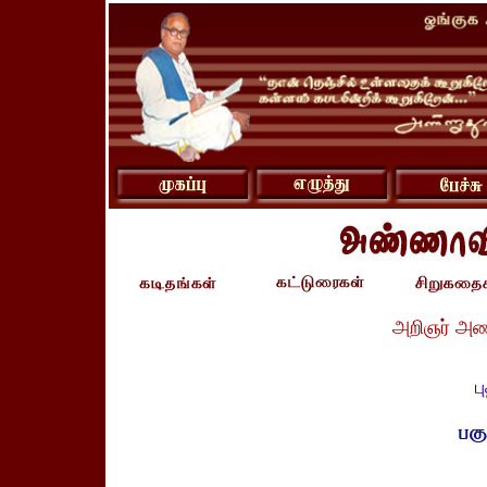
அறிஞர் அண
ப