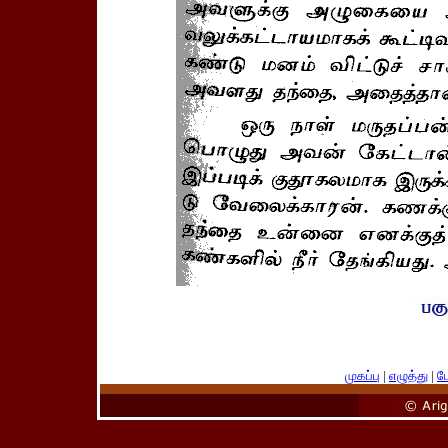
முகப்பு
|
எழுத்து
|
பே