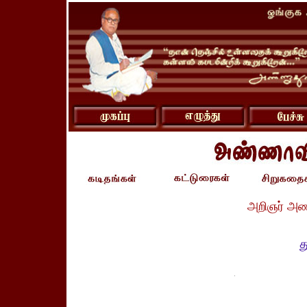
அறிஞர் அண
த