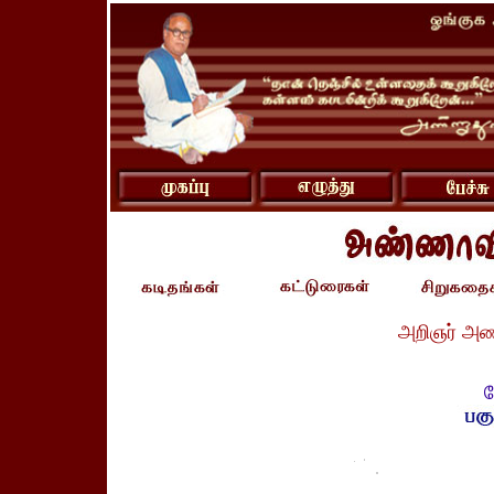
அறிஞர் அண
வ