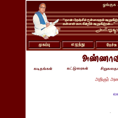
அறிஞர் அண
வள