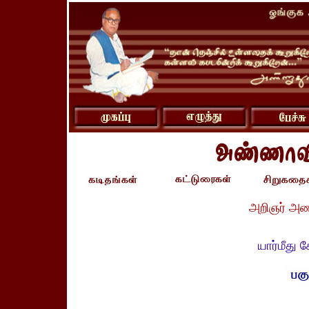
அறிஞர் அண
யார்மீது