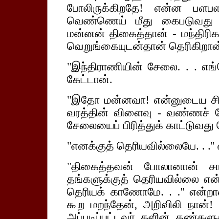
போலிருக்கிறதே! என்ன பளபள
வெண்ணெய் மீது கைபடுவது பே
மன்னன் திகைத்தான் - மந்திரி
வெறுங்கையுடன்தான் தெரிகிறான
"இந்திராணியின் சேலை. . . எங்க
கேட்டான்.
"இதோ மன்னவா! என்னுடைய சித்
வரத்தின் விளைவு - வண்ணச் ச
சேலையைப் பிரித்துக் காட்டுவத
"எனக்குத் தெரியவில்லையே. . .''
"திகைத்தவன் போலானான் சாக
தங்களுக்குத் தெரியவில்லை என்ற
தெரியக் காணோமே. . .'' என்
கூற மறந்தேன், அறிவிலி நான
அப்படிப்பட்டவர் களின் கண்களுக