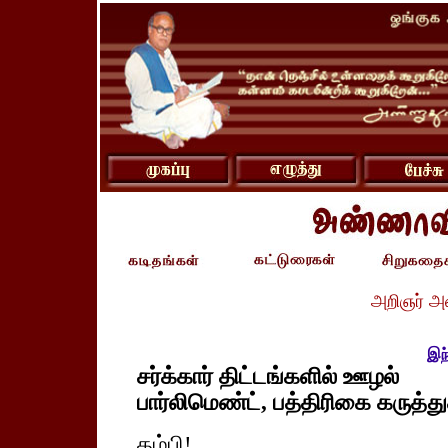
அறிஞர் அ
இந
சர்க்கார் திட்டங்களில் ஊழல்
பார்லிமெண்ட், பத்திரிகை கருத்து
தம்பி!