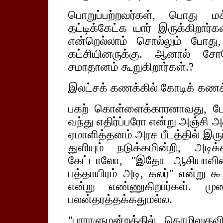
பொறுப்பற்றவர்கள், பொது மக
தட்டிக்கேட்க யார் இருக்கிறார்
என்றெல்லாம் சொல்லும் போது
கட்சியினருக்கு. ஆனால் சோ
சமாதானம் கூறுகிறார்கள்.?
இலட்சக் கணக்கில் கோடிக் கணக
பகற் கொள்ளைக்காரனாவது, போ
வந்து எதிர்ப்பரோ என்று அஞ்சி 
ஏமாளித்தனம் அரச பீடத்தில் இருப
துளியும் நடுக்கமின்றி, அட
கேட்டாலோ, "இதோ ஆசியாவின்
பத்தாயிரம் அடி, கலர்'' என்று 
என்று எண்ணுகிறார்கள். முற
பலன்தரத்தக்கதுமல்ல.
"பாராளுமன்றத்தில் தொழிலுதவி