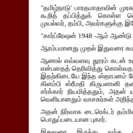
"தமிழ்நாடு' பாரதமாதாவின் முரச
கூறித் தப்பித்துக் கொள்ள வ
முயல்வர், தம்பி, அவர்களுக்கு
"கார்ப்ரேஷன் 1948 -ஆம் ஆண்டு
ஆரம்பமானது முதல் இதுவரை சுமார்
ஆனால் எவ்வளவு தூரம் கடன் உ
என்பதைத் தெரிவித்து கொள்வதற
இதற்கிடையே இந்த ஸ்தாபனம் வேலை
கிளம்பி ஸ்ரீமதி கிருபளானி
சர்க்கார் நியமித்ததும், அதன
வெளியானதும் வாசகர்கள் அறிந்
அதன் நிர்வாக டைரெக்டர் தம்மிஷ
பொதுப்படையான புகார்.
இதுவரை இருந்து வந்த ஏற்ப