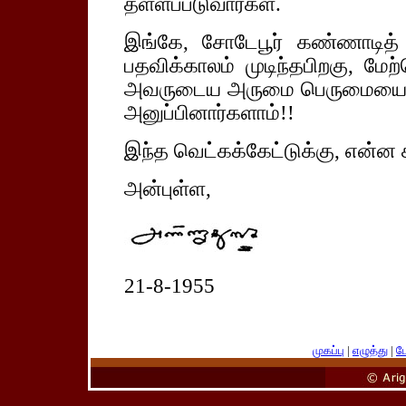
தள்ளப்படுவார்கள்.
இங்கே, சோடேபூர் கண்ணாடித்
பதவிக்காலம் முடிந்தபிறகு, மே
அவருடைய அருமை பெருமையைப் பாரா
அனுப்பினார்களாம்!!
இந்த வெட்கக்கேட்டுக்கு, என்ன கூ
அன்புள்ள,
21-8-1955
முகப்பு
|
எழுத்து
|
பே