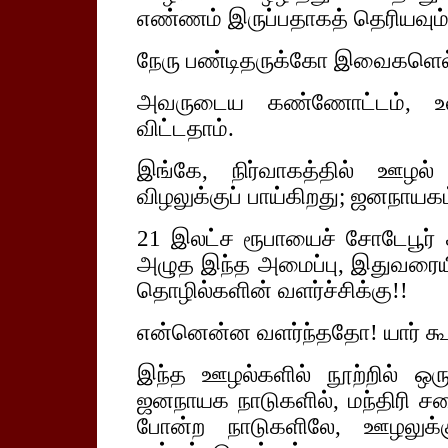
எண்ணம் இருப்பதாகத் தெரியவும
நேரு பண்டிதருக்கோ இவைகளெல்
அவருடைய கண்ணோட்டம், உல
விட்டதாம்.
இங்கே, நிர்வாகத்தில் ஊழல
விழலுக்குப் பாய்கிறது; ஜனநாயகம
21 இலட்ச ரூபாயைச் சோடேபூர் 
அழுத இந்த அமைப்பு, இதுவரையில்
தொழில்களின் வளர்ச்சிக்கு!!
என்னென்ன வளர்ந்ததோ! யார் கூற
இந்த ஊழல்களில் நூற்றில் ஒரு
ஜனநாயக நாடுகளில், மந்திரி சபை
போன்ற நாடுகளிலே, ஊழலுக்க