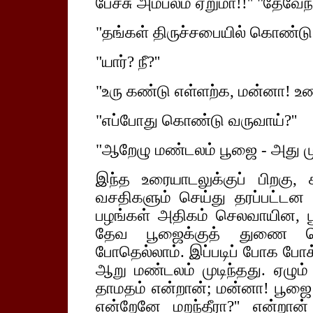
பேச்சு அம்பலம் ஏறுமா!!'' "தேவே
"தங்கள் திருச்சபையில் கொண்டு வந
"யார்? நீ?''
"உரு கண்டு எள்ளற்க, மன்னா! உண்
"எப்போது கொண்டு வருவாய்?''
"ஆறேழு மண்டலம் பூஜை - அது முட
இந்த உரையாடலுக்குப் பிறகு
வசதிகளும் செய்து தரப்பட்டன
பழங்கள் அதிகம் செலவாயின, பூ
தேவ பூஜைக்குத் துணை செ
போதெல்லாம். இப்படிப் போக பே
ஆறு மண்டலம் முடிந்தது. ஏழும
தாமதம் என்றான்; மன்னா! பூஜை
என்றேனே மறந்தீரா?'' என்றான்