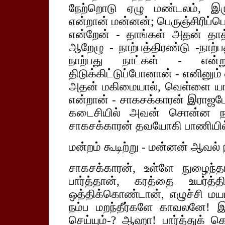
நேற்றொடு ஏழு மண்டலம், இரு
என்றான் மன்னன்; பெருஞ்சிரிப்ப
என்றேன் - தாங்கள் அதன் தாத
ஆறேழு - நாற்பத்திரண்டு -நாற்ப
நாற்பது நாட்கள் - என்
திடுக்கிட்டுப்போனான் - எனினு
அதன் மகிமையால், வெள்ளை யானை
என்றான் - சாகசக்காரன் இராஜபோ
கடைசியில் அவன் சொன்ன நாள
சாகசக்காரன் தவயோகி பாணியில
மன்றம் கூடிற்று - மன்னன் ஆவல்
சாகசக்காரன், உள்ளே நுழைந்
பார்த்தான், கரத்தை உயர்த
ஒத்திக்கொண்டான், எழுச்சி 
நம்ப மறந்தீர்களே காவலனே! 
செய்யும்-? ஆஹா! பார்த்துக் க