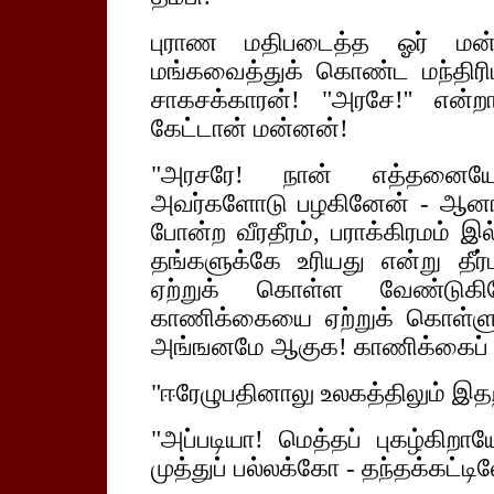
புராண மதிபடைத்த ஓர் மன
மங்கவைத்துக் கொண்ட மந்திரி
சாகசக்காரன்! "அரசே!'' என்றா
கேட்டான் மன்னன்!
"அரசரே! நான் எத்தனையோ
அவர்களோடு பழகினேன் - ஆனால
போன்ற வீரதீரம், பராக்கிரமம
தங்களுக்கே உரியது என்று தீ
ஏற்றுக் கொள்ள வேண்டுக
காணிக்கையை ஏற்றுக் கொள்ளும
அங்ஙனமே ஆகுக! காணிக்கைப் பொ
"ஈரேழுபதினாலு உலகத்திலும் இதற
"அப்படியா! மெத்தப் புகழ்கி
முத்துப் பல்லக்கோ - தந்தக்கட்டில