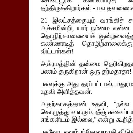
சோடேபூர்க் கண்ணாடித் தெ
தந்திருக்கிறார்கள் - பல தவணைக
21 இலட்சத்தையும் வாங்கிச் சாப
அச்சமின்றி, யார் நம்மை என்ன 
தொழிற்சாலையைக் குன்றவைத்து
கண்ணாடித் தொழிற்சாலைக்க
விட்டார்கள்!
அக்ரமத்தின் தன்மை தெரிகிறதா? ப
பணம் தருகிறான் ஒரு தர்மதாதா!
பசுவுக்கு அது தரப்பட்டால், மத
உதவி அளித்தவன்.
அதற்காகத்தான் உதவி, "நல்ல
கொழுத்து வளரும், தீஞ் சுவைப்
எங்களிடம் இல்லை,'' என்று கூறித்த
பசுவோ, எலும்புந்தோலுமாகி விடு