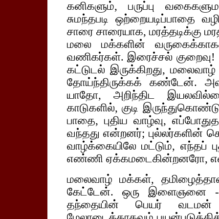
கனிகளும், பருப்பு வகைகளு
சுமந்தபடி ஒற்றையடிப்பாதை வ
சாரை சாரையாக, மரத்தடிக்கு மர
மலை மக்களின் வருகைக்காகக்
வணிகர்கள். இரைச்சல் குறைவு!
கட்டுடல் இருக்கிறது, மலைவாழ
தோய்ந்திருக்கக் கண்டேன். 
யாதோ, அறிந்திட இயலவில்ல
காடுகளில், குடி இருந்துகொண்ட
பாதை, புதிய வாழ்வு, எப்போதுத
வந்தது என்றனர்; புல்லர்களின் க
வாழ்க்கையிலே மட்டும், எந்தப் 
எண்ணி ஏக்கமடைகின்றனரோ, என
மலைவாழ் மக்கள், தமிழைத்தான்
கேட்டேன். ஒரு இளைஞனை - ச
தந்தையின் பெயர் வடமன்
மேலாடைக்காகவும் பயன்படுத்திக்