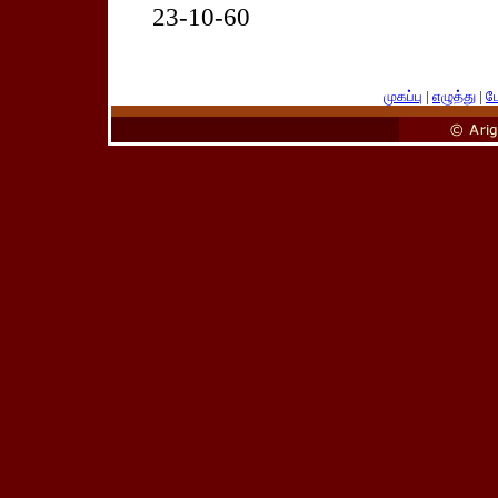
23-10-60
முகப்பு
|
எழுத்து
|
பே