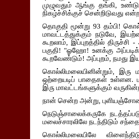
முழுவதும் ஆங்கு தங்கி, உண்ட
நிகழ்ச்சிக்குச் சென்றிடுவது என்ற
தொகுதி மூன்று 93 தம்பி! கொல
மாவட்டத்துக்கும் நடுவே, இயற
கூறலாம், இப்புறத்தில் திருச்சி 
பகுதி! "ஓஹோ! உனக்கு அப்படிக
கூறவேண்டும்! அப்புறம், நமது இயக
கொல்லிமலையினின்றும், இரு மா
ஒற்றையடிப் பாதைகள் உள்ளன. 
இரு மாவட்டங்களுக்கும் வருகின்
நான் சென்ற அன்று, புளியஞ்சோ
நெடுஞ்சாலைக்கருகே நடத்தப்ப
மலைச்சாரலிலே நடந்திடும் சந்
கொல்லிமலையிலே விளைந்திட