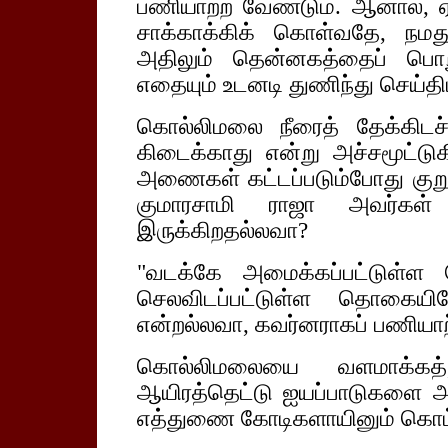
பணியாற்ற வேண்டும். ஆனால், ஏ
சாக்காக்கிக் கொள்வதே, நமத
அதிலும் தென்னகத்தைப் பொறு
எதையும் உடனடி துணிந்து செய்த
கொல்லிமலை நீரைத் தேக்கிடச
கிடைக்காது என்று அச்சமூட்டுக
அணைகள் கட்டப்படும்போது குற
குமாரசாமி ராஜா அவர்கள
இருக்கிறதல்லவா?
"வடக்கே அமைக்கப்பட்டுள்ள
செலவிடப்பட்டுள்ள தொகையில
என்றல்லவா, கவர்னராகப் பணியாற்
கொல்லிமலையை வளமாக்கத
ஆயிரத்தெட்டு ஐயப்பாடுகளை அவ
எத்துணை கோடிகளாயினும் கொட்