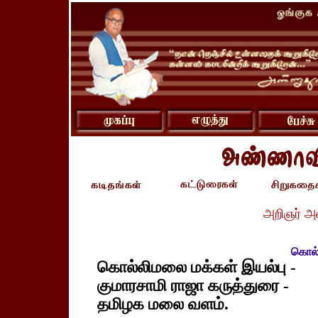
அறிஞர் அ
கொல
கொல்லிமலை மக்கள் இயல்பு -
குமாரசாமி ராஜா கருத்துரை -
தமிழக மலை வளம்.