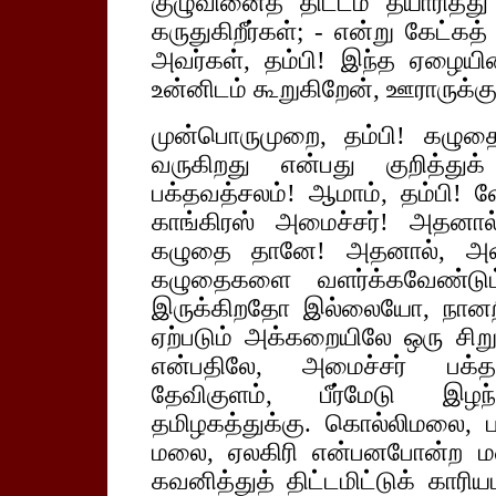
குழுவினைத் திட்டம் தயாரித்
கருதுகிறீர்கள்; - என்று கேட்கத
அவர்கள், தம்பி! இந்த ஏழையின
உன்னிடம் கூறுகிறேன், ஊராருக்கு
முன்பொருமுறை, தம்பி! கழு
வருகிறது என்பது குறித்துக
பக்தவத்சலம்! ஆமாம், தம்பி!
காங்கிரஸ் அமைச்சர்! அதனால
கழுதை தானே! அதனால், அமைச
கழுதைகளை வளர்க்கவேண்டும்
இருக்கிறதோ இல்லையோ, நா
ஏற்படும் அக்கறையிலே ஒரு சிற
என்பதிலே, அமைச்சர் பக்தவ
தேவிகுளம், பீர்மேடு இழந்
தமிழகத்துக்கு. கொல்லிமலை,
மலை, ஏலகிரி என்பனபோன்ற ம
கவனித்துத் திட்டமிட்டுக் கார