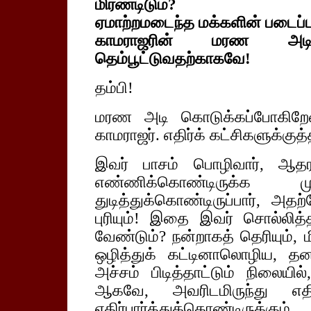
மிரண்டிடும்?
ஏமாற்றமடைந்த மக்களின் படைப்புக
காமராஜரின் மரண அடிப
தெம்பூட்டுவதற்காகவே!
தம்பி!
மரண அடி கொடுக்கப்போகிறேன்
காமராஜர். எதிர்க் கட்சிகளுக்குத
இவர் பாசம் பொழிவார், ஆதரவ
எண்ணிக்கொண்டிருக்க மு
துடித்துக்கொண்டிருப்பார், அதற
புரியும்! இதை இவர் சொல்லித்
வேண்டும்? நன்றாகத் தெரியும், 
ஒழித்துக் கட்டினாலொழிய, தன
அச்சம் பிடித்தாட்டும் நிலையில
ஆகவே, அவரிடமிருந்து எதி
எதிர்பார்த்துக்கொண்டிருக்கும