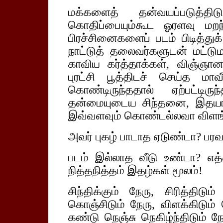
மக்களைத் தன்வயப்படுத்த
கொதிப்பையும்கூட ஓரளவு மறந
பிரச்சினைகளைப் படம் பிடித்துக
நாட்டுத் தலைவர்களுடன் மட்டு
காவிய கர்த்தாக்கள், விஞ்ஞான
புரட்சி பூத்திடச் செய்த ம
கொண்டிருந்ததால் ஏற்பட்டி
தன்மையுடைய சிந்தனை, இதயங்
இவ்வளவும் கொண்டல்லவா விளங்கி
அவர் புகழ் பாடாத ஏடுண்டா? பர
படம் இல்லாத வீடு உண்டா? எ
நித்தநித்தம் இதழ்கள் மூலம்!
சிந்திக்கும் நேரு, சிரித்திடு
கொஞ்சிடும் நேரு, விளக்கிடும் 
கண்டு நெஞ்சு நெகிழ்ந்திடும் நே