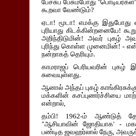
பேச்சுப் பேசும்போது "பொடியர்கள்
கூறவா வேண்டும்?
ஏடா! மூடா! எமக்கு இதுபோது வ
புரியாது கிடக்கின்றனையே! கூறு
அறிந்திடுமின்! அவர் புகழ் அ
புரிந்து கொள்ள முனைமின்! - என்
நன்றாகத் தெரியும்.
காமராஜப் பெரியவரின் புகழ் 
சுவையுள்ளது.
ஆனால் அந்தப் புகழ் காங்கிரசுக்க
மக்களின் கசப்புணர்ச்சியை ம
என்றால்,
தம்பி! 1962-ம் ஆண்டுத் தே
"ஆசியாவின் ஜோதியாக' - மகா
பண்டித ஜவஹர்லால் நேரு, அவருக்