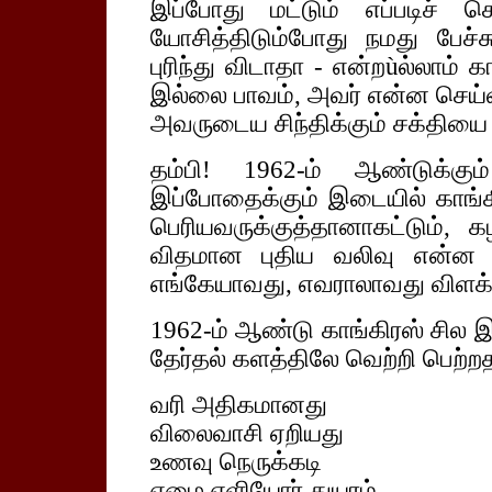
இப்போது மட்டும் எப்படிச் ச
யோசித்திடும்போது நமது பேச்சு
புரிந்து விடாதா - என்றùல்லாம் 
இல்லை பாவம், அவர் என்ன செய்வ
அவருடைய சிந்திக்கும் சக்தியை 
தம்பி! 1962-ம் ஆண்டுக்க
இப்போதைக்கும் இடையில் காங்கிர
பெரியவருக்குத்தானாகட்டும்,
விதமான புதிய வலிவு என்ன க
எங்கேயாவது, எவராலாவது விளக்க
1962-ம் ஆண்டு காங்கிரஸ் சில இ
தேர்தல் களத்திலே வெற்றி பெற்ற
வரி அதிகமானது
விலைவாசி ஏறியது
உணவு நெருக்கடி
ஏழை எளியோர் துயரம்