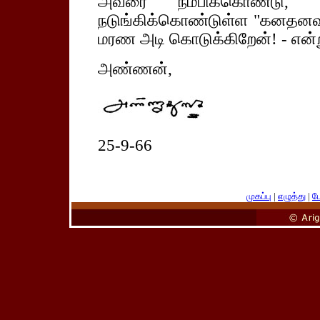
அவரை நம்பிக்கொண்டு,
நடுங்கிக்கொண்டுள்ள "கனதனவான
மரண அடி கொடுக்கிறேன்! - என்று 
அண்ணன்,
25-9-66
முகப்பு
|
எழுத்து
|
பே