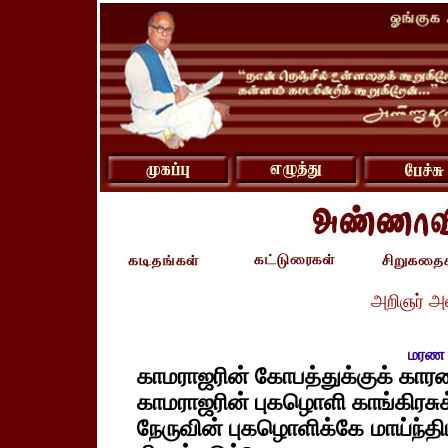
அறிஞர் அ
மரண அ
காமராஜரின் கோபத்துக்குக் காரண
காமராஜரின் புகழொளி காங்கிரசுக்
நேருவின் புகழொளிக்கே மாய்ந்