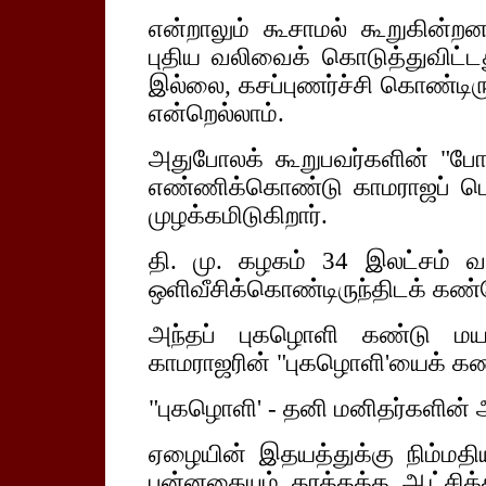
என்றாலும் கூசாமல் கூறுகின்றனர
புதிய வலிவைக் கொடுத்துவிட்டது
இல்லை, கசப்புணர்ச்சி கொண்டிர
என்றெல்லாம்.
அதுபோலக் கூறுபவர்களின் "போற
எண்ணிக்கொண்டு காமராஜப் பெர
முழக்கமிடுகிறார்.
தி. மு. கழகம் 34 இலட்சம் 
ஒளிவீசிக்கொண்டிருந்திடக் கண்
அந்தப் புகழொளி கண்டு மயங
காமராஜரின் "புகழொளி'யைக் கண்
"புகழொளி' - தனி மனிதர்களின
ஏழையின் இதயத்துக்கு நிம்மதியு
புன்னகையும் தரத்தக்க ஆட்சிக