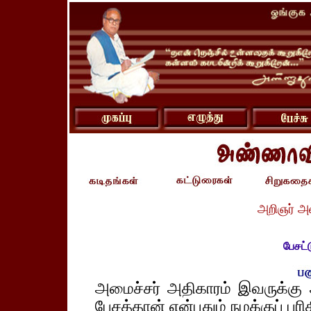
அறிஞர் அ
பேசட்ட
அமைச்சர் அதிகாரம் இவருக்கு அள
பேசத்தான் என்பதும் நமக்குப் புரி