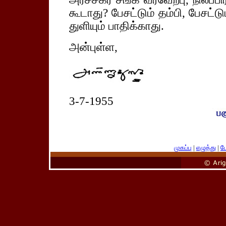
கூடாது? பேசட்டும் தம்பி, பேசட்ட
துளியும் பாதிக்காது.
அன்புள்ள,
3-7-1955
முகப்பு
|
எழுத்து
|
பே