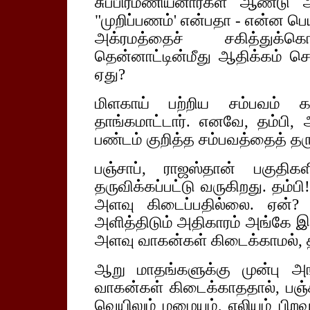
சுப்பிரமணியனார்கள் ஆண்டு அ
"முறிப்பணம்' என்பதா - என்ன பெய
அக்ரமத்தைச் சகித்துக்க
தென்னாட்டின்மீது ஆதிக்கம் செல
ஏது?
மிளகாய் பற்றிய சம்பவம் கா
தாங்கமாட்டார். எனவே, தம்பி, அ
பண்டம் குறித்த சம்பவத்தைத் தர
பஞ்சாப், ராஜஸ்தான் பகுதிகள
தருவிக்கப்பட்டு வருகிறது. தம்
அளவு கிடைப்பதில்லை. ஏன்?
அளித்திடும் அதிகாரம் அங்கே இர
அளவு வாகன்கள் கிடைக்காமல், திக
ஆறு மாதங்களுக்கு முன்பு அங
வாகன்கள் கிடைக்காததால், பஞ்ச
வெயிலும் மழையும், எலியும் பிற