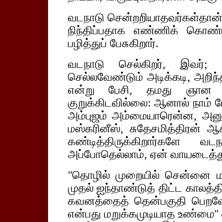
வடநாடு சென்றறியாதவர்கள்தான், 
நிந்திப்பதாக எண்ணிக் கொ
பழித்துப் பேசுகிறார்.
வடநாடு செல்கிறர், இவர்; 
செல்லவேண்டும் அடிக்கடி, அறிந்
என்று பேசி, தமது ஞான சூன
குறுக்கிடவில்லை: ஆனால் நாம் 
அம்புஜம் அம்மையாரென்ன, அ
மஸ்கரினீஸ், சுதேசமித்திரன் 
கண்டித்திருக்கிறார்களே 
அப்போதெல்லாம், ஏன் வாயடைத்துக
"தொழில் முறையில் சென்னை மா
முதல் ஐந்தாண்டுத் திட்ட காலத்
கவனத்தைத் தென்பகுதி பெறவே
என்பது மறுக்கமுடியாத உண்மை'' எ