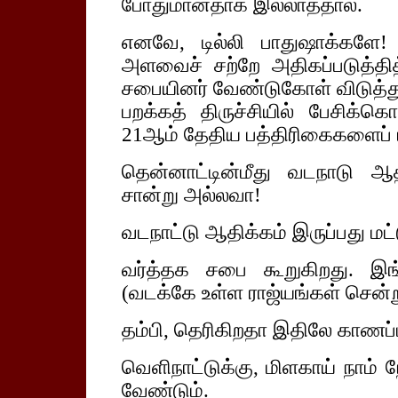
போதுமானதாக இல்லாததால்.
எனவே, டில்லி பாதுஷாக்களே! அ
அளவைச் சற்றே அதிகப்படுத்தி
சபையினர் வேண்டுகோள் விடுத்து
பறக்கத் திருச்சியில் பேசிக்க
21ஆம் தேதிய பத்திரிகைகளைப் 
தென்னாட்டின்மீது வடநாடு ஆத
சான்று அல்லவா!
வடநாட்டு ஆதிக்கம் இருப்பது மட்
வர்த்தக சபை கூறுகிறது. இங்
(வடக்கே உள்ள ராஜ்யங்கள் சென்ற
தம்பி, தெரிகிறதா இதிலே காணப்ப
வெளிநாட்டுக்கு, மிளகாய் நாம் 
வேண்டும்.