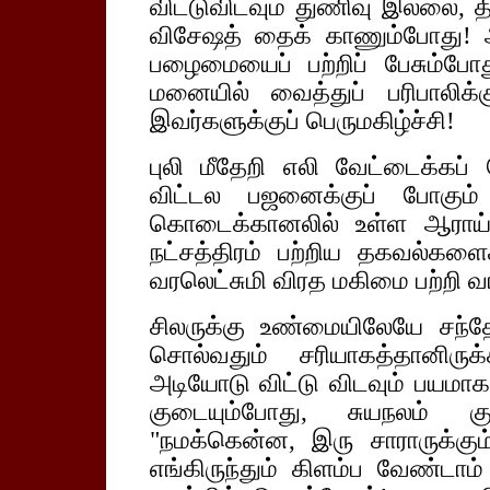
விட்டுவிடவும் துணிவு இல்லை, 
விசேஷத் தைக் காணும்போது! ஆ
பழைமையைப் பற்றிப் பேசும்ப
மனையில் வைத்துப் பரிபாலிக
இவர்களுக்குப் பெருமகிழ்ச்சி!
புலி மீதேறி எலி வேட்டைக்க
விட்டல பஜனைக்குப் போகும்
கொடைக்கானலில் உள்ள ஆராய்ச்
நட்சத்திரம் பற்றிய தகவல்களை
வரலெட்சுமி விரத மகிமை பற்றி வ
சிலருக்கு உண்மையிலேயே சந்தே
சொல்வதும் சரியாகத்தானிரு
அடியோடு விட்டு விடவும் பயமாக 
குடையும்போது, சுயநலம் குற
"நமக்கென்ன, இரு சாராருக்க
எங்கிருந்தும் கிளம்ப வேண்டா