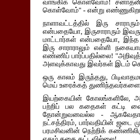
வாங்கிக் கொள்வோம்! சனாதனி
கொள்வோம்'' - என்று எண்ணுகிறா
நாளாவட்டத்தில் இரு சாராரு
என்பதையோ, இருசாராரும் இவரு
மாட்டார்கள் என்பதையோ, இந்த 
இரு சாராராலும் எள்ளி நகைய
எண்ணிப் பார்ப்பதில்லை! "அறிவு
அளவுக்காவது இவர்கள் இடம் க
ஒரு காலம் இருந்தது, பிடிவ
மெய் உரைக்கத் துணிந்தவர்களைக
இயற்கையின் கோலங்களிலே, அடிக
பற்றிப் பல கதைகள் கட்டி வைத
தோன்றுவனவல்ல - ஆகவேதான
நட்சத்திரம், பார்வதியின் ஜடை ம
பரமசிவனின் நெற்றிக் கண்ணிலிருந
ஏதும் கதை கட்டவில்லை!