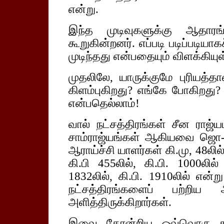
என்று.
இந்த முடிவுகளுக்கு ஆதார
கூறுகின்றனர். எப்படி படிப்பட
முடிந்தது என்பதையும் விளக்கியு
முதலிலே, யாருக்குமே புரியத்தா
கிளம்புகிறது? எங்கே போகிறது
என்பதெல்லாம்!
வால் நட்சத்திரங்கள் சீன ராஜ்ய
சாம்ராஜ்யங்கள் ஆகியவை ஜொ-ப்
ஆராய்ச்சி யாளர்கள் கி.மு, 48லில், 
கி.பி 455லில், கி.பி. 1000லில் 
1832லில், கி.பி. 1910லில் என
நட்சத்திரங்களைப் பற்றிய 
அளித்திருக்கிறார்கள்.
இவை தோன்றிய ஒவ்வொரு சமய