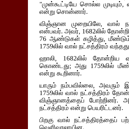
"முன்கூட்டியே சொல்ல முடியும்,
என்று சொன்னார்.
விஞ்ஞான முறையிலே, வால் நட்
என்பவர். அவர், 1682லில் தோன்றிய
76 ஆண்டுகள் கழித்து, மீண்டும
1759லில் வால் நட்சத்திரம் வந்தது
ஹாலி, 1682லில் தோன்றிய வா
கொண்டது; அது 1759லில் மீண்ட
என்று கூறினார்.
யாரும் நம்பவில்லை, அவரும் 
1759லில் வால் நட்சத்திரம் தோன
விஞ்ஞானத்தைப் போற்றினர். அந
நட்சத்திரம் என்று பெயரிட்டனர்.
பிறகு வால் நட்சத்திரத்தைப் ப
வெளிவரலாயின.