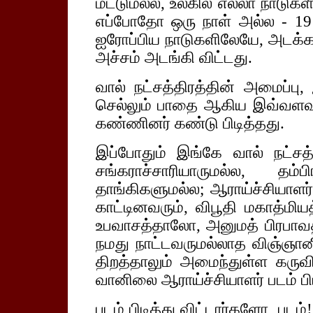
மட்டுமல்ல, உலகில் எல்லா நாடுகளி
எப்போதோ ஒரு நாள் அல்ல - 191
ஐரோப்பிய நாடுகளிலேயே, அடக்க 
அச்சம் அடங்கி விட்டது.
வால் நட்சத்திரத்தின் அமைப்ப
செல்லும் பாதை ஆகிய இவ்வளவ
கண்ணினர் கண்டு பிடித்தது.
இப்போதும் இங்கே வால் நட்சத்
சங்கராச்சாரியாருமல்ல, தம்
தாங்கிகளுமல்ல; ஆராய்ச்சியாளர்க
காட்டினவரும், விபூதி மகாத்
உபவாசத்தாலோ, அனுமத் பிரபாவத
நமது நாட்டவருமல்லாத விஞ்ஞானிக
திறத்தாலும் அமைந்துள்ள கர
வானிலை ஆராய்ச்சியாளர் படம் பிட
படம் பிடித்து விட்டார்களோ, பட