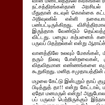
வான மண்டலத்திலே கிரகங்கள் ராஜ
நட்சத்திரங்கள்தான் அரசியல
மீதுதான் கடவுள் கொள்கை கட்
அறிவுலகில் எள்ளி நகையாட
பண்பட்டிருக்கிறது. விசித்த
இருந்தாக வேண்டும் தெய்வத்த
விட்டது. பழைய கற்பனைக் கத
பருவப் பிதற்றல்கள் என்று ஆராய்ச
வானத்திலே உலவும் மேகங்கள், ம
தரும் நிலவு போன்றவைகள், 
விதவிதமான எண்ணங்களை எழு
கூறுகிறது. மனித சமுதாயத்தின்
மழலை கேட்டு இன்புறும் தாய் க
பிடித்துத் தா!! என்று கேட்டால்,
ஏதோ மனமருள் என்று! அதுபோலத்
பப் பருவம் பெற்றிருக்கும் இந