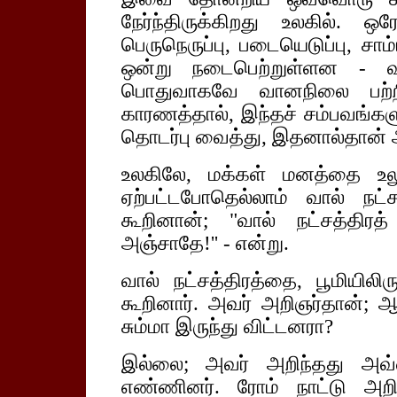
நேர்ந்திருக்கிறது உலகில்.
பெருநெருப்பு, படையெடுப்பு, ச
ஒன்று நடைபெற்றுள்ளன - வால
பொதுவாகவே வானநிலை பற்றி
காரணத்தால், இந்தச் சம்பவங்களு
தொடர்பு வைத்து, இதனால்தான் அத
உலகிலே, மக்கள் மனத்தை உலு
ஏற்பட்டபோதெல்லாம் வால் நட்
கூறினான்; "வால் நட்சத்திரத் 
அஞ்சாதே!'' - என்று.
வால் நட்சத்திரத்தை, பூமியிலிர
கூறினார். அவர் அறிஞர்தான்; 
சும்மா இருந்து விட்டனரா?
இல்லை; அவர் அறிந்தது அவ்
எண்ணினர். ரோம் நாட்டு அறி