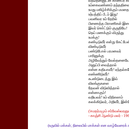
வந்தென்னுடன் காண்பீர் 
உம்கைவண்ணம் தந்ததிவை
உமது மகிழ்ச்சிக்கும் மமதை
உற்பத்திப் பீடம் இது!
பவனிவர உம் தேரில்
பிணைத்த பிராணிகள் இவ
இவர் கொ்ட்டும் குருதியே!
நெய் மணக்கும் விருந்து
உமக்கு!
கண்டிடுவீர் என்று கேட்பேன
விண்டிடுவீர்
பண்டுபோல் பரமனவர்
பாரினுக்கு
அழிவேந்தும் வேல்தனைய
அனுப்பி வைத்தால்
என்ன கதியாவீர்! ஏந்தல்க
எண்ணிடுவீர்!
கூண்டுடைத்து இவ்
விலங்குகளை
தேவன் விடுவித்தால்
என்னாகும்!
வறியவர்! உம் வீதிஎலாம்
கலக்கிடுவர், அறிவீர், இன்
('சமதர்மமும் சர்வேஸ்வரனும
- காஞ்சி ஆண்டு மலர் - 19
(உருவில் மக்கள்; நிலையில் மாக்கள் என வாழ்வேரைக் 