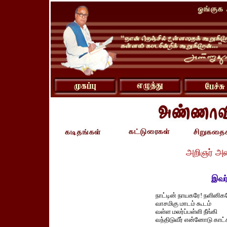
அறிஞர் அ
இவர்
நாட்டின் நாயகரே! நளினிக
வாசமிகு மாடம் கூடம்
வள்ள மலர்ப்பள்ளி நீங்கி
வந்திடுவீர் என்னோடு காட