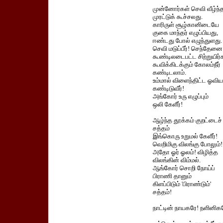
முன்னோர்கள் செவி வீழ்ந்
முரட்டுக் கூச்சலது.
காரிருள் சூழ்கானிடையே
குகை மாந்தர் எழுப்பியது,
ஈண்டது போல் எழுந்துளது.
செவி மடுப்பீர்! செந்தேனை
கூண்டிலடைபட்ட சிற்றுயிர்
கூவிக்கிடக்கும் கோலம்நீர்
கண்டிடலாம்.
உம்மால் விளைந்திட்ட ஓவிய
கண்டிடுவீர்!
அங்கோர் உரு எழுப்பும்
ஒலி கேளீர்!
ஆழ்ந்த தூக்கம் குறட்டைச்
சத்தம்
இங்கொரு உறுமல் கேளீர்!
வெறிமிகு விலங்கு போலும்!
அதோ ஓர் ஓலம்! விழித்த
விலங்கின் விம்மல்.
ஆங்கோர் சொறி நோய்ப்
பிராணி தானும்
கிளப்பிடும் 'பிராண்டும்'
சத்தம்!
நாட்டின் நாயகரே! நளினிக