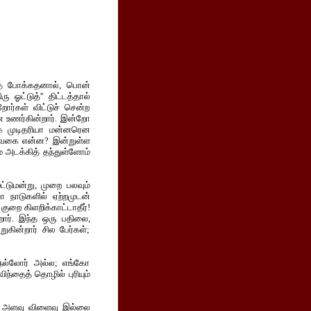
ளாத போக்கதனால், பொன்
ு ஓட்டுத்'' திட்டத்தால்
றோர்கள் விட்டுச் சென்ற
ன உணர்கின்றார். இன்றோ
ாக முடிதரியா மன்னரென
ன, வகை என்ன? இன்றுள்ள
 அடக்கித் தந்துள்ளோம்
ட்டுமன்று, முறை பலவும்
 நாடுகளில் ஏற்றமுடன்
 குறை கிளறிக்காட்டாதீர்!
றார். இந்த ஒரு பதிலை,
கின்றார் சில பேர்கள்;
 நல்லோர் அல்ல; எங்கோ
ிந்தைத் தொழில் புரியும்
தக்க அளவு விளைவு இல்லை