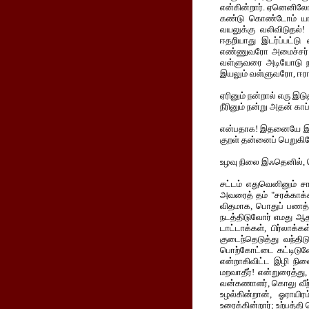
என்கின்றார். ஏனெனிலோ,
கண்டு கொண்டோம் யாம்!
வயலுக்கு வலிவிடுதல்!
ஈதறியாது இடர்ப்பட்டு
எண்ணுவரோ அமைச்சர்! இ
வள்ளுவரை அடியோடு நாம
இயலும் வள்ளுவரோ, ஈராய
ஏரினும் நன்றால் எரு இடு
நீரினும் நன்று அதன் காப்
என்பதாக! இதனையே இவர்
குறள் தன்னைப் பெறுகி
உழவு நிலை இஃதெனில், தொ
சட்டம் எதுவெனினும் சா
அவரைத் தம் "சரக்காக்க
விதமாக, பொதுப் பணத்த
நடத்திடுவோர் எமது ஆத
டாட்டாக்கள், பிர்லாக்
குடைந்தெடுத்து வந்தி
பொற்கோட்டை கட்டிடுவ
என்றாகிவிட்ட இழி நில
மறவாதீர்! என்றுரைத்து
வன்கணாளர், கொலு வீற்ற
உழல்கின்றான், ஓராயிர
உரைக்கின்றார்; உற்பத்