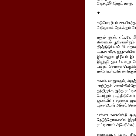
அடிதழீஇ நிற்கும் உலகு.
★
கடுமொழியும் கையிகந்த
அடுமுரண் தேய்க்கும் அர
எனும் குறள், ஏட்டில
விளையும் பூமியென்றும் 
தீர்த்திடுவோம் "போதாம
அருமைமிகு நூற்களிலே 
இன்னலும் இழிவும் இட
இருந்தீர் ஐயா! என்று
மாந்தர் தொகை பெருகிய
என்றெண்ணிக் களித்துக் 
காலம் மாறுவதும், அதற்
மாறிடுதல் காண்கின்ற
தந்திருக்க, இந்த நாட்டி
கொற்றம் நடத்திடுவோர்
ஐயன்மீர்! எத்தனை முற
மற்றையோர் அச்சம் கொண்
உண்ண உணவின்றி ஒரு ஆ
நெடுந்தொலைவில் இருக்கு
நாட்டினராம் அமெரிக்கர்
காருலாவ, ஏருலாவ, சீரு