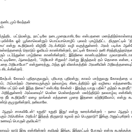
 தண்டமும் வேந்தன்
ம்.
ே இருந்திட மட்டுமன்று, நாட்டிலே நடைமுறையாகிடவே என்பதனை மனத்திற்கொள்
புவிக்கே ஓர் பூங்காவென்றும் பொய்யாமொழிப் புலவர் புகழ்ந்திட்ட திருநாட்டில் "திர
ை' என்று கூறிடுவார் விழிநீர் அடக்கிடும் வழி வகுத்துள்ளார். அவர் படிக்க ஆன்
உள்ளந்தனைத் தொடும் ஓவியம் காண்கின்றார், நாட்டின் கோலம் நனி சிறந்திருந்ததெ
ரும் படர்ந்துள்ள பாழ்நிலை காண்கின்றார்; இந்நிலை காண்பதற்கோ மூவாறாண்ட
 கேட்டிடினோ, ஆளவந்தார், "அறியாச் சிறுவர்! அன்று இருந்தவர் தம் தொகை என்
தை அறியாயோ!'' என்றுரைத்து, அந்த ஓர் விளக்கத்தில் அவனியின் அறிவத்தனையும்
கிடக்கின்றார்.
கேற்பக் கோலம் புதிதாகுவதும், புரியாத புதிரன்று; காலம் மாற்றுவது கோலத்தை ம
ோம்; அம்மாற்றம் அனைவருக்கும் நல்வாழ்வு கிடைத்திடும் ஓர் வழியை எத்தனையோ
னிலே மட்டும் ஏன் இந்த நிலை? என்பதே கேள்வி - இதற்கு யாது பதில்? குற்றம் கூறாதீர்!
 அறிந்துள்ளார் அவ்வளவும்! மெள்ள மெள்ளத்தான் மலர்ந்திடும் நலவாழ்வு என்கின்
ை நீர் கூறிடுவீர்! ஏழை நாங்கள் எத்தனை முறை இதனை ஏற்றிடுவோம்; என்று கூறு
டு குமுறுகின்றார், நலிவாலே.
ளும் சாகவிடேன்! உறுதி! உறுதி இது! என்று உரைக்கின்றார் - நமை ஆளும்
ம் அமெரிக்க அதிபர்! இந்தத் திருநாடு உழவர் தம் பெருநாடு!! இங்கு அனுப்புகிறார் வ
, உணவுப் பொருள் குவியல்!!
லாவும் நாடு இது என்கின்றார் கவிஞர் இங்கு; இந்நாட்டில் போதும் என்று கூறத்