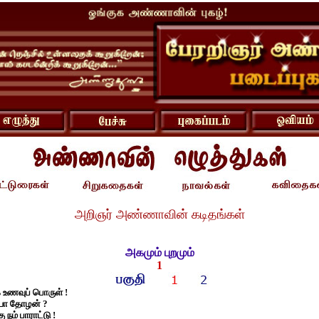
அறிஞர் அண்ணாவின் கடிதங்கள்
அகமும் புறமும்
1
க உணவுப் பொருள் !
ையா தோழன் ?
 நம் பாராட்டு !