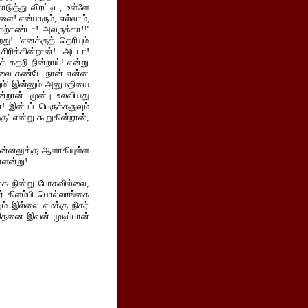
ுத்து விரட்டிட, உள்ளே
ை! என்பாரும், எல்லாம்,
கற்கண்டா! அவருக்கா!!''
து! "எனக்குத் தெரியும்
சிரிக்கின்றான்! - அடடா!
கதறி நின்றாய்! என்று
நிலை கண்டே நான் என்ன
ும்' இன்னும் அனுமதியை
ான். முன்பு உலவியது
! இன்பப் பெருக்கதுவும்
'' என்று கூறுகின்றான்,
ன்னலுக்கு ஆளாகியுள்ள
நாளன்று!
ுகை நின்று போகவில்லை,
ர் கிளம்பி பொல்லாங்கை
ம் இல்லை எமக்கு நிகர்
இதனை இவன் முடிப்பான்