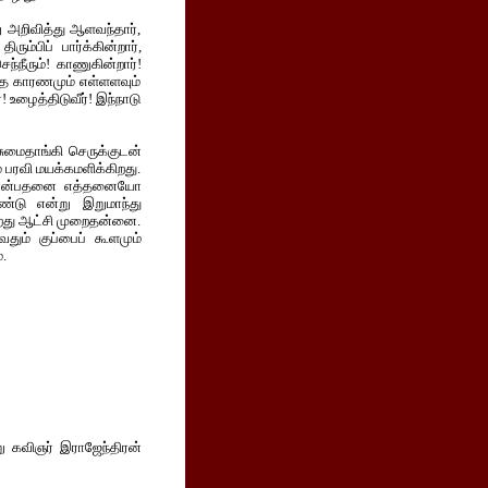
 அறிவித்து ஆளவந்தார்,
ரும்பிப் பார்க்கின்றார்,
்நீரும்! காணுகின்றார்!
ாத காரணமும் எள்ளளவும்
 உழைத்திடுவீர்! இந்நாடு
சுமைதாங்கி செருக்குடன்
 பரவி மயக்கமளிக்கிறது.
கும் என்பதனை எத்தனையோ
உண்டு என்று இறுமாந்து
கிறது ஆட்சி முறைதன்னை.
வதும் குப்பைப் கூளமும்
.
 கவிஞர் இராஜேந்திரன்