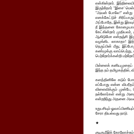
என்கின்றார். இந்நிலை
இருந்தோர் "இசை' மெள்ள
"அவன் போலே!'' என்று அ
எனக்கேட்டுச் சிரிப்பா
அப்போதே, இன்று இரவுக்க
நீ இத்தனை கோழையாகிவ
கேட்கின்றார் முதியவ
ஆகிடுமோ என்றஞ்சி இரு
வழங்கிட லாகாதா! இத
நெருப்பின் மீது; இப்ப
கண்மூக்கு வாய்பெற்று,
பெற்றோர்க்கன்றி மற்றோர
பிள்ளைக் கனியமுதைப்
இந்த நம் தமிழகத்தில், வ
களத்தினிலே கடும் போர
எப்போது என்ன விபரீதம
விளைவிக்கும் முன்பே,
நல்லோர்கள் என்று அற
என்றறிந்து அதனை அவன்
உறுபசியும் ஓவாப்பிணியு
சேரா தியல்வது நாடு.
★
குடிதழீஇக் கோலோச்சும