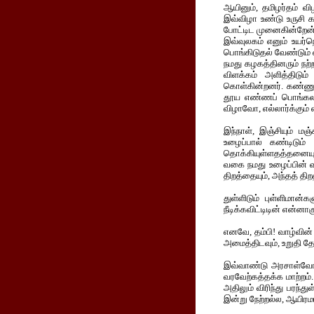
ஆயினும், தமிழர்தம் 
இவ்விழா உண்டு உருசி 
போட்டிட முனைகின்றேன் 
இவ்வுலகம் எனும் உயர்
பொங்கிடுதல் வேண்டும் 
நமது கழகத்தினரும் நற்
விளக்கம் அளித்திடும் 
கொள்கின்றனர். கண்ணுக்
தூய எண்ணப் பொங்கலாக
விழாவோ, எல்லார்க்கும்
இந்நாள், இஞ்சியும் மஞ
உழைப்பால் கண்டிடும்
தொக்கியுள்ளதத்தனையும் 
வகை நமது உழைப்பின் வ
திறத்தையும், அந்தத் த
துள்ளிடும் புள்ளிமா
நீடிக்கவிட்டிடின் என்ன
எனவே, தம்பி! வாழ்வின்
அமைத்திடவும், உறுதி தேட
இவ்வாண்டு அரசாள்வோரே
வரவேற்கத்தக்க மாற்றம்
அதிலும் விரிந்து பரந்த
இன்று நேற்றல்ல, ஆயிர