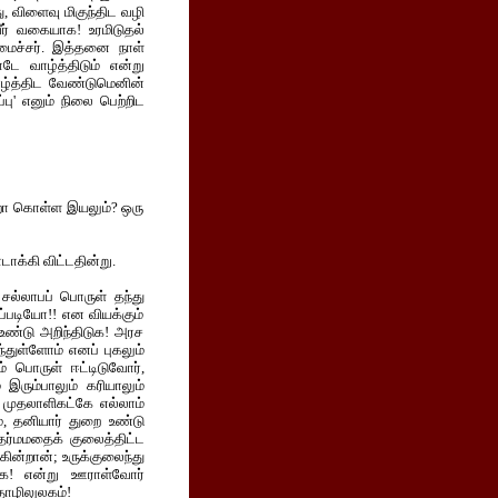
, விளைவு மிகுந்திட வழி
ீர் வகையாக! உரமிடுதல்
வமைச்சர். இத்தனை நாள்
டே வாழ்த்திடும் என்று
ாழ்த்திட வேண்டுமெனின்
ு' எனும் நிலை பெற்றிட
்றோ கொள்ள இயலும்? ஒரு
டாக்கி விட்டதின்று.
 சல்லாபப் பொருள் தந்து
ப்படியோ!! என வியக்கும்
உண்டு அறிந்திடுக! அரச
துள்ளோம் எனப் புகலும்
ம் பொருள் ஈட்டிடுவோர்,
இரும்பாலும் கரியாலும்
முதலாளிகட்கே எல்லாம்
், தனியார் துறை உண்டு
மதர்மமதைக் குலைத்திட்ட
ின்றான்; உருக்குலைந்து
ிடுக! என்று ஊராள்வோர்
தொழிலுலகம்!