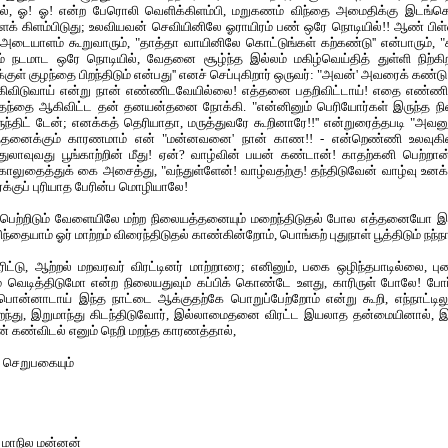
யில், ஓ! ஓ! என்ற பேரொலி வெளிக்கிளம்பி, மறுகணம் விந்தை அமைதிக்கு இடங்கொட
க் கிளம்பிடுது; உலவியவன் செவியினிலே ஓராயிரம் பண் ஒரே நொடியில்!! ஆண் பிள்ள
டையாளம் கூறுவாரும், "தாத்தா வாயினிலே கொட்டுங்கள் கற்கண்டு'' என்பாரும், "
ரும் நடமாட ஒரே நொடியில், வேதனை சூழ்ந்த இல்லம் மகிழ்வெய்தித் துள்ளி நிற்கிற
ுள் குழந்தை பிறந்திடும் என்பது'' எனச் செப்புகிறார் ஒருவர்: "அவன்' அவரைக் கண்டு 
ிடுவாய் என்று நான் எண்ணிடவேயில்லை! எத்தனை பதறிவிட்டாய்! எதை எண்ணிக் 
ர், தந்தை ஆகிவிட்ட தன் தனயன்தனை நோக்கி. "என்னினும் பெரியோர்கள் இருந்த 
ந்திட் டேன்; எனக்கத் தெரியாதா, மருத்துவரே கூறினாரே!!'' என்றுரைத்தபடி "அவன
்தனைக்கும் காரணமாம் என் "மன்னவனை' நான் காண!! - என்றெண்ணி உலவுகின்ற
ோதுலாவுவது பூங்காற்றின் மீது! ஏன்? வாழ்வின் பயன் கண்டான்! காதற்கனி பெற்றான்
 காலுதைத்துக் கை அசைத்து, "வந்துள்ளேன்! வாழ்வதற்கு! தந்திடுவேன் வாழ்வு உனக்கு
்க்குப் புரியாத பேரின்ப மொழியாலே!
 பெற்றிடும் வேளையிலே மற்ற நிலையத்தனையும் மறைந்திடுதல் போல எத்தனையோ இ
ிந்தையாம் ஓர் மாற்றம் விரைந்திடுதல் காண்கின்றோம், பொங்கற் புதுநாள் பூத்திடும் நந்
ிட்டு, ஆற்றல் மறவரவர் விரட்டினர் மாற்றாரை; எனினும், பகை ஒழிந்தபாடில்லை, ப
் வெடித்திடுமோ என்ற நிலையதுவும் கப்பிக் கொண்டே உளது, காரிருள் போலே! போ
 பொன்னாடாய் இந்த நாட்டை ஆக்குதற்கே பொறுப்பேற்றோம் என்று கூறி, எந்நாட்டிலு
ைந்து, இறுமாந்து கிடந்திடுவோர், இல்லாமைதனை விரட்ட இயலாத தன்மையினால், 
 கண்விடல் எனும் நெறி மறந்த காரணத்தால்,
ம் செறுபகையும்
் மாநில மன்னன்