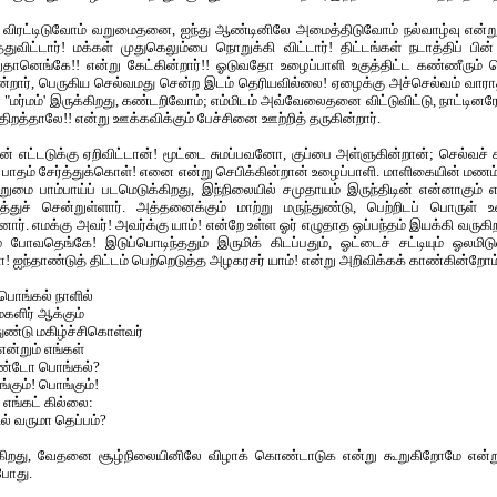
, விரட்டிடுவோம் வறுமைதனை, ஐந்து ஆண்டினிலே அமைத்திடுவோம் நல்வாழ்வு என்று
்துவிட்டார்! மக்கள் முதுகெலும்பை நொறுக்கி விட்டார்! திட்டங்கள் நடாத்திப் பின் தி
ானெங்கே!! என்று கேட்கின்றார்!! ஓடுவதோ உழைப்பாளி உகுத்திட்ட கண்ணீரும் செந
கின்றார், பெருகிய செல்வமது சென்ற இடம் தெரியவில்லை! ஏழைக்கு அச்செல்வம் வார
 "மர்மம்' இருக்கிறது, கண்டறிவோம்; எம்மிடம் அவ்வேலைதனை விட்டுவிட்டு, நாட்டினரே!
ிறத்தாலே!! என்று ஊக்கவிக்கும் பேச்சினை ஊற்றித் தருகின்றார்.
ன் எட்டடுக்கு ஏறிவிட்டான்! மூட்டை சுமப்பவனோ, குப்பை அள்ளுகின்றான்; செல்வச் 
 பாதம் சேர்த்துக்கொள்! எனை என்று செபிக்கின்றான் உழைப்பாளி. மாளிகையின் மணம்
வறுமை பாம்பாய்ப் படமெடுக்கிறது, இந்நிலையில் சமுதாயம் இருந்திடின் என்னா
ைத்துச் சென்றுள்ளார். அத்தனைக்கும் மாற்று மருந்துண்டு, பெற்றிடப் பொருள் 
னோர். எமக்கு அவர்! அவர்க்கு யாம்! என்றே உள்ள ஓர் எழுதாத ஒப்பந்தம் இயக்கி வரு
போவதெங்கே! இடுப்பொடிந்ததும் இருமிக் கிடப்பதும், ஓட்டைச் சட்டியும் ஓலமிடு
! ஐந்தாண்டுத் திட்டம் பெற்றெடுத்த அழகரசர் யாம்! என்று அறிவிக்கக் காண்கின்றோம்
 பொங்கல் நாளில்
மகளிர் ஆக்கும்
ுண்டு மகிழ்ச்சிகொள்வர்
என்றும் எங்கள்
ுண்டோ பொங்கல்?
்கும்! பொங்கும்!
 எங்கட் கில்லை:
் வருமா தெப்பம்?
கிறது, வேதனை சூழ்நிலையினிலே விழாக் கொண்டாடுக என்று கூறுகிறோமே என்று
போது.