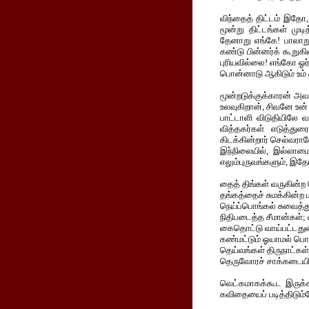
விந்தைத் திட்டம் இதோ
மூன்று திட்டங்கள் முடித
தேனாறு எங்கே! பாலாறுத
கண்டு பின்னர்க் கூறு
புரியவில்லை! எங்கோ ஓர்
பொன்னாடு ஆகிடும் உம் த
மூன்றடுக்குக்காரன் அவ
உலவுகிறான், சிவனே உன்
பாட்டாளி விடுதியிலே 
வித்தகர்கள் எடுத்துர
கிடக்கின்றார் செல்வரா
இந்நிலையில், இல்லாமை 
எலும்புருவங்களும், இதோ
தைத் திங்கள் வருகின்ற
தங்கத்தைச் சுமக்கின்ற 
நெய்ப்பொங்கல் சுவைத்த
நிதிபடைத்த சீமான்கள்; 
கைதொட்டு வாய்பட்டத
கண்மட்டும் ஓயாமல் பொங
தெய்வங்கள் திருநாட்கள்
தெருவோரச் சாக்கடையில
வெட்கமாகக்கூட இருக்
கவிதையைப் படித்திடும்