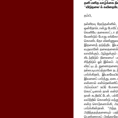
தனி மனித வாழ்க்கை நில
"விடுதலை'க் கவிதையே ந
தம்பி,
நள்ளிரவு நேரந்தன்னில்
ஒன்றோடொன்று போரிட்டுக
வெளியே தலைகாட்டா திர
வேண்டும் போது எங்கோ
கொண்டதோ விண்ணுலவும் 
இதனைத் தடுத்திட இயலாத
வருவாரின் தலைதனைக் கொ
வாவிக்கும், ஆற்றுக்கு
கிடந்திடும் நிலைமை
சிந்திடும் ஓர் இல்லம்
விரட்டிடத் துணைதனைத
நல்லபடியாய்த்தானே நடந
பார்க்கிறார், இயலவேய
இவனைப் பார்த்து, ஏன
என்னால் என்றெண்ணிப் ப
அம்மம்மா! உயிர் போன
கொட்டினால் நான் என்செ
நான் கூறிவிட்டேன், ப
வயிற்றில் கொண்டு வந்
என்ற சொற்களாக்கி, அல
பார்க்கின்றான். "அ
அறிந்ததத்தனையும் பறந
பெண்ணாகப் பிறந்தாலே இ