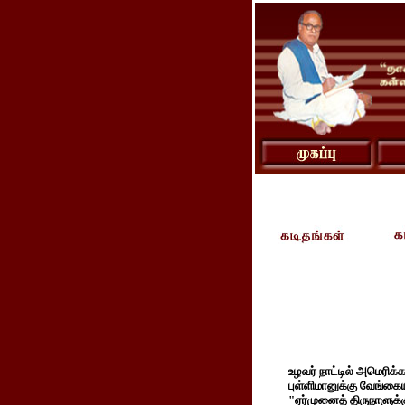
உழவர் நாட்டில் அமெரிக்
புள்ளிமானுக்கு வேங்க
"ஏர்முனைத் திருநாளுக்கு