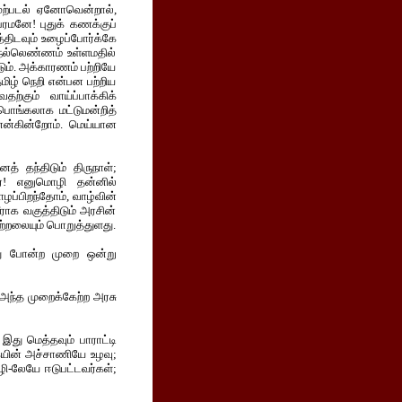
ுற்படல் ஏனோவென்றால்,
ரமனே! புதுக் கணக்குப்
்திடவும் உழைப்போர்க்கே
 நல்லெண்ணம் உள்ளமதில்
ும். அக்காரணம் பற்றியே
மிழ் நெறி என்பன பற்றிய
தற்கும் வாய்ப்பாக்கிக்
்பொங்கலாக மட்டுமன்றித்
என்கின்றோம். மெய்யான
த் தந்திடும் திருநாள்;
பர்! எனுமொழி தன்னில்
ாழப்பிறந்தோம், வாழ்வின்
ாக வகுத்திடும் அரசின்
ற்றலையும் பொறுத்துளது.
இது போன்ற முறை ஒன்று
 அந்த முறைக்கேற்ற அரசு
து மெத்தவும் பாராட்டி
கையின் அச்சாணியே உழவு;
ொழி-லேயே ஈடுபட்டவர்கள்;