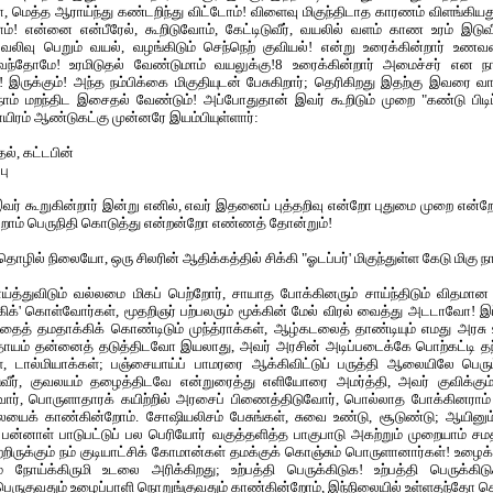
 மெத்த ஆராய்ந்து கண்டறிந்து விட்டோம்! விளைவு மிகுந்திடாத காரணம் விளங்கியது
 என்னை என்பீரேல், கூறிடுவோம், கேட்டிடுவீர், வயலில் வளம் காண உரம் இடுவ
 வலிவு பெறும் வயல், வழங்கிடும் செந்நெற் குவியல்! என்று உரைக்கின்றார் உண
 வந்தோமே! உரமிடுதல் வேண்டுமாம் வயலுக்கு!8 உரைக்கின்றார் அமைச்சர் என நா
ருக்கும்! அந்த நம்பிக்கை மிகுதியுடன் பேசுகிறார்; தெரிகிறது இதற்கு இவரை வ
் மறந்திட இசைதல் வேண்டும்! அப்போதுதான் இவர் கூறிடும் முறை "கண்டு பிடிப்ப
ிரம் ஆண்டுகட்கு முன்னரே இயம்பியுள்ளார்:
தல், கட்டபின்
பு
 கூறுகின்றார் இன்று எனில், எவர் இதனைப் புத்தறிவு என்றோ புதுமை முறை என
றோம் பெருநிதி கொடுத்து என்றன்றோ எண்ணத் தோன்றும்!
ழில் நிலையோ, ஒரு சிலரின் ஆதிக்கத்தில் சிக்கி "ஓடப்பர்' மிகுந்துள்ள கேடு மிகு நா
ய்த்துவிடும் வல்லமை மிகப் பெற்றோர், சாயாத போக்கினரும் சாய்ந்திடும் விதமான
ிக்' கொள்வோர்கள், மூதறிஞர் பற்பலரும் மூக்கின் மேல் விரல் வைத்து அடடாவோ! இ
ைத் தமதாக்கிக் கொண்டிடும் முந்த்ராக்கள், ஆழ்கடலைத் தாண்டியும் எமது அரசு 
ாயம் தன்னைத் தடுத்திடவோ இயலாது, அவர் அரசின் அடிப்படைக்கே பொற்கட்டி தந்
கள், டால்மியாக்கள்; பஞ்சையாய்ப் பாமரரை ஆக்கிவிட்டுப் பருத்தி ஆலையிலே பெரு
டுவீர், குவலயம் தழைத்திடவே என்றுரைத்து எளியோரை அமர்த்தி, அவர் குவிக்கும் 
ோர், பொருளாதாரக் கயிற்றில் அரசைப் பிணைத்திடுவோர், பொல்லாத போக்கினராம் 
ையைக் காண்கின்றோம். சோஷியலிசம் பேசுங்கள், சுவை உண்டு, சூடுண்டு; ஆயினும
, பன்னாள் பாடுபட்டுப் பல பெரியோர் வகுத்தளித்த பாகுபாடு அகற்றும் முறையாம் ச
ிருக்கும் நம் குடியாட்சிக் கோமான்கள் தமக்குக் கொஞ்சும் பொருளானார்கள்! உழைக்க
ம் நோய்க்கிருமி உடலை அரிக்கிறது; உற்பத்தி பெருக்கிடுக! உற்பத்தி பெருக்க
தி பெருகுவதும் உழைப்பாளி நொறுங்குவதும் காண்கின்றோம், இந்நிலையில் உள்ளதந்தோ 