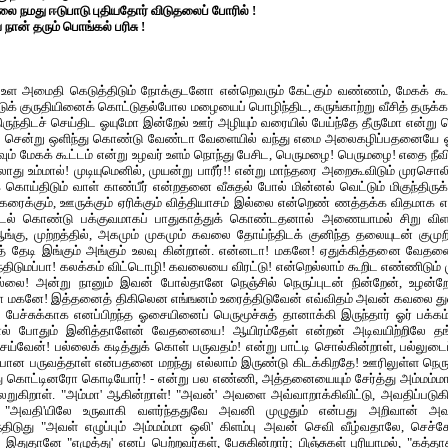
ை நமது ஈடுபாடு புதியதோர் விடுதலைப் போரில் !
ான் தரும் பொங்கல் பரிசு !
, உள அமைதி கெடுத்திடும் நோக்குடனோ என்றெவரும் கேட்கும் வண்ணம், மேகக் கூட்ட
் குருதியினைக் கொட்டுதல்போல மழையைப் பொழிந்திட, கருங்காற்று வீசித் தருக்க
ுந்திடச் செய்திட ஓயுமோ இன்றேல் ஊர் அழியும் வரையில் பேய்ந்தே தீருமோ என்
 சென்று ஒளிந்து கொண்டு வேண்டா வேளையில் வந்து எமை அலைகழிப்பதனையே ஓர
மேகக் கூட்டம் என்று உழவர் உளம் நொந்து பேசிட, பெருமழை! பெருமழை! எதை நீவிர்
ு உம்மால்! முடியுமெனில், முயன்று பாரீர்!! என்று மாந்தரை அறைகூவிடும் முரச
ய்திடும் வாள் காண்பீர் என்றதனை வீசுதல் போல் மின்னல் வெட்டும் மிகுந்திருக
ம் கரைக்கும், ஊருக்கும் ஏரிக்கும் வித்தியாசம் இல்லை என்றெண் ணத்தக்க விதமாக எ
! படல் கொண்டு பக்குவமாகப் பாதுகாத்துக் கொண்டதனால் அணையாமல் சிறு வி
. ஆங்கு, முற்றத்தில், அகமும் முகமும் கவலை தோய்ந்திடக் குனிந்த தலையுடன் க
் தேடி இங்கும் அங்கும் உலவு கின்றான். என்னடா! மகனே! ஏதுக்கித்தனை வேதனை
்திடுமப்பா! கலக்கம் விட்டொழி! கவலையை விரட்டு! என்றெல்லாம் கூறிட எண்ணிடும
ில்லை! அன்று நானும் இவன் போல்தானே நெஞ்சில் நெருப்புடன் நின்றேன், உழன்றே
டா மகனே! இத்தனைத் திகிலென எங்ஙனம் உரைத்திடுவேன் எவ்விதம் அவன் கவலை து
ேச்சுக்காக எனப்பிறந்த ஓசையினைப் பெருமூச்சுத் தானாக்கி இருந்தார் ஓர் பக்க
ால் போதும் இனித்தாளேன் வேதனையை! ஆயிரம்தேள் என்றன் அடிவயிற்றிலே தங்க
ய்வேன்! பல்லைக் கடித்துக் கொள் பருவதம்! என்று பாட்டி சொல்கின்றாள், பல்லுடைப
ல்போன பருவத்தாள் என்பதனை மறந்து எல்லாம் இருண்டு கிடக்கிறதே! ஊரிலுள்ள நெரு
து கொட்டினரோ கொடியோர்! - என்று பல எண்ணி, அத்தனையையும் சேர்த்து அம்மம்மா
றுகிறாள். "அம்மா' ஆகின்றாள்! "அவன்' அவளை அவ்வாறாக்கிவிட்டு, அவதிப்படு
ந்த "அவதி'யிலே உருவாகி வளர்ந்ததுவே அவனி முழுதும் என்பது அறிவான் 
்திடுது "அவள் எழுப்பும் அம்மம்மா ஒலி' கிளம்பு அவன் செவி வீழ்வதாலே, செச்ச
துதானே "எழுத்து' எனப் பெற்றவர்கள், பேசுகின்றார்; பிஞ்சுகள் புரியாமல், "கத்தா