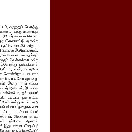
ம், கருத்துப் பெருத்து
ளைச் சாய்த்து எவரையும்
று பெரியோர் கவலை கொள,
் விளையாட்டு ஆக்கிக்
 தடுக்கவல்லீரெனினும்,
ொலி போன்ற இடியோசையும்,
்கும் வேளை! வயலுக்கும்
ங்கும் வெள்ளக்காடாகிக்
ளக்கொன்று ஒளியினைச்
ுமுறிடும் ஆடவன், எதையோ
 கொள்கிறாய்! எல்லாம்
் முதியவர் ஏனோ முயன்று
ன்! இன்று நான் எப்படி
டைத்திடுவேன், இயலாது
ம். உள்ளேயோ, ஓ! அப்பா!
ி, எல்லாம் ஒன்றாகிக்
்பேன் என்று கூடப் பதறி
ப்பெல்லாம் ஒன்றாக என்
! அப்பப்பா! அய்யய்யோ!
கின்றான், அனைவ ரையும்
அவன், நம்போல; ஆனால்
ே! இது என்ன பிழைப்பு!
திருக்க மருந்திலையோ?''