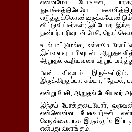
என்னமோ போங்கள், பார்க்
துவக்கத்திலேயே கவனித்த
எடுத்துக்கொண்டிருக்கவ
விட்டுவிட்டீர்கள்; இப்போது இந்
நண்பர், பரிவுடன் பேசி, நோய்கெ
உடல் மட்டுமல்ல, உள்ளமே நோய்
இவ்வளவு பரிவுடன் ஆறுதலளித
ஆறுதல் கூறியவரை உற்றுப் பார்த்
"என் விஷயம் இருக்கட்டும்
இருக்கிறதப்பா. சும்மா, "தேமல், 
என்று பேசி, ஆறுதல் பேசியவர் அச்ச
இந்தப் போக்குடையோர், ஒருவன்
என்னென்ன பேசுவார்கள் என்
வேடிக்கையாக இருக்கும்; இப்பட
என்பது விளங்கும்.