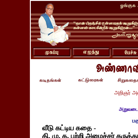
அறிஞர் அ
அறுவடையு
வீடு கட்டிய கதை -
தி. மு. க. பற்றி அமைச்சர் கருத்த