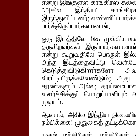
என்று இங்குள்ள காங்கிரஸ் தலை
"அகில இந்திய' காங்கிரச
இருந்துவிட்டனர்; எண்ணிப் பார்க
பார்த்திருப்பார்களானால்,
ஒரு இடத்திலே மிக முக்கியமானவ
தருகிறவர்கள் இருப்பார்களானா
என்று கூறுவதிலே பொருள் இல்
அந்த இடத்தைவிட்டு வெளியே
கெடுத்துவிடுகிறார்களோ 
விரட்டியிருக்கவேண்டும்; அது
தூண்களும் அல்ல; தூய்மையாளர
வளர்ச்சிக்குப் பொறுப்பாளியும
முடியும்.
ஆனால், அகில இந்திய நிலையின
நம்பிக்கை! முதுகைத் தட்டிக்கொ
முதல் மந்திரிகள், மந்திரிகள்