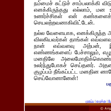
நம்மைச் சுட்டுச் சாம்பலாக்கி 
எனக்கிருந்தது எல்லாம், மன 
உணர்ச்சிகள் என் கண்களைக்
செயலற்றவனாகிவிட்டேன்.
நல்ல வேளையாக, எனக்கிருந்த அ
விலகியவர்கள் தாங்கள் எவ்வளவ
நான் எவ்வளவு அற்பன், இ
எண்ணங்களைப் பேச்சாலும், எழுத்
மனதிலே அலைமோதிக்கொண்ட
உலர்ந்துபோகச் செய்தனர். 
குழப்பம் நீங்கப்பட்ட மனதின ன
செய்வோனானேன்!
முகப்பு
|
எழுத்து
|
பே