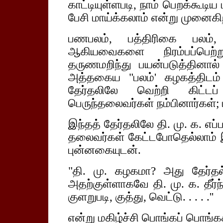
காட்டியுள்ளபடி, நாம் பெறக்கூடிய 
பேசி மாய்க்கலாம் என்று முனைகிற
பணபலம், பத்திரிகை பலம்,
ஆகியவைகளை நிரம்பப்பெற
தருணமறிந்து பயன்படுத்தினால் 
அத்தகைய "பலம்' கழகத்திடம்
தேர்தலிலே வெற்றி கிட்டப
பெருந்தலைவர்கள் நம்பினார்கள்; 
இந்தத் தேர்தலிலே தி. மு. க. எப்ப
தலைவர்கள் கேட்டபோதெல்லாம் இங
புன்னகையுடன்.
"தி. மு. கழகமா? அது தேர்த
அதற்குள்ளாகவே தி. மு. க. தீர்ந
குளறுபடி, குத்து, வெட்டு. . . . .''
என்று மகிழ்ச்சி பொங்கப் பொங்க