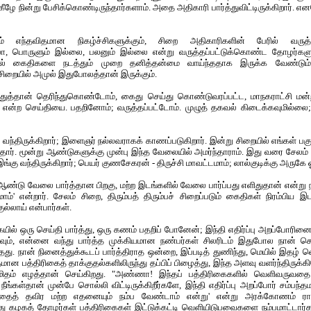
ழே நின்று பேசிக்கொண்டிருந்தார்களாம். அதை அதிகாரி பார்த்துவிட்டிருக்கிறார். என
டும் எந்தவிதமான நிகழ்ச்சிகளுக்கும், சிறை அதிகாரிகளின் பேரில் வருத்
, பொருளும் இல்லை, பலனும் இல்லை என்று வருத்தப்பட்டுக்கொண்ட தோழர்களுக
ியல் கைதிகளை நடத்தும் முறை தனித்தன்மை வாய்ந்ததாக இருக்க வேண்டும் 
ையில் அமுல் இதுபோலத்தான் இருக்கும்.
த்துத்தான் தெரிந்துகொண்டோம், கைது செய்து கொண்டுவரப்பட்ட, மாநகராட்சி மன்ற
ர் என்ற செய்தியை. பதறினோம்; வருத்தப்பட்டோம். முழுத் தகவல் கிடைக்கவுமில்லை; 
் வந்திருக்கிறார்; இளைஞர் நல்லவராகக் காணப்படுகிறார். இன்று சிறையில் எங்கள் பகுதி
்தார். மூன்று ஆண்டுகளுக்கு முன்பு இந்த வேலையில் அமர்ந்தாராம். இது வரை சேலம
இங்கு வந்திருக்கிறார்; பெயர் குணசேகரன் - திருச்சி மாவட்டமாம்; லால்குடிக்கு அருகே ஓ
 ஆண்டு வேலை பார்த்தான பிறகு, மற்ற இடங்களில் வேலை பார்ப்பது எளிதுதான் என்று 
ாம்' என்றார். சேலம் சிறை, திரும்பத் திரும்பச் சிறைப்படும் கைதிகள் நிரம்பிய 
ுல்லாய் என்பார்கள்.
ையில் ஒரு செய்தி பார்த்து, ஒரு கணம் பதறிப் போனேன்; இந்தி எதிர்ப்பு அறப்போரின
ும், என்னை வந்து பார்த்த முக்கியமான நண்பர்கள் சிலரிடம் இதுபோல நான் சொ
்தது. நான் நினைத்துக்கூடப் பார்த்திராத ஒன்றை, இப்படித் துணிந்து, மெயில் இதழ்
ான பத்திரிகைத் தாக்குதல்களிலிருந்து தப்பிப் பிழைத்து, இந்த அளவு வளர்ந்திருக
ருமிதம் எழத்தான் செய்கிறது. "அண்ணா! இந்தப் பத்திரிகைகளில் வெளிவருவத
நீங்கள்தான் முன்பே சொல்லி விட்டிருக்கிறீர்களே, இந்தி எதிர்ப்பு அறப்போர் சம்பந்
வதைத் தவிர மற்ற எதனையும் நம்ப வேண்டாம் என்று' என்று அரக்கோணம் ராம
ழகத் தோழர்கள் பத்திரிகைகள் இட்டுக்கட்டி வெளியிடுபவைகளை நம்பமாட்டார்கள