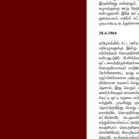
இருக்கிறது என்றாலும்,
கழகத்துக்கு ஊறு தேட
என்பதுதான். இதே நாட்
ஜனநாயகம், எதிர்க் கட
முடியாதபடி நடந்துகொண்
28-4-1964
தமிழகத்தில், சட்ட மன்ற
மதியழகனுக்கு இன்று 
எந்தெந்தத் தொகுதிகளி
என்பதுபற்றிப் பேசி
ஒட்டவைத்திருக்கிறா
தொகுதியாகவும் மாற்றிவ
பிரச்சினையை, நமது க
உறுப்பினர்களான மதியழக
தீவிரமான கவனம் செலுத
ஆனால், இது வெறும் வச
உணர்ச்சிகளும் காரணங
வெட்டி ஒட்டி உருவை மா
வந்துவிட முடிகிறது; 
ஆராய்ந்தறிந்து, பொது
வாரத்தில், தொகுதிக்கு
கட்சியினரே, பெருவா
ஏற்றுக்கொள்ளப்பட்டுவ
காஞ்சிபுரம் தொகுதியைப் 
செவிலிமேடு, கோழிவாக்க
தொடூர், கூத்தரம்பாக்கம்