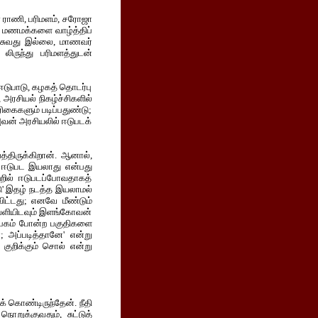
ண ராணி, பரிமளம், சரோஜா
், மணமக்களை வாழ்த்திப்
ேசுவது இல்லை, மாணவர்
லிருந்து பரிமளத்துடன்
ஈடுபாடு, கழகத் தொடர்பு
அரசியல் நிகழ்ச்சிகளில்
ரிகைகளும் படிப்பதுண்டு;
அவன் அரசியலில் ஈடுபடக்
த்திருக்கிறான். ஆனால்,
் ஈடுபட இயலாது என்பது
றில் ஈடுபடப்போவதாகத்
ாடு' இதழ் நடத்த இயலாமல்
ுவிட்டது; எனவே மீண்டும்
வெளியிடவும் இளங்கோவன்
லம்பகம் போன்ற பகுதிகளை
; அப்படித்தானே' என்று
 குறிக்கும் சொல் என்று
் கொண்டிருந்தேன். நீதி
றுக்குவதும், சுட்டுத்