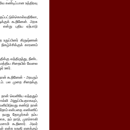
வே கண்டிப்பான உத்திரவு
தப்பட்டுக்கொள்வதிலோ,
்குக் கூறினேன். அரசு
என்று புதிய ஏற்பாடு
 உறுப்பினர் கிருஷ்ணன்
நிகழ்ச்சிக்குக் காரணம்
க்கு வந்திருந்து, நீண்ட
் மத்திய சிறையில் வேலை
ர் ஊர்.
நான் கூறினேன் - அவரும்
இடம். பல முறை சிறைக்கு
ை நான் வெளியே வந்ததும்
ல்லி அனுப்பியதாகவும்,
 வெளியிடுவது கண்டு நான்
்கிறோம் என்பதை எண்ணிப்
ை நமது தோழர்கள் நம்ப
தமாக, நம் நாடு, முரசொலி
சாமி கூறினார். அவர்
் என்ற உறுதி எனக்கும்