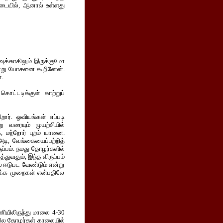
நடையில், ஆனால் உள்ளது
வுக்காகிலும் இருக்குமோ
 என்று யோசனை கூறினேன்.
்.
ட்டடிக்குள் காற்றுப்
றார்.
ஓவியங்கள் எப்படி
 வரையும் முயற்சியில்
ை, மற்றோர் புறம் யானை.
டி, வேங்கையைப்பற்றித்
ப்பம். நமது தோழர்களில்
துவதும், இந்த விருப்பம்
ல் ஈடுபட வேண்டும் என்று
தக்க முறைகள் என்பதிலே
ியிலிருந்து மாலை 4-30
 சில தோழர்கள் காலையில்