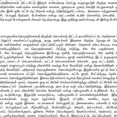
 பத்திரிகைகள் திட்டமிட்டு இந்தக் காரியத்தை செய்து வருவதுபற்றி மிகுந்த கவ
ுகிறார்களே என்பதல்ல எனக்குள்ள கவலை, ஜனநாயக முறை வெற்றி பெறுவதைக் குந்
டிலே இனி ஒரே கட்சி ஆட்சிதான் என்று அறிவித்துவிட்டால்கூட நிலைமை எத்துணை
்சி; பொதுத் தேர்தல்; பேச்சுரிமை என்று உதட்டளவில் கூறிக் கொண்டு, செயலில்,
டு வரும் போக்குதான் மிகவும் ஆபத்தானது. இது குறித்து நண்பர்களுடன் இன்று பேசி
 பாராளுமன்ற தொகுதிகளைத் திருத்தி அமைக்கத் திட்டம் தயாரிக்கப்பட்டு, அதற்கான வெ
அனுப்பி வைக்கப்பட்டிருந்தது. நமது நண்பர்கள் இதனை மிகுந்த ஆவலுடன் ஆராய்
ல் என்னென்ன மாறுதல்கள் ஏற்பட்டுவிட்டிருக் கின்றன. அதனால் ஏற்படக்கூடிய
க்கொண்டிருந்தோம். பல தொகுதிகளைப் பிய்த்து எடுத்து, சில சில பகுதிகள
ர்கள். சில பொதுத் தொகுதிகளை இப்போது தனித் தொகுதியாகவும், சில தனித்
ிட்டிருக்கிறார்கள். சில தொகுதிகளின் அமைப்பு ஜாதி உணர்ச்சிக்கு இடம் தருவதாகவ
ழக, மாவட்டச் செயலாளர்கள், வட்டச் செயலாளர்கள் கொண்ட ஒரு கூட்டத்தில், 
னும் ராஜாராமும் எடுத்து விளக்கிக் கலந்து பேச வேண்டும் என்று நினைக்கிறேன். வ
்த வேண்டும். புதிதாகத் தொகுதிகளை அமைக்கும்போது, இதுபோன்ற ஒட்டு வெட்டு 
தி காரணமாக மட்டும் அமைந்துவிடுவதில்லை; கட்சி, ஜாதி, மேட்டுக்குடி ஆகிய
்களாக அமைந்துவிடுகின்றன. இவைபற்றி எல்லாம் கழகத் தோழர்கள் கவனம் செலுத்த
ற்றிவிடுவதன் மூலம், அதனை ஒரு கட்சியின் செல்வாக்கிலிருந்து மற்றோர் கட்சியின் ச
குறைந்தபட்சம் அதற்கான முயற்சியாவது நடைபெற வழி ஏற்பட்டுவிடுகிறது. இத்தகை
 மக்களிடம் நாம் விளக்கிச் சொல்ல வேண்டும் என்று மதியழகனிடம் கூறினேன். மே
ழு கூடும்போது, இதுபற்றி வாதாடும்படி, மதியழகனிடம் சொல்லியிருக்கிறேன். இந்த
ரியானவர்கள்; நமது கழக உறுப்பினர், இருவர் மட்டுமே. எனவே, கழக உறுப்ப
ிடும் என்று உறுதி இல்லை. கடமையைச் செய்துவிட்டு, நிலைமையை மக்களிடம் எடு
பொறுத்தமட்டில், கீழ்கதிர்ப்பூர், மேல்கதிர்ப்பூர், விஷார், நரப்பாக்கம், விப்பேடு,
ம், அய்யங்கார்குளம், ஓரிகை, சின்ன அய்யங்குளம், தேனம்பாக்கம், நெல்வாய், த
, பூண்டித்தாங்கல், காரை, ஈஞ்சம்பாக்கம், வேடல், இலுப்பப்பட்டு, ஆட்டுப்புத்தூர், 