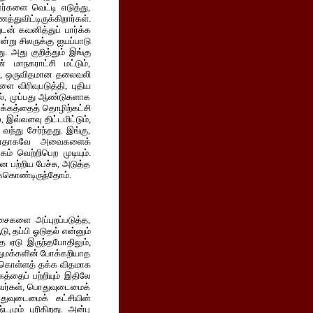
ஊர்களை வெட்டி எடுத்து,
ுவிட்டிருக்கிறார்கள்.
டன் கவனித்துப் பார்க்க
்று சிலருக்கு ஐயப்பாடு
. அது குறித்தும் இங்கு
 மாநகராட்சி மட்டும்,
யை, ஒருவிதமான தலைவலி
ை விரிவுபடுத்தி, புதிய
ல், முப்பது ஆண்டுகளாக
நோக்கத்தைத் தொழிற்கட்சி
 இவ்வளவு திட்டமிட்டும்,
ந்து சேர்ந்தது. இங்கு,
ுன்னதாகவே அவைகளைக்
ம் வெற்றிபெற முடியும்.
 பற்றிய பேச்சு, அடுத்த
ிக்கொண்டிருந்தோம்.
சைகளை அப்புறப்படுத்த,
ு, தப்பி ஓடுதல் என்னும்
 ஏடு இருந்தபோதிலும்,
ொதுமக்களின் போக்கறியாத
ுக்கொள்ளத் தக்க விதமாக
கத்தைப் பற்றியும் இதிலே
ுபவர்கள், பொதுவுடைமைக்
ொதுவுடைமைக் கட்சியின்
மும் புரிகிறது. அன்பு