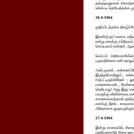
தள்ளுவதுமான கொடுமை க
உள்ளபடி தெரியத்தக்க முற
26-4-1964
குறிப்பிடத்தக்க நிகழ்ச்
இரண்டு நாட்களாக மதியழ
என்று எனக்கு சந்தேகம்
செய்யலாம் என்றார். ஆன
வெப்பம் அதிகமாகிக்க
புகுவதில்லை என்பதாலும்
அன்பழகன், என்னைப்போ
இருந்தபோதிலும், எங்
ஈடுபட்டிருக்கிறேன் - 
யானையைவிட, வேங்கை பெ
தெரியாது! அது இது' என
பலருக்கு வீண்செலவு என்
காரணமாகத்தான் நடுத்தர 
எனக்கு நீண்ட காலமாக 
அநேகமாக ஒருவருக்கும் 
27-4-1964
இன்று காலையில், சிறை
மணிவரையில் சிறை உடையி