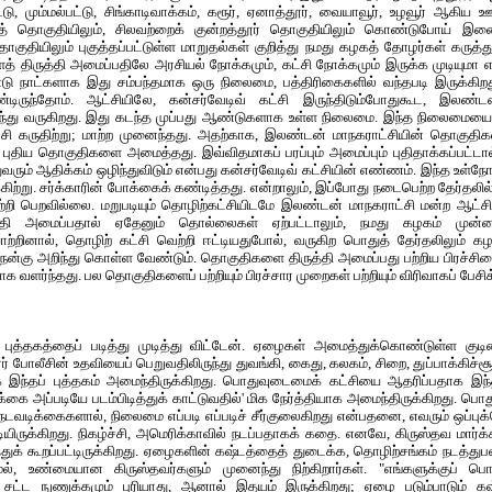
ட்டு, மும்மல்பட்டு, சிங்காடிவாக்கம், கரூர், ஏனாத்தூர், வையாவூர், உழவூர் ஆகிய 
்த் தொகுதியிலும், சிலவற்றைக் குன்றத்தூர் தொகுதியிலும் கொண்டுபோய் இணைத்த
ியிலும் புகுத்தப்பட்டுள்ள மாறுதல்கள் குறித்து நமது கழகத் தோழர்கள் கருத்து
 திருத்தி அமைப்பதிலே அரசியல் நோக்கமும், கட்சி நோக்கமும் இருக்க முடியுமா என
டு நாட்களாக இது சம்பந்தமாக ஒரு நிலைமை, பத்திரிகைகளில் வந்தபடி இருக்கிறது
டிருந்தோம். ஆட்சியிலே, கன்சர்வேடிவ் கட்சி இருந்திடும்போதுகூட, இலண்டன்
ுந்து வருகிறது. இது கடந்த முப்பது ஆண்டுகளாக உள்ள நிலைமை. இந்த நிலைமை
்சி கருதிற்று; மாற்ற முனைந்தது. அதற்காக, இலண்டன் மாநகராட்சியின் தொகுதிகள
திய தொகுதிகளை அமைத்தது. இவ்விதமாகப் பரப்பும் அமைப்பும் புதிதாக்கப்பட்டா
ுவரும் ஆதிக்கம் ஒழிந்துவிடும் என்பது கன்சர்வேடிவ் கட்சியின் எண்ணம். இந்த உள்
்கிற்று. சர்க்காரின் போக்கைக் கண்டித்தது. என்றாலும், இப்போது நடைபெற்ற தேர்தலில்,
ற்றி பெறவில்லை. மறுபடியும் தொழிற்கட்சியிடமே இலண்டன் மாநகராட்சி மன்ற ஆட்சி வ
்தி அமைப்பதால் ஏதேனும் தொல்லைகள் ஏற்பட்டாலும், நமது கழகம் ம
்றினால், தொழிற் கட்சி வெற்றி ஈட்டியதுபோல், வருகிற பொதுத் தேர்தலிலும் கழக
்கு அறிந்து கொள்ள வேண்டும். தொகுதிகளை திருத்தி அமைப்பது பற்றிய பிரச்சினை
ாக வளர்ந்தது. பல தொகுதிகளைப் பற்றியும் பிரச்சார முறைகள் பற்றியும் விரிவாகப் பேச
ற புத்தகத்தைப் படித்து முடித்து விட்டேன். ஏழைகள் அமைத்துக்கொண்டுள்ள குடி
போலீசின் உதவியைப் பெறுவதிலிருந்து துவங்கி, கைது, கலகம், சிறை, துப்பாக்கிச்சூட
இந்தப் புத்தகம் அமைந்திருக்கிறது. பொதுவுடைமைக் கட்சியை ஆதரிப்பதாக இந்த
கை அப்படியே படம்பிடித்துக் காட்டுவதில்' மிக நேர்த்தியாக அமைந்திருக்கிறது. ப
டவடிக்கைகளால், நிலைமை எப்படி எப்படிச் சீர்குலைகிறது என்பதனை, எவரும் ஒப்ப
டியிருக்கிறது. நிகழ்ச்சி, அமெரிக்காவில் நடப்பதாகக் கதை. எனவே, கிருஸ்தவ மார்க்
்துக் கூறப்பட்டிருக்கிறது. ஏழைகளின் கஷ்டத்தைத் துடைக்க, தொழிற்சங்கம் நடத்த
ாமல், உண்மையான கிருஸ்தவர்களும் முனைந்து நிற்கிறார்கள். "எங்களுக்குப் ப
 சட்ட நுணுக்கமும் புரியாது, ஆனால் இதயம் இருக்கிறது; ஏழை படும்பாடும் கஷ்ட