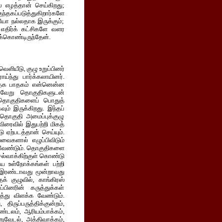
லை எழத்தான் செய்கிறது;
தகப்படுத்துகிறார்களே
யோ நல்லதாக இருக்கும்;
 எதிர்க் கட்சிகளே வளர
க்கொண்டிருந்தேன்.
ளியீடு, குழு உறுப்பினர்
ந்து பார்க்கலாயினர்.
 சாதக பாதகம் என்னென்ன
ை வேறு தொகுதிகளுடன்
 தொகுதிகளைப் பொதுத்
ும் இருக்கிறது. இந்தப்
தொகுதி அமைப்புக்குழு
ிரைவில் இதுபற்றி மிகத்
ஏற்படத்தான் செய்யும்.
வைகளால் எழுப்பிவிடும்
 வேண்டும். தொகுதிகளை
ெல்வாக்கிற்குள் கொண்டு
ய உள்நோக்கங்கள் பற்றி
, இரண்டாவது மூன்றாவது
க் குழுவில், காங்கிரஸ்
ினரின் கருத்துக்கள்
த்து விளக்க வேண்டும்.
 திருப்பருத்திக்குன்றம்,
ண்டலம், ஆரியம்பாக்கம்,
சிறுவேடல், அத்திவாக்கம்,