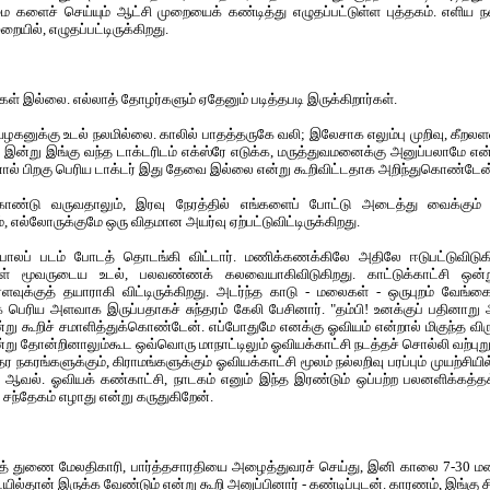
ளைச் செய்யும் ஆட்சி முறையைக் கண்டித்து எழுதப்பட்டுள்ள புத்தகம். எளிய 
ையில், எழுதப்பட்டிருக்கிறது.
சிகள் இல்லை. எல்லாத் தோழர்களும் ஏதேனும் படித்தபடி இருக்கிறார்கள்.
கனுக்கு உடல் நலமில்லை. காலில் பாதத்தருகே வலி; இலேசாக எலும்பு முறிவு, கீறலள
. இன்று இங்கு வந்த டாக்டரிடம் எக்ஸ்ரே எடுக்க, மருத்துவமனைக்கு அனுப்பலாமே
ால் பிறகு பெரிய டாக்டர் இது தேவை இல்லை என்று கூறிவிட்டதாக அறிந்துகொண்டேன
ொண்டு வருவதாலும், இரவு நேரத்தில் எங்களைப் போட்டு அடைத்து வைக்கும் கொ
, எல்லோருக்குமே ஒரு விதமான அயர்வு ஏற்பட்டுவிட்டிருக்கிறது.
லப் படம் போடத் தொடங்கி விட்டார். மணிக்கணக்கிலே அதிலே ஈடுபட்டுவிடுகி
கள் மூவருடைய உடல், பலவண்ணக் கலவையாகிவிடுகிறது. காட்டுக்காட்சி ஒன்று
ஓரளவுக்குத் தயாராகி விட்டிருக்கிறது. அடர்ந்த காடு - மலைகள் - ஒருபுறம் வேங்க
ரிய அளவாக இருப்பதாகச் சுந்தரம் கேலி பேசினார். "தம்பி! உனக்குப் பதினாறு அ
்று கூறிச் சமாளித்துக்கொண்டேன். எப்போதுமே எனக்கு ஓவியம் என்றால் மிகுந்த விரு
று தோன்றினாலும்கூட ஒவ்வொரு மாநாட்டிலும் ஓவியக்காட்சி நடத்தச் சொல்லி வற்புறுத்
நகரங்களுக்கும், கிராமங்களுக்கும் ஓவியக்காட்சி மூலம் நல்லறிவு பரப்பும் முயற்சியி
ஆவல். ஓவியக் கண்காட்சி, நாடகம் எனும் இந்த இரண்டும் ஒப்பற்ற பலனளிக்கத்
சந்தேகம் எழாது என்று கருதுகிறேன்.
த் துணை மேலதிகாரி, பார்த்தசாரதியை அழைத்துவரச் செய்து, இனி காலை 7-30 மண
ல்தான் இருக்க வேண்டும் என்று கூறி அனுப்பினார் - கண்டிப்புடன். காரணம், இங்கு