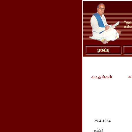
25-4-1964
தம்பி!