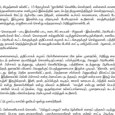
், கிருஷ்ணன் உள்ளிட்ட 15 தோழர்கள் "ஜாமீனில்' வெளியே சென்றனர். என்னைக் கா
. திருவண்ணாமலை சண்முகம் இல்லத்தில் நடைபெற்ற திருமணத்திற்குச் சென்றதாகவும
் சொல்லக் கேட்டு ஆச்சரிய மடைந்தேன்; ஏனெனில் கூச்சம் காரணமாக, பரிமளம் ப
றாலும், இம்முறை இரண்டொரு விநாடிகள் பேசியதாகக் கூறினான். காஞ்சிபுரத்தி 
த்துக்கு, ராஜகோபால் சென்று வந்ததாகவும் அறிந்துகொண்டேன்.
 கௌதமன் - பாபு இவர்களில் பாபு, கடைசிப் பையன் - சிறுவன் - இவர்களில், அரசியல் 
 நண்பர்கள் கேட்டார்கள். கௌதமன் கல்லூரியில் படித்துக்கொண்டிருக்கிறான்; எனவே, 
ரசியல் கூட்டங்களுக்குக் குறிப்பாகக் கழகக் கூட்டங்களுக்குச் செல்லுவான், பத்தி
, நாவலர் நெடுஞ்செழியன் பேசுவதுபோலவே பேசிக் காட்டி மகிழ்விப்பான். ஆனால், 
தெரியவில்லை.
சினைகளையும், குறிப்பாகக் கழகப் பிரச்சினைகளை மிக நல்ல முறையில், அறிந்து வை
ஈடுபடத் தன்னை தயாரித்துக் கொண்டிருப்பதைப் பார்க்கும்போது, அவனும் அரசியலில
் அச்சகம் நடத்துவது, புத்தகம் வெளியிடுவது, பத்திரிகை நடத்துவது ஆகியவற்
இந்தத் துறையில் பரிமளம் அவனுக்குப் பெருந்துணையாக இருக்க முடியும். "திராவிட ந
ிட்டது; நின்று அதிக நாளாகிவிட்டதால், அதற்கான சர்க்கார் அனுமதியும் நீக்கப்பட்ட
ந்நிலையில் அல்லி அச்சகம் என்ற அமைப்பை நடத்தவும், காஞ்சி என்ற வார இதழ் 
காஞ்சி' இதழில்தான், இனி, நான், தம்பிக்குக் கடிதம், ஊரார் உரையாடல், அந்திக் க
ம் என்று நினைக்கிறேன் என்று விவரம் கூறினேன். "காஞ்சி என்பது ஊரின் பெயர்
. ஊரின் பெயர் மட்டுமல்ல, அது ஒருவிதமான உள்ளப்பாங்கையும், முறையையும் கூடக்
் சொல்பற்றிய விளக்கத்தை அன்பழகன் எடுத்துக் கூறினார்.
நாட்டு முகப்பு வாயில் ஓவியம் ஒன்று வரைந்தேன்.
் பின்னணியாகக் கொண்ட "அல்லும் பகலும்' என்ற ஆங்கிலக் கதைப் புத்தகம் படித்துக
ைப் பொது வுடைமைவாதிகள், பலாத்காரவாதிகள் என்று குற்றம் சாட்டி அடித்து நொ