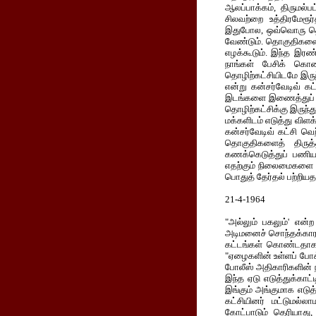
ஆலப்பாக்கம், திருமல்ப
சிலவற்றை உத்திரமேரூர
இதுபோல, ஒவ்வொரு தொகுத
வேண்டும். தொகுதிகளைத்
எழக்கூடும். இந்த இரண்
நாங்கள் பேசிக் கொண்
தொழிற்கட்சியிடமே இர
என்று கன்சர்வேடிவ் கட
இடங்களை இணைத்துப் பு
தொழிற்கட்சிக்கு இருந்த
மக்களிடம் எடுத்து விளக
கன்சர்வேடிவ் கட்சி வெ
தொகுதிகளைத் திருத
கணக்கெடுத்துப் பணியாற
எதற்கும் நிலைமைகளை நன
பொதுத் தேர்தல் பற்றியத
21-4-1964
"அல்லும் பகலும்' என்
அடிமனைச் சொந்தக்காரர் 
கட்டங்கள் கொண்டதாக 
"ஏழைகளின் உள்ளப் போக்
போலீஸ் அதிகாரிகளின் ந
இந்த ஏடு எடுத்துக்காட்
இங்கும் அங்குமாக எடுத
கட்சியினர் மட்டுமல்ல
கோட்பாடும் தெரியாது,