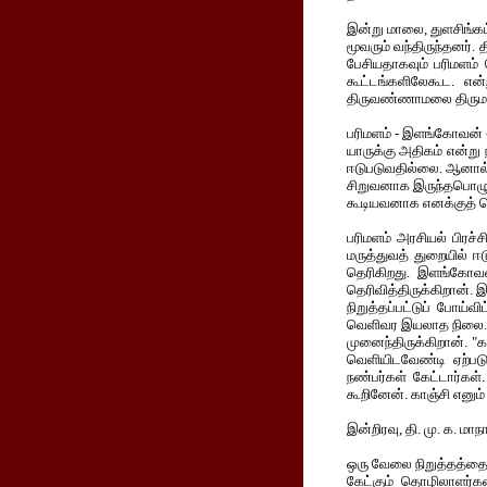
இன்று மாலை, துளசிங்கம
மூவரும் வந்திருந்தனர்
பேசியதாகவும் பரிமளம
கூட்டங்களிலேகூட. என்
திருவண்ணாமலை திருமண
பரிமளம் - இளங்கோவன் -
யாருக்கு அதிகம் என்று
ஈடுபடுவதில்லை. ஆனால் அ
சிறுவனாக இருந்தபொழுது
கூடியவனாக எனக்குத் 
பரிமளம் அரசியல் பிரச்
மருத்துவத் துறையில் 
தெரிகிறது. இளங்கோவன
தெரிவித்திருக்கிறான். 
நிறுத்தப்பட்டுப் போய்வ
வெளிவர இயலாத நிலை. இ
முனைந்திருக்கிறான். "
வெளியிடவேண்டி ஏற்படு
நண்பர்கள் கேட்டார்கள்
கூறினேன். காஞ்சி எனும
இன்றிரவு, தி. மு. க. மா
ஒரு வேலை நிறுத்தத்தைப
கேட்கும் தொழிலாளர்கள