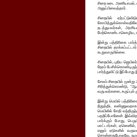
சிறை உடை அணியாமல், கீ
அனுப்பிவைத்தார்.
சிறையில் ஏற்பட்டுவி
கோபித்துக்கொள்வதிலோ
நடத்துபவர்கள், அரச
மேற்கொண்டாலொழிய, சிற
இன்று பத்திரிகை பார்
சிறையில் தாக்கப்பட்டா
கூறுவாருமில்லை.
சிறையில், புதிய ஜெயிலர
நேரம் பேசிக்கொண்டிருந
பார்த்துவிட்டு இப்போது 
சேலம் சிறையில் மூன்று
சிரித்துக்கொண்டு, "ஆம
வருபவர்களை, கருப்புக் க
இன்று மெயில் பத்திரிக
நிறுத்திட எண்ணுவதாகவ
மெயிலில் சேதி வந்திருந
பதறிப்போனேன். இவ்விதம
பார்க்கும் போது, பெ
மாட்டார்கள்; ஏனெனில், 
எனும் ஏடுகளில் வரு
சொன்னதுபோலவே, நமது க