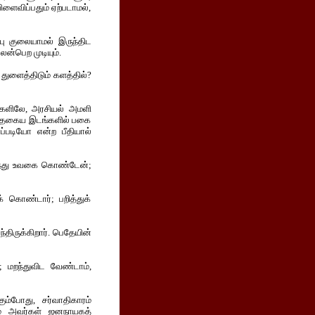
விளைவிப்பதும் ஏற்படாமல்,
்பு குலையாமல் இருந்திட
லன்பெற முடியும்.
துளைத்திடும் களத்தில்?
ுகளிலே, அரசியல் அமளி
அத்தகைய இடங்களில் பகை
எப்படியோ என்ற பீதியால்
ர்ந்து உவகை கொண்டேன்;
க் கொண்டார்; பறித்துக்
்திருக்கிறார். பெதேயின்
 மறந்துவிட வேண்டாம்,
ும்போது, சர்வாதிகாரம்
ுமே அவர்கள் ஜனநாயகத்