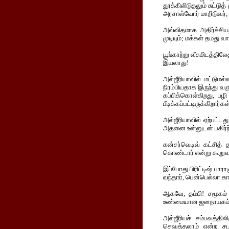
தூக்கிலிடுதலும் சுட்டுத
அரசாள்வோர் மாறிடுவர்; ம
அவ்விதமாக அதிர்ச்சியற
முடியும்; மக்கள் தமது 
பூங்காற்று வீசுமிடத்த
இயலாது!
அல்ஜீரியாவில் மட்டு
நிரம்பியதாக இருந்து 
கப்பிக்கொள்கிறது, பழி
பீடிக்கப்பட்டிருக்கிறார்கள்
அல்ஜீரியாவில் ஏற்பட்
அதனை உன்னுடன் பகிர்ந
கன்சர்வெடிவ் கட்சித் 
கொண்டார் என்று கூறுவ
இப்போது பிரிட்டிஷ் பார
வந்தார், பென்பெல்லா 
ஆகவே, தம்பி! சமூகம்
உண்மையான ஜனநாயகம்
அல்ஜீரியச் சம்பவத்தி
செலுத்தலாம் என்ற சப