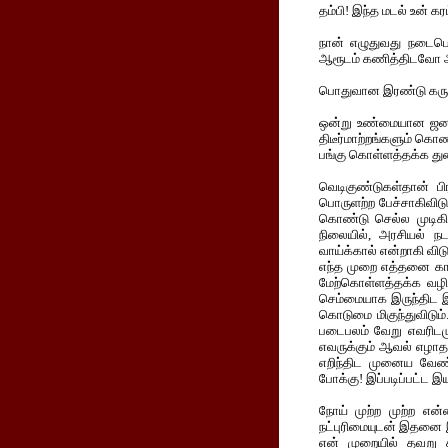
தம்பி! இந்த மடல் உன் க
நான் எழுதுவது நடைபெற
ஆரூடம் கணித்திடவோ அல்
பொதுவான இரண்டு கருத்து
ஒன்று உண்மையான ஜனநாய
திடீர்மாற்றங்களும் கொண
பங்கு கொள்ளத்தக்க துற
வெடிகுண்டுகள்தான் பிர
பொருளற்ற பேச்சாகிவிடும
கொண்டு செல்ல முடிகிற
நிலையில், அரசியல் ந
வாய்க்கால் என்றாகி விட
எந்த முறை எத்தனை காலம
மேற்கொள்ளத்தக்க வழி என
செம்மையாக இருந்திட இய
கொடுமை மிகுந்துவிடும
படைபலம் வேறு எவரிடமும
எவருக்கும் ஆவல் எழா
எறிந்திட முனைய வேண்ட
போக்கு! இப்படிப்பட்ட இ
நோய் முற்ற முற்ற என
நட்புரிமையுடன் இதனை 
என் முறையில் தவறு க