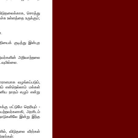
ு விடுதலைக்காக, சொத்து
்சு உள்ளத்தை உருக்கும்;
்.
ியைக் குடித்து இன்புற
 அவர்களின் அறிவாற்றலை
டவுமில்லை.
ாராளமாக வழங்கப்படும்,
ம் என்றெல்லாம் மக்கள்
ிய நாதம் எழும் என்று
்கு மட்டுமே தெரியும் -
யற்றவர்களாகி, அரசிடம்
நாடுகளிலே இன்று இந்த
ில், விடுதலை வீரர்கள்
றார்கள்: