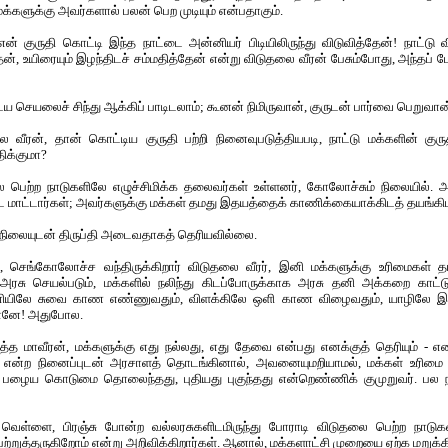
க்களுக்கு அவர்களால் பலன் பெற முடியும் என்பதாகும்.
ன் குருதி கொட்டி இந்த நாட்டை அன்னியர் பிடியிலிருந்து விடுவித்தேன்! நாட்ட
ன், உயிரையும் இழந்திடச் சம்மதித்தேன் என்று விடுதலை வீரன் பேசும்போது, அந்தப் பேச
 செயலைச் சிந்து ஆக்கிப் பாடிடலாம்; கூனன் நிமிருவான், குருடன் பார்வை பெறுவான
வீரன், தான் கொட்டிய குருதி பற்றி நினைவுபடுத்தியபடி, நாட்டு மக்களின் குருத
ிக்குமா?
லை பெற்ற நாடுகளிலே எழுச்சிமிக்க தலைவர்கள் உள்ளனர், கோலோச்சும் நிலையில்.
பிட மாட்டார்கள்; அவர்களுக்கு மக்கள் தமது இதயத்தைக் காணிக்கையாக்கிடத் தயங்கி
நிலையுடன் திருப்தி அடைவதாகத் தெரியவில்லை.
, செங்கோலோச்ச வந்திருக்கிறார் விடுதலை வீரர், இனி மக்களுக்கு உரிமைகள் த
ு அரசு செயல்படும், மக்களில் நலிந்து கிடப்போருக்காக அரசு தனி அக்கறை காட்டு
். கனியிலே சுவை காண எண்ணுவதும், விளக்கிலே ஒளி காண விழைவதும், யாழிலே இன
புதானே! அதுபோல.
்த மாவீரன், மக்களுக்கு எது நல்லது, எது தேவை என்பது எனக்குத் தெரியும் - எனக
ு என்ற நினைப்புடன் அரசாளத் தொடங்கினால், அவனையுமறியாமல், மக்கள் உரிமை 
 பழைய கொடுமை தொலைந்தது, புதியது புகுந்தது என்றெண்ணிக் குமுறுவர். பல 
ல் வெள்ளை, பிரஞ்சு போன்ற வல்லரசுகளிடமிருந்து போராடி விடுதலை பெற்ற நாடுகள
ெற்றுத்தருகிறோம் என்று அறிவிக்கிறார்கள். ஆனால், மக்களாட்சி முறையை ஏற்க மறுக்கி