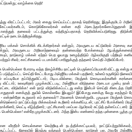
்டுமன்று; வாழ்க்கை நெறி!
ந்து விரட்டப்பட்டார்; அவர் கைது செய்யப்பட்டதாகத் தெரிகிறது; இருக்குமிடம் அறி
 கேட்பவர்களிடம், கொடுங்கோலர்கள் என்ன கதி அடைந்தார்களோஅதுதான் இவ
டாளத்துத் தலைவர் பட்டத்துக்கு வந்திருப்பதாகத் தெரிவிக்கப்படுகிறது. திடுக்க
நாட்டில் நடைபெற்றிருக்கிறது.
ீரிய மக்கள் சொக்கிக் கிடக்கிறார்கள் என்றும், அவருடைய சுட்டுவிரல் அசைவு கண
 என்றும், அவருடைய அறிவாற்றலையும் தன்னலமற்ற போக்கையும் ஆபத்துக்களைத
ும், நாடுவாழ் மக்கள் ஏற்றம் பெற ஓயாது உழைத்திடும் ஆர்வமிகுதி பற்றியும் கனிவ
்றும் சிலர்; காட்சிகளைப் படமாக்கிப் பாரினுக்குத் தந்தனர் செய்தி அறிவிப்போர்.
பென்பெல்லா போராடி வந்த நிகழ்ச்சியே நாட்டின் பெருங்காப்பியமாகி விட்டது என்று 
ப் படுத்தப்பட்ட செய்தி கேட்டபோது அல்ஜீரிய மக்கள் பதறினர்; உள்ளம் உருகிடும் நிலை
ும் எப்படியோ தப்பித்துவிட்டார்; பிடிபடவில்லை; பிரஞ்சுக் கொடியவர்களின் கரங்க
விட்டார்; உலவுகிறார் முழக்கமிட்டபடி; அல்ஜீரியா விடுதலை அடையா முன்பு நான
நாட்டை விடுவிக்க! என் நாடு விடுவிக்கப்பட்டது என்ற இன்பச் செய்தி கிடைத்த பி
துதான் எனக்குத் துயில் கொள்ளவே இயலும்! இப்போது எனக்கு வேறு எதற்கும் நே
ர - என்றன்றோ கூறுவார் எம் தலைவர்!! அவரைக் கொன்றுவிட முடியுமா பிரஞ்சுக் கொ
ெல்லாம் நாட்டுப்பற்று மிக்கவர்கள் கூறினர் எக்களிப்புடன்; புரட்சிப் போக்கினர் பிரஞ
கினர், வெட்டி வீழ்த்தினர்; புரட்சியாளர் பலப்பல ஆயிரவர் சுட்டுத் தள்ளப்பட்டனர். 
க பென்பெல்லா! என்றே முழக்கமிட்டனர். அந்த இன்ப எண்ணம் தந்த புன்னகை பூத்த ம
யதான வீரதீரச் செயல்களை வெற்றியுடன் நடத்திக்காட்டியவர், நாட்டுப்பற்றுமிக்கவர்
சூட்டப்பட்ட நிலையில் இருந்து வந்தவர் பென்பெல்லா. நாடுகள் பல, அவரே அல்ஜீரியா