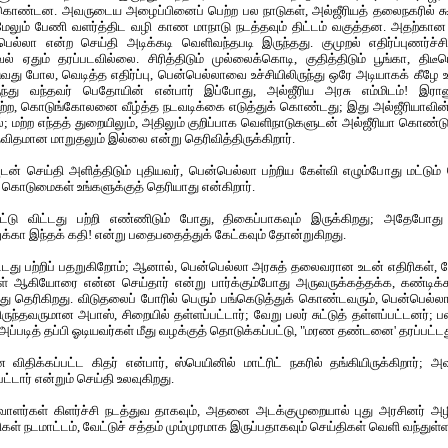
 கொண்டன. அவருடைய அழைப்பினைப் பெற்ற பல நாடுகள், அல்ஜீரியத் தலைநகரில் கூடி
மேலும் பேணி வளர்த்திட வழி காண மாநாடு நடத்தவும் திட்டம் வகுத்தன. அதற்கான 
ன்பெல்லா என்ற செய்தி அடிக்கடி வெளிவந்தபடி இருந்தது. குமுறல் எதிர்ப்புணர்ச்ச
் ஏதும் தரப்படவில்லை. சிரித்திடும் முல்லைக்கொடி, குதித்திடும் பூங்கா, திடீ
ுவது போல, வெடித்த எதிர்ப்பு, பென்பெல்லாவை உச்சியிலிருந்து ஒரே அடியாகக் கீழே உர
ந்து வந்தவர் பெதோயின் என்பார் இப்போது, அல்ஜீரிய அரசு எம்மிடம்! இரா
்ற, கொடுங்கோலனை வீழ்த்த நடவடிக்கை எடுத்துக் கொண்டது; இது அல்ஜீரியாவின்
ல்; மற்ற எந்தத் துறையிலும், அதிலும் குறிப்பாக வெளிநாடுகளுடன் அல்ஜீரியா கொண்
விதமான மாறுதலும் இல்லை என்று தெரிவித்திருக்கிறார்.
டன் செய்தி அளித்திடும் புதியவர், பென்பெல்லா பற்றிய கேள்வி எழும்போது மட்டும் க
கொடுமைகள் உங்களுக்குத் தெரியாது என்கிறார்.
ரிட்டு விட்டது பற்றி எண்ணிடும் போது, திகைப்பாகவும் இருக்கிறது; அதேபோது
்கா இந்தக் கதி! என்று பதைபதைத்துக் கேட்கவும் தோன்றுகிறது.
ட்டது பற்றிப் பதறுகிறோம்; ஆனால், பென்பெல்லா அரசுத் தலைவரான உடன் எதிரிகள், 
் ஆகியோரை என்ன செய்தார் என்று பார்க்கும்போது அருவருக்கத்தக்க, கண்டிக்
ு தெரிகிறது. விடுதலைப் போரில் பெரும் பங்கெடுத்துக் கொண்டவரும், பென்பெல்ல
ுந்தவருமான அபாஸ், சிறையில் தள்ளப்பட்டார்; வேறு பலர் சுட்டுத் தள்ளப்பட்டனர்; பல
; அப்படித் தப்பி ஓடியவர்கள் மீது வழக்குத் தொடுக்கப்பட்டு, "மரண தண்டனை' தரப்பட்டத
ிக்கப்பட்ட கிதர் என்பார், ஸ்பெயினில் மாட்ரிட் நகரில் தங்கியிருக்கிறார்; அ
்டார் என்றும் செய்தி உலவுகிறது.
ாளர்கள் கிளர்ச்சி நடத்துவ தாகவும், அதனை அடக்குமுறையால் புது அரசினர் அழ
்கிகள் நடமாட்டம், வேட்டுச் சத்தம் மும்முரமாக இருப்பதாகவும் செய்திகள் வெளி வந்துள