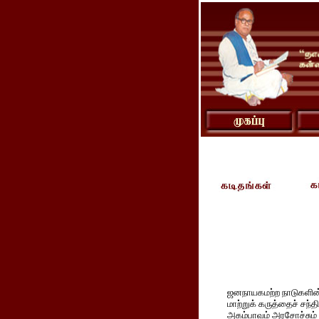
ஜனநாயகமற்ற நாடுகளின
மாற்றுக் கருத்தைச் சந்த
அகம்பாவம் அரசோச்சும் 