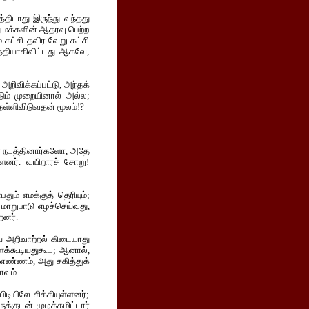
திடாது இருந்து வந்தது
ு மக்களின் ஆதரவு பெற்ற
 கட்சி தவிர வேறு கட்சி
டத்தியாகிவிட்டது. ஆகவே,
 அறிவிக்கப்பட்டு, அந்தக்
ிடும் முறையினால் அல்ல;
தள்ளிவிடுவதன் மூலம்!?
னை நடத்தினார்களோ, அதே
ளனர். வயிறாரச் சோறு!
ும் எமக்குத் தெரியும்;
 மாறுபாடு எழச்செய்வது,
றனர்.
ைய அறிவாற்றல் கிடையாது
ளக்கூடியதுகூட; ஆனால்,
 எண்ணம், அது சகித்துக்
ாவம்.
டியிலே சிக்கியுள்ளனர்;
க்குடன் முழக்கமிட்டார்