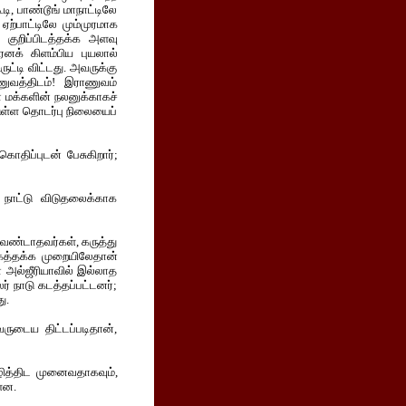
, பாண்டூங் மாநாட்டிலே
ஏற்பாட்டிலே மும்முரமாக
ி குறிப்பிடத்தக்க அளவு
ரெனக் கிளம்பிய புயலால்
ுட்டி விட்டது. அவருக்கு
ணுவத்திடம்! இராணுவம்
 மக்களின் நலனுக்காகச்
டுள்ள தொடர்பு நிலையைப்
ொதிப்புடன் பேசுகிறார்;
 நாட்டு விடுதலைக்காக
வேண்டாதவர்கள், கருத்து
கத்தக்க முறையிலேதான்
ா அல்ஜீரியாவில் இல்லாத
ர் நாடு கடத்தப்பட்டனர்;
ு.
வருடைய திட்டப்படிதான்,
ித்திட முனைவதாகவும்,
்ளன.