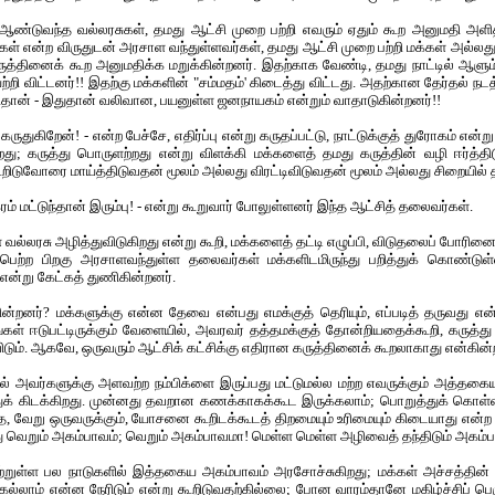
ஆண்டுவந்த வல்லரசுகள், தமது ஆட்சி முறை பற்றி எவரும் ஏதும் கூற அனுமதி அளித்
ள் என்ற விருதுடன் அரசாள வந்துள்ளவர்கள், தமது ஆட்சி முறை பற்றி மக்கள் அல்லத
ருத்தினைக் கூற அனுமதிக்க மறுக்கின்றனர். இதற்காக வேண்டி, தமது நாட்டில் ஆளும்
ற்றி விட்டனர்!! இதற்கு மக்களின் "சம்மதம்' கிடைத்து விட்டது. அதற்கான தேர்தல் ந
தான் - இதுதான் வலிவான, பயனுள்ள ஜனநாயகம் என்றும் வாதாடுகின்றனர்!!
கருதுகிறேன்! - என்ற பேச்சே, எதிர்ப்பு என்று கருதப்பட்டு, நாட்டுக்குத் துரோகம் என்று
றது; கருத்து பொருளற்றது என்று விளக்கி மக்களைத் தமது கருத்தின் வழி ஈர்த்த
கூறிடுவோரை மாய்த்திடுவதன் மூலம் அல்லது விரட்டிவிடுவதன் மூலம்
அல்லது சிறையில் 
ரம் மட்டுந்தான் இரும்பு! - என்று கூறுவார் போலுள்ளனர் இந்த ஆட்சித் தலைவர்கள்.
்லரசு அழித்துவிடுகிறது என்று கூறி, மக்களைத் தட்டி எழுப்பி, விடுதலைப் போரி
ற்ற பிறகு அரசாளவந்துள்ள தலைவர்கள் மக்களிடமிருந்து பறித்துக் கொண்டுள்
என்று கேட்கத் துணிகின்றனர்.
்றனர்? மக்களுக்கு என்ன தேவை என்பது எமக்குத் தெரியும், எப்படித் தருவது என்பத
ள் ஈடுபட்டிருக்கும் வேளையில், அவரவர் தத்தமக்குத் தோன்றியதைக்கூறி, கருத்து
ிடும். ஆகவே, ஒருவரும் ஆட்சிக் கட்சிக்கு எதிரான கருத்தினைக் கூறலாகாது என்கின்
ில் அவர்களுக்கு அளவற்ற நம்பிக்ளை இருப்பது மட்டுமல்ல மற்ற எவருக்கும் அத்தக
ுக் கிடக்கிறது. முன்னது தவறான கணக்காகக்கூட இருக்கலாம்; பொறுத்துக் கொள்
 வேறு ஒருவருக்கும், யோசனை கூறிடக்கூடத் திறமையும் உரிமையும் கிடையாது என்ற
 வெறும் அகம்பாவம்; வெறும் அகம்பாவமா! மெள்ள மெள்ள அழிவைத் தந்திடும் அகம்ப
றுள்ள பல நாடுகளில் இத்தகைய அகம்பாவம் அரசோச்சுகிறது; மக்கள் அச்சத்தின் பி
்லாம் என்ன நேரிடும் என்று கூறிடுவதற்கில்லை; போன வாரம்தானே மகிழ்ச்சிப் பெரு