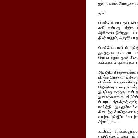
ஜனநாயகம், அரசுமுறை மட
தம்பி!
பென்பெல்லா பதவியிலிரு
கதி என்பது பற்றிக்
அளிக்கப்படுகிறது; பட்
திடீர்மாற்றம், அல்ஜீரியா 
பென்பெல்லாவிடம் அல்ஜ
துடித்தபடி உள்ளனர்
செயலாற்றும் துணிவினைய
கவிதைகள் புனைந்தனர் மற
அல்ஜீரிய விடுதலைக்காக 
பிரஞ்சு அரசினரால் சிறை
பிரஞ்சுச் சிறையினின்ற
நெடுந்தொலைவு சென்று 
இருப்பது எதற்கு? என் 
இமைகளைத் தடவிடும்போ
போராட்டத்துக்குத் தவி
மாய்த்திட இயலுமோ!! என்ற
கிடைத்த போதெல்லாம் தாக்
வாழ்க அல்ஜீரியா! வாழ்
அவ்வீரர்கள்.
காவியச் சிறப்புக்குரி
என்றெல்லாம் புகழாரம் 