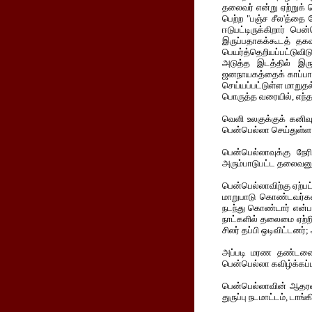
தலைவர் என்று ஏற்றுக்
பெற்ற "பஞ்ச சீல'த்தை 
ஈடுபட்டிருக்கிறார் பெ
இருப்பதாகக்கூடத் தகவல
பெயர்த்தெறியப்பட்டுவிட
அடுத்த இடத்தில் இரு
ஜனநாயகத்தைக் காப்பாற
செய்யப்பட்டுள்ள மாறுத
பொருத்த வரையில், எந்த
வெளி உலகுக்குக் கனிவு
பென்பெல்லா செய்துள்ள 
பென்பெல்லாவுக்கு நே
அரும்பாடுபட்ட தலைவனுக
பென்பெல்லாவிற்கு ஏற்ப
மாறுபாடு கொண்டவர்கள
நடந்து கொண்டார் என்பத
நாட்களில் தலைமை ஏற்றிர
சிலர் தப்பி ஒடிவிட்டனர்
அப்படி மரண தண்டனை வித
பென்பெல்லா கவிழ்க்கப்பட
பென்பெல்லாவின் ஆதரவ
துருப்பு நடமாட்டம், டாங