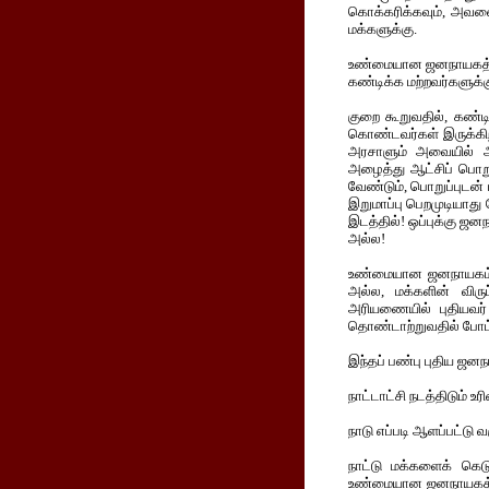
கொக்கரிக்கவும், அவனை
மக்களுக்கு.
உண்மையான ஜனநாயகத்தி
கண்டிக்க மற்றவர்களுக்க
குறை கூறுவதில், கண்டி
கொண்டவர்கள் இருக்கிறார்
அரசாளும் அவையில் அம
அழைத்து ஆட்சிப் பொற
வேண்டும், பொறுப்புடன்
இறுமாப்பு பெறமுடியாது
இடத்தில்! ஒப்புக்கு ஜ
அல்ல!
உண்மையான ஜனநாயகம் ந
அல்ல, மக்களின் விரு
அரியணையில் புதியவர் அ
தொண்டாற்றுவதில் போட்டி
இந்தப் பண்பு புதிய ஜனந
நாட்டாட்சி நடத்திடும்
நாடு எப்படி ஆளப்பட்டு
நாட்டு மக்களைக் கெட
உண்மையான ஜனநாயகத்துக