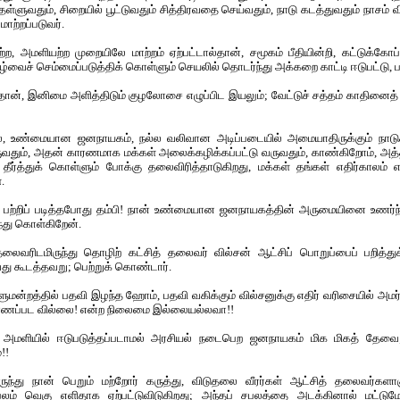
் தள்ளுவதும், சிறையில் பூட்டுவதும் சித்திரவதை செய்வதும், நாடு கடத்துவதும் நாசம் 
ாற்றப்படுவர்.
்ற, அமளியற்ற முறையிலே மாற்றம் ஏற்பட்டால்தான், சமூகம் பீதியின்றி, கட்டுக்கோப
வாழ்வைச் செம்மைப்படுத்திக் கொள்ளும் செயலில் தொடர்ந்து அக்கறை காட்டி ஈடுபட்டு, ப
ிலேதான், இனிமை அளித்திடும் குழலோசை எழுப்பிட இயலும்; வேட்டுச் சத்தம் காதினைத் 
மல்ல, உண்மையான ஜனநாயகம், நல்ல வலிவான அடிப்படையில் அமையாதிருக்கும் நாட
வருவதும், அதன் காரணமாக மக்கள் அலைக்கழிக்கப்பட்டு வருவதும், காண்கிறோம், 
 தீர்த்துக் கொள்ளும் போக்கு தலைவிரித்தாடுகிறது, மக்கள் தங்கள் எதிர்காலம் 
.
டது பற்றிப் படித்தபோது தம்பி! நான் உண்மையான ஜனநாயகத்தின் அருமையினை உண
்து கொள்கிறேன்.
தலைவரிடமிருந்து தொழிற் கட்சித் தலைவர் வில்சன் ஆட்சிப் பொறுப்பைப் பறித்து
து கூடத்தவறு; பெற்றுக் கொண்டார்.
ாளுமன்றத்தில் பதவி இழந்த ஹோம், பதவி வகிக்கும் வில்சனுக்கு எதிர் வரிசையில் அமர்ந
காணப்பட வில்லை! என்ற நிலைமை இல்லையல்லவா!!
 அமளியில் ஈடுபடுத்தப்படாமல் அரசியல் நடைபெற ஜனநாயகம் மிக மிகத் தேவை;
!!
லிருந்து நான் பெறும் மற்றோர் கருத்து, விடுதலை வீரர்கள் ஆட்சித் தலைவர்களாக
லம் வெகு எளிதாக ஏற்பட்டுவிடுகிறது; அந்தப் சபலத்தை அடக்கினால் மட்ட