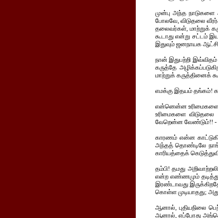
முன்பு அந்த நாடுகளை 
போலவே, விடுதலை வீரர்க
தலைவர்கள், மாற்றுக் க
கூடாது என்று சட்டம் இய
இதுவும் ஜனநாயக ஆட்சி
நான் இதுபற்றி இவ்விதம் 
கருத்தே அழிக்கப்படுகி
மாற்றுக் கருத்தினைக் 
எமக்கு இதயம் தங்கம்! க
என்னென்ன உரிமைகளை வல
உரிமைகளை விடுதலை பெ
வேறென்ன வேண்டும்!! - 
காரணம் என்ன காட்டுகின
அந்தத் தொண்டிலே நாங்க
காரியத்தைக் கெடுத்துவ
தம்பி! தமது அறிவாற்றல
என்ற எண்ணமும் தடித்த
இரண்டாவது இருக்கிறதே,
கொள்ள முடியாதது; அது
ஆனால், புதியநிலை பெற்
ஆனால், எப்போது அங்கெல