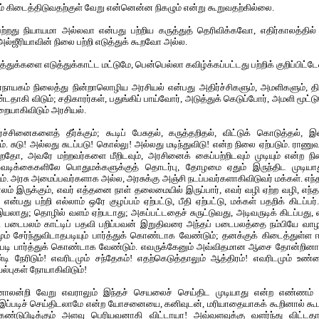
ரம் கிடைத்திடுவதற்குள் வேறு என்னென்ன நிகழும் என்று கூறுவதற்கில்லை.
்றது நியாயமா அல்லவா என்பது பற்றிய கருத்துத் தெரிவிக்கவோ, எதிர்காலத்தில் 
ஜீரியாவின் நிலை பற்றி எடுத்துக் கூறவோ அல்ல.
க்களை எடுத்துக்காட்ட மட்டுமே, பென்பெல்லா கவிழ்க்கப்பட்டது பற்றிக் குறிப்பிட்டே
கம் நிலைத்து நின்றாலொழிய அரசியல் என்பது அதிர்ச்சிகளும், அமளிகளும், திடுக்
்டதாகி விடும்; சதிகாரர்கள், பதுங்கிப் பாய்வோர், அடுத்துக் கெடுப்போர், அமளி மூட
ையாகிவிடும் அரசியல்.
ச்சினைகளைத் தீர்க்கும்; கூடிப் பேசுதல், கருத்தறிதல், விட்டுக் கொடுத்தல்,
். சுடு! அல்லது சுடப்படு! கொல்லு! அல்லது மடிந்துவிடு! என்ற நிலை ஏற்படும். ராண
தோ, அவரே மற்றவர்களை மீறிடவும், அரசினைக் கைப்பற்றிடவும் முடியும் என்ற நிலை
டவடிக்கைகளிலே பொதுமக்களுக்குத் தொடர்பு, தோழமை ஏதும் இருந்திட முடியா
ும். அரசு அமைப்பவர்களாக அல்ல, அரசுக்கு அஞ்சி நடப்பவர்களாகிவிடுவர் மக்கள். எந்த
் இருக்கும், எவர் எத்தனை நாள் தலைமையில் இருப்பார், எவர் வழி ஏற்ற வழி, எந்த
்பது பற்றி எல்லாம் ஒரே குழப்பம் ஏற்பட்டு, பீதி ஏற்பட்டு, மக்கள் பதறிக் கிடப்பர
லாது; தொழில் வளம் ஏற்படாது; அகப்பட்டதைச் சுருட்டுவது, அடிவருடிக் கிடப்பது,
். படைபலம் காட்டிப் பதவி பறிப்பவன் இறுதிவரை அந்தப் படைபலத்தை நம்பியே வ
் சேர்ந்துவிடாதபடியும் பார்த்துக் கொண்டாக வேண்டும்; தனக்குக் கிடைத்துள்ள ஈடு
தபடி பார்த்துக் கொண்டாக வேண்டும். எவருக்கேனும் அவ்விதமான ஆசை தோன்றினால
ி நேரிடும்! எவரிடமும் சந்தேகம்! எதற்கெடுத்தாலும் ஆத்திரம்! எவரிடமும் உண்ம
யல்புகள் நோயாகிவிடும்!
்னாலன்றி வேறு எவராலும் இந்தச் செயலைச் செய்திட முடியாது என்ற எண்ணம் இ
இப்படிச் செய்திடலாமே என்ற யோசனையை, கனிவுடன், மரியாதையாகக் கூறினால் கூடக்
ண்டுபிடிக்கும் அளவு பெரியவனாகி விட்டாயா! அவ்வளவுக்கு வளர்ந்து விட்