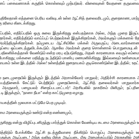
ப் பகைவனாகக் கருதிக் கொள்ளவும் முற்படுவர். விளைவுகள் வேதனை தருவனவாகி 
லேதான் எத்தனை பெரிய வலிவுடன் உள்ள ஆட்சித் தலைவரிடமும், குறைகாண, மாற்று
ு உரிமை கிடைக்கிறது.
ப்பதில், எதிர்ப்பதில் ஒரு சுவை இருக்கிறது என்பதற்காக அல்ல, அந்த முறை இருப்
கள், எதிர்த்திடும் வாய்ப்புப் பெற்றவர்கள் இருக்கிறார்கள், அவர்களும் மக்களால் தே
ர்ந்திருக்கிறார்கள். நம்முடைய ஆட்சியிலே மக்கள் அருவருப்பு அடைவார்களான
ுப்பை ஒப்படைத்துவிடக்கூடும். ஆகவே அவர்கள் குறை சொன்னால் பொறுமையுடன் 
 பதிலளிக்கத்தான் வேண்டும் என்ற மரபு ஏற்படுகிறது, அதன் காரணமாக எவரும் எம்மை
 போகிறது; மக்களை மதித்து நடந்திடும் மாண்பு மணமளிக்கிறது. இவ்வளவும் உண்மை
னநாயகம் உள்ள இடத்தில் அல்ல! உள்ளத்தில் ஜனநாயகம் குடிகொண்டுள்ள இடத்தில்; உதட்
டைமுறையில் இருக்கும் இடத்தில் அரசாள்வோர் மாறுவர்; அதிர்ச்சி காரணமா
ப்பத்தினைக் கேட்டுப் பெற்றிடும் முறையினால், ஆட்சித் தலைவர்கள் மாறுவார்
மருவார், பழையவர் சிறைப்படமாட்டார்! அரசியலில் நாகரிகம் மிளிரும்; நட்புரிமை
 இருக்கும், "நானா நீயா'' என்ற காட்டுமுறை எழாது.
ாயகத்தின் மூலமாக மட்டுமே பெற முடியும்.
 உரிமை அனைவருக்கும் உண்டு என்ற எண்ணமும்,
 வருகிறது என்று விழிப்புடனிருந்து பார்த்துக் கொள்ள வேண்டிய கடமை அனைவருக்கும்
ுத்திடும் போக்கிலே ஆட்சி நடத்துவோரை நீக்கிடும் பொறுப்பு அனைவருக்கும் 
்கு அடிப்படை! அந்த வலிவு மிக்க அடிப்படை மீது அமைக்கப்படும் அரசுகளில் அதிர