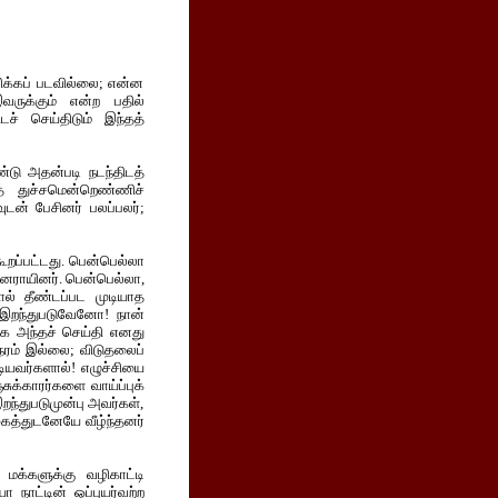
விக்கப் படவில்லை; என்ன
ருக்கும் என்ற பதில்
ிடச் செய்திடும் இந்தத்
்டு அதன்படி நடந்திடத்
் துச்சமென்றெண்ணிச்
ுடன் பேசினர் பலப்பலர்;
கூறப்பட்டது. பென்பெல்லா
யினராயினர். பென்பெல்லா,
ளால் தீண்டப்பட முடியாத
் இறந்துபடுவேனோ! நான்
றகே அந்தச் செய்தி எனது
ரம் இல்லை; விடுதலைப்
டியவர்களால்! எழுச்சியை
்சுக்காரர்களை வாய்ப்புக்
இறந்துபடுமுன்பு அவர்கள்,
ுகத்துடனேயே வீழ்ந்தனர்
, மக்களுக்கு வழிகாட்டி
 நாட்டின் ஒப்புயர்வற்ற