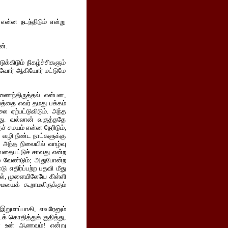
என்ன நடந்திடும் என்று
ன்.
கிடும் நிகழ்ச்சிகளும்
்டுவோர் ஆகியோர் மட்டுமே
 இணைந்திருத்தல் என்பன,
ுவத்தை எவர் தமது பக்கம்
 ஏற்பட்டுவிடும். அந்த
து. வல்லான் வகுத்ததே
ச் சமயம் என்ன நேரிடும்,
 வழி நீண்ட நாட்களுக்கு
். அந்த நிலையில் வாழ்வு
 வதைபட்டுச் சாவது என்ற
ாழ வேண்டும்; அதுபோன்ற
 எதிர்ப்பற்ற பதவி மீது
், முளையிலேயே கிள்ளி
ையைக் கூறாமலிருக்கும்
றுமாப்பாகி, எவரேனும்
 கொதித்துக் குதித்து,
டதா உன் ஆணவம்! என்று