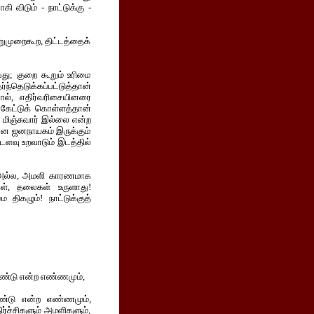
விடும் - நாட்டுக்கு -
முறைகூற, திட்டத்தைக்
பது; குறை கூறும் உரிமை
ர்ந்தெடுக்கப்பட்டுத்தான்
ால், எதிர்வரிசையினரை
கேட்டுக் கொள்ளத்தான்
 மிஞ்சுவார் இல்லை என்ற
யான ஜனநாயகம் இருக்கும்
டளவு உறவாடும் இடத்தில்
க அல்ல, அமளி காரணமாக
கள், தலைகள் உருளாது!
 திகழும்! நாட்டுக்குத்
 உண்டு என்ற எண்ணமும்,
உண்டு என்ற எண்ணமும்,
்ச்சிகளும் அமளிகளும்,