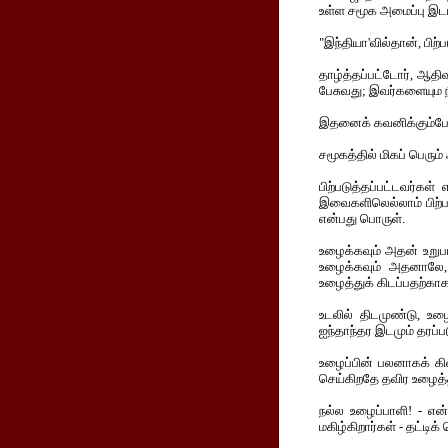
உள்ள சமூக அமைப்பு இடம
"இந்தியா'வில்தான், பிற்ப
தாழ்த்தப்பட்டோர், ஆதி
பேசுவது; இவர்களையும நீக
இதனைக் கவனிக்கும்போத
சமூகத்தில் மிகப் பெரும் 
பிற்படுத்தப்பட்டவர்கள
இவைகளிலெல்லாம் பிற்பட
என்பது பொருள்.
உழைக்கவும் அதன் உறுப
உழைக்கவும் அதனாலே, 
உழைத்துக் கிடப்பதற்காகவ
உடலில் திடமுண்டு, உழ
ஐந்தாந்தர இடமும் தரப்
உழைப்பின் பலனாகக் கிட
செய்கிறதே தவிர உழைத்த
நல்ல உழைப்பாளி! - என்
மகிழ்கிறார்கள் - தட்டிக