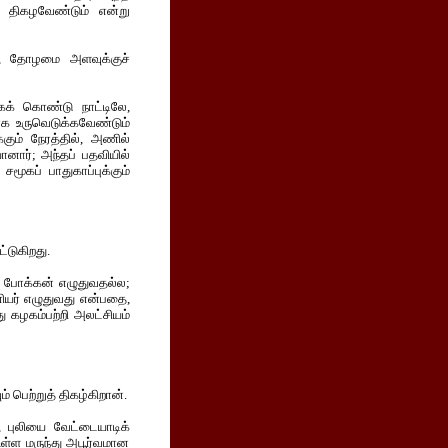
் திகழவேண்டும் என்று
், தோழமை அளவுக்குச்
கக் கொண்டு நாட்டிலே,
 ராக உருவெடுக்கவேண்டும்
கும் நேரத்தில், அணில்
ானார்; அந்தப் பதவியில்
மூகப் பாதுகாப்புக்கும்
்டுகிறது.
 போக்கன் எழுதுவதல்ல;
ியர் எழுதுவது என்பதை,
ு கழகம்பற்றி அலட்சியம்
 பெற்றுத் திகழ்கிறான்.
, புலியை வேட்டையாடிக்
 உள்ள மருந்து அபூர்வமான