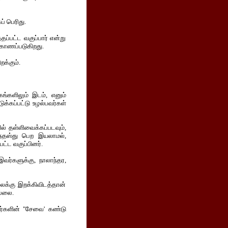
ப் பெரிது.
தப்பட்ட வகுப்பார் என்று
் காணப்படுகிறது.
க்கும்.
கங்களிலும் இடம், எனும்
க்கப்பட்டு உழல்பவர்கள்
் தள்ளிவைக்கப்படவும்,
ந்தஸ்து பெற இயலாமல்,
ட்ட வகுப்பினர்.
வர்களுக்கு, நாலாந்தர,
லைக்கு இறக்கிவிடத்தான்
ல்லை.
ியர்களின் "சேவை' கண்டு