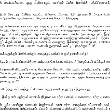
றி வைப்பதற்கான, முழு அதிகாரமும் வசதியும் பெற்ற நிலையில், மந்திரிகளாகத
ிடம் தொடர்பு அதிகம் ஏற்பட்ட தில்லை; ஆனால் S.S. இராமசாமி அவர்களிடம
ான் ஆசைகொள்ளும் தன்மையில், எனக்குத் தொடர்பு இருந்தது.
்த வலிவையும் வாய்ப்பையும், வகுப்பு மூலம் கிடைத்த ஆதரவையும் அடிப்படையா
ியாற்றி, பிற்பட்ட வகுப்பினரின் நம்பிக்கைக்கும் பிரியத்துக்கும் உரிய பெருந்தலைவ
ஆவலும் கொண்டிருந்தேன்; ஆனால் ஆசையுடன் காய் கனியட்டும் என்று நாம் இருக்
துபோல, பிற்பட்ட வகுப்பினரின் பெருந்தலைவராக வளர்ந்திருக்கவேண்டியவர், மந்திரிய
குப்புக்குக் கட்டுபடவேண்டிய அவசியம் அவருக்கு இல்லாமற் போனதுடன், வன்னிய ச
ப்பாளிக் கட்சியை, அவரே, கூசாமல் குமுறாமல், வெட்டிப் புதைத்துவிட்டார்!
்ட மக்களுக்குப் பிணிபோக்கும் மாமருந்து, காங்கிரஸ் ஒன்றுதான் என்று!
்து, நோயைத் தீர்க்கவில்லை, என்பதை நொந்த உள்ளத்துடன் "உழைப்பாளி' எடுத்துக் காட
்சர்களாகி விட்டனரே என்று பொறாமை கொண்ட, பிற வகுப்பு ஏட்டிலே, யாரோ வழிப்
 கோலம் பூண்டது கண்டு குதூகலம் கொண்ட வன்னிய சமூகத்தின் ஏட்டில், ஒரு வன்ன
ினருக்கும், இவர்கள் இப்படித்தான் இல்லாததும் பொல்லாததும் பேசுவர் என்று நமத
க் கூறு, தம்பி!
 கிடந்தது, என் மருந்து உட்கொண்ட பிறகு, வாலிப முறுக்கு வந்துவிட்டது.
், இன்று என் மருந்தின் பலனால், இரும்பையொத்த வலிவும், பொன்னையொத்த பொலிவும்
ல் மூச்சு வாங்கும் நிலையில் இருந்தவன், நான் தந்த மாமருந்தை உட்கொண்டதால்
 விளங்குகிறான், என்றெல்லாம், விவரம், விளக்கம் அளித்துவிட்டு, மருத்துவர் தம்மிடம்