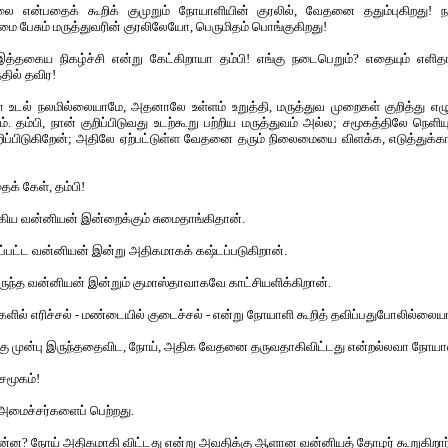
லை என்பதைக் கூறிக் குமுறும் நோயாளியின் குரலில், வேதனை ததும்புகிறது! ந
 பேசும் மருத்துவரின் குரலிலேயோ, பெருமிதம் பொங்குகிறது!
த்தகைய நிகழ்ச்சி என்று கேட்கிறாயா தம்பி! எங்கு நடைபெறும்? எதையும் எளிதாக
ில் தவிர!
உடல் நலமில்லையாமே, அதனாலே உள்ளம் உறுத்தி, மருத்துவ முறைகள் குறித்து எ
். தம்பி, நான் குறிப்பிடுவது உடற்கூறு பற்றிய மருத்துவம் அல்ல; சமூகத்திலே நெளிய
 குறிப்பிடுகிறேன்; அதிலே ஏற்பட்டுள்ள வேதனை தரும் நிலைமையை விளக்க, எடுத்துக்க
் கேள், தம்பி!
கிய வன்னியன் இன்றைக்கும் சுமைதாங்கிதான்.
்பட்ட வன்னியன் இன்று அதிகமாகக் கஷ்டப்படுகிறான்.
ுந்த வன்னியன் இன்றும் குமாஸ்தாவாகவே காட்சியளிக்கிறான்.
ளில் எரிச்சல் - மண்டையில் குடைச்சல் - என்று நோயாளி கூறித் தவிப்பதுபோலில்லையா,
்கு முன்பு இருந்ததைவிட, நோய், அதிக வேதனை தருவதாகிவிட்டது என்றல்லவா நோயாள
சமூகம்!
அமைச்சர்களைப் பெற்றது.
் என்ன? நோய் அதிகமாகி விட்டது என்று அவதிக்கு ஆளான வன்னியத் தோழர் கூறுகிறார்