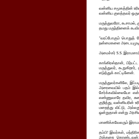
வன்னிய சமூகத்தின் உரி
வன்னிய குலத்தவர் ஒருவர
மருத்துவரோ, கூசாமல், 
தமது மருந்தினைக் கூவிக்
"வரப்போகும் பொதுத் 
நன்மைகளை அடையமுடியும்
அமைச்சர் S.S. இராமசாமி
காங்கிரஸ்தான், பிற்பட
மருத்துவர், கூறுகிறார்,
எடுத்துக் காட்டினேன்.
மருத்துவர்களிலே, இப்ப
அரைவையில் பதம் இல்ல
சேர்க்கவில்லையோ என்
எண்ணுவாரே தவிர, சும
குறித்து, வன்னியரின் 
மறைத்து விட்டு, அல்லது
ஒன்றுதான் என்று அரசியல
மாணிக்கவேலரும் இராமசா
தம்பி! இவர்கள், மந்தி
அக்கறை கொண்டவன்;