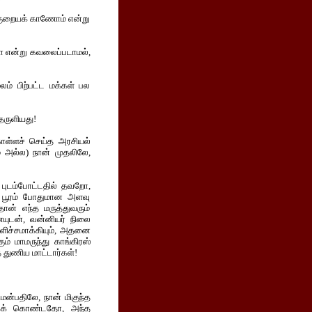
 குறையக் காணோம் என்று
ளோ என்று கவலைப்படாமல்,
லம் பிற்பட்ட மக்கள் பல
்தருளியது!
கொள்ளச் செய்த அரசியல்
் அல்ல) நான் முதலிலே,
புடம்போட்டதில் தவறோ,
 பூரம் போதுமான அளவு
ான் எந்த மருத்துவரும்
யுடன், வன்னியர் நிலை
ெளிச்சமாக்கியும், அதனை
ும் மாமருந்து காங்கிரஸ்
் துணிய மாட்டார்கள்!
ென்பதிலே, நான் மிகுந்த
க் கொண்டதோ, அந்த