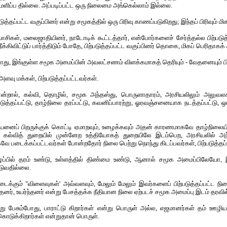
ளிப்ப தில்லை. அப்படிப்பட்ட ஒரு நிலைமை அங்கெல்லாம் இல்லை.
டுத்தப்பட்ட வகுப்பினர் என்று சமூகத்தில் ஒரு பிரிவு காணப்படுகிறது; இந்தப் பிரிவும் மிக
வாசிகள், மலைஜாதியினர், நாடோடிக் கூட்டத்தார், என்போர்களைச் சேர்த்தல்ல பிற்படுத்
்கிவிட்டுப் பார்த்திடும் போதே, பிற்படுத்தப்பட்ட வகுப்பினர் தொகை, மிகப் பெரிதாகக
ு, இங்குள்ள சமூக அமைப்பின் அவலட்சணம் விளக்கமாகத் தெரியும் - வேதனையும் பிற
அளவு மக்கள், பிற்படுத்தப்பட்டவர்கள்.
் என்றால், கல்வி, தொழில், சமூக அந்தஸ்து, பொருளாதாரம், அரசியலிலும் அலுவல
ுத்தப்பட்டு, தாழ்நிலை தரப்பட்டு, கவனிப்பாரற்று, ஓரவஞ்சனையாக நடத்தப்பட்டு, ஒடு
யனைப் பிறருக்குக் கொட்டி ஏமாறவும், உழைக்கவும் அதன் காரணமாகவே தாழ்நிலையில
கல்வித் துறையில் முன்னேற உத்தியோகத் துறையிலே இடம்பெற, அரசியலில் அ
ே படைக்கப்பட்டவர்கள் போன்றதோர் நிலை பெற்று நொந்து கிடப்பவர்கள், பிற்படுத்தப்ப
ைப்பில் தரம் உண்டு, உள்ளத்தில் திண்மை உண்டு, ஆனால் சமூக அமைப்பிலேயோ, இ
படுவதில்லை.
ைக்கும் "விளைவுகள்' அவ்வளவும், மேலும் மேலும் இவர்களைப் பிற்படுத்தப்பட்ட நி
னர், உயர்ந்தனர் என்று பேசத்தக்க நீதியான நிலை ஏற்படச் சமூக அமைப்பு இடம் தரவி
று பேசும்போது, பாராட்டு கிறார்கள் என்று பொருள் அல்ல, எஜமானர்கள் தம் ஊழ
் கொடுக்கிறார்கள் என்றுதான் பொருள்.