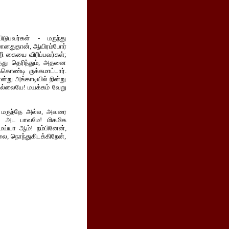
டுபவர்கள் - மருந்து
மானதுதான், ஆயிரம்போர்
 கையை விரிப்பவர்கள்;
ாதது தெரிந்தும், அதனை
ொண்டி ருக்கமாட்டார்.
று அங்காடியில் நின்று
ில்லையே! மயக்கம் வேறு
தது மருந்தே அல்ல, அவரை
ர்; அட பாவமே! மிகமிக
மய்யா ஆம்! நம்பினேன்,
, நொந்துகிடக்கிறேன்,