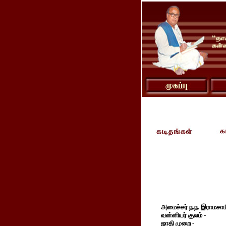
அமைச்சர் ந.ந. இராமசாமி
வன்னியர் குலம் -
ஜாதி முறை -