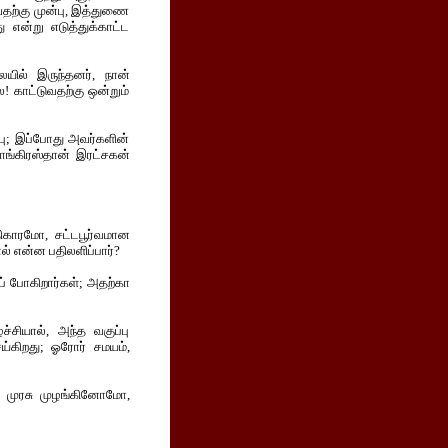
வதற்கு முன்பு, இத்துணை
 என்று எடுத்துக்காட்ட
யில் இருந்தனர், நான்
! காட்டுவதற்கு ஒன்றும்
்பு; இப்போது அவர்களின்
காங்கிரஸ்தான் இரட்சகன்
ிகாரமோ, சட்டபூர்வமான
ல் என்ன பதிலளிப்பார்?
ப் போகிறார்கள்; அதற்கா
சியால், அந்த வகுப்பு
கிறது; ஓரோர் சமயம்,
, முரசு முழங்கினோமோ,