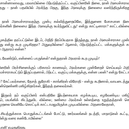
 சொன்னாலாவது, பரவாயில்லை பிற்படுத்தப்பட்ட வகுப்பினரின் நிலை, நான் அமைச்சரா
ு - நான் பதவியில் அமர்ந்த பிறகு, இந்த அளவுக்கு நிலைமை வளர்ந்திருக்கிறது
்கள் நான் அமைச்சராவதற்கு முன்பு கல்வித்துறையிலே, இத்துணை மோசமான நிலை
களின் நிலைமை இந்த அளவுக்கு உயர்ந்துவிட்டது! என்று காட்டினாரா? காட்டவில்லை
சமூகத்தில தரப்பட்டுள்ள இடம், அநீதி நிரம்பியதாக இருந்தது, நான் அமைச்சராகா முன
றது என்று கூற முடிகிறதா? அதுவுமில்லை! ஆனால், பிற்படுத்தப்பட்ட மக்களுக்குக் 
ும் ஆதாரம் என்ன?
ேண்டும், என்னைப் பாருங்கள்! என்றுதான் அவரால் கூற முடியும்!
்பினரின் பிரச்சினைக்குப் பரிகாரம் காணவும், அவர்களை முன்னேறச் செய்யவும் அத
ச்சராகமட்டும் இருப்பதனால், பிற்பட்ட வகுப்பு மக்களுக்கு, என்ன பலன்? என்று கேட்டா
? கேட்பவர்களை, தேசத் துரோகி - காங்கிரஸ் விரோதி - என்று கூறினால், வாயடைத்து
என்றெண்ணி மகிழ்கிறார்கள், இந்தத் தலைவர்கள்.
இருவர் நம் வகுப்பினர் என்பதிலே இயற்கையாக எழக்கூடிய, எழவேண்டிய மகிழ்ச்
 மயங்கிக் கிடந்துவிட வில்லை; உண்மை அவர்கள் உள்ளத்தை உறுத்தத்தான் செய்
முறலை வெளியே கொட்டிக் காட்டாமலுமிருக்க முடியவில்லை. அதனாலேதான்,
சியத்துக்காக பொதுக்கூட்டங்கள் போட்டு, ஊர்வலங்கள் நடத்தி, மாநாடுகள் கூட்டி
இன்று வரை கண்டோமில்லை''
பாளி' எழுதுகிறது.