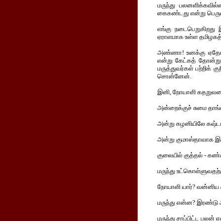
மருந்து பலனளிக்கவில்
கைகண்டது என்று பெருமை
எங்கு நடைபெறுகிறது இ
ஏராளமாக உள்ள தமிழகத்த
அண்ணா! உனக்கு ஏதோ 
என்று கேட்கத் தோன்றும
மருத்துவர்கள் பற்றிக்
சொன்னேன்.
இனி, நோயாளி கதறுவதைக
அன்றைக்குச் சுமை தாங்
அன்று கழனியிலே கஷ்டப
அன்று குமாஸ்தாவாக இர
குலையில் குத்தல் - கண்க
மருந்து உட்கொள்ளுவதற
நோயாளி யார்? வன்னிய 
மருந்து என்ன? இரண்டு 
மருந்து சாப்பிட்ட பலன