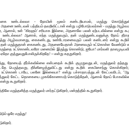
வகை உண்டல்லவா - நோயின் மூலம் கண்டறியாமல், மருந்து கொடுத்துவி
அதனை உண்டவன் பத்தியம் தவறிவிட்டான் என்று பழிபோடுபவர்கள் - மருந்து அபூர்வ
, ஆனால், உன் "கிரஹம்' சரியாக இல்லை, அதனாலே பலன் ஏற்படவில்லை என்று கூறி
 உண்டல்லவா! ஆனால், எந்த மருத்துவரும், தன் மருந்துண்டவனுக்கு நோய் தீர
ருந்து அபூர்வமானது, கைகண்டது, உண்டோரனைவரும் பலன் கண்டனர் என்று கூறிக்க
் தன் மருந்துதான் கைகண்டது, அதனையேதான் அனைவரும் உட்கொள்ள வேண்டும் என்
மருந்தை உட்கொண்டவரோ மனையில் இருந்து கொண்டு, ஐயோ! மார்வலி தாளமுடியவ
ஏதோ குத்துவதுபோலிருக்கிறதே! -- என்று கதறுகிறார்.
ந்து, நோயைத் தீர்க்கவில்லை என்பதைக் கூறிக் குமுறுவதுடன், மருத்துவர் தந்
டதே பெருந்தவறு, தீங்கிழைத்துவிட்டது என்று கூறிக் கைபிசைந்து கொள்கிறா
்து உட்கொண் டாயே, பலனே இல்லையா? என்று பச்சாதாபத்துடன் கேட்பவரிடம், "ஆ
ுத்துவர் கேட்ட தொகையை முகங்கோணாமற் கொடுத்தேன், ஆனால் நோய் போகவில்லை
என்று கூறுகிறார்.
திலே மருந்தளித்த மருத்துவர் மார்தட்டுகிறார், மன்றத்தில் கூறுகிறார்.
டும் ஒரே மருந்து!
ுகிறார்.