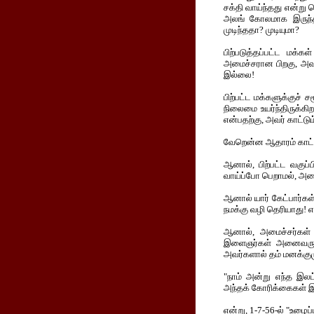
சக்தி வாய்ந்தது என்று
அலங் கோலமாக இருந்தத
முடிந்ததா? முடியுமா?
பிற்படுத்தப்பட்ட மக
அமைச்சரான பிறகு, அவர்
இல்லை!
பிற்பட்ட மக்களுக்குச் 
நிலைமை உயர்ந்திருக்கி
என்பதற்கு, அவர் காட்ட
வேறென்ன ஆதாரம் காட்டவ
ஆனால், பிற்பட்ட வகுப
வாய்ப்போ பெறாமல், அமை
ஆனால் யார் கேட்பார்கள்
நமக்கு வழி தெரியாது! 
ஆனால், அமைச்சர்கள் 
இளைஞர்கள் அனைவரும்,
அவர்களால் தம் மனக்கு
"நாம் அன்று எந்த இலட்
அந்தக் கோரிக்கைகள் 
என்று, 1-7-56-ல் "உழைப்