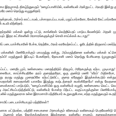
மை இதழாகத் திகழ்ந்துவரும் "உழைப்பாளி'யில், வன்னியன் அன்றுபட்ட அவதி இன்று
ே மனம் நொந்து எழுதுகிறார்.
குன்றாமல், அச்சம் காட்டாமல், பச்சாதாபப்படாமல், மறுப்பார்களோ, கேள்வி கேட்பார்க
 கூவி விற்கிறார்.
தேர்தலில் மக்கள் ஒன்று பட்டு, காங்கிரஸ் வெற்றிபெறப் பாடுபடவேண்டும். அதன் மூ
. இதர கட்சிகளின் பிரசாரங்களுக்குச் செவி சாய்க்கக் கூடாது!''
ப் படையாச்சியாரின் பேச்சு, தெற்கே, அவர் வரவேற்கப்பட்ட ஓரிடத்தில் திருவாய் மலர்ந
்ட மக்களின் பிணிபோக்கும் மாமருந்து என்று, அம்மருந்தினை வன்னிய மக்கள் உட்
 தம்பி! மருத்துவர் இப்படிப் பேசுகிறார், நோயாளி மனம் நொந்து
பேசியதை (முழுவதும
டிப்பட்ட மனதிடமும், உண்மையை மறைத்திடும் திறமும், அநேகருக்கு ஏற்பட முடியாது! 
ையோ, காய்ச்சியதிலே தரம் குறைந்ததோ, ஒரு குண்டு மணி "வீரம்' அதிகமோ,
று தமது மருந்து முறையிலே ஏற்பட்டுவிட்ட குறை ஏதேனும் இருக்கக்கூடும் என்றுத
ைதாங்கி சுமைதாங்கி யாகவே இருந்து கஷ்டத்தைச் சுமக்கிறோமே! என்று வேதனை
உரிமைக்காகப் பாடுபடும், "உழைப்பாளி'யில் ஒரு வன்னியர் எழுதி, உண்மையை வெட்ட வ
 அலட்சியப்படுத்திவிட்டு, வன்னியர் போன்ற பிற்பட்ட வகுப்பாருக்குள்ள பிணிபோக்க
ில் மருத்துவராக உள்ள இராமசாமி மந்திரியார் கூறுவதுபோல, எந்த மருத்துவரும் கூறத
மிப் படையாச்சியாரும் மந்திரிகள்!!
ரிகளாக மட்டுமல்ல, மந்திரி சபைகளை அமைக்கும் உரிமையும் வலிமையும் பெறவேண்டு ம
 ஆனால் எந்த நோக்கத்துக்காக இவர்களை, வன்னிய சமூகம், தலைவர்களாக