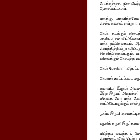
நோக்கத்தை நிறைவேற்
ஆசைப்பட்டவன்.
எனக்கு, மாணிக்கவேலர
செல்லக்கூடும் என்று ந
அவர், தமக்குக் கிடைத
பதவிப்பாசம் விட்டுப்பண
என்ற நம்பிக்கையும், 
கொத்தித்தின்று விடுவ
சிக்கிக்கொண்டதும், வ
உரிமைக்கும் அமைத்த உழை
அவர் பேசுகிறார், பிற்பட
அவரால் ஊட்டப்பட்ட மருந
வன்னியர் இருவர் அமைச
இந்த இருவர் அமைச்சர்
ஏனோதானோ என்ற போக்க
காட்டுவோருக்கும் எடுத்து
முன்பு இருமி ஈளைகட்டிக்
உருகிக் கருகி இருந்தவன
எடுத்தடி வைத்தால் மே
கொல்லும் வீரம் பெற்று