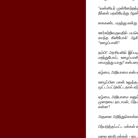
"வன்னியர் முன்னேற்றத்தி
நீங்கள் பதவியேற்று ஆண்
கைகண்ட மருந்து என்று வ
ஊர்சுற்றிவருவதில் பயன
காத்த கிளிபோல்' ஆகிவ
"உழைப்பாளி'!
தம்பி! அரசியலில் இப்ப
மறந்துபோய், உழைப்பாள
மாமருந்து யாது? என்பத
ஏழ்மை, அறியாமை என்பவை
உழைப்பின பலன் உலுத்தருக
மூட்டப்பட்டுவிட்டதால் ஏ
ஏழ்மை, அறியாமை எனும்
முறையை நாடாமல், பிற்பட
என்ன?
அதனை அறிந்துகொள்ள, த
பிற்படுத்தப்பட்ட மக்கள
மலை ஜாதி மக்கள் - நாடற