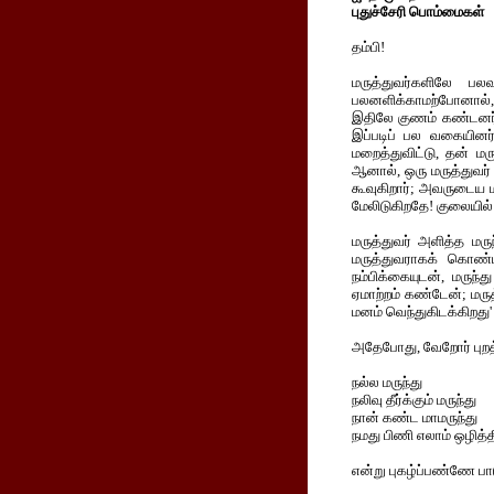
புதுச்சேரி பொம்மைகள்
தம்பி!
மருத்துவர்களிலே பல
பலனளிக்காமற்போனால், 
இதிலே குணம் கண்டனர்
இப்படிப் பல வகையினர்
மறைத்துவிட்டு, தன் ம
ஆனால், ஒரு மருத்துவர
கூவுகிறார்; அவருடைய 
மேலிடுகிறதே! குலையில் 
மருத்துவர் அளித்த மரு
மருத்துவராகக் கொண்
நம்பிக்கையுடன், மருந
ஏமாற்றம் கண்டேன்; மர
மனம் வெந்துகிடக்கிறது' 
அதேபோது, வேறோர் புறத்
நல்ல மருந்து
நலிவு தீர்க்கும் மருந்து
நான் கண்ட மாமருந்து
நமது பிணி எலாம் ஒழித்தி
என்று புகழ்ப்பண்ணே பாட