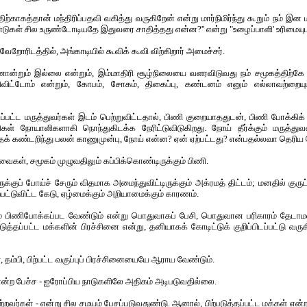
ற்காகத்தான் மந்திரிப்பதவி வகித்து வருகிறேன் என்று மார்நிமிர்ந்து கூறும் நம் இன 
டுகள் சில உருண்டோடியதே இதுவரை சாதித்தது என்ன?'' என்று "உழைப்பாளி' உரிமையுடன
ேறோரிடத்தில், அங்காடியில் கூவிக் கூவி விற்கிறார் அமைச்சர்.
ொன்றும் இல்லை என்றும், இம்மாதிரி சூழ்நிலையை வளரவிடுவது நம் சமூகத்திற்கே
ிட்டோம் என்றும், கோபம், சோகம், திகைப்பு, கண்டனம் எனும் எல்லாவற்றையும்
டிப்பட்ட மருத்துவர்கள் இடம் பெற்றுவிட்டதால், பிணி குறையாததுடன், பிணி போக்கிக
ிகள் நோயாளிகளாகி நொந்துகிடக்க நேரிட்டுவிடுகிறது. நோய் தீர்க்கும் மருத்துவ
ைக் கண்டறிந்து பலன் காணுமுன்பு, நோய் என்ன? ஏன் ஏற்பட்டது? என்பதல்லவா தெரிய 
கள், சமூகம் முழுவதிலும் கப்பிக்கொண்டிருக்கும் பிணி.
்குப் போய்ச் சேரும் விதமாக அமைந்துவிட்டிருக்கும் அக்ரமத் திட்டம்; மனதில் குருட்
ற்பட்டுவிட்ட கேடு, ஏழ்மைக்கும் அறியாமைக்கும் காரணம்.
 பிணிபோக்கப்பட வேண்டும் என்று பொதுவாகப் பேசி, பொதுவான பரிகாரம் தேடாம
ுத்தப்பட்ட மக்களின் பிரச்சினை என்று, தனியாகக் கோடிட்டுக் குறிப்பிடப்பட்டு வர
ம்பி, பிற்பட்ட வகுப்புப் பிரச்சினையையே ஆராய வேண்டும்.
் என்ற பேச்ச - ஐரோப்பிய நாடுகளிலே அதிகம் அடிபடுவதில்லை.
்றவர்கள் - என்று சில சமயம் பேசப்படுவதுண்டு. ஆனால், பிற்படுத்தப்பட்ட மக்கள் என்ற