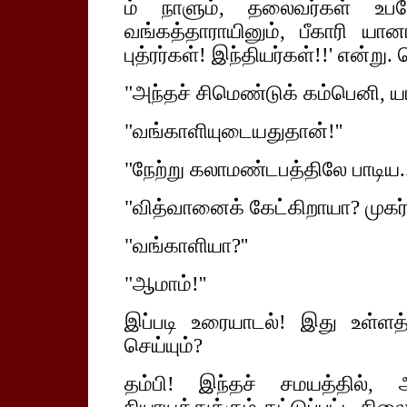
ம் நாளும், தலைவர்கள் உபதே
வங்கத்தாராயினும், பீகாரி யான
புத்ரர்கள்! இந்தியர்கள்!!' என்று
"அந்தச் சிமெண்டுக் கம்பெனி, ய
"வங்காளியுடையதுதான்!''
"நேற்று கலாமண்டபத்திலே பாடிய...
"வித்வானைக் கேட்கிறாயா? முகர்ஜ
"வங்காளியா?''
"ஆமாம்!''
இப்படி உரையாடல்! இது உள்
செய்யும்?
தம்பி! இந்தச் சமயத்தில், அ