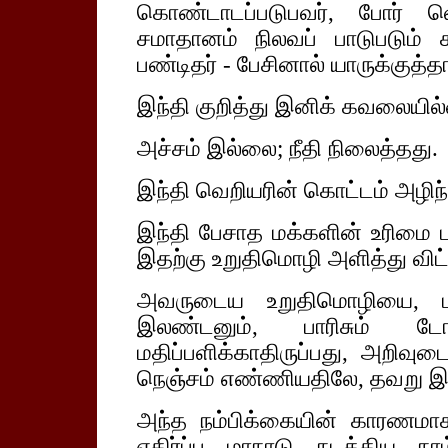
கொண்டாடப்படுபவர், போர்
சமாதானம் நிலவப் பாடுபடும் சா
பண்டிதர் - பேசினால் யாருக்குத்த
இந்தி குறித்து இனிக் கவலையில
அச்சம் இல்லை; நீதி நிலைத்தது.
இந்தி வெறியரின் கொட்டம் அழிந்
இந்தி பேசாத மக்களின் உரிமை பா
இதற்கு உறுதிமொழி அளித்து விட்
அவருடைய உறுதிமொழியை, மாஸ
இலண்டனும், பாரிசும் டோக
மதிப்பளிக்காதிருப்பது, அறிவு
நெஞ்சம் எண்ணியதிலே, தவறு இல
அந்த நம்பிக்கையின் காரணமா
எதிர்ப்பு மாநாடு நடத்திய நா