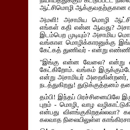
நியாயத்துக்கும் கட்டுப்பட்ட நி
ஆட்சிமொழி ஆக்குவதற்குகான சட
அமளி! அசாமிய மொழி ஆட்சி
எங்கள் கதி என்ன ஆவது? அசாம
இடம்பெற முடியும்? அசாமிய மொழி
வங்காள மொழிக்காரனுக்கு இங
கேட்கத் துணிவர் - என்று எண்ணி
"இங்கு என்ன வேலை? என்று எ
கேட்கிறோம். வங்கம் இருக்கும்
என்று அசாமியர் அறைகின்றனர், ஆ
நடத்துகிறது! துடுக்குத்தனம் தல
தம்பி! இந்தப் பிரச்சினையிலே இ
புறம் - மொழி, வாழ வழிகாட்டுக
என்பது விளங்குகிறதல்லவா? கவ
கலவாத நிலையிலுள்ள காங்கிரசார