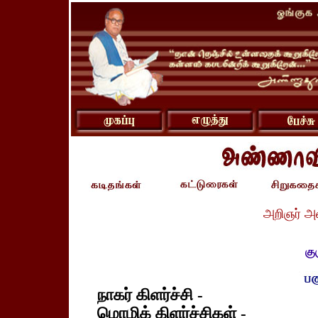
அறிஞர் அ
கு
நாகர் கிளர்ச்சி -
மொழிக் கிளர்ச்சிகள் -