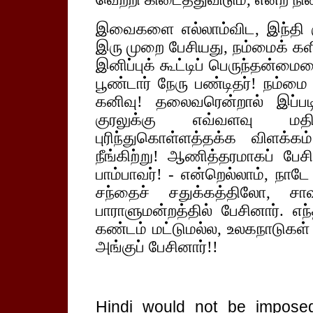
இவைகளை எல்லாம்விட, இந்தி குற
இரு முறை பேசியது, நம்மைக் களி
இனிப்புக் கூட்டிப் பெருந்தன்மை
பூண்டார் நேரு பண்டிதர்! நம்ம
கனிவு! தலைவரென்றால் இப்பட
குரலுக்கு எவ்வளவு மதிப
புரிந்துகொள்ளத்தக்க விளக்
நீங்கிற்று! ஆணித்தரமாகப் பேசி
பாம்பாவர்! - என்றெல்லாம், நாடே 
சந்தைச் சதுக்கத்திலோ, ச
பாராளுமன்றத்தில் பேசினார். எ
கண்டம் மட்டுமல்ல, உலகநாடுகள் 
அங்குப் பேசினார்!!
Hindi would not be imposed