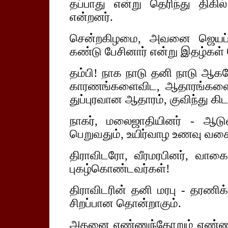
தப்பாது என்று தெரிந்து திகி
என்றனர்.
சென்றகிழமை, அவனை ஜெயப்ப
கண்டு பேசினார் என்று இதழ்கள்
தம்பி! நாக நாடு தனி நாடு ஆகவே
காரணங்களைவிட, ஆதாரங்களை 
துப்புரவான ஆதாரம், குவிந்து கிடக
நாகர், மலைஜாதியினர் - ஆடுவ
பெறுவதும், உயிர்வாழ உணவு வ
திராவிடரோ, வீரமரபினர், வாகைச
புகழ்கொண்டவர்கள்!
திராவிடரின் தனி மரபு - தரணி
சிறப்பான தொன்றாகும்.
அதனை எண்ணுந்தோறும் எண்ணுந்த