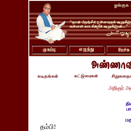
அறிஞர் அ
தி
பா
தம்பி!