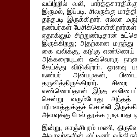
வயிற்றில் வலி, பார்த்தசாரதிக
இருமல், இப்படி. சிலருக்கு மாத்த
தந்தபடி இருக்கிறார். எல்லா ம
நண்பர்கள் பேசிக்கொள்கிறார்கள்.
ஏதாகிலும் சிற்றுண்டிதான் உ
இருக்கிறது; அதற்கான மருந்த
கை வலிக்கு, கடுகு எண்ணெய் த
அக்கறையுடன் ஒவ்வொரு நாளும
தேய்த்து விடுகிறார். ஓரளவு 
நண்பர் அன்பழகன், பிண்ட
தருவித்திருக்கிறார். சி
எண்ணெய்தான் இந்த வலியைப் 
சென்று வரும்போது அந்தத்
பரிமளத்துக்குச் சொல்லி இருக்க
அளவுக்கு மேல் தூக்க முடியாதபட
இன்று, காஞ்சிபுரம் மணி, திரு
அவரவர்களின் வீட்டினர் வந்திர