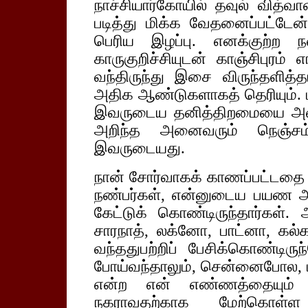
நாச்சியார்கோயில் தவுல் வித்வா
படித்து மிக்க வேதனைப்பட்டேன
பெரிய இழப்பு. எனக்குற்ற ந
காருகுறிச்சியுடன் காஞ்சிபுரம்
வந்திருந்து இசை விருந்தளித்
அதிக ஆண்டுகளாகத் தெரியும். மி
இவருடைய தனித்திறமையை அன
அறிந்த அனைவரும் நெஞ்சம
இவருடையது.
நான் சோர்வாகக் காணப்பட்ட
நண்பர்கள், என்னுடைய பயண அன
கேட்டுக் கொண்டிருந்தார்கள். அ
சாரநாத், லக்னோ, பாட்னா, கல
வந்ததுபற்றிப் பேசிக்கொண்டிர
போய்வந்தாலும், சென்னைபோல, ம
என்ற என் எண்ணத்தையும் 
நகராவதற்காக மேற்கொள்ள 