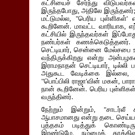
கட்சியைச் சேர்ந்து விடுபவர
இருந்தபோது, அதிலே இருந்தனர்; 
மட்டுமல்ல, "பெரிய புள்ளிகள்
கூறினேன். மாவட்ட வாரியாக, எந்
கட்சியில் இருந்தவர்கள் இப்போது
நண்பர்கள் கணக்கெடுத்தனர். 
செட்டியார், சென்னை மேல்சபை உற
வந்திருக்கிறது என்று அன்பழகன
இராமநாதன் செட்டியார், டில்லி ப
அதுகூட வேடிக்கை இல்லை, ஜ
"பொப்பிலி ராஜா'வின் மகன், பாரா
நான் கூறினேன். பெரிய புள்ளிகள
வருந்தினர்.
நேற்றும் இன்றும், "சாடர்லீ 
ஆபாசமானது என்று தடை செய்யப்
புத்தகம் படித்துக் கொண்டிர
இரண்டுமே, நம்மைத் தூக்கிவார