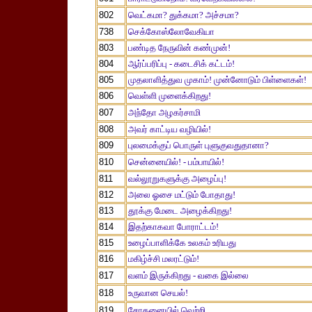
802
வெட்கமா? துக்கமா? அச்சமா?
738
செக்கோஸ்லோவேகியா
803
பண்டித நேருவின் கண்முன்!
804
ஆர்ப்பரிப்பு - கடைசிக் கட்டம்!
805
முதலாளித்துவ முகாம்! முன்னோடும் பிள்ளைகள்!
806
வெள்ளி முளைக்கிறது!
807
அந்தோ அழகர்சாமி
808
அவர் காட்டிய வழியில்!
809
புலமைக்குப் பொருள் புளுகுவதுதானா?
810
சென்னையில்! - பம்பாயில்!
811
வல்லூறுகளுக்கு அழைப்பு!
812
அலை ஓசை மட்டும் போதாது!
813
தூக்கு மேடை அழைக்கிறது!
814
இதற்காகவா போராட்டம்!
815
உழைப்பாளிக்கே உலகம் உரியது
816
மகிழ்ச்சி மலரட்டும்!
817
வளம் இருக்கிறது - வகை இல்லை
818
உருவான செயல்!
819
சோதனையில் வெற்றி