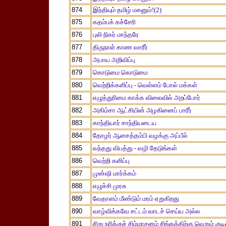
874
இந்தியும் தமிழ் மகனும்!(2)
875
கதம்பக் கச்சேரி
876
புலி நிகர் மாந்தரே
877
திருநாள் காண வாரீர்
878
அபாய அறிவிப்பு
879
கொடுமை கொடுமை
880
வெற்றிக்களிப்பு - வெள்ளம் போல் மக்கள்
881
எழுத்துரிமை காக்க விலைவில் அறப்போர்
882
அகிம்சா ஆட்சியின் அழகினைப் பாரீர்
883
காந்தியார் சாந்தியடைய
884
தோழர் ஆசைத்தம்பி வழக்கு அப்பீல்
885
வந்தது விபத்து - வழி தேடுங்கள்
886
வெற்றி களிப்பு
887
முன்ஷி மார்க்கம்
888
எழுச்சி முரசு
889
வேதாளம் மீண்டும் மரம் ஏறுகிறது
890
வாழ்விக்கவே சட்டம் வாடச் செய்ய அல்ல
891
சிறு நரிக்குச் சிம்மாசனம் சிங்கத்திற்கு வெறும் கு