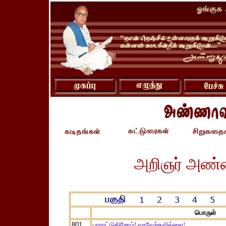
அறிஞர் அண்
பொருள்
801
பாராட்டுகிறோம்! வரவேற்கவில்லை!