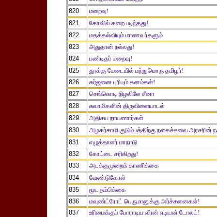
820
மறைவு!
821
கோவில் கறை படிந்தது!
822
மதக்கல்வியும் மாணவர்களும்
823
அதுதான் நல்லது!
824
பண்டிதர் மறைவு!
825
தூக்கு மேடையில் மற்றுமொரு தமிழர்!
826
கர்ஜனை புரியும் கனம்கள்!
827
செங்கொடி நிழலிலே சீனா
828
சுவாமிகளின் திருவிளையாடல்
829
அதிசய நாயணார்கள்
830
அழகர்சாமி குடும்பத்திற்கு நகைச்சுவை அரசரின
831
எழுத்தாளர் மாநாடு
832
கோட்டை சரிகிறது!
833
அடக்குமுறைக் காணிக்கை
834
வேண்டுகோள்
835
மூட நம்பிக்கை
836
மவுண்ட்ரோட் பெருமானுக்கு அர்ச்சனைகள்!
837
உரிமைக்குப் போராடிய வீரன் எடியன் டோலட்!