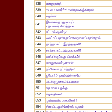
838
எனது நன்றி
839
கடமை உணர்ச்சி கண்டு மகிழ்கிறோம்
840
வழக்காட
இயக்கம் நமது உழைப்பு
841
- தலைவர் சொத்தல்ல
842
எட்டாம் ஆண்டு!
843
வெட்கப்படுகிறோம்! வேதனைப்படுகிறோம்!
844
தாத்தா கட்ட இருந்த தாலி!
845
தாத்தா கட்ட இருநத தாலி!
846
வார்சு'க்குப் புது விளக்கம்!
847
எனது வேண்டுகோள்!
848
நம்பிக்கை நட்சத்திரம்!
849
ஐயோ! அதுவும் இல்லையே!
850
அடக்குமுறை அட்டவனை!
851
உடுமலை வழக்கு
852
கழக நிலை!
853
முன்னணிப் படையினர்!
854
திராவிட முன்னேற்றக் கழகம்!