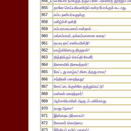
854_1
பெரியார் நமக்குத் தரும் பரிசு! அவரைத் தூற்றும் 
855
தானே செய்யவேண்டும் என்ற போக்குக் கூடாது
857
கம்ப நண்பர்களுக்கு
858
மகிழ்ச்சி நன்றி
859
கம்பராமாயணம் என்றால் . . .
860
மங்கம்மாள், தங்கம்மாளான கதை!
861
தயவு தாட்சண்யமின்றி!
862
வாழ்விலொரு திருநாள்!
863
தித்திக்கும் செய்தி கேளீர்
864
நினைவில் நிலைத்தார்!
865
கேட்டது வாழ்வு! கிடைத்தது சாவு!
866
சந்திரன் மறைந்தது!
867
கோட்டைக்குள்ளே குத்துவெட்டு!
868
வள்ளல் மறைந்தார்!
869
ஆச்சாரியாரின் ஆரூடம் பலிக்காது
870
நமது ஆசை!
871
இன்றைய நிர்வாகம்!
872
கோலார் கொடுமை
873
இந்தியும் தமிழ் மகனும்!