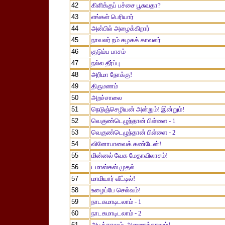
42
கிளிக்குப் பச்சை பூசுவதா?
43
எங்கள் பெரியார்
44
அன்பில் அழைக்கிறார்
45
நாவலர் நம் கழகக் காவலர்
46
குடும்ப பாசம்
47
நல்ல தீர்ப்பு
48
அரிமா நோக்கு!
49
திருமணம்
50
அறச்சாலை
51
நெடுஞ்செழியன் அன்றும்! இன்றும்!
52
வெகுண்டெழுந்தான் பிள்ளை - 1
53
வெகுண்டெழுந்தான் பிள்ளை - 2
54
வினோபாவைக் கண்டேன்!
55
மின்னல் வேக மேதாவிலாசம்!
56
டமாஸ்கஸ் முதல்...
57
மாமியார் வீட்டில்!
58
உழைப்பே செல்வம்!
59
நாடகமாடிடலாம் - 1
60
நாடகமாடிடலாம் - 2
61
அடித்தாலும், அணைத்தாலும்!