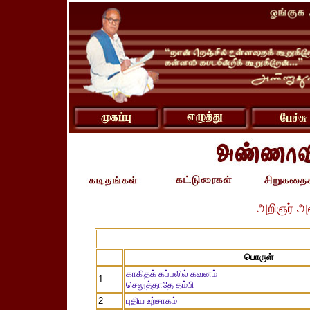
அறிஞர் அ
பொருள்
காகிதக் கப்பலில் கவனம்
1
செலுத்தாதே தம்பி
2
புதிய உற்சாகம்