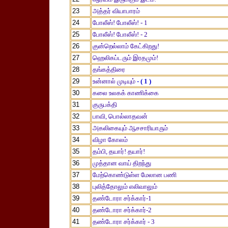
23
அத்தர் வியாபாரம்
24
போலீஸ்! போலீஸ்! - 1
25
போலீஸ்! போலீஸ்! - 2
26
குன்றெல்லாம் கேட்கிறது!
27
ஹெலிகப்டரும் இரதமும்!
28
தங்கத்திரை
29
உன்னால் முடியும்
- ( 1 )
30
கலை உலகக் காணிக்கை
31
குருபக்தி
32
பாவி, பொல்லாதவன்
33
அகலிகையும் ஆசசாரியாரும்
34
விழா கோலம்
35
தம்பி, தயார்! தயார்!
36
முத்தான வாய் திறந்து
37
மேற்கொண்டுள்ள மேலான பணி
38
புலித்தோலும் எலிவாலும்
39
தண்டோரா சர்க்கார்-1
40
தண்டோரா சர்க்கார்-2
41
தண்டோரா சர்க்கார் - 3