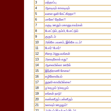
3
மத்தாப்பு
4
ஆவடியும் காவடியும்
5
வளை ஒலி கேட்கிறதா!!
6
மானே! தேனே!!
7
மகுடி ஊதும் மகானுபாவர்கள்
8
பேசட்டும், தம்பி, பேசட்டும்
9
குருபீடம்
10
அங்கே பவனம், இங்கே படம்!
11
போர்! போர்!
12
சிறை அனுபவங்கள்
13
அளவுகோல் எது?
14
ஆலையில்லா ஊரில்
15
இந்திராணி சேலை!
16
எழிலோவியம்
17
துறவி-காவியில்லை!
18
ழ'கரமும் 'ற'கரமும்
19
எங்கள் நாடு!
20
கண்ணீரும் பன்னீரும்
21
உலாவும் ஊழலும்!
22
ஆரியம் இருக்கும் இடம்!