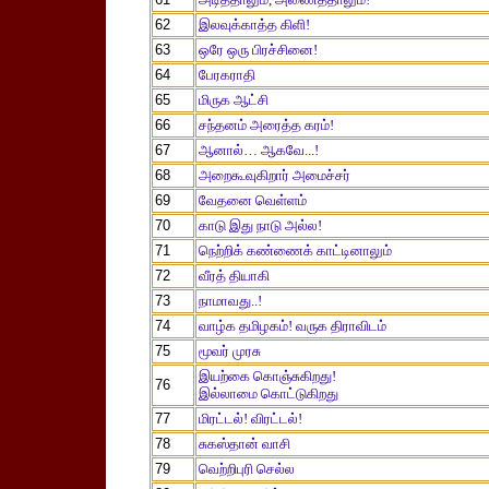
62
இலவுக்காத்த கிளி!
63
ஒரே ஒரு பிரச்சினை!
64
பேரகராதி
65
மிருக ஆட்சி
66
சந்தனம் அரைத்த கரம்!
67
ஆனால்… ஆகவே...!
68
அறைகூவுகிறார் அமைச்சர்
69
வேதனை வெள்ளம்
70
காடு இது நாடு அல்ல!
71
நெற்றிக் கண்ணைக் காட்டினாலும்
72
வீரத் தியாகி
73
நாமாவது..!
74
வாழ்க தமிழகம்! வருக திராவிடம்
75
மூவர் முரசு
இயற்கை கொஞ்சுகிறது!
76
இல்லாமை கொட்டுகிறது
77
மிரட்டல்! விரட்டல்!
78
சுகஸ்தான் வாசி
79
வெற்றிபுரி செல்ல