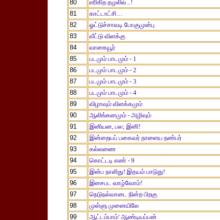
80
எரிகிற தழலில்...!
81
காட்டாட்சி…
82
ஓட்டுச்சாவடி போகுமுன்பு
83
வீட்டு விளக்கு
84
வாகையூர்
85
படமும் பாடமும் - 1
86
படமும் பாடமும் - 2
87
படமும் பாடமும் - 3
88
படமும் பாடமும் - 4
89
விழாவும் விளக்கமும்
90
ஆலிங்கனமும் - அழிவும்
91
இனியன, பல; இனி!
92
இன்றையப் பகைவர் நாளைய நண்பர்
93
கல்லணை
94
கொட்டடி எண் - 9
95
இன்ப நாளிது! இதயம் பாடுது!
96
இசைபட வாழ்வோம்!
97
நெடுநல்வாடை நின்ற பிறகு
98
முள்ளு முனையிலே
99
ஆட்டம்பாம்' ஆண்டியப்பன்