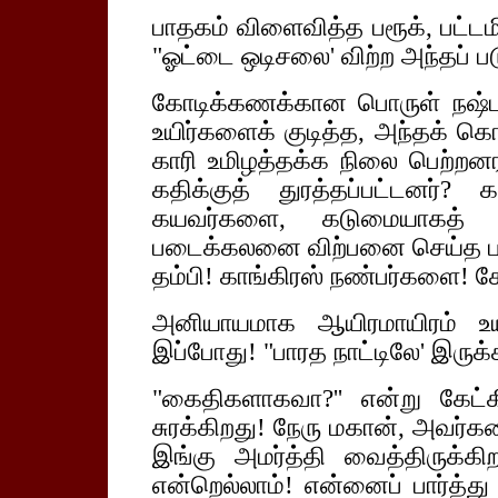
பாதகம் விளைவித்த பரூக், பட்டம
"ஓட்டை ஒடிசலை' விற்ற அந்தப் 
கோடிக்கணக்கான பொருள் நஷ்
உயிர்களைக் குடித்த, அந்தக் கொ
காரி உமிழத்தக்க நிலை பெற்றன
கதிக்குத் துரத்தப்பட்டனர்?
கயவர்களை, கடுமையாகத் தண
படைக்கலனை விற்பனை செய்த பாதகர
தம்பி! காங்கிரஸ் நண்பர்களை! கோ
அனியாயமாக ஆயிரமாயிரம் உயி
இப்போது! "பாரத நாட்டிலே' இருக்க
"கைதிகளாகவா?'' என்று கேட்
சுரக்கிறது! நேரு மகான், அவர்
இங்கு அமர்த்தி வைத்திருக்கி
என்றெல்லாம்! என்னைப் பார்த்து