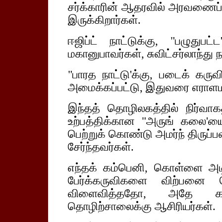
சர்க்காரின் ஆதரவில் அரவணைப் ப
இருக்கிறார்கள்.
ஈஜிப்ட் நாட்டுக்கு, "பழுது
மகானுபாவர்கள், சுவிட்சர்லாந்து ந
"பாரத நாட்டு'க்கு, படைக் கருவ
அமைக்கப்பட்டு, இதுவரை எராளம
இந்தத் தொழிலகத்தில் நிர்வா
உற்பத்திக்கான "அருங் கலை'யை
பெற்றுக் கொண்டு அமர்ந் திருப்ப
சேர்ந்தவர்கள்.
எந்தக் கம்பெனி, கொள்ளை அடிக்
பேர்க்கருவிகளை விற்பனை செ
விளைவித்ததோ, அதே கம்
தொழிற்சாலைக்கு ஆசிரியர்கள்.