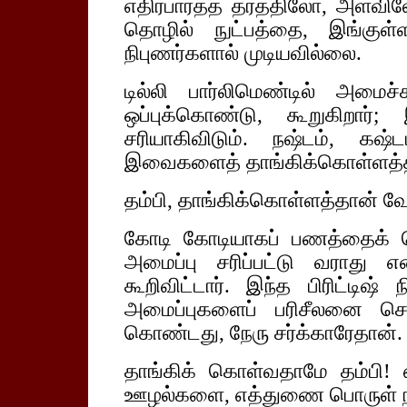
எதிர்பார்த்த தரத்திலோ, அளவில
தொழில் நுட்பத்தை, இங்குள்ளவ
நிபுணர்களால் முடியவில்லை.
டில்லி பார்லிமெண்டில் அமைச்ச
ஒப்புக்கொண்டு, கூறுகிறார
சரியாகிவிடும். நஷ்டம், கஷ
இவைகளைத் தாங்கிக்கொள்ளத்த
தம்பி, தாங்கிக்கொள்ளத்தான் வ
கோடி கோடியாகப் பணத்தைக் க
அமைப்பு சரிப்பட்டு வராது என்
கூறிவிட்டார். இந்த பிரிட்டி
அமைப்புகளைப் பரிசீலனை செய்
கொண்டது, நேரு சர்க்காரேதான்.
தாங்கிக் கொள்வதாமே தம்பி!
ஊழல்களை, எத்துணை பொருள் 