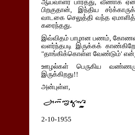
ஆய்வாளர் பார்த்து, வீணாக ஏன
பிறகுதான், இந்திய சர்க்காருக
வாடகை செலுத்தி வந்த ஏமாளித்த
கரைந்தது.
இவ்விதம் பாழான பணம், கோணலாகி
வளர்ந்தபடி இருக்கக் காண்கிறே
"தாங்கிக்கொள்ள வேண்டும்' என்
ஊழல்கள் பெருகிய வண்ணமுள
இருக்கிறது!!
அன்புள்ள,
2-10-1955