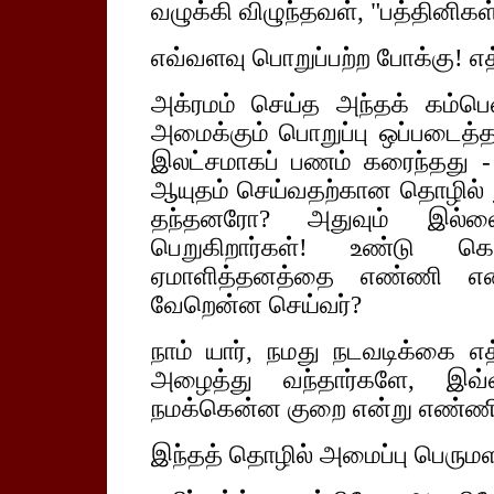
வழுக்கி விழுந்தவள், "பத்தினிக
எவ்வளவு பொறுப்பற்ற போக்கு! 
அக்ரமம் செய்த அந்தக் கம்பென
அமைக்கும் பொறுப்பு ஒப்படைத
இலட்சமாகப் பணம் கரைந்தது 
ஆயுதம் செய்வதற்கான தொழில் நு
தந்தனரோ? அதுவும் இல்ல
பெறுகிறார்கள்! உண்டு கொ
ஏமாளித்தனத்தை எண்ணி எண்ண
வேறென்ன செய்வர்?
நாம் யார், நமது நடவடிக்கை எ
அழைத்து வந்தார்களே, இவ்வள
நமக்கென்ன குறை என்று எண்ணிக
இந்தத் தொழில் அமைப்பு பெருமளவ