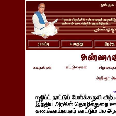
அறிஞர் அ
உ
ஈஜிப்ட் நாட்டுப் போர்க்கருவி வி
இந்திய அரசின் தொழில்துறை ஊழ
கணக்காய்வாளர் காட்டும் பல அர