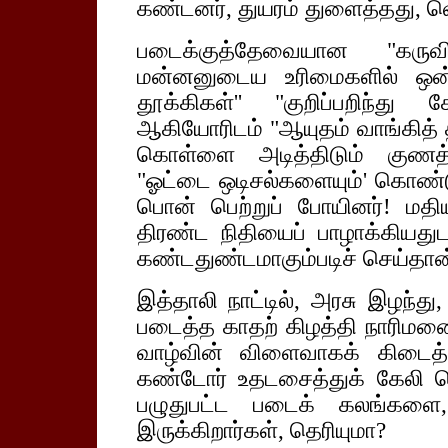
கண்டனர், துயரம் துளைத்தது, வெ
படைக்குத்தேவையான "கருவிக
மன்னனுடைய உரிமைகளில் ஒன
தூக்கிகள்'' "குறிப்பறிந்த
ஆகியோரிடம் "ஆயுதம் வாங்கித்
கொள்ளை அடித்திடும் குணத்
"ஓட்டை ஒடிசல்களையும்' கொண்டு
பொன் பெற்றுப் போயினர்! மத
திரண்ட நிதியைப் பாழாக்கியத
கண்டதுண்டமாகும்படிச் செய்தான் 
இத்தாலி நாட்டில், அரசு இழந்து
படைத்த காதற் கிழத்தி நாரிமன
வாழ்வின் விளைவாகக் கிடைத்
கண்டோர் உதடசைத்துக் கேலி செ
பழுதுபட்ட படைக் கலங்களை
இருக்கிறார்கள், தெரியுமா?