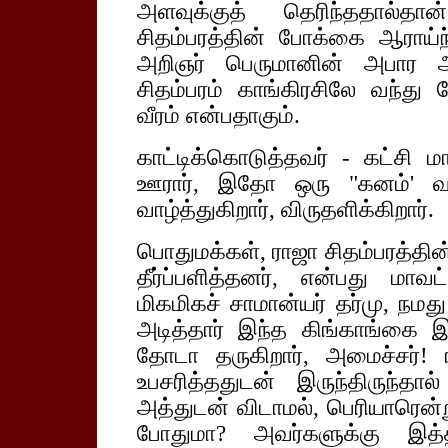
அளவுக்குத் தெரிந்ததால்தா
சிதம்பரத்தின் போக்கை ஆராய
அறிஞர் பெருமானின் அபார ஆர
சிதம்பரம் காங்கிரசிலே வந்து
வீரம் என்பதாகும்.
காட்டிக்கொடுத்தவர் - கட்சி ம
ஊரார், இதோ ஒரு "கனம்' வர
வாழ்த்துகிறார், விருதளிக்கிறார்.
பொதுமக்கள், ராஜா சிதம்பரத்தி
தீர்ப்பளித்தனர், என்பது மாவ
மிகமிகச் சாமான்யர் தர்மு, நம
அடித்தார் இந்த கிங்காங்கை இப்
தோடா தருகிறார், அமைச்சர்! ரா
உபசரித்ததுடன் இருந்திருந்
அத்துடன் விடாமல், பெரியாரென்ற
போதுமா? அவர்களுக்கு இத