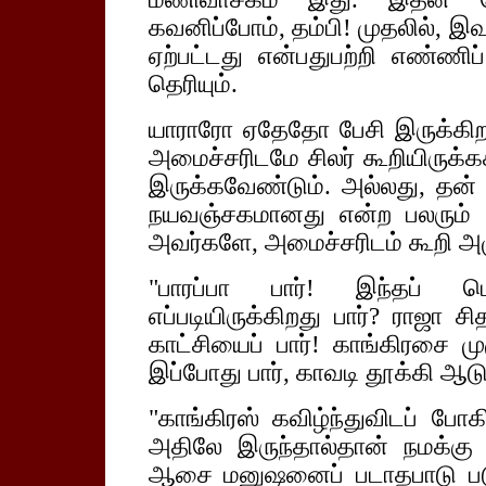
கவனிப்போம், தம்பி! முதலில், 
ஏற்பட்டது என்பதுபற்றி எண்ணிப
தெரியும்.
யாராரோ ஏதேதோ பேசி இருக்கிறார
அமைச்சரிடமே சிலர் கூறியிருக்கக்
இருக்கவேண்டும். அல்லது, தன
நயவஞ்சகமானது என்ற பலரும் கூ
அவர்களே, அமைச்சரிடம் கூறி அழ
"பாரப்பா பார்! இந்தப் 
எப்படியிருக்கிறது பார்? ராஜா ச
காட்சியைப் பார்! காங்கிரசை ம
இப்போது பார், காவடி தூக்கி ஆடுக
"காங்கிரஸ் கவிழ்ந்துவிடப் போக
அதிலே இருந்தால்தான் நமக்கு
ஆசை மனுஷனைப் படாதபாடு படுத்த