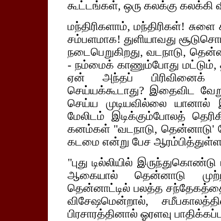
கூட்டங்கள், ஒரு கலக்கு கலக்கி வி
மந்திரிகளாம், மந்திரிகள்! சுளை
சம்பளமாக! துளியாவது சூடுசொ
நடைபெறுகிறது, வடநாடு, தென்னா
- நம்மைக் காணும்போது மட்டும்,
ஏன் அந்தப் பிரிவினைக் கிள
செய்யக்கூடாது? இதைவிட வேற
செய்ய முடியவில்லை யானால் 
மேலிடம் இடிக்கும்போலத் தெரி
கனம்கள் "வடநாடு, தென்னாடு'
கடமை என்று பேச ஆரம்பித்துள்ள
"புது டில்லியில் இருந்துகொண்டு
ஆகையால் தென்னாடு முற்றில
தென்னாட்டில் பலத்த சந்தேகத்தை
விசேஷமென்றால், சமீபகாலத்த
பிரசாரத்தினால் ஓரளவு பாதிக்கப்பட