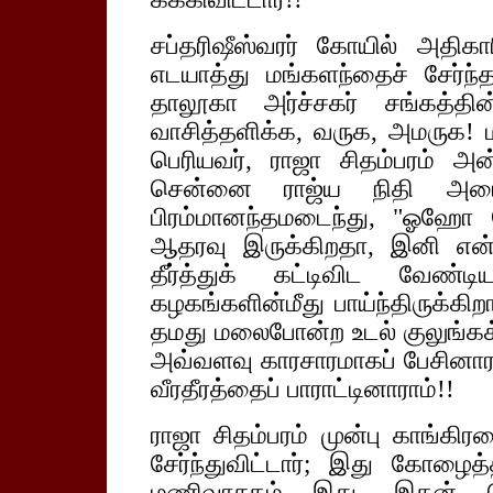
சப்தரிஷீஸ்வரர் கோயில் அதிகா
எடயாத்து மங்களந்தைச் சேர்ந்த
தாலூகா அர்ச்சகர் சங்கத்தின்
வாசித்தளிக்க, வருக, அமருக! 
பெரியவர், ராஜா சிதம்பரம் அ
சென்னை ராஜ்ய நிதி அமைச
பிரம்மானந்தமடைந்து, "ஓஹே
ஆதரவு இருக்கிறதா, இனி என
தீர்த்துக் கட்டிவிட வேண்ட
கழகங்களின்மீது பாய்ந்திருக்க
தமது மலைபோன்ற உடல் குலுங்கக் 
அவ்வளவு காரசாரமாகப் பேசினாரா
வீரதீரத்தைப் பாராட்டினாராம்!!
ராஜா சிதம்பரம் முன்பு காங்கிரச
சேர்ந்துவிட்டார்; இது கோழைத
மணிவாசகம் இது. இதன் பொ