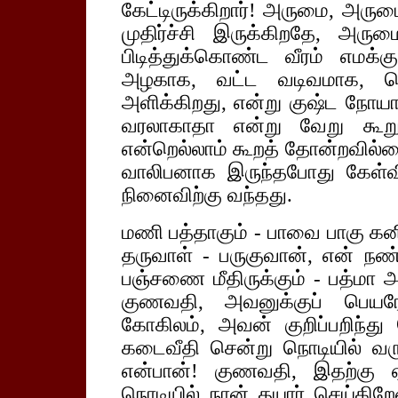
கேட்டிருக்கிறார்! அருமை, அரு
முதிர்ச்சி இருக்கிறதே, அரு
பிடித்துக்கொண்ட வீரம் எமக்கு
அழகாக, வட்ட வடிவமாக, வெ
அளிக்கிறது, என்று குஷ்ட நோயா
வரலாகாதா என்று வேறு கூறுவ
என்றெல்லாம் கூறத் தோன்றவில்ல
வாலிபனாக இருந்தபோது கேள்வி
நினைவிற்கு வந்தது.
மணி பத்தாகும் - பாவை பாகு கனிம
தருவாள் - பருகுவான், என் நண
பஞ்சணை மீதிருக்கும் - பத்ம
குணவதி, அவனுக்குப் பெயரே
கோகிலம், அவன் குறிப்பறிந்து 
கடைவீதி சென்று நொடியில் வருக
என்பான்! குணவதி, இதற்கு
நொடியில் நான் தயார் செய்கிற