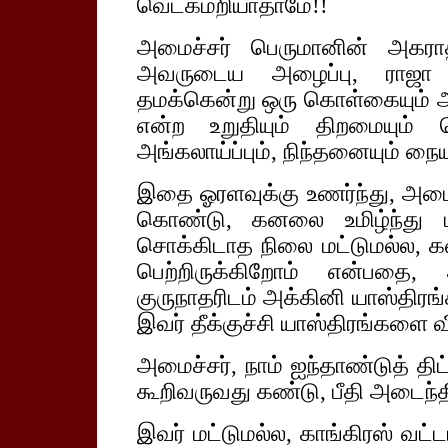
வெட்கமறியாதாமே!!
அமைச்சர் பெருமானின் அகராதிக
அவருடைய அழைப்பு, ராஜா சித
தமக்கென்று ஒரு கொள்கையும் 
என்ற உறுதியும் திறமையும் 
அங்கலாய்ப்பும், நிந்தனையும் நை
இதை ஓரளவுக்கு உணர்ந்து, அமைச
கொண்டு, கனலை உமிழ்ந்து பார
சொக்கிடாத நிலை மட்டுமல்ல, 
பெற்றிருக்கிறோம் என்பதை
குருநாதரிடம் அக்கினி யாஸ்திர
இவர் தீக்குச்சி யாஸ்திரங்களை வீ
அமைச்சர், நாம் ஐந்தாண்டுத் தி
கூறிவருவது கண்டு, பீதி அடைந்தி
இவர் மட்டுமல்ல, காங்கிரஸ் வட்