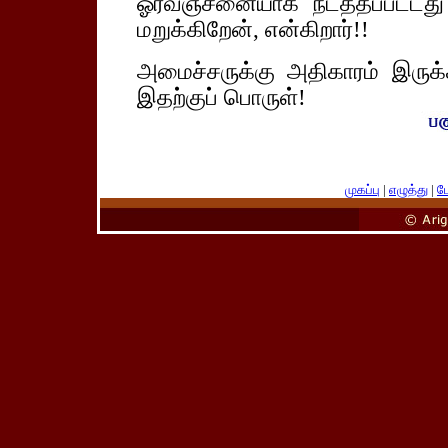
ஓரவஞ்சனையாக நடத்தப்பட்டது
மறுக்கிறேன், என்கிறார்!!
அமைச்சருக்கு அதிகாரம் இருக்
இதற்குப் பொருள்!
முகப்பு
|
எழுத்து
|
பே