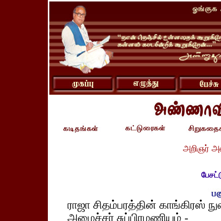
அறிஞர் அ
பேசட்ட
ராஜா சிதம்பரத்தின் காங்கிரஸ் நு
அமைச்சர் சுப்பிரமணியம் -