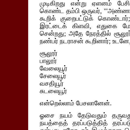
முடிகிறது என்று ஏளனம் பேசி
கொண்ட தம்பி ஒருவர், '"அண்ணா!
கூறிக் குறைபட்டுக் கொண்டா
இரட்டைக் கிளவி, எதுகை மே
சென்றது; அதே நேரத்தில் சூலூர்
நண்பர் நடராசன் கூறினார்;
உடனே
சூலூர்
பாலூர்
வேலையூர்
சேலையூர்
வசதியூர்
சுடலையூர்
என்றெல்லாம் பேசலானேன்.
ஓசை நயம் தேடுவதும் தருவ
நயத்தைத் தரப்படுத்தித் தரப