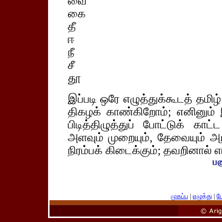
வை
கை
தீ
ஈ
நீ
சீ
தூ
இப்படி ஒரே எழுத்துக்கூடத் தமிழ்
திகழக் காண்கிறோம்; எனினும
பிடித்திழுத்துப் போட்டுக் 
அளவும் முறையும், தேவையும் அறி
நிரம்பக் கிடைக்கும்; தவறினால் எர
முகப்பு
|
எழுத்து
|
பே