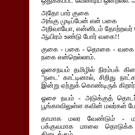
ஒதுக்கப்பட வேண்டிய ஒன்றல்ல. ஆ
அதோ பார் குகை
அங்கு முடிப்பேன் என் பகை
அறிவாயோ, என்னிடம் தோற்றவர
ஆயிரம் உண்டு போர் வகை!!
குகை - பகை - தொகை - வகை மே
நகை என்றெல்லாம்.
ஓசைநயம் தமிழில் நிரம்பக் கி
"நடை' காட்டினால், சிறிது நா
இன்று ஏற்றுக் கொண்டிருக் கிற
ஓசை நயம் - அடுக்குத் தொட
பூங்காவிலுள்ள கவின் மலர்கள் 
தாமாக மலர வேண்டும் - மண
பக்குவமாக மாலை தொடுக்க 
கிடைக்கும்.