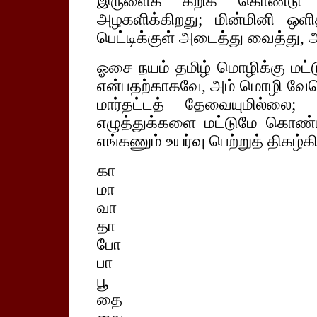
இருளைக் கீறிக் கொண்டு 
அழகளிக்கிறது; மின்மினி ஒ
பெட்டிக்குள் அடைத்து வைத்து, 
ஓசை நயம் தமிழ் மொழிக்கு மட்டு
என்பதற்காகவே, அம் மொழி வேறெ
மார்தட்டத் தேவையுமில்லை
எழுத்துக்களை மட்டுமே கொண
எங்கணும் உயர்வு பெற்றுத் திகழ்க
கா
மா
வா
தா
போ
பா
பூ
தை