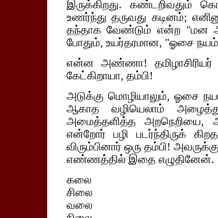
இருக்கிறது. கண்டறிவதும் கெ
உணர்ந்து தருவது கடினம்; எனின
தந்தாக வேண்டும் என்ற "மன அர
போதும், உயர்தரமான, "ஓசை நயம்'
என்ன அண்ணா! தமிழாசிரியர் 
கேட்கிறாயா, தம்பி!
அடுக்கு மொழியாலும், ஓசை நய
ஆகாத வழியெலாம் அழைத்துச
அமைத்தளித்த அறநெறியை, அரு
என்றோர் பழி படர்ந்திருக் கிற
விரும்பினார் ஒரு தம்பி! அவருக
எண்ணத்தில் இதை எழுதினேன்.
கலை
சிலை
வலை
நிலை