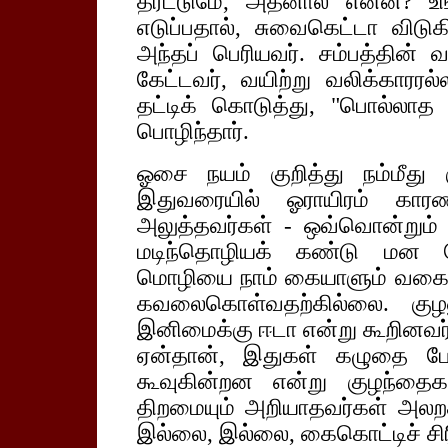
தரட்டுமே, அதனால் என்ன? உங்கள
எடுப்பதால், சுவைகெட்டா விடுகிற
அந்தப் பெரியவர். சம்பத்தின
கேட்டவர், வயிற்று வலிக்காரரல்
தட்டிக் கொடுத்து, "பொல்லாத 
பொழிந்தார்.
ஓசை நயம் குறித்து நம்மீது
இதுவரையில் ஓராயிரம் காரணங
அலுத்தவர்கள் - ஒவ்வொன்றும
மடிந்தொழியக் கண்டு மன 
மொழியை நாம் கையாளும் வகை பற்
கவலைகொள்வதற்கில்லை. குழ
இனிமைக்கு ஈடா என்று கூறினவர்
ஏன்தான், இதுகள் கழுதை போ
கூவுகின்றன என்று குழந்தைக
திறமையும் அறியாதவர்கள் அலறக
இல்லை, இல்லை, கைகொட்டிச் சிரி