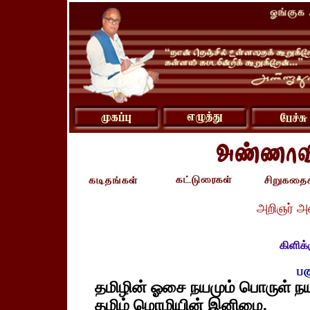
அறிஞர் அ
கிளிக்
தமிழின் ஓசை நயமும் பொருள் நய
தமிழ் மொழியின் இனிமை.