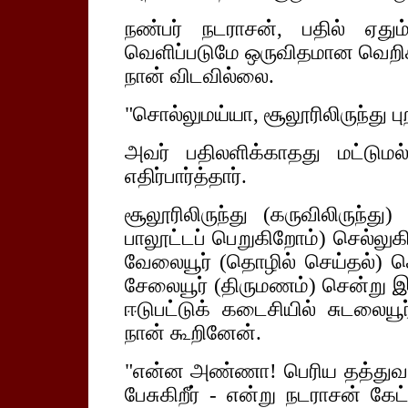
நண்பர் நடராசன், பதில் ஏத
வெளிப்படுமே ஒருவிதமான வெறிச
நான் விடவில்லை.
"சொல்லுமய்யா, சூலூரிலிருந்து புறப
அவர் பதிலளிக்காதது மட்டும
எதிர்பார்த்தார்.
சூலூரிலிருந்து (கருவிலிருந்து
பாலூட்டப் பெறுகிறோம்) செல்லுகி
வேலையூர் (தொழில் செய்தல்) செ
சேலையூர் (திருமணம்) சென்று இன
ஈடுபட்டுக் கடைசியில் சுடலைய
நான் கூறினேன்.
"என்ன அண்ணா! பெரிய தத்துவம் ப
பேசுகிறீர் - என்று நடராசன் கே