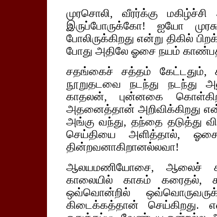
முரசொலி, வீரர்க்கு மகிழ்ச்ச
இருப்போருக்கோ! ஐயோ முர
போலிருக்கிறது என்று திகில் பிற
போது அதிலே ஓசை நயம் காண்ப
சதங்கைச் சத்தம் கேட்டதும்,
நூறுதடவை நடந்து நடந்து அலு
காதலன், புன்னகை கொள்க
அதனைத்தான் அறிவிக்கிறது என்ற
அங்கு வந்து, தந்தை தடுத்து வி
செய்தியை அளித்தால், ஓசை
தின்றவனாகிறானல்லவா!
ஆலயமணியோசை, ஆலைச் சங்
காலையில் காகம் கரைதல்,
ஒவ்வொன்றில் ஒவ்வொருவருக
கிடைக்கத்தான் செய்கிறது.