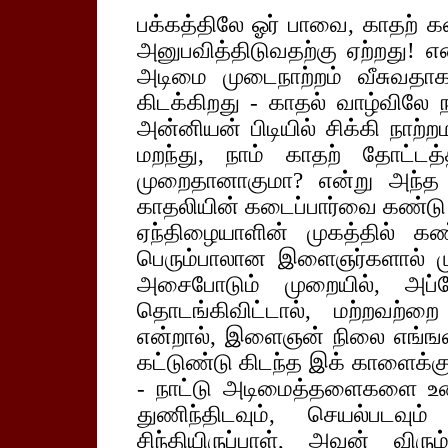
பக்கத்திலே ஓர் பாவை, காதற் 
அனுபவித்திடுவதற்கு ஏற்றது! என
அடிமை முடைநாற்றம் வீசுவதாக
கிடக்கிறது - காதல் வாழ்விலே ந
அன்னியன் பிடியில் சிக்கி நாற்ற
மறந்து, நாம் காதற் தோட்ட
முறைதானாகுமா? என்று அந்த
காதலியின் கடைப்பார்வை கண்டு வ
ஏந்திழையாளின் முகத்தில் கண்ட
பெரும்பாலான இளைஞர்களால் மு
அசைபோடும் முறையில், அப்
தொடங்கிவிட்டால், மற்றவற்றை
என்றால், இளைஞன் நிலை எங்ஙனம்
கட்டுண்டு கிடந்த இக் காளைக்கு,
- நாட்டு அடிமைத்தளைகளை உடை
துணிந்திடவும், செயல்படவும்
சிந்தியிருப்பாள், அவன் விர