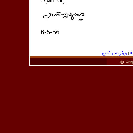
அன்பன்,
6-5-56
முகப்பு
|
எழுத்து
|
பே