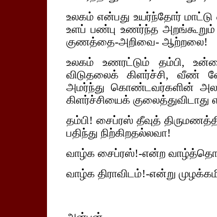
உலகம் என்பது உயர்ந்தோர் மாட்டு 
உளப் பண்பு உணர்ந்த அறங்கூறும்
குணத்தை-அறிவை- ஆற்றலை!
உலகம் உணரட்டும் தம்பி, உன்ன
விடுதலைக் கிளர்ச்சி, வீண்
அமர்ந்து கொண்டவர்களின் அ
கிளர்ச்சியைக் குலைத்துவிடாது
தம்பி! சைப்ரஸ் தீவுத் திருமணத
பதிந்து நிற்கிறதல்லவா!
வாழ்க சைப்ரஸ்!-என்ற வாழ்த்தெ
வாழ்க திராவிடம்!-என்று முழக்கமி