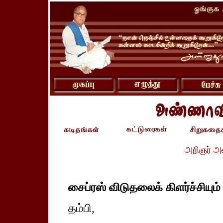
அறிஞர் அ
சைப்ரஸ் விடுதலைக் கிளர்ச்சியும
தம்பி,