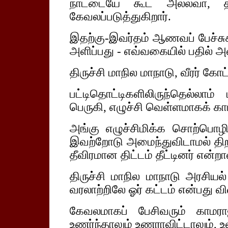
நாட்டையே கூட அல்லவா, தம
கேவலப்படுத்துகிறார்.
இதற்கு-இவர்தம் ஆணவப் பேச்சுக்
அளிப்பது - எவ்வகையில் பதில் அள
திருச்சி மாநில மாநாடு, வீரர் கோ
பட்டிதொட்டிகளிலிருந்தெல்லாம
பெருகி, எழுச்சி வெள்ளமாகக் காட
அங்கு எழுச்சிமிக்க சொற்பொ
இவற்றோடு அமைந்துவிடாமல் திற
தீவிரமான திட்டம் தீட்டினர் என்றால
திருச்சி மாநில மாநாடு அரசியல
வரலாற்றிலே ஓர் கட்டம் என்பது வி
கேவலமாகப் பேசிவரும் காமர
உணர்ந்தாலும் உணராவிட்டாலும், உ