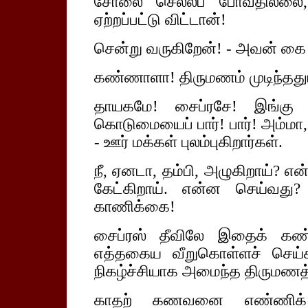
சோலை செல்லப் போவதில்லை
ஏற்றப்பட்டு விட்டான்!
சென்று வருகிறேன்! - அவன் கை 
கண்ணாளா! திருமணம் முடிந்ததும்,
தாயகமே! சைப்ரசே! இங்கு இள
கொடுமையைப் பார்! பார்! அம்மா,
- ஊர் மக்கள் புலம்புகிறார்கள்.
நீ, ஏனடா, தம்பி, அழுகிறாய்? என
கேட்கிறாய். என்ன செய்வது?
காணிக்கை!
சைப்ரஸ் தீவிலே இதைக் கண்ட
எத்தகைய வீறுகொள்ளச் செய்க
நிகழ்ச்சியாக அமைந்த திருமணத
காதற் கணவனை எண்ணிக் க