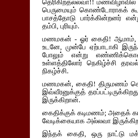
தெரிகிறதல்லவா!! மணவிழாவில் கல
பெருமையும் கொண்டோராகக் கூட
பாசத்தோடு பார்க்கின்றனர் எ
தம்பி, புரியும்.
மணமகன் - ஓர் கைதி! ஆமாம், த
உடனே, முன்பே ஏற்பாடாகி இருந
போலும் என்று எண்ணிக்கொள
உள்ளத்திலோர் நெகிழ்ச்சி தர
நிகழ்ச்சி.
மணமகன், கைதி! திருமணம் செய
இவ்வீரனுக்குத் தரப்பட்டிருக்க
இருக்கிறான்.
கைதிக்குக் கடிமணம்; அதைக் கா
வேடிக்கையாக அல்லவா இருக்கிற
இந்தக் கைதி, ஒரு நாட்டு ம