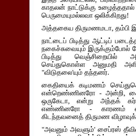
காதலன் நாட்டுக்கு உழைத்ததால் 
பெருமையுமல்லவா ஒலிக்கிறது!
அத்தகைய திருமணமடா, தம்பி இ
நாட்டைப் பிடித்து ஆட்டிப் படைத
நகைச்சுவையும் இருக்கும்போல்
பிடித்து வெஞ்சிறையில்
செய்துகொள்ள அனுமதி அள
"விடுதலை'யும் தந்தனர்.
கைதியைக் கடிமணம் செய்துகெ
என்றெண்ணினரோ - அன்றி, கை
ஒருகேடா, என்று அந்தக் கர்
எண்ணினரோ - காரணம் எது
கிடந்தவனைத் திருமண விழாவுக்க
"அவனும் அவளும்' சைப்ரஸ் தீவின