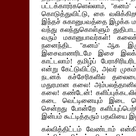
பட்டக்காரர்களெல்லாம், "கனம்
கொடுத்துவிட்டு, கை வலிக்கிற
இந்தச் சுகானுபவத்தை இழக்க மன
வந்து கலந்துகொள்ளும் துதிபாட
வரும் மகானுபாவர்கள்! கலைக
நனைந்திட "கனம்' ஆக இருந
இசைவாணரிடமே இசை இலக்கண
காட்டலாம்! தமிழ்ப் பேராசிரிய
என்று கேட்டுவிட்டு, அவர் முகம
நடனக் கச்சேரிகளில் தலைம
மதுரமான கலை! அம்பலத்தானின்
கலை! கண்டேன்! களிப்புக்கடலில்
கடை வெட்டினையும் இடை ந
சென்றது போன்றே களிப்புப்பெற
இன்பம் கூட்டித்தரும் பதவியை 
கல்வித்திட்டம் வேண்டாம் என்க