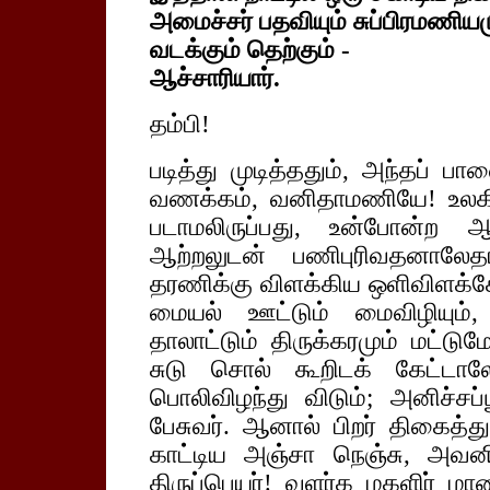
அமைச்சர் பதவியும் சுப்பிரமணியம
வடக்கும் தெற்கும் -
ஆச்சாரியார்.
தம்பி!
படித்து முடித்ததும், அந்தப் 
வணக்கம், வனிதாமணியே! உலகில
படாமலிருப்பது, உன்போன்ற 
ஆற்றலுடன் பணிபுரிவதனாலேதா
தரணிக்கு விளக்கிய ஒளிவிளக்கே
மையல் ஊட்டும் மைவிழியும், 
தாலாட்டும் திருக்கரமும் மட்டு
சுடு சொல் கூறிடக் கேட்டா
பொலிவிழந்து விடும்; அனிச்சப
பேசுவர். ஆனால் பிறர் திகைத்து
காட்டிய அஞ்சா நெஞ்சு, அவன
திருப்பெயர்! வளர்க மகளிர் மாண்