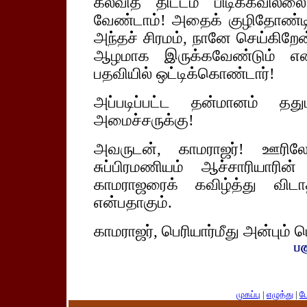
கல்வித் திட்டம் பிடிக்கவில்
வேண்டாம்! அதைக் குழிதோண்டி
அந்தச் சிரமம், நானே செய்கிறே
ஆழமாக இருக்கவேண்டும் என்ப
பதவியில் ஒட்டிக்கொண்டார்!
அப்படிப்பட்ட தன்மானம் தத
அமைச்சருக்கு!
அவருடன், காமராஜர்! ஊரிலே
சுப்பிரமணியம் ஆச்சாரியார
காமராஜரைக் கவிழ்த்து விடா
என்பதாகும்.
காமராஜர், பெரியார்மீது அன்பும் ப
முகப்பு
|
எழுத்து
|
பே