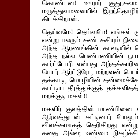
கொண்டன! ஊரார் குதூகலமடை
மருத்துவமனையில் இறந்தொழிந்
கிடக்கிறான்.
தெய்வமே! தெய்வமே! எங்கள் கு
என்று பலரும் கண் கசியும் நில
அந்த ஆரணங்கின் காலடியில் கெ
அந்த நல்ல பெண்மணியின் நாமத
கார்ட்டோரி என்பது அந்தக்காரி
பெயர் ஆர்ட்டூரோ, மற்றவன் பெய
தக்கபடி, மொழியின் தன்மைக்கே
காட்டிய தீரத்துக்குத் தக்கவிதத
மறக்குடி மகள்!!
மகளிர் குலத்தின் மாண்பினை வ
ஆர்வத்துடன் கட்டினார் போலு
விளக்கமாகத் தெரிகிறது என்
கதை அல்ல; உண்மை நிகழ்ச்சி 