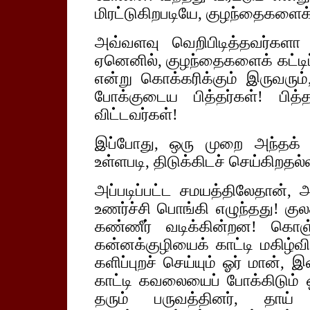
மிரட்டுகிறபடியே, குழந்தைகளைக் 
அவ்வளவு வெறிபிடித்தவர்களா
ஏனெனில், குழந்தைகளைக் கட்டிப
என்று கொக்கரிக்கும் இருவரும
போக்குடைய பித்தர்கள்! பித்த
விட்டவர்கள்!
இப்போது, ஒரு முறை அந்தக்
உள்ளபடி, திடுக்கிடச் செய்கிறதல
அப்படிப்பட்ட சமயத்திலேதான், 
உணர்ச்சி பொங்கி எழுந்தது! குல
கண்ணீர் வடிக்கின்றன! கொஞ்
கன்னக்குழியைக் காட்டி மகிழ்விக்
களிப்புறச் செய்யும் ஓர் மான், 
காட்டி கவலையைப் போக்கிடும் 
தரும் பருவத்தினர், தாய் உ