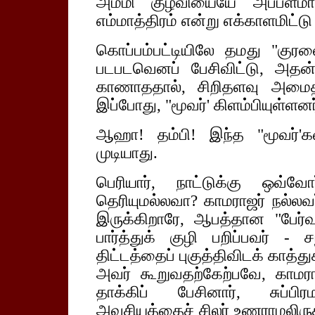
அம்மி குழவியையே அப்பளமாக்
எம்மாத்திரம் என்று எக்காளமிட்டு
கொப்பம்பட்டியிலே தமது "குரல
படபடவெனப் பேசிவிட்டு, அதன
காணாததால், சிறிதளவு அமைதி ப
இப்போது, "மூவர்' கிளம்பியுள்ளன
ஆஹா! தம்பி! இந்த "மூவர்'கள
முடியாது.
பெரியார், நாட்டுக்கு ஒவ்வே
தெரியுமல்லவா? காமராஜர் நல்லவர
இருக்கிறாரே, ஆபத்தான "பேர்
பார்த்துக் குழி பறிப்பவர் - ச
திட்டத்தைப் புகுத்திவிடக் காத்த
அவர் கூறுவதற்கேற்பவே, காமரா
தாக்கிப் பேசினார், சுப்பி
அவசியத்தைச் சிலர் உணராமலிருக