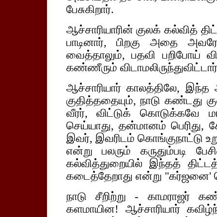
பேசுகிறார்.
ஆச்சாரியாரின் குலக் கல்வித் திட
பாடினார், பிறகு அதை அவரே ச
வைத்தாலும், பதவி பறிபோய் வி
கண்ணீரும் விடாமலிருந்துவிட்டார்
ஆச்சாரியார் காலத்திலே, இந்த 
குதித்ததையும், நாடு கண்டது க
வீரர், விட்டுக் கொடுக்கவே 
செய்யாது, தன்மானம் பெரிது, க
இவர், இவரிடம் கொங்குநாட்டு உறு
என்று பலரும் கருதும்படி பேச
கல்வித்துறையில் இந்தத் திட்டத
கடைத்தேறாது என்று "கர்ஜனை' ச
நாடு சீறிற்று - காமராஜர் கண்
களமாயின! ஆச்சாரியார் கவிழ்ந்