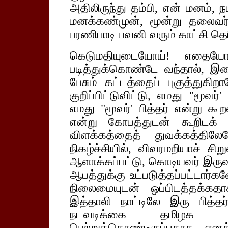
அதிலிருந்து தம்பி, என் மனம், ந
மனக்கண்முன், மூன்று தலைவர்கள
பரணிபாடி பவனி வரும் காட்சி தெர
கெடுமதியுடையோய்! எதையே
படித்துக்கொண்டே வந்தால், 
பேசும் கட்டத்தைப் புகுத்துகிற
குறிப்பிட்டுவிட்டு, எமது "மூவ
எமது "மூவர்' பித்தர் என்று கூ
என்று கோபத்துடன் கூறிடக் க
விளக்கத்தைத் துவக்கத்திலே
நிகழ்ச்சியில், விவரமறியாச் சிற
ஆளாக்கப்பட்டு, கொடியவர் இரு
ஆபத்துக்கு உட்படுத்தப்பட்டார்
நிலைமையுடன் ஒப்பிடத்தக்கதா
இத்தாலி நாட்டிலே இரு பித்த
நடவடிக்கை தமிழக அ
பெற்றுக்கொண்டிருப்பதாக என