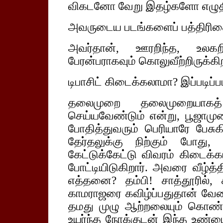
விகடனோ வேறு இதழ்களோ எழுதிப
அவருடைய படங்களைப் பத்திரிக
அவர்தான், ஊரறிந்த, உலகறி
பேரன்பராகவும் கொலுவீற்றிருக்கிற
டிபாசிட் கிடைக்கலாமா? இப்படிப்
தலைமுறை தலைமுறையாகத்
செய்யவேண்டும் என்று, பூஜாமு
போதித்துவரும் பெரியாரே பேசுகி
தேர்தலுக்கு நிற்கும் போத
கேட்டுக்கேட்டு விவரம் கிடைக்க
போட்டியிடுகிறார். அவரை வீழ்த
எத்தனை? தம்பி! சாத்தூரில், க
காமராஜரை கவிழ்ப்பதுதான் வே
தமது முழு ஆற்றலையும் கொண்டு
உயர்ந்த நோக்குடன் இந்த உண்ம