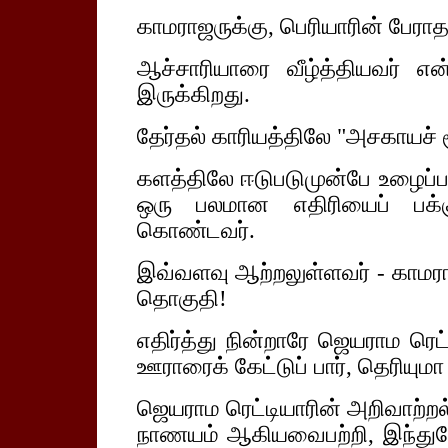
காமராஜருக்கு, பெரியாரின் பேராத
ஆச்சாரியாரை வீழ்த்தியவர் எ
இருக்கிறது.
தேர்தல் காரியத்திலே "அசகாயச் சூர
களத்திலே ஈடுபடுமுன்பே உழைப்பா
ஒரு பலமான எதிரியைப் பக்க
கொண்டவர்.
இவ்வளவு ஆற்றலுள்ளவர் - காமராஜ
தொகுதி!
எதிர்த்து நின்றாரே ஜெயராம ரெட
ஊராரைக் கேட்டுப் பார், தெரியுமா
ஜெயராம ரெட்டியாரின் அறிவாற்றல
நாணயம் ஆகியவைபற்றி, இந்துவ