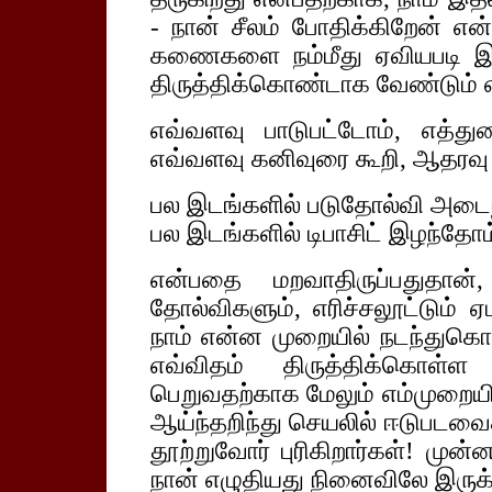
- நான் சீலம் போதிக்கிறேன் என
கணைகளை நம்மீது ஏவியபடி இர
திருத்திக்கொண்டாக வேண்டும் எ
எவ்வளவு பாடுபட்டோம், எத்
எவ்வளவு கனிவுரை கூறி, ஆதரவு க
பல இடங்களில் படுதோல்வி அடைந
பல இடங்களில் டிபாசிட் இழந்தோம
என்பதை மறவாதிருப்பதுத
தோல்விகளும், எரிச்சலூட்டும் 
நாம் என்ன முறையில் நடந்துக
எவ்விதம் திருத்திக்கொள்
பெறுவதற்காக மேலும் எம்முறை
ஆய்ந்தறிந்து செயலில் ஈடுபடவைக
தூற்றுவோர் புரிகிறார்கள்! மு
நான் எழுதியது நினைவிலே இருக்க