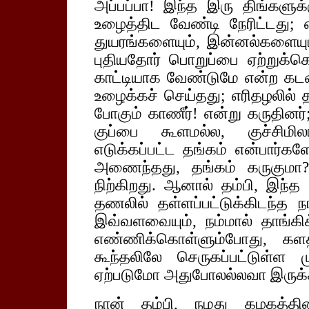
அப்பப்பா! இந்த இரு திங்கள
உழைத்திட வேண்டி நேரிட்டது
துயரங்களையும், இன்னல்களையும
புதியதோர் பொறுப்பை ஏற்றுக்
காட்டியாக வேண்டுமே என்ற கட
உழைக்கச் செய்தது; எரிதழலில் த
போகும் காணீர்! என்று கருதினர்
குப்பை கூளமல்ல, குச்சிமிலா
எடுக்கப்பட்ட தங்கம் என்பார்க
அணைந்தது, தங்கம் கருகுமா
நிற்கிறது. ஆனால் தம்பி, இந
தணலில் தள்ளப்பட்டுக்கிடந்த
இவ்வளவையும், நம்மால் தாங்கி
எண்ணிக்கொள்ளும்போது, கள
கூந்தலிலே செருகப்பட்டுள்ள
ஏற்படுமோ அதுபோலல்லவா இருக்
நான் தம்பி, நமது கழகத்தின்