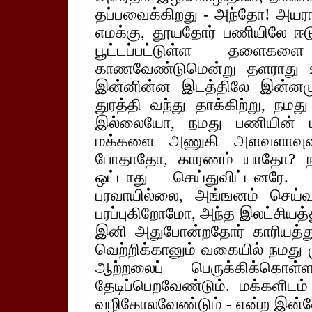
தப்பவைக்கிறது - அந்தோ! அயரா
எமக்கு, தூயதோர் பணியிலே ஈடுப
பூட்டப்பட்டுள்ள தளைகள
காணவேண்டுமென்று தளராது உழ
இன்னின்ன இடத்திலே இன்னமும
துரத்தி வந்து தாக்கிற்று, ந
இல்லையோ, நமது பணியின் ம
மக்களை அணுகி அளவளாவுவதி
போதாதோ, காரணம் யாதோ? ந
ஒட்டாது செய்துவிட்டனரே. 
பரவாயில்லை, அங்ஙனம் செய்வ
பரப்புகிறோமோ, அந்த இலட்சியத்
இனி அதுபோன்றதோர் காரியத்து
வெற்றிக்கானும் வகையில் நமது
ஆற்றலைப் பெருக்கிக்கொள
தேடிப்பெறவேண்டும். மக்களிடம
வழிகோலவேண்டும் - என்ற இன்