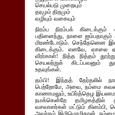
செயல்படு முறையும்
தரமும் திறமும்
வழியும் வகையும்
நிரம்ப நிரம்பக் கிடைக்கும
பதினைந்து, நாளை ஐம்பதாகும்
மிரண்டோடும். செந்தேனென இனிக
கிடைக்கும். எனவே, ஏசலை ஏவ
வீரர்காள்! நித்த நித்தம் தூற்ற
செயலற்றுக் கிடப்பவனும் து
உதவுங்கள்.
தம்பி! இந்தத் தேர்தலில் ந
பெற்றோமே, அவை, நம்மை கவலைக
காணாமலும், உயிர்த்தெழ இயலாமலு
நமக்கென்றே தமிழகத்தில் தன
வசவாளர்கள் மட்டும் கிளம்பி, வ
அவர்தம் இழிமொழிதான், நம்மை