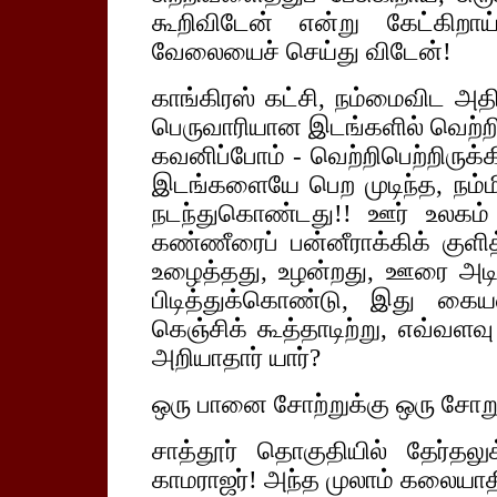
கூறிவிடேன் என்று கேட்கிறா
வேலையைச் செய்து விடேன்!
காங்கிரஸ் கட்சி, நம்மைவிட அத
பெருவாரியான இடங்களில் வெற்றி ப
கவனிப்போம் - வெற்றிபெற்றிருக
இடங்களையே பெற முடிந்த, நம்ம
நடந்துகொண்டது!! ஊர் உலகம் 
கண்ணீரைப் பன்னீராக்கிக் குளித
உழைத்தது, உழன்றது, ஊரை அடி
பிடித்துக்கொண்டு, இது கைய
கெஞ்சிக் கூத்தாடிற்று, எவ்வளவ
அறியாதார் யார்?
ஒரு பானை சோற்றுக்கு ஒரு சோறு
சாத்தூர் தொகுதியில் தேர்தலு
காமராஜர்! அந்த முலாம் கலையாதி