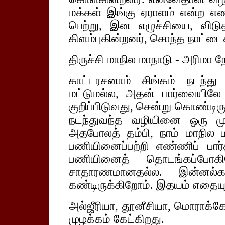
மக்கள் இங்கு ஏராளம் என்ற எ
பெற்று, இன எழுச்சியை, விடுத
கிளம்புகின்றனர், சொந்த நாட்டைக
திருச்சி மாநில மாநாடு - அரிமா நே
காட்டரசனாம் சிங்கம் நடந்த
மட்டுமல்ல, அதன் பார்வையிலே 
குறிப்பிடுவது, சென்று கொண்டிரு
நடந்துவந்த வழியினை ஒரு முறை
அதபோலத் தம்பி, நாம் மாநில ம
பணியினைப்பற்றி எண்ணிப் பார்த
பணியினைத் தொடங்கப்போக
சாதாரணமானதல்ல. இன்னல்கள
கண்டிருக்கிறோம். இதயம் எதையும
அல்ஜீரியா, தூனீசியா, மொராக்கே
முழக்கம் கேட்கிறது.