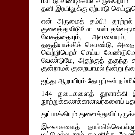
மாட்டு வண்டிகளில் வருகிறோம்
தனி இரயிலுக்கு ஏற்பாடு செய்து
என் அருமைத் தம்பி! தூற்றல்
குலைத்துவிடுமோ என்பதல்ல-நம
வேகத்தையும், அளவையும், 
தகுதியாக்கிக் கொண்டு, அதை ந
வெற்றிபெறச் செய்ய வேண்டும
வேண்டுமே, அதற்குத் தகுந்த கூ
குன்றாமல் குறையாமல் நின்று ந
ஐந்து ஆறாயிரம் தோழர்கள் நம்மில
144 தடைகளைத் தூளாக்கி இரு
நூற்றுக்கணக்கானவர்களைப் பதம் 
துப்பாக்கியும் துளைத்துவிட்டிருக்
இவைகளைத் தாங்கிக்கொள்ளும
மட்டுமல்ல நாம் கவனிக்க வேண்ட