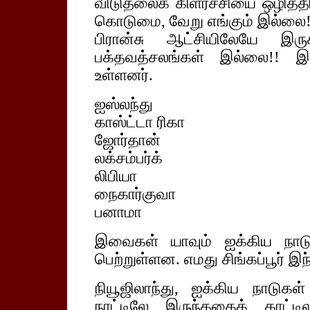
விடுதலைக் கிளர்ச்சியை ஒழித்த
கொடுமை, வேறு எங்கும் இல்லை! 
பிரான்சு ஆட்சியிலேயே இருக
பக்தவத்சலங்கள் இல்லை!! இ
உள்ளனர்.
ஐஸ்லந்து
காஸ்ட்டா ரிகா
ஜோர்தான்
லக்சம்பர்க்
லிபியா
நைகார்குவா
பனாமா
இவைகள் யாவும் ஐக்கிய நாடு
பெற்றுள்ளன. எமது சிங்கப்பூர் 
நியூஜிலாந்து, ஐக்கிய நாடுக
நாட்டிலே இருந்ததைக் காட்டி