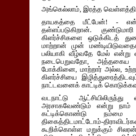
அங்கெல்லாம், இரத்த வெள்ளத்தில
தாயகத்தை மீட்பேன்! - என்ற
தள்ளப்படுகிறான். குண்டுமா
கிளர்ச்சிகளை ஒடுக்கிடத் த
மாற்றான் முன் மண்டியிடுவதைக்
பலியாகி வீழ்வதே மேல் என்று வ
நடைபெறுவதோ, அத்தகைய 
போக்கினை, மாற்றார் அல்ல, உற்
கிளர்ச்சியை இழித்துரைத்திடவு
நாட்டவனைக் காட்டிக் கொடுக்கவு
வடநாட்டு ஆட்சியிலிருந்து
அரசாகவேண்டும் என்று நாம் ப
கட்டிக்கொண்டு நம்மை எ
திகைத்திடமாட்டோம்-திராவிடர்
கூறிக்கொள்ள மறுக்கும் சிலரன்