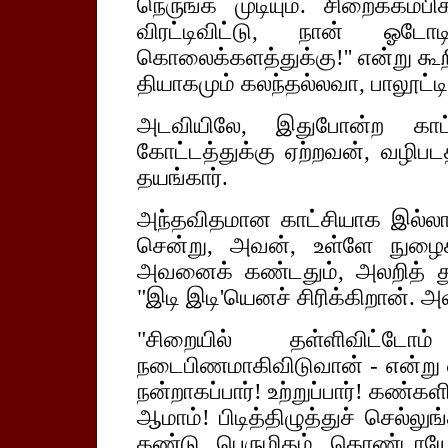
நெருங்க முடியும். சிறைக்கம்பி
விரட்டிவிட்டு, நான் ஓட
கொலைக்களத்துக்கு!'' என்று கூ
தியாகமும் கலந்தல்லவா, பாலூட்டி 
அடவியிலே, இதுபோன்ற காட்
கோட்டத்துக்கு ஏற்றவன், வழிபட
தயங்கார்.
அந்தவிதமான காட்சியாக இல்லா
சென்று, அவன், உள்ளே நுழைக
அவனைக் கண்டதும், அலறித் து
"இடி இடி'யெனச் சிரிக்கிறான். அ
"சிறையில் தள்ளிவிட்ட
நடைபிணமாகிவிடுவான் - என்று
நன்றாகப்பார்! உற்றுப்பார்! கண்க
ஆமாம்! பிடித்திழுத்துச் செல்லு
கண்டு பெருமிதம் கொண்டாயே