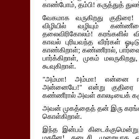
காண்போம், தம்பி! கருத்துத் துலங
வேகமாக வருகிறது குதிரை! வ
விழியில் வழியும் கண்ணீ
தலைவிரிகோலம்! கரங்களில் வி
காவல் புரியவந்த வீரர்கள் ஓடி
காண்கிறாள்; கண்ணீரால், பார்வை
பார்க்கிறாள், முகம் மலருகி
கூவுகிறாள்.
"அம்மா! அம்மா! என்னை 
அன்னையே!'' என்று குதிரை வ
கண்ணீரால் அவள் காலடியைக் கழ
அவன் முகத்தைத் தன் இரு கரங்க
கொள்கிறாள்.
இந்த இன்பம் கிடைக்குமென்ற
மகனே! கடைசி முறையாக ஒர