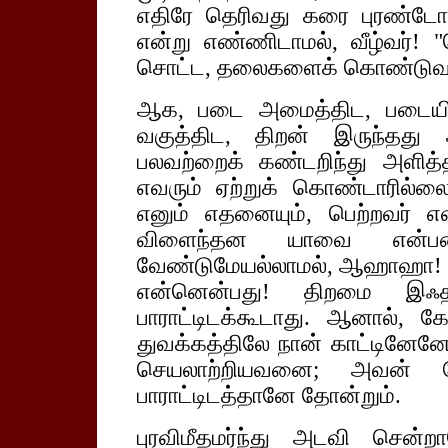
எதிரே தெரிவது கரை புரண்டோ
என்று எண்ணிடாமல், வீழ்வர்! 
சொட்ட, தலைகளைக் கொண்டுவந்த
ஆக, படை அமைத்திட, படையினர
வகுத்திட, திறன் இருந்தது அ
பலவற்றைக் கண்டறிந்து அளி
எவரும் ஏற்றுக் கொண்டாரில்ல
எனும் எதனையும், பெற்றவர் எவ
விளைந்தன யாவை என்பதைப
வேண்டுமேயல்லாமல், ஆஹாஹா! வ
என்னென்பது! திறமை இஃத
பாராட்டிடக்கூடாது. ஆனால், கேட
துவக்கத்திலே நான் காட்டினேனே,
செயலாற்றியவனை; அவன் போ
பாராட்டிடத்தானே தோன்றும்.
புரவிமீதமர்ந்து அடவி சென