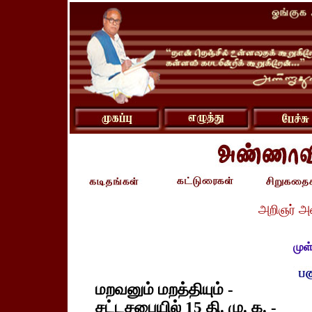
அறிஞர் அ
முள
மறவனும் மறத்தியும் -
சட்டசபையில் 15 தி. மு. க. -