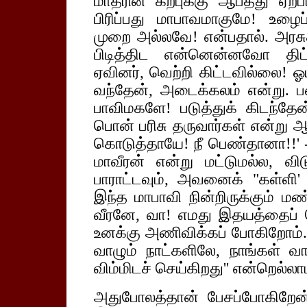
மாதரின் கற்புக்கு ஆபத்து ஏற
பிரிப்பது மாபாவமாகுமே! உழ
முறை அல்லவே! என்பதால். அரச
பிடித்திட என்னென்னவோ திட
ஏவினர், வெற்றி கிட்டவில்லை! ஓ
வந்தேன், அடைக்கலம் என்று. ப
பாவிமகளே! படுத்துக் கிடந்தேன
பொன் பரிசு தருவார்கள் என்று ஆ
கொடுத்தாயே! நீ பெண்தானா!!'
மாவீரன் என்று மட்டுமல்ல, வி
பாராட்டவும், அவனைக் "கள்ளி' 
இந்த மாபாவி நின்றிருக்கும் ம
வீரனே, வா! எமது இதயத்தைப் ப
உனக்கு அணிவிக்கப் போகிறோம்.
வாழும் நாட்களிலே, நாங்கள் 
விம்மிடச் செய்கிறது'' என்றெல்லாம
அதுபோலத்தான் பேசப்போகிறேன்