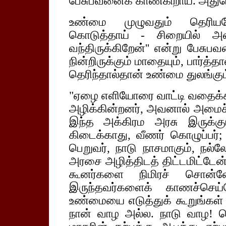
பேசுபவனைக் காண்கிறாய். அதுப
உண்மை முழுவதும் தெரியவே
கொடுத்தாய் - சிறையில் 
வந்திருக்கிறேன்'' என்று பேசு
நின்றிருக்கும் மாதையும், பார்த்த
தெரிந்தால்தான் உண்மை துலங்கும
"ஏழை எளியோரை வாட்டி வதைக்க
அழிக்கின்றனர், அவனால் அமைச்சர
இந்த அக்கிரம அரசு இருக்கு
கிடைக்காது, வீணர் கொழுப்பர்
பெறுவர், நாடு நாசமாகும், நல்
அரசை அழித்திடத் திட்டமிட்டேன
கூனர்களை நிமிரச் சொன்னே
இருந்தவர்களைக் காணச்செய்
உண்மையை எடுத்துக் கூறுங்கள் 
நான் வாழ அல்ல. நாடு வாழ! செ