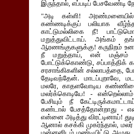
இருந்தால், எப்படிப் பேசவேண்டி ந
"அடி கள்ளி! அரண்மனையில்
கண்ணடிக்குப் பலியாக வீழ்ந
காட்டுமல்லிகை நீ! பாட்டு
மறுத்துவிட்டாய். அங்கம் 
ஆரணங்குகளுக்கு! கருநிறம் உனக
நீ மறுத்தாய், என் மஞ்சம
போட்டுக்கொண்டு, சப்பாத்திக
சரசாங்கிகளின் சல்லாபத்தை, போ
தேடிவந்தேன். மாடப்புறாவே, 
மலரே, காதளவோடிய கண்ணினை 
மலர்க்கொடியே! - என்றெல்லா
பேசியும் நீ கேட்டிருக்கமாட்ட
கண்டால் பேசத்தோன்றாது - என
என்னை அடித்து விரட்டினாய்! துடிக
ஆனால் கசக்கி முகர்ந்தால், மலர்
மன்னனிடம் மண்டியிட்டு அழுது,