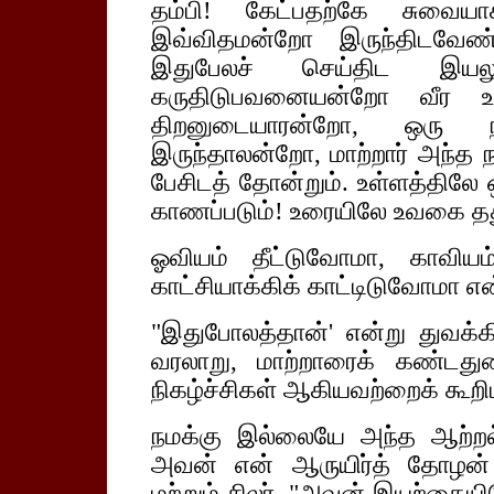
தம்பி! கேட்பதற்கே சுவையா
இவ்விதமன்றோ இருந்திடவேண்
இதுபேலச் செய்திட இயலும
கருதிடுபவனையன்றோ வீர உலக
திறனுடையாரன்றோ, ஒரு ந
இருந்தாலன்றோ, மாற்றார் அந்த ந
பேசிடத் தோன்றும். உள்ளத்திலே 
காணப்படும்! உரையிலே உவகை தது
ஓவியம் தீட்டுவோமா, காவிய
காட்சியாக்கிக் காட்டிடுவோமா என்
"இதுபோலத்தான்' என்று துவக்க
வரலாறு, மாற்றாரைக் கண்டது
நிகழ்ச்சிகள் ஆகியவற்றைக் கூறிட
நமக்கு இல்லையே அந்த ஆற்றல்?
அவன் என் ஆருயிர்த் தோழன் 
மற்றும் சிலர். "அவன் இயற்கை