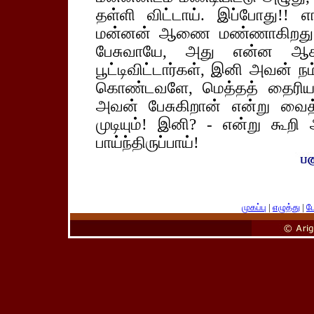
தள்ளி விட்டாய். இப்போது!!
மன்னன் ஆணை மண்ணாகிறது! மாத
பேசுவாயே, அது என்ன ஆகப்
பூட்டிவிட்டார்கள், இனி அவன் ந
கொண்டவளே, மெத்தத் தைரியமா
அவன் பேசுகிறான் என்று வைத
முடியும்! இனி? - என்று கூற
பாய்ந்திருப்பாய்!
முகப்பு
|
எழுத்து
|
பே