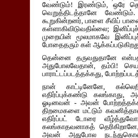
வேண்டும்! இரண்டும், ஒரே த
வெறுத்திடத்தானே வேண்டும்.
கூறுகின்றனர், பாளை சீவிப் பா
கள்ளாகிவிடுவதில்லை; இனிப்புச
முறையின் மூலமாகவே இனிப்பு
போதைதரும் கள் ஆக்கப்படுகிறத
தென்னை தருவதுதானே என்பதால
அதுபோலவேதான், தம்பி! செயல
பாராட்டப்படத்தக்கது, போற்றப்பட
நான் காட்டினேனே, கல்லெறிக
எதிர்ப்புக்கண்டு கலங்காது, அ
ஓடினவன் - அவன் போற்றத்தக
திறமைகளை மட்டும் கவனித்தால்
எதிர்ப்பட் டோரை வீழ்த்துவ
கலங்காதவனாகத் தெரிகிறானே,
அவன் அதுபோல நடந்துகொ