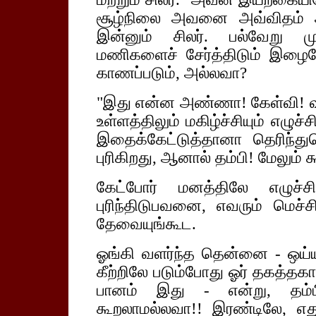
சூழ்நிலை அவனை அவ்விதம் ஆக்
இன்னும் சிலர். பல்வேறு ம
மணிகளைச் சேர்த்திடும் இழைபே
காணப்படும், அல்லவா?
"இது என்ன அண்ணா! கேள்வி! வீரச
உள்ளத்திலும் மகிழ்ச்சியும் எழுச
இதைக்கேட்டுத்தானா தெரிந்துக
புரிகிறது, ஆனால் தம்பி! மேலும் 
கேட்போர் மனத்திலே எழுச்
புரிந்திடுபவனை, எவரும் மெச்ச
தேவையுங்கூட.
ஓங்கி வளர்ந்த தென்னை - ஒய்
கீற்றிலே படும்போது ஓர் தகத்தக
பானம் இது - என்று, தம்பி
கூறலாமல்லவா!! இரண்டிலே, எது