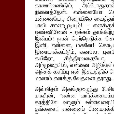
காணவேண்டும், அப்போதுதான
நினைத்தேன். என்னையோ கொல
உன்னையோ, சிறையிலே வைத்துப் ப
பாவி காணமுடியும்! - எனக்குக
எண்ணினேன் - ஏக்கம் தாக்கி
இன்பம்! நான் பெற்றெடுத்த செ
இனி, என்னை, மகனே! கொடியவர
இரையாக்கட்டும், கனலோ புனல
கயிறோ, சித்திரவதையோ, 
அம்முறையில், என்னை அழிக்கட
அந்தக் களிப்பு என் இதயத்தில் ப
மரணம் எனக்கு வேதனை தராது.
அவ்விதம் அகங்குழைந்து பே
மாவீரன், "என்ன வார்த்தையம்ம
கரத்திலே வாளும் உள்ளவரைய
தங்களை! என்னைப் பிணமாக்கி