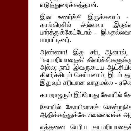
எடுத்துரைக்கத்தான்.
இன உணர்ச்சி இருக்கலாம் - இ
காங்கிரசில் அல்லவா இருக
பார்த்துக்கேட்டோம் - இஃதல்ல
பாராட்டினர்.
அண்ணா! இது சரி, ஆனால், ஓம
"சுயமரியாதைக்' கிளர்ச்சிகளுக்
அல்ல; நாம் இவருடைய ஆட்சியில
கிளர்ச்சியும் செய்யலாம், இடம் 
இதுவும் சரியான வாதமல்ல - ஏனெ
காமராஜரும் இப்போது கோயில் கே
கோயில் கோயிலாகச் சென்றுகெ
ஆதிக்கத்துக்கே உலைவைக்க அஞ்ச
எத்தனை பெரிய சுயமரியாதைக் 