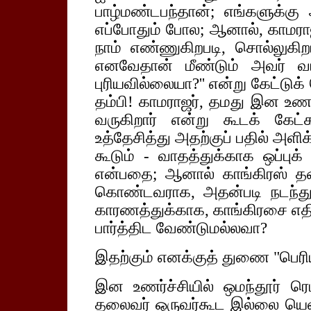
பாழ்மண்டபந்தான்; எங்களுக்கு 
எப்போதும் போல; ஆனால், காமரா
நாம் எண்ணுகிறபடி, சொல்லுகிறப
எனவேதான் மீண்டும் அவர் வர
புரியவில்லையா?'' என்று கேட்டுக்
தம்பி! காமராஜர், தமது இன உணர
வருகிறார் என்று கூடக் க
உத்தேசித்து அதற்குப் பதில் அளி
கூடும் - வாதத்துக்காக ஒப்பு
என்பதை; ஆனால் காங்கிரஸ் த
கொண்டவராக, அதன்படி நடந்து 
காரணத்துக்காக, காங்கிரசை எதிர
பார்த்திட வேண்டுமல்லவா?
இதற்கும் எனக்குத் துணை "பெரிய
இன உணர்ச்சியில் ஒமந்தூர் ரெ
தலைவர் ஒருவர்கூட இல்லை யென்ற