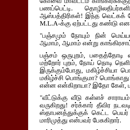
கோவை மாவட்டம் காங்கிரசுக்குத
பணப்பெட்டி. தொழிலதிபர்க
ஆஸ்பத்திரிகள்! இந்த வெட்கக் க
M.L.A-க்கு ஏற்பட்டது கண்டு எனக
"பஞ்சமும் நோயும் நின் மெய்யட
ஆமாம், ஆமாம் என்று காங்கிரசா
பஞ்சம் ஒருபுறம், பதைத்தோடி 
மற்றோர் புறம், நோய் நொடி நெ
இருக்கும்போது, மகிழ்ச்சியா பெ
மகிழ்ச்சி பொங்குமா? பொங்காத
என்ன என்கிறாயா? இதோ கேள், மற
"வீட்டுக்கு வீடு கள்ளச் சாராய
வருகிறது! சர்க்கார் தீவிர நடவ
ஸ்தாபனத்துக்குக் கெட்ட பெயர் வ
மாரிமுத்து என்பவர் பேசுகிறார்.