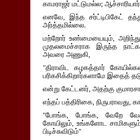
காமராஜர் மட்டுமல்ல; ஆச்சாரியார
எனவே, இந்த சர்ட்டிபிகேட் தந்
அர்த்தமில்லை.
மற்றோர் உண்மையையும், அறிந்த
முதலமைச்சராக இருந்த நாட்களி
அவரை அணுகி,
"திராவிட கழகத்தார் கோயில்கள
பரிகசிக்கிறார்களாமே இதைத் தடு
என்று கேட்டனர், அதற்கு குமாரச
எந்தப் பத்திரிகை, நிருபராவது, க
"போங்க, போங்க, வேறே வ
கோயிலும், உங்களோட சாமிகளும
பிடிச்சுவிடும்''