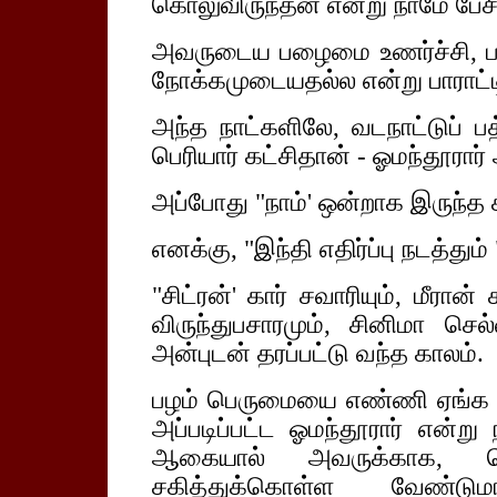
கொலுவிருந்தன என்று நாமே பேசிய
அவருடைய பழைமை உணர்ச்சி, பக
நோக்கமுடையதல்ல என்று பாராட்ட
அந்த நாட்களிலே, வடநாட்டுப் 
பெரியார் கட்சிதான் - ஓமந்தூரார
அப்போது "நாம்' ஒன்றாக இருந்த 
எனக்கு, "இந்தி எதிர்ப்பு நடத்தும்
"சிட்ரன்' கார் சவாரியும், மீரா
விருந்துபசாரமும், சினிமா செல
அன்புடன் தரப்பட்டு வந்த காலம்.
பழம் பெருமையை எண்ணி ஏங்க அ
அப்படிப்பட்ட ஓமந்தூரார் என்று 
ஆகையால் அவருக்காக, வௌ
சகித்துக்கொள்ள வேண்