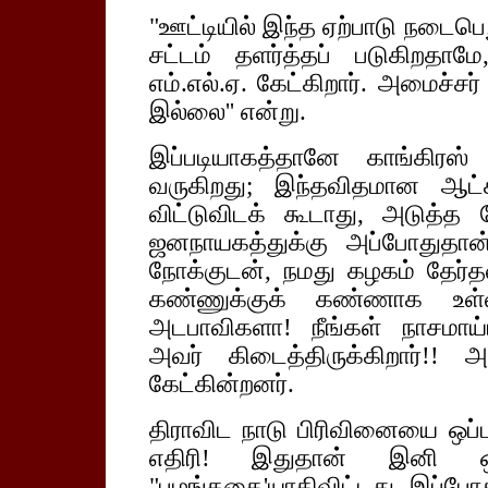
"ஊட்டியில் இந்த ஏற்பாடு நடைபெற
சட்டம் தளர்த்தப் படுகிறதா
எம்.எல்.ஏ. கேட்கிறார். அமைச்சர்
இல்லை'' என்று.
இப்படியாகத்தானே காங்கிரஸ்
வருகிறது; இந்தவிதமான ஆட்ச
விட்டுவிடக் கூடாது, அடுத்த த
ஜனநாயகத்துக்கு அப்போதுதான்
நோக்குடன், நமது கழகம் தேர்தல
கண்ணுக்குக் கண்ணாக உள்ளவ
அடபாவிகளா! நீங்கள் நாசமாய்ப
அவர் கிடைத்திருக்கிறார்!!
கேட்கின்றனர்.
திராவிட நாடு பிரிவினையை ஒப்
எதிரி! இதுதான் இனி ஒ
"பழங்கதை'யாகிவிட்டது. இப்போத