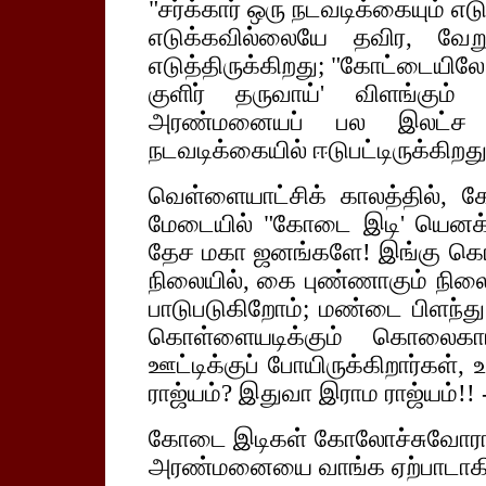
"சர்க்கார் ஒரு நடவடிக்கையும் எ
எடுக்கவில்லையே தவிர, வேற
எடுத்திருக்கிறது; "கோட்டையி
குளிர் தருவாய்' விளங்கும்
அரண்மனையப் பல இலட்ச ரூ
நடவடிக்கையில் ஈடுபட்டிருக்கிறது
வெள்ளையாட்சிக் காலத்தில், கே
மேடையில் "கோடை இடி' யெனக் க
தேச மகா ஜனங்களே! இங்கு கொளுத
நிலையில், கை புண்ணாகும் நிலையி
பாடுபடுகிறோம்; மண்டை பிளந்த
கொள்ளையடிக்கும் கொலைகார
ஊட்டிக்குப் போயிருக்கிறார்கள்
ராஜ்யம்? இதுவா இராம ராஜ்யம்!! 
கோடை இடிகள் கோலோச்சுவோராக
அரண்மனையை வாங்க ஏற்பாடாகி 