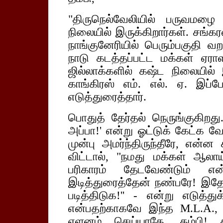
"திருநெல்வேலியில் பருவமழை 
நிலையில் இருக்கிறார்கள். சங்கர
நாங்குனேரியில் பெரும்பகுதி வறட
நாடு கடத்தப்பட்ட மக்கள் ஏரா
ஜில்லாக்களில் கஷ்ட நிலையில் இ
காங்கிரஸ் எம். எல். ஏ. இப்ப
எடுத்துரைத்தார்.
பொதுத் தேர்தல் நெருங்குகிற
அப்பா!' என்று ஓட்டுக் கேட்க 
முன்பு அமர்ந்திருந்தீரே, என்ன 
விட்டால், "நமது மக்கள் ஆலாய்
பரிகாரம் தேடவேண்டும் என
இடித்துரைத்தேன் நண்பரே! இதோ 
படித்திடுக!'' - என்று எடுத்து
என்பதற்காகவே இந்த M.L.A., 
ஏளனம் செய்யாதே, தம்பி! க