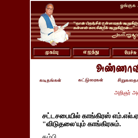
அறிஞர் அ
சட்டசபையில் காங்கிரஸ் எம்.எல்.ஏ
"விடுதலை'யும் காங்கிரசும்.
தம்பி,