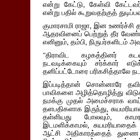
என்று கேட்டு, கேள்வி கேட்டவர
என்று பதில் கூறுவதற்குத் துடிப
குமாரசாமி ராஜா, இன உணர்ச்சி தத
ஆதரவினைப் பெற்றுத் தீர வேண்ட
எனினும், தம்பி, நிருபர்களிடம் அ
"திராவிட கழகத்தினர் கடவ
நடவடிக்கையும் சர்க்கார் எடு
தனிப்பட்டோரை பரிகசித்தாலே நடவ
இப்படித்தான் சொன்னாரே தவிர
பாவிகளை அழித்தொழித்து விடுகி
நமக்கு முதல் அமைச்சராக வாய்
தளபதிகளாக இருந்து, சுயமரிய
தள்ளியது போலவும், காமரா
இடமளிக்காமல், சுயமரியாதைக் க
ஆட்சி அதிகாரத்தைத் துணை த