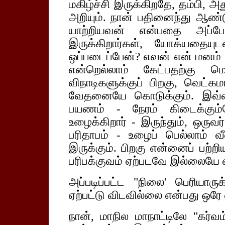
மகிழ்ச்சி இருக்கிறதே, தம்பி, 
அறியும். நான் பதினைந்து ஆண்ட
யாற்றியவன் என்பதை அப்பே
இருக்கிறார்கள், யோக்யதைய
ஒப்படைப்பேன்? எவன் என் மனம் த
என்றெல்லாம் கேட்பதற்கு 
விநாடிகளுக்குப் பிறகு, வெட்க
வேதனையே கொடுக்கும். இவ்வ
பயணம் - நேரம் கிடைக்கும்ப
உழைக்கிறார் - இருந்தும், ஒரு
பரிதாபம் - உழைப் பெல்லாம்
இருக்கும். பிறகு என்னைப் பற்ற
பரிபக்குவம் ஏற்படவே இல்லையே என
அப்படிப்பட்ட "நிலை' பெரியாரு
ஏற்பட்டு விடவில்லை என்பது ஒர
நான், மாநில மாநாட்டிலே "கர