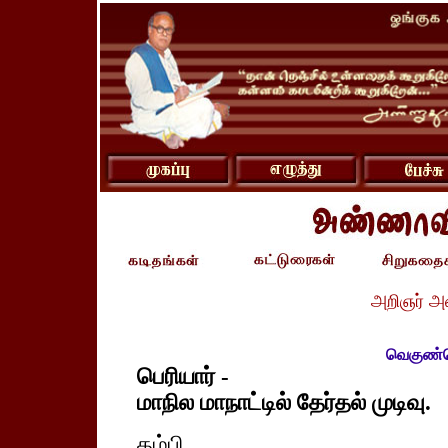
அறிஞர் அ
வெகுண்டெ
பெரியார் -
மாநில மாநாட்டில் தேர்தல் முடிவு.
தம்பி,