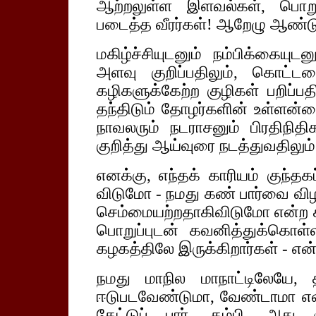
ஆற்றலுள்ள இளவல்கள், பொறு
படைத்த வீரர்கள்! ஆறேழு ஆண்ட
மகிழ்ச்சியுடனும் நம்பிக்கைய
அளவு குறிப்பதிலும், கொட்டக
கழிகளுக்கேற்ற குழிகள் பறிப்ப
தந்திடும் தோழர்களின் உள்ளன்ப
நாவலரும் நடராசனும் பிரதிநிதிக
குறித்து ஆய்வுரை நடத்துவதிலும் ஈ
எனக்கு, எந்தக் காரியம் குந்தக
விடுமோ - நமது கண் பார்வை வ
செம்மையற்றதாகிவிடுமோ என்ற
பொறுப்புடன் கவனித்துக்கொள
கழகத்திலே இருக்கிறார்கள் - எ
நமது மாநில மாநாட்டிலேயே, 
ஈடுபடவேண்டுமா, வேண்டாமா என
கேட்டுப் பார், தம்பி, அது