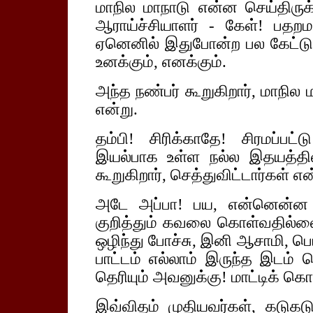
மாநில மாநாடு என்ன செய்திருக்
ஆராய்ச்சியாளர் - கேள்! பதற
ஏனெனில் இதுபோன்ற பல கேட்டுக
உனக்கும், எனக்கும்.
அந்த நண்பர் கூறுகிறார், மாநில மா
என்று.
தம்பி! சிரிக்காதே! சிரமப்ப
இயல்பாக உள்ள நல்ல இதயத்தி
கூறுகிறார், செத்துவிட்டார்கள் என
அடே அப்பா! பய, என்னென்ன 
குறித்தும் கவலை கொள்வதில்லை 
ஒழிந்து போச்சு, இனி ஆசாமி, பெ
பாட்டம் எல்லாம் இருந்த இடம் 
தெரியும் அவனுக்கு! மாட்டிக் கெ
இவ்விதம் முதியவர்கள், கடுகடுத