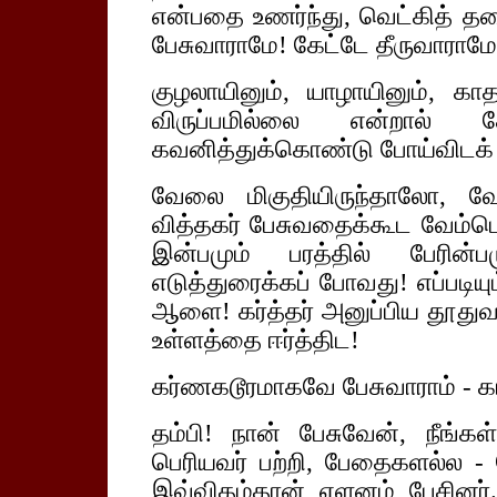
என்பதை உணர்ந்து, வெட்கித் தல
பேசுவாராமே! கேட்டே தீருவாராமே! ப
குழலாயினும், யாழாயினும், கா
விருப்பமில்லை என்றால்
கவனித்துக்கொண்டு போய்விடக்
வேலை மிகுதியிருந்தாலோ, வே
வித்தகர் பேசுவதைக்கூட வேம்ப
இன்பமும் பரத்தில் பேரின்ப
எடுத்துரைக்கப் போவது! எப்படியு
ஆளை! கர்த்தர் அனுப்பிய தூதுவ
உள்ளத்தை ஈர்த்திட!
கர்ணகடூரமாகவே பேசுவாராம் - கா
தம்பி! நான் பேசுவேன், நீங்கள
பெரியவர் பற்றி, பேதைகளல்ல
இவ்விதம்தான் ஏளனம் பேசினர்.