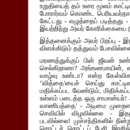
உறுதியைத் தம் உரை மூலம் காட்டி
போரார்வம் கொண்ட பெரியவர்தா
கேட்டது - எழுத்தைப் படித்தது
இயற்றிற்று அவர் கோரிக்கையை 
இத்தனைக்கும் அவர் பிறப்பு - இற
விளக்கிடும் தத்துவம் பேசவில்ல
மரணத்துக்குப் பின் ஜீவன் உண
செல்கிறானா? அங்ஙனமாயின், 
வாழ்வு உண்டா? என்ற கேள்வி
"வித்தை'யைச் செய்து காட்ட
மதிக்கப்பட வேண்டும், மிதிக்கப
உள்ளம் படைத்த ஒரு சாமான்யர்!
வாணிபத்தை' - அடிமை முறையைக
செவியில் விழவில்லை - இதழ்
படவில்லை! முச்சந்திகளில் நின்
சொட்டச் சொட்டப் பேசி இரசித