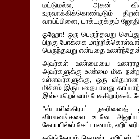
மட்டுமல்ல, அதன் விள
உருவாக்கிக்கொண்டிடும் தி
வாய்ப்பினை, டாக்டருக்கும் ஜோதிட
ஓஹோ! ஒரு பெருந்தவறு செய்த
பிறகு போக்கை மாற்றிக்கொள்வா
பெருந்தவறு என்பதை உணர்ந்தேன
அவர்கள் உண்மையை உணராததா
அவர்களுக்கு உண்மை மிக நன்ற
உள்ளவர்களுக்கு, ஒரு விதமா
மிச்சம் இருப்பதையாவது காப்பா
இவ்வாறெல்லாம் பேசுகிறார்கள்.
"ஸ்டாலின்கிராட் நகரினைத் 
விமானங்களை உடனே அனுப்ப உத
கோயபில்ஸ் கேட்டானாம், ஹிட்லரி
கடுங்கோபம் கொண்ட ஹிட்லர், "