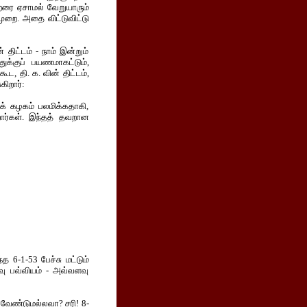
ிறரை ஏசாமல் வேறுயாரும்
முறை. அதை விட்டுவிட்டு
 திட்டம் - நாம் இன்றும்
ுக்குப் பயணமாகட்டும்,
ட, தி. க. வின் திட்டம்,
கிறார்:
டக் கழகம் பலமிக்கதாகி,
றார்கள். இந்தத் தவறான
்த 6-1-53 பேச்சு மட்டும்
வு பவ்வியம் - அவ்வளவு
்ப வேண்டுமல்லவா? சரி! 8-