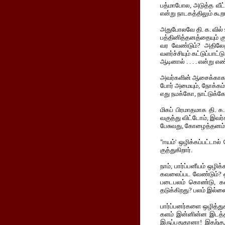
பத்மாபோல, அடுத்த வீட்
என்று நாடகத்திலும் கூற
அதுபோலவே தி. க. வில்
பத்தினித்தனத்தையும் குர
வர வேண்டும்? அதிலேத
வளர்ச்சியும் கட்டுப்பாட்
ஆடினால் . . . . என்று 
அவர்களின் ஆசைக்காகப் ப
போர் அமையும், நோக்கம்
எது நமக்கோ, நாட்டுக்கே
மிகப் பிரமாதமாக தி. க.
வகுத்து விட்டோம், இவர்
பேசுவது, கோழைத்தனம், பா
"ஈயம்' ஒழிக்கப்பட்டால
குத்துகிறார்.
நாம், பார்ப்பனீயம் ஒழி
கவலைப்பட வேண்டும்? ஒழ
படைபலம் கொண்டு, கண்
தடுக்கிறது? பலம் இல்ல
பார்ப்பனர்களை ஒழித்து
களம் இன்னின்ன இடத்தி
இருப்பதுதானா! இதற்கு