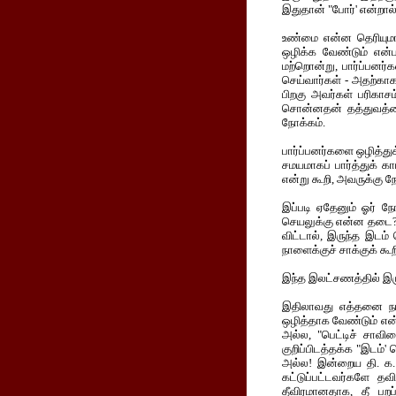
இதுதான் "போர்' என்றால்
உண்மை என்ன தெரியுமா த
ஒழிக்க வேண்டும் என்
மற்றொன்று, பார்ப்பனர
செய்வார்கள் - அதற்காக 
பிறகு அவர்கள் பரிகாச
சொன்னதன் தத்துவத்தை
நோக்கம்.
பார்ப்பனர்களை ஒழித்துக
சமயமாகப் பார்த்துக் க
என்று கூறி, அவருக்கு நே
இப்படி ஏதேனும் ஓர் நே
செயலுக்கு என்ன தடை? வீ
விட்டால், இருந்த இடம்
நாளைக்குச் சாக்குக் கூற
இந்த இலட்சணத்தில் இருக்
இதிலாவது எத்தனை நாட்
ஒழித்தாக வேண்டும் என்று
அல்ல, "பெட்டிச் சாவிய
குறிப்பிடத்தக்க "இடம்'
அல்ல! இன்றைய தி. க. வ
கட்டுப்பட்டவர்களே தவ
தீவிரமானதாக, தீ பறப்