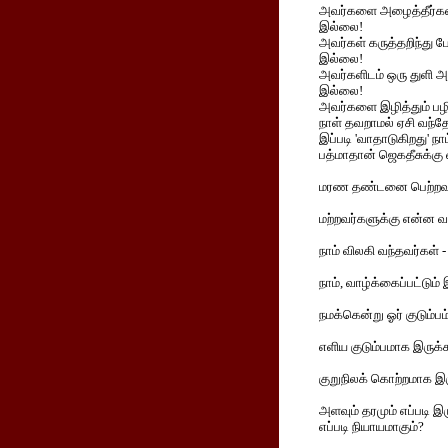
அவர்களை அழைத்தீர்க
இல்லை!
அவர்கள் கருத்தறிந்து ப
இல்லை!
அவர்களிடம் ஒரு துளி அன
இல்லை!
அவர்களை இழித்தும் பழி
நாள் தவறாமல் ஏசி வந்த
இப்படி 'வாதாடுகிறது' ந
பத்மாதான் ஜெகதீசுக்கு
மரண தண்டனை பெற்றவன் ம
மற்றவர்களுக்கு என்ன 
நாம் விலகி வந்தவர்கள் -
நாம், வாழ்க்கைப்பட்டும
நமக்கென்று ஓர் குடும்ப
எளிய குடும்பமாக இருக்க
குறுநிலக் கொற்றமாக இர
அளவும் தரமும் எப்படி இர
எப்படி நியாயமாகும்?