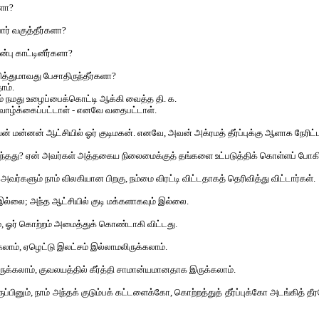
ளா?
ோர் வகுத்தீர்களா?
்பு காட்டினீர்களா?
த்துமாவது பேசாதிருந்தீர்களா?
ோம்.
ாம் நமது உழைப்பைக்கொட்டி ஆக்கி வைத்த தி. க.
 வாழ்க்கைப்பட்டாள் - எனவே வதைபட்டாள்.
ன்னன் ஆட்சியில் ஓர் குடிமகன். எனவே, அவன் அக்ரமத் தீர்ப்புக்கு ஆளாக நேரிட்ட
வந்தது? ஏன் அவர்கள் அத்தகைய நிலைமைக்குத் தங்களை உட்படுத்திக் கொள்ளப் போகி
 அவர்களும் நாம் விலகியான பிறகு, நம்மை விரட்டி விட்டதாகத் தெரிவித்து விட்டார்கள்.
் இல்லை; அந்த ஆட்சியில் குடி மக்களாகவும் இல்லை.
ம், ஓர் கொற்றம் அமைத்துக் கொண்டாகி விட்டது.
லாம், ஏழெட்டு இலட்சம் இல்லாமலிருக்கலாம்.
ுக்கலாம், குவலயத்தில் கீர்த்தி சாமான்யமானதாக இருக்கலாம்.
ுப்பினும், நாம் அந்தக் குடும்பக் கட்டளைக்கோ, கொற்றத்துத் தீர்ப்புக்கோ அடங்கித் த