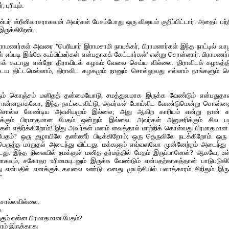
புரியும்.
்பர் ஸ்ரீனிவாசராகவன் அவர்கள் பேசும்போது ஒரு விஷயம் குறிப்பிட்டார். அதைப் பற
ருக்கிறேன்.
ராமணர்கள் அவரை "பெரியார் இராமசாமி நாயக்கர், பிராமணர்கள் இந்த நாட்டில் வா
் எப்படி இங்கே கூப்பிட்டீர்கள் என்பதாகக் கேட்டார்கள்' என்று சொன்னார். பிராமணர்
கக் கூடாது என்றோ திராவிடக் கழகம் வேலை செய்ய வில்லை. திராவிடக் கழகத்தி
ைய திட்டமெல்லாம், திராவிட கழகமும் நானும் சொல்லுவது எல்லாம் நாங்களும் 
ளும் கொஞ்சம் மனிதத் தன்மையோடு, சமத்துவமாக இருக்க வேண்டும் என்பதுத
ொன்னதாகவோ, இந்த நாட்டைவிட்டு, அவர்கள் போய்விட வேண்டுமென்று சொன்ன
ொல்ல வேண்டிய அவசியமும் இல்லை; அது ஆகிற காரியம் என்று நான் கரு
நமக்கும் பிரமாதமான பேதம் ஒன்றும் இல்லை. அவர்கள் அனுசரிக்கும் சில ப
ள் எதிர்க்கிறோம்! இது அவர்கள் மனம் வைத்தால் மாற்றிக் கொள்வது பிரமாதமான 
ேதம்? ஒரு குழாயிலே தண்ணீர் பிடிக்கிறோம்; ஒரு தெருவிலே நடக்கிறோம். ஒ
 பெருத்த மாறுதல் அடைந்து விட்டது. மக்களும் எவ்வளவோ முன்னேற்றம் அடைந்து வ
்டது. இந்த நிலையில் நமக்குள் மனித தர்மத்தில் பேதம் இருப்பானேன்? ஆகவே, உள்
ாகவும், சகோதர உரிமையுடனும் இருக்க வேண்டும் என்பதற்காகத்தான் பாடுபடுகி
ு என்பதில் எனக்குக் கவலை உண்டு. எனது முயற்சியில் பலாத்காரம் சிறிதும் இருக
'
ொல்லவில்லை.
.
்கும் என்ன பிரமாதமான பேதம்?
ாரம் இருக்காது