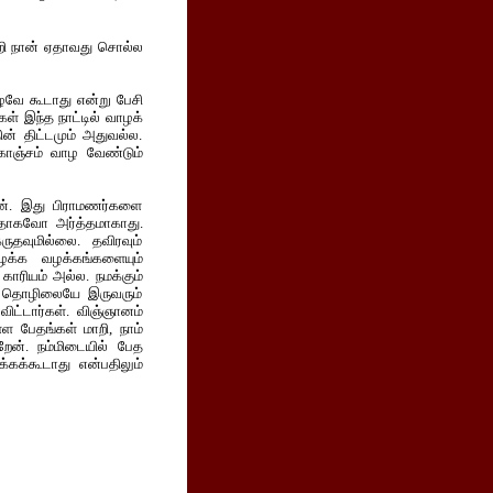
்றி நான் ஏதாவது சொல்ல
ழவே கூடாது என்று பேசி
கள் இந்த நாட்டில் வாழக்
ன் திட்டமும் அதுவல்ல.
கொஞ்சம் வாழ வேண்டும்
ான். இது பிராமணர்களை
தாகவோ அர்த்தமாகாது.
தவுமில்லை. தவிரவும்
ழக்க வழக்கங்களையும்
காரியம் அல்ல. நமக்கும்
ரு தொழிலையே இருவரும்
ிட்டார்கள். விஞ்ஞானம்
ள பேதங்கள் மாறி, நாம்
றேன். நம்மிடையில் பேத
்கக்கூடாது என்பதிலும்