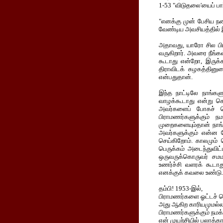
1-53 "விடுதலை'யைப் பார், 
"எனக்கு முன் பேசிய நண
வேண்டிய அவசியத்தில் இ
அதாவது, யாரோ சில பி
வருகிறார். அவரை நீங்கள
கூடாது என்றோ, இருக்
திராவிடக் கழகத்தினுட
என்பதுதான்.
இந்த நாட்டிலே நாங்க
வாழக்கூடாது என்று ச
அவர்களைப் போகச் ச
பிராமணர்களுக்கும் 
முறைகளையும்தான் நாங்க
அவர்களுக்கும் என்ன ப
செய்கிறோம். காலமும்
பெருக்கம் அடைந்துவிட
ஒருவருக்கொருவர் சமம
உணர்ச்சி வளரக் கூடாத
எனக்குக் கவலை உண்டு.'
தம்பி! 1953-இல்,
பிராமணர்களை ஓட்டச் ச
அது ஆகிற காரியமுமல்ல
பிராமணர்களுக்கும் நமக
என் முயற்சியில் பலாத்க