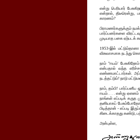
என்று பெரியார் பேசுகி
என்றால், திடீரென்று, 
காரணம்?
பிராமணர்களுக்கும் நமக
பார்ப்பனர்களை விரட்டவ
முடியாத பகை ஏற்படக் க
1953-இல் மட்டும்தானா
விசுவாசமாக நடந்து கொள
நாம் "ஈயம்' பேசுகிற
என்பதால் வந்த எரிச்ச
எண்ணமாட்டார்கள். அப்ப
நடத்தட்டும்! நாடு மட்டும
நாம், தம்பி! பார்ப்பனீ
ஈயம். . . . என்று ஏளனம் 
நாங்கள் எப்படிக் கருத 
தனியாகப் பேசும்போதோ
பிடித்தான் - எப்படி இர
கிடைக்காதது கண்டு, பத
அன்புள்ள,