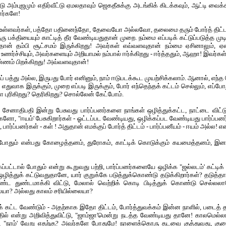
டு அம்புஜமும் எதிர்வீட்டு ஏமலதாவும் ஜெகதீசுக்கு அடங்கிக் கிடக்கவும், ஆட்டி வைக
ார்களே!
 உள்ளவர்கள், பத்தோ பதினைந்தோ, தேவையோ அல்லவோ, தலைமை தரும் போர்த் திட்
ு பக்தியையும் காட்டித் தீர வேண்டியதுதான் முறை. நம்மை எப்படிக் கட்டுப்படுத்த முட
ான் தம்பி சூட்சமம் இருக்கிறது! அவர்கள் எவ்வளவுதான் நம்மை ஏசினாலும், ஏள
டு உணர்ச்சியும், அவர்களையும் அறியாமல் நம்பால் ஈர்க்கிறது - ஈர்த்ததும், ஆஹா! இவர்கள்
எண்ணம் பிறக்கிறது! அவ்வளவுதான்!
த்து அல்ல, இருபது போர் எனினும், நாம் ஈடுபடக்கூட முயற்சிக்கலாம். ஆனால், எந்த 
 எதுவாக இருக்கும், முறை எப்படி இருக்கும், போர் எந்தெந்தக் கட்டம் செல்லும், எப்பே
ா புரிகிறது? தெரிகிறது? சொல்லேன் கேட்போம்.
 சேனாதிபதி இன்று பேசுவது பார்ப்பனர்களை நாங்கள் ஒழித்துக்கட்ட, நாட்டை விட்டு வ
களோ, "ஈயம்' பேசுகிறார்கள் - ஓட்டப்பட வேண்டியது, ஒழிக்கப்பட வேண்டியது பார்ப்பனர்
ர்ப்பனர்கள் - கள் ! அதுதான் எமக்குப் போர்த் திட்டம் - பார்ப்பனீயம் - ஈயம் அல்ல! என்
் போதும் என்பது கோழைத்தனம், துரோகம், காட்டிக் கொடுக்கும் கயமைத்தனம், இன
க்கப்பட்டால் போதும் என்று கூறுவது பற்றி, பார்ப்பனர்களையே ஒழிக்க "ஜல்லடம்' கட்டி
ித்துக் கட்டுவதுதானே, யார் குறுக்கே படுத்துக்கொண்டு தடுக்கிறார்கள்? தடுத்த
ட துண்டமாக்கி விட்டு, மேலால் வெற்றிக் கொடி பிடித்துக் கொண்டு செல்லல
ையா? அல்லது காலம் சரியில்லையா?
க் கட்ட வேண்டும் - அதற்காக இதோ திட்டம், போர்த்துவக்கம் இன்ன நாளில், படைத்
ல் என்று அறிவித்துவிட்டு, "ஜாம்ஜா'மென்று நடத்த வேண்டியது தானே! காலமெல்ல
, "நாம்' வேறு எதற்கு? அவர்களே போதுமே! நாளைக்கொரு தடவை குத்துவது, கு