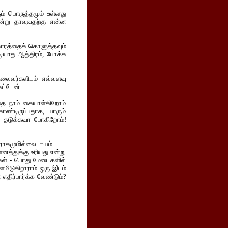
ம் பொருத்தமும் உள்ளது
 என்று தாவுவதற்கு என்ன
காரத்தைக் கொளுத்தவும்
டியாத ஆத்திரம், போக்க
 தலைவர்களிடம் எவ்வளவு
ேட்டேன்.
ை நாம் கையாள்கிறோம்
ாண்டிருப்பதாக, யாரும்
! தடுக்கவா போகிறோம்!
ாகமுமில்லை. ஈயம். . . .
 ஏளனத்துக்கு உரியது என்று
ர்கள் - பொது மேடைகளில்
ளமிடுகிறாராம் ஒரு இடம்
 எதிர்பார்க்க வேண்டும்?