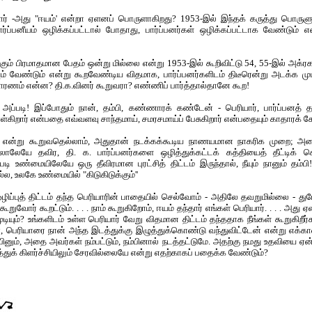
றார் -அது "ஈயம்' என்றா ஏளனப் பொருளாகிறது? 1953-இல் இந்தக் கருத்து பொருளு
பார்ப்பனீயம் ஒழிக்கப்பட்டால் போதாது, பார்ப்பனர்கள் ஒழிக்கப்பட்டாக வேண்டும்
்கும் பிரமாதமான பேதம் ஒன்று மில்லை என்று 1953-இல் கூறிவிட்டு 54, 55-இல் அக்ர
ும் வேண்டும் என்று கூறவேண்டிய விதமாக, பார்ப்பனர்களிடம் திடீரென்று அடக்க மு
ாரணம் என்ன? தி.க.வினர் கூறுவரா? எண்ணிப் பார்த்தால்தானே கூற!
 அப்படி! இப்போதும் நான், தம்பி, கண்ணாரக் கண்டேன் - பெரியார், பார்ப்பனத்
்கிறார் என்பதை எவ்வளவு சாந்தமாய், சமரசமாய்ப் பேசுகிறார் என்பதையும் காதாரக் க
ோம் என்று கூறுவதெல்லாம், அதுதான் நடக்கக்கூடிய நாணயமான நாகரிக முறை; அத
லாலேயே தவிர, தி. க. பார்ப்பனர்களை ஒழித்துக்கட்டக் கத்தியைத் தீட்டிக் கெ
டி உண்மையிலேயே ஒரு தீவிரமான புரட்சித் திட்டம் இருந்தால், நீயும் நானும் தம்பி
ல்ல, உலகே உண்மையில் "கிடுகிடுக்கும்''
ய ஒழிப்புத் திட்டம் தந்த பெரியாரின் பாதையில் செல்வோம் - அதிலே தவறுமில்லை - துரே
கூறுவோர் கூறட்டும். . . . நாம் கூறுகிறோம், ஈயம் தந்தார் எங்கள் பெரியார். . . . அது
முடியும்? உங்களிடம் உள்ள பெரியார் வேறு விதமான திட்டம் தந்ததாக நீங்கள் கூறுகிறீ
, பெரியாரை நான் அந்த இடத்துக்கு இழுத்துக்கொண்டு வந்துவிட்டேன் என்று எக்கா
ுப்பினும், அதை அவர்கள் நம்பட்டும், நம்பினால் நடத்தட்டுமே. அதற்கு நமது உதவியை ஏன்
்துக் கிளர்ச்சியிலும் சேரவில்லையே என்று எதற்காகப் பதைக்க வேண்டும்?