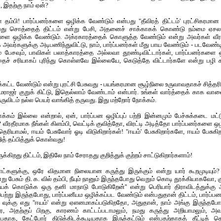
, இதற்கு நாம் ஏன்?
ம்பி! பார்ப்பனர்களை ஒழிக்க வேண்டும் என்பது "தீவிரத் திட்டம்' புரட்சிகரமான த
பது சொத்தைத் திட்டம் என்று பேசி, அதனைச் சாக்காகக் கொண்டு நம்மை ஏசலாம
்களை ஒழிக்க வேண்டும். அக்ரகாரத்தைக் கொளுத்த வேண்டும் என்று அவர்கள் வீரத
அவர்களுக்கு அடிபணிந்துவிட்டு, நாம், பார்ப்பனர்கள் மீது பாய வேண்டும் - படவேண்
ம் பேசவும், பாவிகள் பலாத்காரத்தை அல்லவா தூண்டிவிட்டார்கள், பார்ப்பனர்களை 
ச் சரியாகப் புரிந்து கொள்ளவே இல்லையே, கெடுத்தே விட்டார்களே என்று பழி சும
்கட்ட வேண்டும் என்று புரட்சி பேசுவது - பயங்கரமான சூழ்நிலை உருவாவதாகச் சித்தர
ாமராஜர் குறுக் கிட்டு, இதெல்லாம் வேண்டாம் என்பார். உங்கள் வார்த்தைக் காக வா
ருவிடம் நல்ல பெயர் வாங்கித் தருவது. இது மற்றோர் நோக்கம்.
ாக்கம் இல்லை என்றால், ஏன், பார்ப்பன ஒழிப்புப் பற்றி இன்னமும் பேச்சுக்கடை மட
ரதீரமாக நீங்கள் கிளம்பி, வெட்டிக் குவித்தோ, விரட்டி அடித்தோ பார்ப்பனர்களை ஒழ
 தெரியாமல், ஈயம் பேசுவோர் ஓடி விடுகிறார்கள்! "ஈயம்' பேசுகிறார்களே, ஈயம் பேசு
ித் தப்பித்துக் கொள்வது!
கிறது திட்டம், இதிலே நாம் சேராதது குறித்துக் குற்றம் சாட்டுகிறார்களாம்!
களுக்கு, ஒரே விதமான நிலையான கருத்து இருக்கும் என்று யார் கூறமுடியும்?
 பேசும் தி. க. வில் தம்பி, நீயும் நானும் இருந்தபோது வெறும் கொடி தூக்கியாகவோ, க
ைக் கொடுக்க ஒரு தனி மாநாடு போடுகிறேன்'' என்று பெரியார் திராவிடத்துக்கு அ
 பெற்று இருந்தபோது, பார்ப்பனீயம ஒழிக்கப்பட வேண்டும் என்பதுதான் திட்டம், பார்ப்
ுக்கு எது "ஈயம்' என்று ஏளனமாகப்படுகிறதோ, அதுதான், நாம் அங்கு இருந்தபோது
ிர, அதற்குப் பிறகு, காரணம் காட்டப்படாமலும், நமது கருத்து அறியாமலும், அ
பதாக, கேட்போர் திடுக்கிடக்கூடியதாக இருக்கட்டும் என்பதற்காகத் தீட்டிக் 