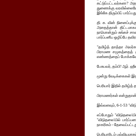
கட்டுப்பட்டவர்களா? அத
துணைக்கு வரவில்லையே எ
இங்கே திரும்பிப் பார்ப்பத
தி. க. வின் நினைப்புக்
அதைத்தான் திட்டமாகக்
நாமொன்றும் சுங்கச் சா
பார்ப்பனீய ஒழிப்பே தவிர
"தமிழ்த் தாத்தா அவர்க
பிராமண சமூகத்தைத் தி
எண்ணத்தைப் போக்கவே,
பேசுபவர், தம்பி! ஆர். ஹ
மூன்று வேடிக்கைகள் இ
பெரியார் இதில் தமிழ்த்
பிராமணர்கள் என்றுதான் 
இவ்வளவும், 6-1-53 "விட
எப்போதும் "விடுதலை'யில
"விடுதலை'யில் பார்ப்
நாகரிகம் - தேவைப்பட்டது
பெரியாரிடம் பவ்வியமாகப்