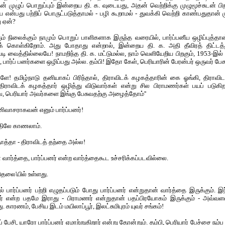
ன் முழுப் பொறுப்பும் இன்றைய தி. க. வுடையது, அதன் வெற்றிக்கு முழுமூச்சுடன் ப
ன்பது பற்றிப் பொருட்படுத்தாமல் - பழி கூறாமல் - துவக்கி வெற்றி காண்பதுதான் 
ு ஏன்?
கும் நிலைக்கும் நாமும் பொறுப் பாளிகளாக இருந்த வரையில், பார்ப்பனீய ஒழிப்புத்தான்
 கொள்கிறோம். அது போதாது என்றால், இன்றைய தி. க. அதி தீவிரத் திட்டத்த
வடி வைத்தில்லையே! நாமறிந்த தி. க. மட்டுமல்ல, நாம் வெளியேறிய பிறகும், 1953-இல் கூ
, பார்ப் பனர்களை ஒழிப்பது அல்ல. தம்பி! இதோ கேள், பெரியாரின் பேரன்பர் ஒருவர் பேசு
ளே! தமிழ்நாடு தனியாகப் பிரிந்தால், திராவிடக் கழகத்தாரின் கை ஓங்கி, திராவி
ராவிடக் கழகத்தார் ஒழித்து விடுவார்கள் என்று சில பிராமணர்கள் பயப் படுகி
 பெரியார் அவர்களை இங்கு பேசுவதற்கு அழைத்தோம்''
ீனிவாசராகவன் எனும் பார்ப்பனர்!
திலே காணலாம்.
 தாத்தா - திராவிடத் தந்தை அல்ல!
வார்த்தை, பார்ப்பனர் என்ற வார்த்தைகூட உச்சரிக்கப்படவில்லை.
ுதலை'யில் உள்ளது.
் பார்ப்பனர் பற்றி எழுதப்படும் போது பார்ப்பனர் என்றுதான் வார்த்தை இருக்கும். இந
பனர் என்ற பதமே இராது - பிராமணர் என்றுதான் பதப்பிரயோகம் இருக்கும் - அவ்வள
. காரணம், பேசிய இடம் மயிலாப்பூர், இலட்சுமிபுரம் யுவர் சங்கம்!
 பேசி, யாரோ பார்ப்பனர் ஏமாற்றுகிறார் என்று தோன்றும். தம்பி, பெரியார் பேச்சை நம