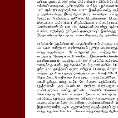
எதிர்ப்பு ஒன்றாகி, இன்றுள்ள ஆச்சாரியார் எதிர்ப்பும் சேர
தக்ளியும் கையுமாக ஆசிரமத்திலே அமர்ந்து, பழங்களை எ
பலம் ஆச்சாரியாருக்குக் கேடயமாக இருக்கும் என்று அஞ்ச
நடந்துகொள்கிறது. இதை ஆச்சாரியார் உணர்கிறாரா என்று தெர
ரேதடிõரய கெடுக்கும், எதிரிக்கு இடமளிப்பதாக இருக்
இவைகளை ஆச்சாரியார் விரும்பவில்லை நாட்டைத்தாக்க நய
வெளிவரவேண்டும், படையில் சேரவேண்டுமென்று ஆச்சாரியா
போக்கு, எதிர்க்குத் தாம்பூலம் தருவதாகவும் இருக்கிறது
இந்தக் கபோதி திட்டத்தை மண்டைமீதடித்து, நொறுக்க
காந்தியாரே துடிக்கிறாராம், தத்தளிக்கிறாராம் அவதது உள
பெட்டிகள் காந்தியார் போர்க்கோலம் பூண்டு வெளிவரத்தயார
என்று கூறுகின்றன. 1920ம் ஆண்டு நடை பெற்றது போன
காந்தியார் அவரது கடைசி சக்தியை இதற்காகவே சேமித்து
வருகின்றனவாம். வருகிறது புலி! என்று வரட்டுக் கூச்சல
கண்டித்தது கண்ட ஒரு கதர்ச்சட்டைக்கு கண் களிலே மிரட்சியு
ஓங்க ஏகாபதிபத்தியம் ஒழிக! என்று கூவி விட்டு, ஸ்ரீஜக
கபந்தம். புரட்சி ஏன் ஓங்கும், ஸ்ரீஜத் என்ற வடமொழியிலே ம
ஆரிய அடை மொழிக்கும் பொருந்துமா என்று கேட்கிறேன். 
புரட்சி ஓங்குக என்று யாரோ சொன்னதை உருப்போட்டு, வ
உறுத்தினால் பதற வேண்டாம், ஜாதிமத பேதமெனும் ப
மூடிப்போகும்படி செய்து நாட்டிலே மக்களின் உரி
கொட்டத்தை அடக்கி, சமத்துவம் நிலவும் சமுதாயத்தை நி
பார்ப்போம். பழங்குடி மக்களை ஆரியம் என்ற பல்லக்குத் 
அடிமை வியாபாரத்தை அடக்கினார், ஆபிரகாம்லின்கன். இது 
இருப்பதை மாற்றி, ஆரிய ஆதிக்கத்தை அழித்தொழிப்பது, 
என்று கூறுங்கள் கேட்போம். கோபம் வந்து விடுகிறது. ஆ