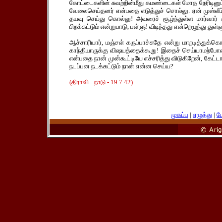
கோட்டைகளின் சுவற்றின்மீது கமண்டைகள் மோத நேரிடினும்
வேலைசெய்தனர் என்பதை எடுத்துச் சொல்லு. ஏன் முஸ்லீம்க
தயவு செய்து கொல்லு! அவரைச் சூழ்ந்துள்ள மார்வார் கு
பிறக்கட்டும் என்றுபாடு, பள்ளு! விடிந்தது என்றெழுந்து துள்ள
ஆச்சாரியார், மஞ்சள் கருப்பாச்சுதே என்று மாறடித்துக்க
காந்தியாருக்கு விஷயத்தைக்கூறு! இதைச் செய்யாமற்போனா
என்பதை நான் முன்கூட்டியே எச்சரித்து விடுகிறேன், கேட்டால
நடப்பன நடக்கட்டும் நான் என்ன செய்ய?
(திராவிட நாடு - 19.7.42)
முகப்பு
|
எழுத்து
|
பே