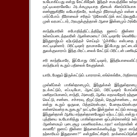
உபயோகிப்பது என்று கேட்கிறேன். இந்தச் சமயத்திலே உள்நா
மூட்டியவராலேயே அடக்கமுடியாத தீயைக் கிளம்பிபியாக 
எண்ணுகிறீரே வயோதிகரே, உமக்கும் நீரோவுக்கும் என்ன வ
பார்ப்போம். நீரோவைச் சரிதம் ‘டுகோலிட்டுக் காட்டு
முன் வரமாட்டார், அவருக்குத்தான் ஆசை இன்னமும் அங்க
காந்தியாரின் கபோதித்திட்டத்திற்கு ஜனாப் ஜின்
உள்ளம்படைத்தவரின் ஆண்மையை! பிõட்டிஷாரே வெளியே போ!
இந்துராஜ்யம் ஏற்படுத்தச் செய்யும் ‘ழ்ச்சியே என்
காட்டியுள்ளார். பிரிட்டிஷார் தாமாகவே இப்போது நாட்டை
துவக்குவாராம். இந்த மிரட்டலைக் கேட்டுப் பிரிட்டன் பணியு
சரி காந்தியாரே, இப்போது பிரிட்டிஷார், இந்தியாவைவிட்ட
காந்தியார் கூறும் பதிலைக் கேளுங்கள்.
யாரிடமேனும் இருக்கட்டும். யாராரால், எங்கெங்கே, அதிகார
முஸ்லீம்கள் பாகிஸ்தானமும், இந்துக்கள் இந்துஸ்தானம
நடக்கட்டும், எப்படியோ, ஆகட்டும், பிரிட்டிஷார் போய்வ
மனிதாபிமானம், சாந்தி, அமைதி, ஆகிய எதாவதோர் நற்குணத
வெட்டு, சண்டை சச்சரவு, தீமூட்டுதல், தெருச்சண்டை, க
என்று கூறும் ஒருவø, பித்தரென்பதா, பேதையரென்பதா,
என்னவென்ற கூறுகூது? நாட்டிலே இன்றுள்ள கட்டும் காவலும்
இந்துஸ்தான் ஆகிய எந்தஸ்தானமேலும் ஏற்படட்டும், என்று கூற
புத்தியை உபயோகித்து பாகிஸ்தானை ஒப்புக்கொண்டு உள்நா
ஆண்மையும் புடைசூழ பவனிவரக்கூடாதா! வார்தாவின் வ
காணீர்! ஜனாப் ஜின்னா இதனைக்கண்டித்து “ஐயா காந்தியார
நற்காரியம் இதுதானா?” என்றுகேட்கிறார். நாக்கைப்பிடுங்