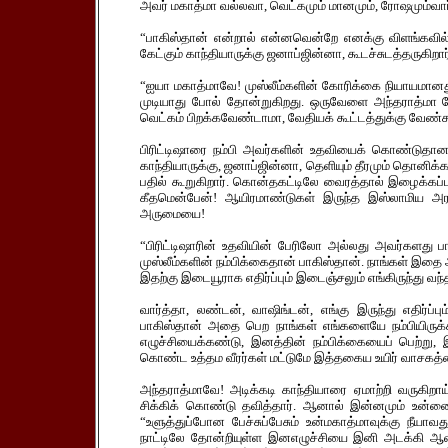
அவர் மகாத்மா வல்லவா, வெட்கமும் மானமும், ரோஷமும்வ
“பாகிஸ்தான் என்றால் என்னவென்றே எனக்கு விளங்கவில்ல
கேட்கும் காந்தியாருக்கு ஜனாப்ஜின்னா, கூடச்சுடத்தருகிறா
“ஐயா மகாத்மாவே! முஸ்லீம்களின் கோரிக்கை நியாயமானது 
முடியாது போல் தோன்றுகிறது. ஒருவேளை அந்தராத்மா 
வெட்கம் பிறக்கவேண்டாமா, வேதியக் கூட்டத்துக்கு வேண்சாம
பிரிட்டிஷாரை நம்பி அவர்களின் உதவியைக் கொண்டுதானா, 
காந்தியாருக்கு, ஜனாப்ஜின்னா, தெளியும் தீரமும் தொனிக்க,
பதில் கூறுகிறார். கொன்தகட்டிலே வைரத்தால் இழைக்க
கீதமென்பேன்! ஆயிரமாண்டுகள் இருந்த இஸ்லாமிய அரசச
அருமையை!
“பிரிட்டிஷாரின் உதவியின் பேரிலோ அல்லது அவர்களது பா
முஸ்லீம்களின் நம்பிக்கைதான் பாகிஸ்தான். நாங்கள் இதை 
இதற்கு இடையூராக எதிர்ப்பும் இடைஞ்சலும் எங்கிருந்து வந்
வார்த்தா, லண்டன், வாஷிங்டன், எங்கு இருந்து எதிர்ப்ப
பாகிஸ்தான் அதை பெற நாங்கள் எங்களையே நம்பியிருக்க
எழுச்சியைக்கண்டு, இனத்தின் நம்பிக்கையைப் பெற்று, 
கொண்ட உத்தம வீரர்கள் மட்டுமே இத்தகைய உயிர் வாசகத்த
அந்தராத்மாவே! அடிக்கடி காந்தியாரை ஏமாற்றி வருகிறாய
சிக்கிக் கொண்டு தவித்தார். ஆனால் இன்னமும் உன்னை
“உளுத்துப்போன பேச்சுப்பேசும் உன்மகாத்மாவுக்கு நீய
நாட்டிலே தோன்றியுள்ள இனஎழுச்சியை இனி அடக்கி ஆள