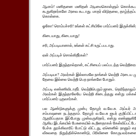
ஆமாம்! மனிதனை மனிதன் அடிமைகொள்ளும் கொக்கூடாத
கூறுகிறார்களே அவை கூடாது. மாதர் விடுதலை, தாழ்த்தப்ப
கொள்கை.
ஓகோ! ரொம்பச்சரி! உங்கள் கட்சியிலே பார்ப்பனர் இருக்கி
கிடையாது, கிடையாது!
சரி, அப்படியானால், உங்கள் கட்சி உருட்பபடாது.
ஏன் அப்படிச் சொல்கிறீர்கள்?
பார்ப்பனர் இருந்தால்தான், கட்சியைப் பலப்படத்த வெற்றிகர
அப்படியா? அவர்கள் இல்லாமலே நாங்கள் வெற்றி அடைய முடி
தேவை இல்லை வெற்றி பெற நாங்களே போதும்.
அப்படி எண்ணிவிடாதீர். வெற்றிபெறும் ஜாடை தெரிந்தாலும் 
அவர்கள் இருந்தாலேயே வெற்றி கிடைத்தது என்று மக்கள் நம
பார்ப்பனர் புகுவார்கள்.
பல ஆண்டுகளுக்கு முன்பு தோழர் வ.வே.சு. அய்யர் அ
சம்பாஷனை நடந்ததாம். தோழர் வ.வே.சு ஐயர் குறிப்பி
ஆதரிப்பதாக இப்போது முன்வருகிறார், என்று எண்ணுகிறேன
ஆகிய இடங்கயில் பேசுகையில் கூறினதாகக் கேள்விப்பட்டே
பேச்சு தூக்கிவாரிப் போட்டு விட்டது, ஏனெனில் நானும் எ
வீசுவதை நிறுத்திக்கொண்டு, பிரிவினை கோருபவர்களைப்