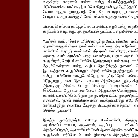
வருகிறார், காரணம் என்ன, என்று யோசித்ததுண்டு. 
பிரிவினைக்காரருக்கு ஏற்படப்போகிறது என்பது தெரிந்துவி
வோம், சந்தன தாம்பூலாதி சோட சோபசாரமும், தட்சணை
போலும், என்று எண்ணுகிறேன். உங்கள் கருத்து என்ன? சுருக
பரிதாபம்! சந்தன தாம்பூலம் சாமரம் கிடைக்குமென்று கருதின
கருப்புக் கொடி, கருப்புத் துணியால் மூடப்பட்ட எலுமிச்சம்
“மஞ்சள் கருப்பாச்சுதே மரிக்கொழுந்து வேம்பாக்கதே” என்
ஏடுகள் கதறுகின்றன. நான் என்ன செய்வது, நீயுமா இன்னமும
காங்கிரஸ் தோழர் கண்களில் நீர்புரளக் கேட்கிறார், கடு
அவரது போர் நோக்கம் தெரியவேண்டும், பிறகே அவரிடம
கூறுகிறார், தெரியுமோ “எங்கே இருந்தாலும் என் துரை, சாம
தேடிச்சென்றான் என்று கூறிய தோழிக்குத் தலைவி செ
இப்படித்தான் கூறும்போலும்! அவர் எங்கே இருந்தாலும்
என்று காங்கிரஸ் கருதுமென்றே நான் நம்புகிறேன். ஏனென்
பிரிந்தாலும், என் ஆசை எல்லாம் அங்கேதான் இருக்கி
ஆனந்தமும் அங்கே... பேசலும் பிதற்றலும், பிறவும் இங்கே.
இங்கேயாம், அது என்னைநிலை? ஆணுமல்ல பெண்ணுமல்ல, 
காங்கிரசைவிட்டுப் பிரிந்துவருக்கு, ஏதோ விட்ட குறை தெ
ஏனெனில், “நான் காங்கிரஸ் என்ற வண்டியிலிரந்து கீழே இ
சேற்றிலிருந்து வெளியே இழுத்து விடவதற்காகத்தான்” என
சொல்ல முடியுமா!
இருந்து முகந்திருத்தி, ஈரோடு பேன்வாங்கி, விருந
அடங்காப்பிடாரியோ, ஆடினாள், ஆடிப்பழ ..... பாட்டைப்
அதற்குப்பிறகும், ஆச்சாரியார் “என் ஆசை அங்கே தான்” என
கூறுங்கள் பார்ப்போடம். ஏன் இன்னமும் அவருக்கு இ