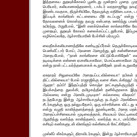
இத்தகைய துறவுக்கோலம் பூண்டது மூன்றாம் முறை. முதலில
பெரியார், கலியாணசுந்தரனார், டாக்டர் வரதராஜூலு நாயுட
இரண்டாவதாக, திருச்சியிலே, தேவருக்கு எதிரிடையாக, டா
இப்படிக் காங்கிரஸ் கட்டளையை மீறி கடப்பது” என்று க
தோவலனைக் கொன்றது தவறு என்பதை உணர்ந்து பாண்டி
உயிரற்று, அதுபோல், “இனி எனக்கென்ன காங்கரசிலே வே
முறையும், துறவுக் கோலம் கலைக்கப்பட்டதுபோல், இம்முற
வழிசெய்வதே, ஆச்சாரியாரின் பேச்சின் மர்மமும்.
வைதீகக்கலியாணத்திலே கண்டிருப்பீர்கள். தெருக்கோடி
பெண்வீட்டார் போய்; அவனை அழைத்து, ஓர் கன்னிகையைத்த
அதைபபோல், -“நான் காங்கிரசை விட்டுப்போகிறேன்” என்
நடிவடிக்கை என்னை ஏமாளியாகவோ; பொய்யனாகவோ ஆக்கும் 
என்று நான் பட்டவர்த்தனமாகக் கூறுகிறேன். நான் கூறுவதே 
ஏசுநாதர் சிலுவையிலே அறையப்படவில்லையா! நபிகள்
திட்டவில்லையா! போல் ராஜாஜிக்கு வசை கிடைக்கிறது! 
ஆஹா! தம்பி! இந்தப்புத்தி கொஞ்ச நாட்களுக்குமுந்தி வ
இயக்கத்தை துவக்கி, தமிழகத்தின் தனிக்குரலாக இருந
அவ்வளவு என்று அளவிடமுடியுமா! எவ்வாளவு விஷமம்! 
நடந்தபோது இன்று ஆச்சாரியாருக்கு நடக்கும் அலங்கோ
சீடர்களுக்கு ஒரு நல்லுபதேசம், ஒரு எச்சரிக்கை விட்டது
என்று எழுதி காலித்தனத்தைத் தூண்டினரே, அதை மறக்க
அதைப்பச்சிலையால் மூடிவைத்தால், சிவமயம் வெட்டினவ
ஆதரித்து வளர்த்த காலித்தனம், வளர்த்த கடா, மார்பிலே 
கசியும் கண்களுடன் விளங்கும் கல்கியைக் கேட்கிறோம்.
முஸ்லீம் லீகர்களும், திராவிடர்களும், இன்று ஆச்சாரியார