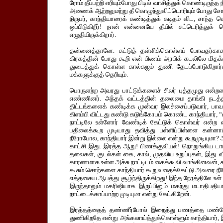
ரோம் தீப்பற்றி எரியும்போது பிடில் வாசித்துக் கொண்டிருந்
அணைக் ஆற்றலுமற்று தீ கொழுந்துவிட்டொரியும் போது சே
நிருபர், காந்தியாரைக் கண்டித்துக் கடிதம் விட, சாந்த
ஒப்பிடுகிறீர்! நான் என்னையே தீயில் சுட்டெரித்துக
எழுதியிருக்கிறார்.
தன்னைத்தானே. சுட்டுத் தள்ளிக்கொள்ளப் போவதர்காக 
கிரகத்தின் போது கூறி என் பிணம் அரபிக் கடலிலே மிதக
துடைத்துக் கொள்ள கால்கஜம் துணி தேடப்போடுகிறார்க
மக்களுக்குத் தெரியும்.
பொருளற்ற அவரது பாட்டுக்களைச் சிலர் புத்தமுது என்றன
எண்ணினர். அந்தக் வட்டத்தின் தலைமை தாங்கி நடத்
திட்டங்களைக் கண்டிக்க முன்வர இலச்சைப்படுவார், பாவம்
கிளம்பி விட்டது கண்டு கடுங்கோபம் கொண்ட காந்தியார், 
நாட்டிலே உள்ளோர் வேண்டிக் கேட்டுக் கொள்வர் என்ற
பதிலைக்கூற முடியாது தவித்து பள்ளிப்பிள்ளை கன்னாப
நீரோபோல, காந்தியார் இன்று இல்லை என்று கூறமுடியுமா? 
காட்சி இது. இரத்த ஆறு! பிணக்குவியல்! நொறுங்கிய டாங்
தலைகள், குடல்கள் கை, கால், முதலிய உறுப்புகள், இது
காரணமாக உள்ள அச்சு நாட்டிடம் கைக்கூலி வாங்கினவன
கூசும் சொற்களை காந்தியார் கூறுவதைக்கேட்டு அவரை நீர
எத்தகைய ஆபத்து சூழ்ந்திருக்கிறது! இந்த நேரத்திலே உள்
இருந்தாலும் மகரிஷியாக இருப்பினும் மகந்து மடாதிபதிய
நாட்டைக்காப்பாற்ற முடியுமா என்று கேட்கிறேன்.
இரத்தத்தைத் தண்ணீர்போல் இறைத்து பணத்தை மண்போல்
துணிகிறதே என்று அங்கலாய்த்துக்கொள்ளும் காந்தியார்,