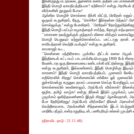
இங்கிருந்து மட்டுமல்ல, துணைக் கண்டத்தின் பல பாகங்களிலு
இந்தி மொழி ஏகாதிபத்தியமா? ஏற்கோம்! என்று அரசியல் நி
வீரர்களின் தூதுவர் போல!
ஆங்கில மொழிச் சொல்லை நீக்கி விட்டு, பிரதேஸ் எனும
ஒருவர் கூறுகிறார், நேரு, ``செச்சே! இதென்ன பித்தம்! ப
சொல்லுக்கு.'' என்று பேசுகிறார். ``பிரதேஸ்'' தோற்றுவிடுகிறத
இந்தி மொழி பரப்பும் கழகத்தைச் சார்ந்த, தோழர் சத்யநா
``மாகாண நலத்துக்குக் குந்தகம் விளை விக்கும் வகையிலு
மொழி யெதுவும் ஏற்றுக்கொள்ளப்பட மாட்டாது தான். க
காரியந்தான் வெற்றி பயக்கும்'' என்று கூறுகிறார்.
காமராஜர் கூட,
``சென்னை மந்திரிசபை முக்கிய திட்டங் களை அமுல் 
இந்தியைக் கட்டாயப் பாடமாக்கியபொழுது 1800 பேர் சிறை
வேண்டாத ஒரு நிலைமையை உண்டாக்கி விட்டுள்ளது. இந்திய
என்று கூறுகிறார், இவ்வண்ணம், இந்தி மொழிக்கு இடியும்
காரணம்! இந்தி மொழி ஏகாதிபத்தியம், முளையி லேயே அழி
எதிரொலிக் கிறது! சென்னையில் எங்கோ ஓர் மூலையில் 
துச்சமென்று கருதுவ தாகப் பாவனை செய்த போதிலும், யாரு
கொல்லையில் உலவினாலும், அறப்போர் வீரர்காள்! நீங்கள
ஒழிக, தமிழ் வாழ்க! என்று நீங்கள் இடும் முழக்கம்,
முழக்கம் ஒலித்தவண்ணம் இருக் கிறது! ஆகவேதான், அவர்க
பேச நேரிடுகிறது! அறப்போர் வீரர்களே! நீங்கள் அமைச
வெற்றிகரமாக, அவர்களின் சிந்தனையில் இடம் பெற்றுவிட்
மாறியே தீரும், என்ற உறுதியுடன், பணிபுரியும் உங்கள் முயற்ச
(திராவிட நாடு - 21.11.48)