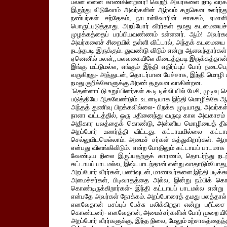
பலன் என்ன காண்கின்றனர்! வெற்றி அவர்களை நாடி வரக
இருந்து விடுவோம் அவர்களின் ஆர்வம் சருகென உலர்ந்த
நண்பர்கள் சந்தேகம், நாடாள்வோரின் சாகசம், ஏமா
பொருட்படுத்தாது. அறப்போர் வீரர்கள் தமது கடமையைச
முழக்கத்தைப் பரப்பியவண்ணம் உள்ளனர். ஆம்! அவர்கள
அவர்களைச் சிறையில் தள்ளி விட்டால், அந்தக் கடமையை மே
நடந்தபடி இருக்கும். துவண்டு விடும் என்று ஆளவந்தார்க
ஏனெனில் பலன்,, பலவகையிலே கிடைத்தபடி இருக்கத்தான் 
இங்கு மட்டுமல்ல, எங்கும் இந்தி எதிர்ப்புப் போர் நடை
வருகிறது- அத்துடன், தொடர்பான பேச்சாக, இந்தி மொழி ப
நமது குறிக்கோளுக்கு அரண் தருவன வாகின்றன.
`தென்னாட்டு உறுப்பினர்கள் கூடி டில்லி யில் பேசி, முடிவு
படுத்தியே ஆகவேண்டும். உடனடியாக இந்தி மொழிக்கே ஆட்
அந்தத் துணிவு பிறக்கவில்லை- பிறக்க முடியாது, அவர்
நாளா வட்டத்தில், ஒரு பதினைந்து வருஷ கால அவகாசம் கொட
அதிகார பலத்தைக் கொண்டு, அன்னிய மொழியைத் திணித
அறப்போர் உணர்த்தி விட்டது. கட்டாயமில்லை- கட்ட
செல்லுமிடமெல்லாம். அமைச் சர்கள் கத்துகிறார்கள். ஆரா
என்பது விளங்கிவிடும். என்ற போதிலும் கட்டாயப் பாடமா
வேண்டிய நிலை இருப்பதற்குக் காரணம், தொடர்ந்து நடந்
கட்டாயப் பாடமல்ல, இஷ்டபாடந்தான் என்று வாதாடும்போது
அறப்போர் வீரர்கள், பணிவுடன், மாணவர்களை இந்தி படிக்கா
அமைச்சர்கள், பிடிவாதத்தை அல்ல, இன்று நம்பிக் கொண்
கொண்டிருக்கிறார்கள்- இந்தி கட்டாயப் பாடமல்ல என்று
என்பதே அவர்கள் நோக்கம். அறப்போரைத் தமது பலத்தால்
எனவேதான் பசப்புப் பேச்சு பலிக்கிறதா என்று பரீட்சை
கொண்டனர்- எனவேதான், அமைச்சர்களின் போர் முறை யிலே, க
அறப்போர் வீரர்களுக்கு, இந்த நிலை, மேலும் உற்சாகத்தை