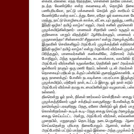
கைவிடவில்லை. எந்த நேரத்தில், சென்னை நகரில் மக்கள், ப
நடத்த வேண்டுமே என்ற கவலையுடன், தொழில் நிலை
பணிபுரியவோ, நாட்டு மக்களைக் கெடுக் கும் காரியம
வேண்டுமே என்ற வாட்டத்துடனோ, ஏதோ ஓர் வகையான வேல
மறந்து, நாட்டு மொழியைக் காக்க, வீட்டையும் துறந்து, பணிபு
இந்தி ஒழிக! தமிழ் வாழ்க! எனும், அவர் களின் குரலொலி
முழக்கமிடுகின்றனர்- மாணவச் சிறாரின் மனம் உருகும
குறிகளாக மாறும் விதத்தில்! ஆசிரியர்களும், மாணவர் க
முருகானந்தா! சின்னசாமி! சீனுவாசா! என்று அழைக்கும்போ
இருவரின் செவிகளிலும் அறப்போர் முழக்கத்தின் எதிரொலி
இந்தி ஒழிக! தமிழ் வாழ்க! என்று அறப்போர் வீரர்கள் முழக்
பிரித்ததும், மாணவர்களின் கண்களிலே, அசோகர் அக்ப
போதிலும், அந்த உருவங்களல்ல, கடமைக்காக, வாயிலில் நின்
அறப்போர் வீரர்களின் உருவங்களே, தெரிகின் றன! அவர்கள்
ஒவ்வோர் நாளும் ஒரு மணி நேரம், உள்ளன் புடன் அவர்கள் 
தொகையும் மறியல் நடக்கும் பள்ளியில் குறைந்துகொண்டே 
ஒரு நாளைக்குப் போலீஸ் நடவடிக்கை பரபரப்பாக இருக்கும்.
முழக்கமிடும், மற்றோர் நாள், கூட்டம் இராது. ஓர் நாள் கடு
அறப்போர் வீரர்கள் தமது கடமையினின்றும் வழுவாமல், பள்ள
உள்ளனர்.
திடீரென்று ஓர் நாள், நீங்கள் ஊர்வலம் சென்றீர்கள்- கைத
முழக்கத்திலோர் புதுச் சக்தியும் வளருகிறது- போலீசுக
நகரெங்கும் பரவுகிறது. பிறகு, ஏனோ மீண்டும் ஓர் திடீர் 
கொள்கிறார்கள்- கூடிக் கூடி- பிறகு கைது செய்து அழைத
கைது செய்யப்பட்ட அன்று, அறப்போர் வீரர்கள், எவ்வ
முறையில், மறுநாளும் தொடர்ந்து நடைபெறுகிறது. ஆன
செய்வதென்று புரியாத நிலைபோலும். ஆனால், என்ன நி
அறப்போரில் மட்டும் மாற்றம் ஏதும் இல்லை- அந்த முழக்கம்