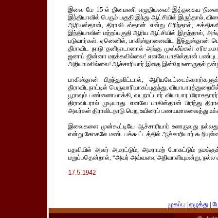
இவை மே 15-ல் தினமணி எழுதியவை! இத்தகைய நினைப்புதா
இந்தியாவில் பெரும் பகுதி இந்து ஆட்சியில் இருந்தால், வ
ஆரியஸ்தான், திராவிடஸ்தான் என்று பிரிந்தால், சக்திகள
இந்தியாவின் மற்றப்பகுதி ஆரிய ஆட்சியில் இருந்தால், அங
படுவார்கள். ஏனெனில், பாகிஸ்தானைவிட இந்துஸ்தான் பெரி
திராவிட நாடு தனிநாடானால் அங்கு முஸ்லீம்கள் சரிச
ஜனாப் ஜின்னா மறக்கவில்லை! எனவே பாகிஸ்தான் பண்புடன
அறியாமலில்லை! ஆச்சாரியார் இதை இன்றே உணருதல் நன்ற
பாகிஸ்தான் பிறந்துவிட்டால், ஆரியவேட்டைக்காரர்
திராவிடநாட்டில் பெருவாரியாகப்புகுந்து, வியாபாரத்துறையில்
பூராவும் பண்ணையாக்கி, வடநாட்டார் வியாபார மிராசுதா
திராவிடரால் முடியாது. எனவே பாகிஸ்தான் பிரிந்து தி
அவர்கள் திராவிடநாடு பெற, உயிரைப் பணயமாகவைத்து உக்கி
இவைகளை முன்கூட்டியே ஆச்சாரியார் உணருவது நல்லது.
என்று கோகலே மண்டபக்கூட்டத்தில் ஆச்சாரியார் கூறியுள்ள
பதவியில் அவர் அமரட்டும், அமராமற் போகட்டும் நமக்
மறுப்பதென்றால், “அவர் அவ்வளவு அறிவாளியுமன்று, நல்ல வரு
17.5.1942
முகப்பு
|
எழுத்து
|
பே