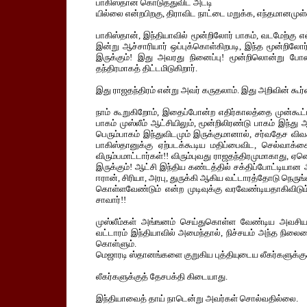
பாகிஸ்தான் கொடுத்துவிட அட்டி
யில்லை என்றபிறகு, திராவிட நாட்டை மறுக்க, எந்தமானமுள்ள
பாகிஸ்தான், இந்தியாவில் மூன்றிலோர் பாகம், வடமேற்கு எல
இன்று ஆச்சாரியார் ஒப்புக்கொள்கிறபடி, இந்த மூன்றிலோர
இருக்கும்! இது அவரது நினைப்பு! மூன்றிலொன்று போன
தந்திரமாகத் திட்டமிடுகிறார்.
இது ராஜதந்திரம் என்று அவர் கருதலாம். இது அறிவின் கூர்
நாம் கூறுகிறோம், இதைப்போன்ற எதிர்காலத்தை முன்கூட்
பாகம் முஸ்லீம் ஆட்சியிலும், மூன்றிலிரண்டு பாகம் இந்து 
பெரும்பாகம் இந்துவிடமும் இருக்குமானால், சர்வதேச விவ
பாகிஸ்தானுக்கு ஏற்படக்கூடிய மதிப்பைவிட, செல்வாக்
விரும்பமாட்டார்கள்!! விரும்புவது ராஜதந்திரமுமாகாது,
இருக்கும்! ஆட்சி இந்திய கண்டத்தில் சக்திப்போட்டியா
ஈரான், சிரியா, அரபு, துருக்கி ஆகிய வட்டாரத்தோடு நெர
கொள்ளவேண்டும் என்ற முடிவுக்கு வரவேண்டியதாகிவிட
சாவார்!!
முஸ்லீம்கள் அங்ஙனம் செய்துகொள்ள வேண்டிய அவசியம
வட்டாரம் இந்தியாவில் அமைந்தால், நிச்சயம் அந்த நிலைம
கொள்ளும்.
மெஜாரடி ஸ்தானங்களை குறுகிய புத்தியுடைய லீகர்களுக்குக்
லீகர்களுக்குத் தேசபக்தி கிடையாது.
இந்தியாவைத் தாய் நாடென்று அவர்கள் சொல்வதில்லை.