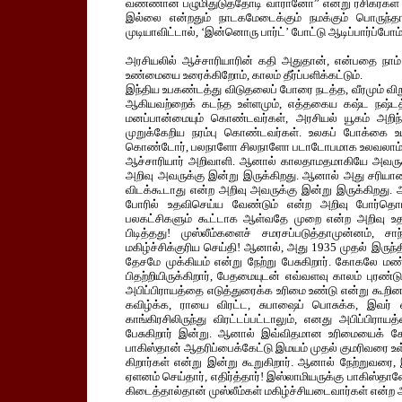
வண்ணான் பழுமிதுடுத்தோடி வாரானோ” என்று ரசிகர்கள் கண்
இல்லை என்றதும் நாடகமேடைக்கும் நமக்கும் பொருந்தா
முடியாவிட்டால், ‘இன்னொரு பார்ட்’ போட்டு ஆடிப்பார்ப்பே
அரசியலில் ஆச்சாரியாரின் கதி அதுதான், என்பதை நாம் ம
உண்மையை உரைக்கிறோம், காலம் தீர்ப்பளிக்கட்டும்.
இந்திய உபகண்டத்து விடுதலைப் போரை நடத்த, வீரமும் விற
ஆகியவற்றைக் கடந்த உள்ளமும், எத்தகைய கஷ்ட நஷ்டத்து
மனப்பான்மையும் கொண்டவர்கள், அரசியல் யூகம் அறிந்
முறுக்கேறிய நரம்பு கொண்டவர்கள். உலகப் போக்கை உய்த
கொண்டோர், பலநாளோ சிலநாளோ படாடோபமாக உலவலாம்,
ஆச்சாரியார் அறிவாளி. ஆனால் காலதாமதமாகியே அவருக்
அறிவு அவருக்கு இன்று இருக்கிறது. ஆனால் அது சரியான 
விடக்கூடாது என்ற அறிவு அவருக்கு இன்று இருக்கிறது.
போரில் உதவிசெய்ய வேண்டும் என்ற அறிவு போர்தொட
பலகட்சிகளும் கூட்டாக ஆள்வதே முறை என்ற அறிவு உத
பிடித்தது! முஸ்லீம்களைச் சமரசப்படுத்தாமுன்னம், சாந
மகிழ்ச்சிக்குரிய செய்தி! ஆனால், அது 1935 முதல் இருந்தி
தேசமே முக்கியம் என்று நேற்று பேசுகிறார். கோகலே ம
பிதற்றியிருக்கிறார், பேதமையுடன் எவ்வளவு காலம் புரண்
அபிப்பிராயத்தை எடுத்துரைக்க உரிமை உண்டு என்று கூ
கவிழ்க்க, ராயை விரட்ட, சுபாஷைப் பொசுக்க, இவர் 
காங்கிரசிலிருந்து விரட்டப்பட்டாலும், எனது அபிப்பிரா
பேசுகிறார் இன்று. ஆனால் இவ்விதமான உரிமையைக் கேட்
பாகிஸ்தான் ஆதரிப்பைக்கேட்டு இமயம் முதல் குமரிவரை உள்
கிறார்கள் என்று இன்று கூறுகிறார். ஆனால் நேற்றுவரை,
ஏளனம் செய்தார், எதிர்த்தார்! இஸ்லாமியருக்கு பாகிஸ்தா
கிடைத்தால்தான் முஸ்லீம்கள் மகிழ்ச்சியடைவார்கள் என்