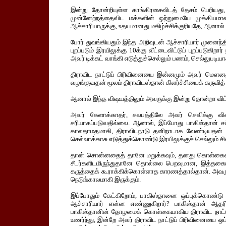
இன்று தோன்றியுள்ள காங்கிரசைவிடத் தேசம் பெரியது
முன்னேற்றத்தைவிட மக்களின் ஒற்றுமையே முக்கியமானத
ஆச்சாரியாருக்கு, உதயமானது மகிழ்ச்சிக்குரியதே, ஆனால
போர் துவங்கியதும் இந்த அறிவுடன் ஆச்சாரியார் முனைந்திர
புறப்படும் இரயிலுக்கு 10க்கு வீட்டைவிட்டுப் புறப்படுகி
அவர் டிக்கட் வாங்கி எடுத்துச்செல்லும் பணம், செல்லுபடியா
திராவிட நாட்டுப் பிரிவினையை இன்னமும் அவர் மௌனத்த
வழங்குவதன் மூலம் திராவிடஸ்தான் கிளர்ச்சியைக் கருவித
ஆனால் இந்த விஷயத்திலும் அவருக்கு இன்று தோன்றா விட்
அவர் கேளாக்காதர், சுலபத்திலே அவர் செவிக்கு விஷய
சரியாகப்படுவதில்லை. ஆனால், இப்போது பாகிஸ்தான் சம்
காலதாமதமாகி, திராவிடநாடு தனிநாடாக வேண்டியதன் அவச
செல்லாக்காசு எடுத்துக்கொண்டு இரயிலுக்குச் செல்லும் 
தான் சொன்னதைத் தானே மறுக்கவும், தனது கொள்கைய
சீடர்களிடமிருந்துதானே தொல்லை பெறவுமான, இத்தகை
கருத்தைக் கூராக்கிக்கொள்ளாத காரணத்தால்தான். அவருட
நெடுங்காலமாகி இருக்கும்.
இப்போதும் கேட்கிறோம், பாகிஸ்தானை ஒப்புக்கொண்டு
ஆச்சாரியார் என்ன எண்ணுகிறார்? பாகிஸ்தான் ஆதரிப
பாகிஸ்தானின் தோழமைக் கொள்கையாகிய திராவிட நாட்ட
உணர்ந்து, இன்றே அவர் திராவிட நாட்டுப் பிரிவினையை ஒப