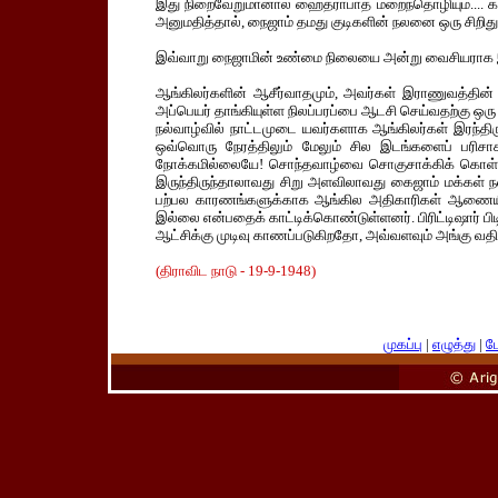
இது நிறைவேறுமானால் ஹைதராபாத் மறைந்தொழியும்.... கட
அனுமதித்தால், நைஜாம் தமது குடிகளின் நலனை ஒரு சிறிதும
இவ்வாறு நைஜாமின் உண்மை நிலையை அன்று வைசியராக இருந்த
ஆங்கிலர்களின் ஆசீர்வாதமும், அவர்கள் இராணுவத்தின் பா
அப்பெயர் தாங்கியுள்ள நிலப்பரப்பை ஆடசி செய்வதற்கு ஒரு தி
நல்வாழ்வில் நாட்டமுடை யவர்களாக ஆங்கிலர்கள் இரந்திர
ஒவ்வொரு நேரத்திலும் மேலும் சில இடங்களைப் பரிச
நோக்கமில்லையே! சொந்தவாழ்வை சொகுசாக்கிக் கொள்
இருந்திருந்தாலாவது சிறு அளவிலாவது கைஜாம் மக்கள் 
பற்பல காரணங்களுக்காக ஆங்கில அதிகாரிகள் ஆணையிட்ட
இல்லை என்பதைக் காட்டிக்கொண்டுள்ளனர். பிரிட்டிஷார் 
ஆட்சிக்கு முடிவு காணப்படுகிறதோ, அவ்வளவும் அங்கு வதி
(திராவிட நாடு - 19-9-1948)
முகப்பு
|
எழுத்து
|
பே