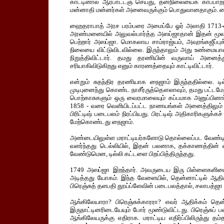
காட்டினால் ஆர்பாட்டஞ் செய்து, தன்நிலையைக் காப்பா
மன்னாதி மன்னர்கள் அனைவருக்கும் பொதுவானதாகும். ஹை
ஹைதராபாத் அரச பரம்பரை அமைப்பே ஓர் அலாதி 1713-ல்
அரண்மனையில் அலுவல்பார்த்த அஸப்ஜாதான் இதன் மூலக
பெற்றார் அஸப்ஜா. மொகலாய சாம்ராஜ்யம், அவுரங்கஜீப்புக்
நிலையை விட்டுவிடவில்லை. இருந்தாலும் அது உண்மையான
நிறுத்திவிட்டார். தமது தரணியின் வருவாய் அனைத்தும
சரியாகிவிடுகிறது எனும் காரணத்தையும் காட்டிவிட்டார்.
என்றும் சுதந்திர தரணியாக நைஜாம் இருந்ததில்லை. டி
முடிபுனைந்து கொண்ட நாசீர்ருத்தௌலாவும், தமது பட்டமே
பொற்காசுகளும் ஒரு வைரமாலையும் கப்பமாக அனுப்பினா
1858 - வரை வெளியிடப்பட்ட நாணயங்கள் அனைத்திலும் க
பிரிட்டிஷ் படைபலம் நிரப்பியது. பிரட்டிஷ் அதிகாரிகளுக்
மேற்கொண்டது நைஜாம்.
அண்டையிலுள்ள மராட்டியர்களோடு தொல்லைப்பட வேண்டிதா
வளர்ந்தது டெல்லியில், இதன் பலனாக, தக்காணத்தின் வர
வேண்டுமென, டில்லி கட்டளை பிறப்பித்திருந்தது.
1749 அஸப்ஜா இறந்தார். அவருடைய இரு பிள்ளைகளிடையே 
அடித்தது யோகம். இந்த வேளையில், தென்னாட்டில் ஆதிக்க
பிரெஞ்சுத் தளபதி தூய்ப்ளேவின் படைபலத்தால், சலாபத்ஜா ஆ
ஆங்கிலேயாரா? பிரெஞ்சுக்காரரா? எவர் ஆதிக்கம் தென்
இருநாட்டினரிடையேயும் போர் மூண்டுவிட்டது. பிரெஞ்சுப்
ஆங்கிலேயருக்கு எதிராக. மராட்டிய எதிர்ப்பிலிருந்து 