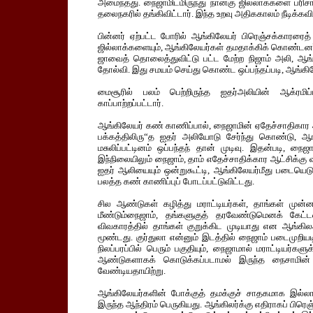
அமைந்தது. நைஜாமிடமிருந்து நான்கு ஜில்லாக்களை பரிச
தலைநகரில் தங்கிவிட்டார். இந்த உறவு அதிககாலம் நீடிக்கவ
பின்னர் ஏற்பட்ட போரில் ஆங்கிலேயர் பிரெஞ்சக்காரரைத்
ஜில்லாக்களையும், ஆங்கிலேயர்கள் தமதாக்கிக் கொண்டனர
ஜாவைத் தொலைத்துவிட்டு பட்ட மேற்ற நிஜாம் அலி, ஆங்க
தோல்வி. இது சமயம் செய்து கொண்ட ஒப்பந்தப்படி, ஆங்
மைசூரில் பலம் பெற்றிருந்த ஐதர்அலியின் ஆக்ரமிப்பி
காப்பாற்றப்பட்டார்.
ஆங்கிலேயர் கண் காணிப்பால், நைஜாமின் ஏதேச்சாதிகார ஆ
பக்கத்திலிரு“த ஐதர் அலியோடு சேர்ந்து கொண்டு, ஆங
மசுலிப்பட்டினம் ஒப்பந்தந் தான் முடிவு. இதன்படி, நை
இந்நிலையிலும் நைஜாம், தாம் எதேச்சாதிக்கார ஆட்சிக்கு
ஐதர் ஆலியையும் ஒன்றுகூட்டி, ஆங்கிலேயர்மீது படையெடுக
பலத்த கண் காணிப்புப் போடப்பட்டுவிட்டது.
சில ஆண்டுகள் கழித்து மராட்டியர்கள், தாங்கள் முன்
மீண்டும்நைஜாம், தங்களுகுத் தரவேண்டுமெனக் கேட்டன
விவகாரத்தில் தாங்கள் குறுக்கிட முடியாது என ஆங்கிலஅ
மூண்டது. குர்துலா என்னும் இடத்தில் நைஜாம் படைமுறியட
நிலப்பரப்பில் பெரும் பகுதியும், நைஜாமால் மராட்டியர்கள
ஆண்டுகளாகக் கொடுக்கப்படாமல் இருந்த நைசாமின் வர
வேண்டியதாயிற்று.
ஆங்கிலேயர்களின் போக்குத் தமக்குச் சாதகமாக இல்ல
இருந்த ஆந்திரம் பெருகியது. ஆங்கிலர்க்கு எதிராகப் பிரெஞ்