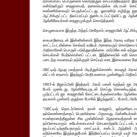
ஏராளமாகப் பொருளைக் கொடுத்துக் காப்பாற்றிவந்தார். 
என்றென்றும் நைஜாமைத் தலையெடுக்க விடாமல் செய்துவ
எண்ணிக்கையும் பெருக்கப்பட்டது. ஓராண்டு கழித்து ஐதர
ஆட்சிக்குட்பட்ட நிலப்பரப்பும் துண்டாடப்பட்டுவிட்டது
ஆங்கிலேயர்கள் நைஜாமுக்குக் கொடுத்தனர்.
செழுமையாக இருந்த அந்தப் பிரதேசம், நைஜாமின் ஆட்சிக்கு உட
கைமாறினவுடன் இன்னின்னார் இந்த இந்த அளவு வரிதர வே
காட்டப்படவில்லை செல்வர் வறியர் அனைவரும் கொடுமை ச
அதிகாரிகள் பொருள் படுத்துவதில்லை. மார்பிலே கல் ஏற்று
செயல்கள் மேற்கொள்ளப் பட்டன. இந்நிலையில் வரி கெ
படைத்த எவரையும் நடுக்குறச் செய்யும் என, இவைகளை நேரில
பிரிட்டிஷ் ஆயுத பலத்தால் பிடித்துக்கொண்ட மைசூர் அரச
விட்டார் நைசாம். இதற்குப் பிரதிபலனாக முன்னிலும் அதி
1803-ல் நிஜாம்அலி இறந்தார். அவர் மகன் öகுந்தர் ஜா அர
போர் மூண்டது. ஆங்கிலேயருடன் செய்து கொண்டிருந்த
முற்பட்டார் ஜா. நைஜாமின் கோட்டைக்குள்ளாகவே ஆங்கிலத
தயவால் முன்னர் குதுர்லா போரில் இழந்துவிட்ட பேரார், பிர
“பிரிட்டிஷ் தொடர்பினால் தான் நைஜாம், ஒர்தனிநாட
நல்லெண்ணத்தைப் பெறவில்லை. அதாவது அன்னியர்கள் என
சமஸ்தானத்திலுள்ள சில முஸ்லிம்கள் ஆதரவைத்தான் நைஜ
நம்பிகையாகும். சுயேச்சையாகச் செயலாற்றவிடப்பட்டால்
ஐயப்பாட்டிற்குரியதாகும். மராட்டியர், கன்டர், ஆந்திர
ஏற்கெனவே இருந்ததுபோல் இந்நிலப்பரப்பு மொழி வழி அம