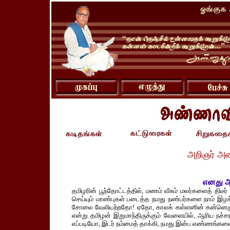
அறிஞர் அ
எனது ஆ
தமிழரின் பூந்தோட்டத்தில், மணம் வீசும் மலர்களைத் திட
செய்யும் மாண்புகள் படைத்த நமது நண்பர்களை நாம் இழக்க
சோலை வேலியற்றதோ! ஏதோ, காலக் கள்ளனின் கன்னெஞ்
என்று தமிழன் இறுமாந்திருக்கும் வேளையில், ஆரிய நச்சரவ
எப்படியோ, இடர் நம்மைத் தாக்கி, நமது இன்ப எண்ணங்க