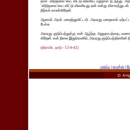
நாள் `விடுதலை’யை விட்டு விலகிய மறுநாள் நடந்தது. அத
`விடுதலை’யை விட்டு விலகியது ஏன் என்று விசாரத்துடன் கே
நிற்கக் காண்கிறேன்.
ஆனால் அவர் மறைந்துவிட்டார். அவரது மறைவால் ஏற்பட்ட
பேச்சு.
அவரது குடும்பத்துக்கு என் ஆழ்ந்த அனுதாபத்தை, வணக
கிறேன். என் நிலை இதுவெனில், அவரது குடும்பத்தினரின் ந
(திராவிட நாடு - 12-4-42)
முகப்பு
|
எழுத்து
|
பே