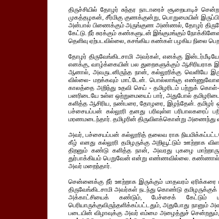
திருச்சியில் தோழர் சுந்தர நாடாரைச் சூறையாடிச் சென்
முகத்தழகன், சீர்மிகு குணக்குன்று, பொறுமையின் இருப
அன்பால் பிணைக்கும் அருங்குண அண்ணல், தோழர் திருவேங்
கேட்டு. நீர் சுரக்கும் கண்களுடன் இங்குமங்கும் நோக்க
தெளிவு ஏற்படவில்லை, கசங்கிய கண்கள் பழகிய நிலை பெறவில
தோழர் திருவேங்கிடசாமி அவர்கள், எனக்கு இன்டர்மீடிய
எனக்கு, வாழ்க்கையின் பல துறைகளுக்கும் ஆசிரியராக இரு
ஆனால், அவருடனிருந்த நான், கல்லூரிக்கு வெளியே இருந்
வில்லை- மறக்கவும் மாட்டேன். பொல்லாங்கு எண்ணுவே
காலத்தை அறிந்து உதவி செய் - தமிழரிடம் பற்றுக் கொள்
பனரிடையே உள்ள ஒற்றுமையைப் பார், அதுபோல் தமிழரி
களித்த ஆசிரிய, நண்பரை, தோழரை, இழந்தேன். தமிழர் 
பச்சையப்பன் கல்லூரி தனது பரிவுள்ள பரிபாலகரைப் பறி
மரணமடைந்தார். தமிழரின் திருவிளக்கொன்று அணைந்து வி
அவர், பச்சையப்பன் கல்லூரித் தலைவ ராக நியமிக்கப்பட்ட
கீழ் எனது கல்லூரி தமிழருக்கு அறிவூட்டும் ஊற்றாக விள
திறனும் கண்டு களித்த நான், அவரது புகழை மாற்றாரு
துர்பாக்கியம் பெறுவேன் என்று எண்ணவில்லை. கண்ணால் கன
அவர் மறைந்தார்.
சென்னைக்கு நீர் ஊற்றாக இருக்கும் மாதவரம் ஏரிக்கரை ம
திருவேங்கிடசாமி அவர்கள் நடந்து கொண்டு தமிழருக்குக் 
அக்காட்சியைக் கண்டும், பேச்சைக் கேட்டும் ம
பெரியாருக்குவிருந்தளிக்கப்பட்டதும், அதுபோது நானும் அ
படையின் விழாவுக்கு அவர் எம்மை அழைத்துச் சென்றதும்,