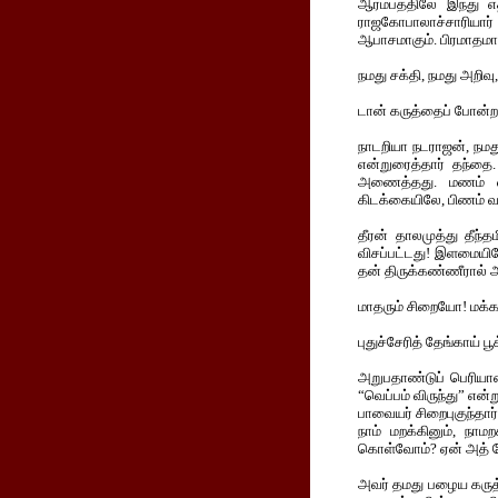
ஆரம்பத்திலே இந்து எ
ராஜகோபாலாச்சாரியார் 
ஆபாசமாகும். பிரமாதமான
நமது சக்தி, நமது அறிவ
டான் கருத்தைப் போன்றத
நாடறியா நடராஜன், நமது
என்றுரைத்தார் தந்தை.
அணைத்தது. மணம் வீச
கிடக்கையிலே, பிணம் வந
தீரன் தாலமுத்து தீந
விசப்பட்டது! இளமையி
தன் திருக்கண்ணீரால் அ
மாதரும் சிறையோ! மக்க
புதுச்சேரித் தேங்காய் ப
அறுபதாண்டுப் பெரியார
“வெப்பம் விருந்து” என்
பாவையர் சிறைபுகுந்தா
நாம் மறக்கினும், நா
கொள்வோம்? ஏன் அத்
அவர் தமது பழைய கருத்த