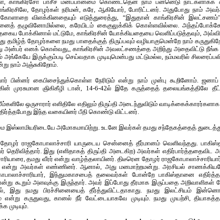
், காங்கிரசோ பாசீச மனப்பான்மை கொண்டதென நாம் பன்னெடு நாட்களாகக் கூ
ாங்கிரசிலே, தோழர்கள் நரிமன், கரே, ஆகியோர், போரிட்டனர். அதுபோது நாம் அவர
 கோளாறை விளக்கினதையும் எடுத்துரைத்து, “இதுதான் காங்கிரசின் இலட்சணம்”
னைத் தழுவினோமில்லை, கரேயிடம் கைகுலுக்கிக் கொள்ளவில்லை. அந்தப்போக்கே இச
்தகைய போக்கினால் மட்டுமே, காங்கிரசின் யோக்கியதையை வெளிப்படுத்தவும், அவ்வி
மது தமிழ்த் தோழர்களை நமது பாதைக்குத் திருப்பவும் வழியாகுமென்றே நாம் கருதுகிறோ
ு அன்பர் எனக் கொள்வது,, காங்கிரசின் அவலட்சணத்தை அறிந்து அதைவிட்டு நீங்க
் அங்கேயே இருக்கும்படி செய்வதாக முடியுமென்பது மட்டுமல்ல, நம்மவரில் சிலரைப்ப
ன்று நாம் அஞ்சுகிறோம்.
பின்னர் கைபிசைந்துக்கொள்ள நேரிடும் என்று நாம் முன்பு கூறினோம். ஜனாப
ீக்கின் முரசுமான ஞிகிகீழி டான், 14-6-42ல் இதே கருத்தைத் தலையங்கத்திலே தீட்
லீம்களிலே ஒருசாரார் எளிதிலே எதிலும் திருப்தி அடைந்துவிடும் வாடிக்கைக்காரர்கள
திர்த்தபோது இந்த வகையினர் பீதி கொண்டு விட்டனர்.
ேமை இஸ்லாமியரிடையே அமோகமாயிற்று. உடனே இவர்கள் தமது சந்தேகத்தைத் துடைத்த
, தோழர் ராஜகோபாலாச்சாரி யாருடைய சென்னைத் தீர்மானம் வெளிவந்தது. பாகிஸ்
் தெரிவித்தார். இது (எளிதாகத் திருப்தி அடைகிற) அவர்கள் எதிர்பார்த்ததைவிட
ரியாரை, தமது வீரர் என்று வாழ்த்தலாயினர். திடீரென தோழர் ராஜகோபாலாச்சாரியார
 என்று அவர்கள் எண்ணினர். ஆனால், அது மனமாற்றமன்று. அரசியல் சாணக்கியமே
கோபாலாச்சாரியார், இந்துமகாசபைத் தலைவர்கள் போன்றே பாகிஸ்தானை எதிர்த்த
என்று கூறும் அளவுக்கு இருந்தார். அவர் இப்போது தீரமாக இருப்பதை அறிவாளிகள் 
், இது நமது பிரச்சினையைத் தீர்த்துவிட்டதாகாது. நமது இலட்சியம் இன்னெ
என்று கருதுவது, கானல் நீர் வேட்டையாகவே முடியும். நமது முயற்சி, தியாகத்தா
க முடியும்.