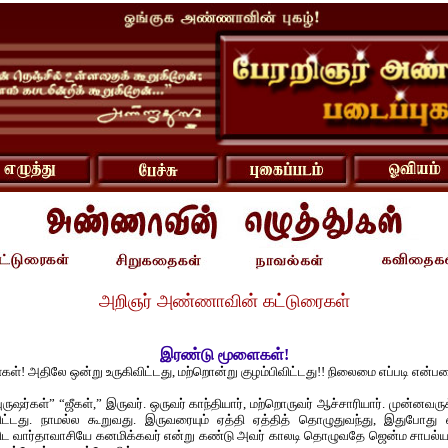
அறிஞர் அண்ணாவின் கட்டுரைகள்
இரண்டு மூளைகள்!
ள்! அதிலே ஒன்று உருகிவிட்டது, மற்றொன்று குழம்பிவிட்டது!! நிலைமை எப்படி என
ருஷர்கள்” “ஜீகள்,” இருவர். ஒருவர் காந்தியார், மற்றொருவர் ஆச்சாரியார். முன்னவரு
விட்டது. நாமல்ல கூறுவது. இருவரையும் ஏத்தி ஏத்தித் தொழுதுவந்து, இதுபோது எ
ிட வார்தாவாசியே கனமிக்கவர் என்று கண்டு அவர் காலடி தொழுவதே ஜென்ம சாபல்ய வ