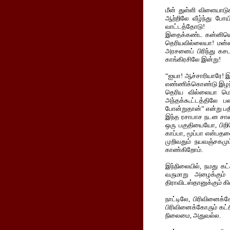
மீன் துள்ளி விளையாடுக
ஆற்றிலே வீழ்ந்து போய
வாட்டத்தோடு!
இதைக்கண்ட கன்னியொர
தெரியவில்லையா! மன்ன
அரசனைப் பிரிந்து கசட
காங்கிரசிலே இன்று!
“ஐயா! ஆச்சாரியாரே! இ
எண்ணிக்கொண்டு இழந்த
தெரிய வில்லையா மௌலா
அந்தக்கூட்டத்திலே 
போன்றுதான்” என்று பத
இந்த ரசாபாச நடன சாலை
ஒரு பகுதியையோ, பிறி
காப்பா, மூப்பா என்பதனை
முறிவதும் நயவஞ்சகமும
காண்கிறோம்.
இந்நிலையில், நமது கட்
வருமாறு அழைக்கும் 
திராவிடஸ்தானுக்கும் க
நாட்டிலே, பிரிவினைக்க
பிரிவினைக்கோரும் கட்
நிலைமை, அதுவல்ல.