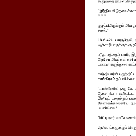
கூறுவதை நாம் எடுத்துர
“இந்திய விடுதலைக்காக 
* * *
குழம்பியிருக்கும் அவ
தான்.”
18-6-42ல் பாரததேவி, 
ஆச்சாரியாருக்குக் குழம்
பரிதாபத்தைப் பாரீர்,
அந்தோ அவர்கள் கதி என்
மாறான கருத்துரை காட்டு
காந்தியாரின் புதுத்திட
காங்கிரசும் தப்பவில்லை
“காங்கிரசின் ஒரு கோ
ஆச்சாரியார் கூறிவிட்ட
இனியும் மறைத்துப் பய
கேளாகக்காதையே, நமது 
பயனில்லை!
பிரிட்டிஷார் வாபிசானால
நெடுநாட்களுக்குப் பிற