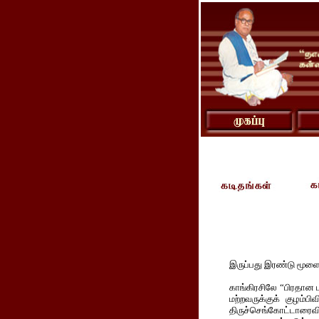
இருப்பது இரண்டு மூளைக
காங்கிரசிலே “பிரதான பு
மற்றவருக்குக் குழம்பி
திருச்செங்கோட்டாரைவ