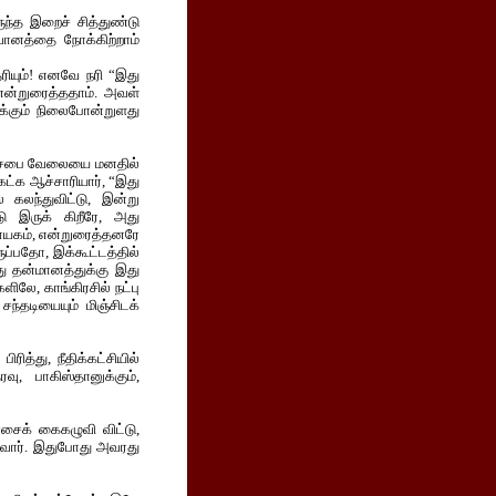
ருந்த இறைச் சித்துண்டு
 வானத்தை நோக்கிற்றாம்
ியும்! எனவே நரி “இது
என்றுரைத்ததாம். அவள்
க்கும் நிலைபோன்றுளது
வாக சபை வேலையை மனதில்
ட்க ஆச்சாரியார், “இது
் கலந்துவிட்டு, இன்று
ு இருக் கிறீரே, அது
 நாயகம், என்றுரைத்தனரே
்பதோ, இக்கூட்டத்தில்
து தன்மானத்துக்கு இது
ளிலே, காங்கிரசில் நட்பு
ந்தடியையும் மிஞ்சிடக்
ித்து, நீதிக்கட்சியில்
, பாகிஸ்தானுக்கும்,
ிரசைக் கைகழுவி விட்டு,
மாவார். இதுபோது அவரது