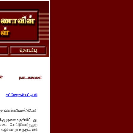
கட்டுரைகள் பட்டியல்
்பதை விளக்கவேண்டுமோ!
க்கு மூளை உருகிவிட்டது,
டை போட்டுப்பார்த்துத்
ழி என்று கருதும், ஏடு