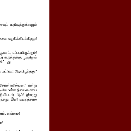
யும் உபநிஷத்துக்களும்
ளை உருகிக்கிடக்கிறது!
ம், எப்படியிருக்கும்!
 கருத்துக்கு முற்றிலும்
ிட்டது.
ு மட்டுமா அடிவிழுந்தது?
 தோன்றவில்லை.” என்று
நாட்டிலே உள்ள நிலைமையை
ிவிட்டார். ஆம்! இவரது
ைந்தது, இனி மறைத்தால்
ிறார். உண்மை!
ா!