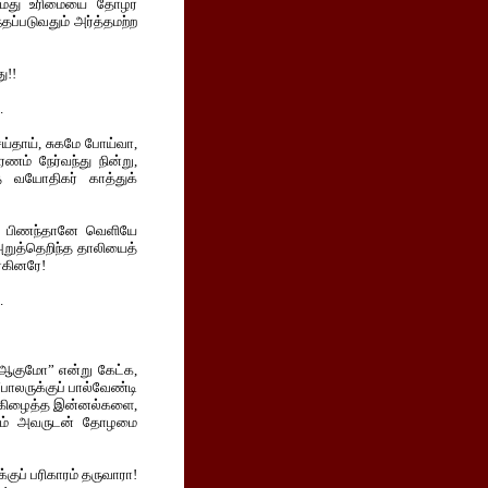
 நமது உரிமையை தோழர்
தப்படுவதும் அர்த்தமற்ற
ு!!
.
ய்தாய், சுகமே போய்வா,
ணம் நேர்வந்து நின்று,
 வயோதிகர் காத்துக்
ள், பிணந்தானே வெளியே
றுத்தெறிந்த தாலியைத்
 ஏகினரே!
.
“ஆகுமோ” என்று கேட்க,
“பாலருக்குப் பால்வேண்டி
ுக்கிழைத்த இன்னல்களை,
்ஙனம் அவருடன் தோழமை
குப் பரிகாரம் தருவாரா!