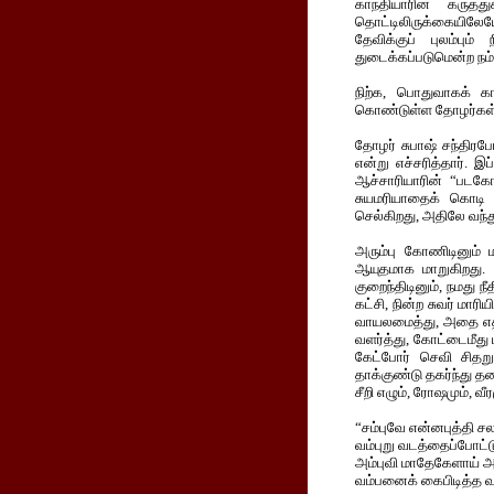
காந்தியாரின் கருத்
தொட்டிலிருக்கையிலேய
தேவிக்குப் புலம்பு
துடைக்கப்படுமென்ற நம்
நிற்க, பொதுவாகக் கா
கொண்டுள்ள தோழர்கள்
தோழர் சுபாஷ் சந்திரப
என்று எச்சரித்தார். 
ஆச்சாரியாரின் “படகே
சுயமரியாதைக் கொடி ப
செல்கிறது, அதிலே வந்த
அரும்பு கோணிடினும்
ஆயுதமாக மாறுகிறது. அ
குறைந்திடினும், நமது நீ
கட்சி, நின்ற சுவர் மாரி
வாயலமைத்து, அதை எதி
வளர்த்து, கோட்டைமீது 
கேட்போர் செவி சிதற
தாக்குண்டு தகர்ந்து தரை
சீறி எழும், ரோஷமும், 
“சம்புவே என்னபுத்தி ச
வம்புறு வடத்தைப்போட்
அம்புவி மாதேகேளாய்
வம்பனைக் கைபிடித்த வ