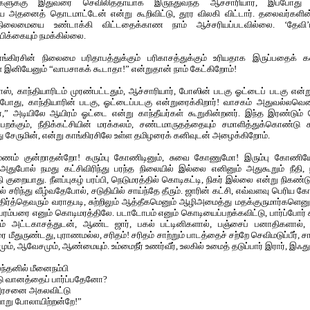
துகளுக்கு இதுவரை செவிலித்தாயாக இருந்துவந்த ஆச்சாரியார், இப்போது க
ே அதனைத் தொடமாட்டேன் என்று கூறிவிட்டு, தூர விலகி விட்டார். தலைவர்களின்
ம் நிலைமையை உண்டாக்கி விட்டதைக்காண நாம் ஆச்சரியப்படவில்லை. ‘தேவி’
பிக்கையும் நமக்கில்லை.
ங்கிரசின் நிலைமை பரிதாபத்துக்கும் பரிகாசத்துக்கும் உரியதாக இருப்பதைக் க
 இனியேனும் “வாபசாகக் கூடாதா!” என்றுதான் நாம் கேட்கிறோம்!
ோஸ், காந்தியாரிடம் முரண்பட்டதும், ஆச்சாரியார், போஸின் படகு ஓட்டைப் படகு என்
இப்போது, காந்தியாரின் படகு, ஓட்டைப்படகு என்றுரைக்கிறார்! வாசகம் அதுவல்லவென
ா,” அடியிலே ஆயிரம் ஓட்டை என்று காந்தீயர்கள் கூறுகின்றனர். இந்த இரண்டும்
றக்கும், நீதிக்கட்சியின் மரக்கலம், சண்டமாருதத்தையும் சமாளித்துக்கொண்டு ச
ு சேருமின், என்று காங்கிரசிலே உள்ள தமிழரைக் கனிவுடன் அழைக்கிறோம்.
 மணம் குன்றாதன்றோ! கரும்பு கோணிடினும், சுவை கோணுமோ! இரும்பு கோ
துபோல் நமது கட்சிவிரிந்து பரந்த நிலையில் இல்லை எனினும் அதுகூறும் நீதி, நி
தி குறையாது. நீளப்புகழ் பரப்பி, நெடுமரத்தில் கொடிகட்டி, நிகர் இல்லை என்று நிகண்டு நீ
யில் சரிந்து வீழ்வதேபோல், சடுதியில் சாய்ந்தே தீரும். ஜாரின் கட்சி, எவ்வளவு பெரிய 
ர்த்தெவரும் வராதபடி, சுற்றிலும் ஆத்தீகமெனும் ஆழிஅமைத்து மதக்குருமார்கள
பரம்பரை எனும் கொடிமரத்திலே. படாடோபம் எனும் கொடியைப்பறக்கவிட்டு, பார்ப்போர்
ும் அட்டகாசத்துடன், ஆண்ட ஜார், பகல் பட்டினிகளால், பஞ்சைப் பனாதிகளால், 
 மீதுருண்டது, புராணமல்ல, சரிதம்! சரிதம் சாற்றும் பாடத்தைச் சற்றே செவிமடுப்பீர், சா
வீரமும், ஆவேசமும், ஆண்மையும். உம்மைநீர் உணர்வீர், உலகில் உமைத் தடுப்பார் இரார், இஃ
லந்தனில் மீனைநம்பி
டு வானத்தைப் பார்ப்பதேனோ?
 அரசனை அகலவிட்டு
ாறு போலாயிற்றன்றே!”