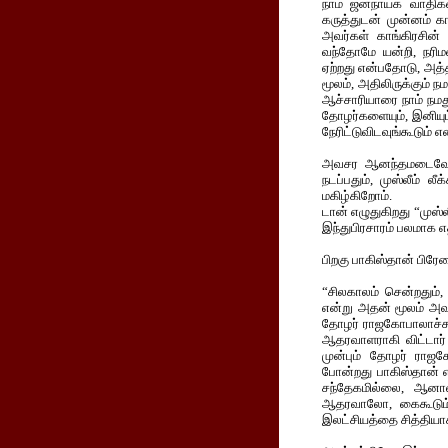
நாம் ஜனநாயக வாதிகள
கருத்துடன் முன்னம் க
அவர்கள் காங்கிரசின்
வந்தோமே யன்றி, நரிம
ஏற்றது என்பதோடு, அத
மூலம், அதிலிருக்கும் ந
ஆச்சாரியாரை நாம் நமத
தோழர்களையும், இனியும
நேரிட்டுவிடவுங்கூடும் எ
அவசர ஆனந்தமடைவோர் 
நடப்பதும், முஸ்லீம் ல
மகிழ்கிறோம்.
டான் எழுதுகிறது “முஸ்
இந்துபிரசாரம் பலமாக எ
பிறகு பாகிஸ்தான் பிர
“சிலகாலம் சென்றதும்
என்று அதன் மூலம் அவர
தோழர் ராஜகோபாலாச்சா
ஆதரவாளராகி விட்டார்
முன்பும் தோழர் ராஜ
போன்றது பாகிஸ்தான் 
சந்தேகமில்லை, ஆனால
ஆதரவாலோ, கைகூடும் 
இலட்சியத்தை சித்தியாக்