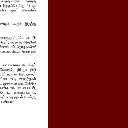
ாந்தியாரின் கருத்து
 இந்தப்போக்கு, ‘பாரத
யின் துயர் விரைவில்
ண்டும், அதில் இருந்து
றுரைத்து அதிலே ஏறாதீர்
ினும், கருத்து அதுவே!
 வேண்டாம் தோழர்களே!
மதர்மபுரியை நோக்கிச்
ணியே யானையை அடக்கும்
லைத்தே நிற்கும். நிதி
ட்டிடினும், நீதிமறக்கும்
கோட்டை கட்டி, வைரத்தால்
ெனும் முதலைகளை அதிலே
 கண்கூசும் பளபளப்புடன்,
நொந்த உள்ளத்தவரால்,
யும் உமது முயல் போக்கு,
து உண்மை!