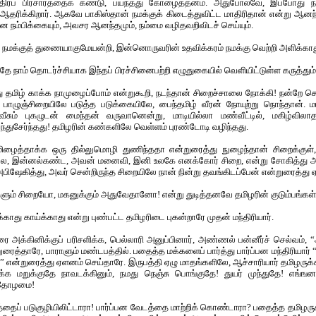
திர்ப் பிரசாரத்தைக் கண்டு, பயந்தது கோழைத்தனம். அதுபோலவே, இப்போது
ஆதரிக்கிறார். ஆகவே பாகிஸ்தான் நமக்குக் கிடைத்துவிட்ட மாதிரிதான் என்று ஆனந்
 நம்பிக்கையும், அவசர ஆனந்தமும், நம்மை வழிதவறிவிடச் செய்யும்.
ு, நமக்குத் துணையாகுமேயன்றி, இன்னொருவரின் உதவிக்கரம் நமக்கு வெற்றி அளிக்காத
ே நாம் தொடர்ச்சியாக இந்தப் பிரச்சினைபற்றி எழுதுகையில் வெளியிட்டுள்ள கருத்தும்
 தமிழ் காக்க நாமுழைப்போம் என்றுகூறி, நடந்தான் சிறைச்சாலை நோக்கி! நன்றே செ
 பாழுஞ்சிறையிலே படுத்த படுக்கையிலே, பைந்தமிழ் வீரன் நோயுற்று நொந்தான். மர
ும் புகழுடன் மைந்தன் வருவானென்று, மாடியில்லா மண்வீட்டில், மகிழ்விலாத
்துசேர்ந்தது! தமிழரின் கண்களிலே வெள்ளம் புரண்டோடி வழிந்தது.
்தமிழைத்தாக்க ஒரு தில்லுமொழி துணிந்ததா என்றுரைத்து நுழைந்தான் சிறைக்கு
லே, இன்னல்கண்ட, அவன் மனைவி, இனி உலகே எனக்கோர் சிறை, என்று சோகித்து அ
பிஷேகித்து, அவர் சென்றிருந்த சிறையிலே நான் நின்று தவங்கிடப்பேன் என்றுரைத்து
ளும் சிறையோ, மகனுக்கும் அதுவேதானோ! என்று துடித்தனவே தமிழரின் குடும்பங்கள்
ூக்காது காய்க்காது என்று புண்பட்ட தமிழரிடை புகன்றாரே முதன் மந்திரியார்.
ை அக்கினிக்குப் பரிசளிக்க, பெல்லாரி அனுப்பினார், அண்ணல் பன்னீர்ச் செல்வம், 
றுரைத்தாரே, பாராளும் மண்டபத்தில். பதைத்த மக்களைப் பார்த்து பார்ப்பன மந்திரியார் 
ர்” என்றுரைத்து ஏளனம் செய்தாரே. இருபத்தி ஏழு மாதங்களிலே, ஆச்சாரியார் தமிழர
மறக்க மறுக்குதே நாவடக்கினும், நமது நெஞ்சு பொங்குதே! துயர் முந்துதே! எங
 தோழமை!
ைப் படுகுழியிலிட்டாரா! பார்ப்பன வேடத்தை மாற்றிக் கொண்டாரா? பதைத்த தமிழருக்