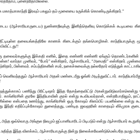
ைத்தோம், புனைந்தோமில்லை.
மகாத்மாகாந்தி இரவும் பகலும் தம் மூளையை உருக்கிக் கொண்டிருக்கிறார்.”
ருடைய (ஆச்சாரியாருடைய) நுண்ணறிவுக்கு இனித்தெளிவு கொடுக்கக் கூடியவை கீதை
தீட்டியுள்ள தலையங்கத்திலே காணக் கிடைக்கும் தங்கமொழிகள். காந்தியாருக்கு மூ
பிவிட்டது!!
 இரு தலைவர்களுக்கு இக்கதி எனில், இதை எண்ணி எண்ணி ஏங்கும் தொண்டர்களின் துயர
ன! வார்தா முனிவர், “போர்” என்கிறார், ஆச்சாரியார், “அமைதி” என்கிறார். முன்னவர்
கிறார், பின்னவர். சம்பந்திகளின் சமர், நகைச்சுவைக்கு நல்லதோர் எடுத்துக் காட்டாகிவ
்டம் வெளிவந்ததும் ஆச்சாரியார் அதன் மண்டைமீது ஓங்கி அடித்துவிட்டார். காந்தியார்மீத
!
ஷத்துக்காகப் பணிந்து பிரிட்டிஷார் இந்த தேசத்தைவிட்டு அகன்றுவிடுவார்களென்று
ார். காங்கிரசின் குரலே இந்தியாவின் குரல் என்று கூவியவர்தான், என்றபோதிலும், 
னில்லை என்பதை உணர்ந்து, காங்கிரசின் ஒரு கோஷம் கிளம்பிப் பயனில்லை என்று கூற
இந்தி எதிர்ப்புக்கோஷம் துளைத்தது, பண்டித ஜவஹரின் காதையும் லீக்முரசு குட
், அந்த ஒவ்வொரு அங்குல நிலமும் ஜப்பானியாரிடம் பிடிபடும் என்று ஆச்சாரியார் கூறுக
கு உதித்த இந்த விளக்கம், ஆச்சாரியாருக்கு நின்று நிலைக்கவேண்டுமென்பதே நமது அவ