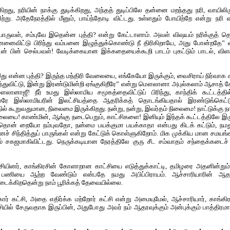
ிறது, நரியின் நாக்கு துடிக்கிறது, அந்தத் துடிப்பிலே தன்னை மறந்தது நரி, வாயிலி
ிற்று. அதேநேரத்தில் மீனும், பாய்ந்தோடி விட்டது. உள்ளதும் போயிற்றே என்று நரி
ுவள், சம்புவே இதென்ன புத்தி? என்று கேட்டாளாம். அவள் விஷயம் நரிக்குத் தெர
னைவிட்டு பிரிந்து வம்பனை இழுத்துக்கொண்டு நீ திரிகிறாயே, அது போன்றதே” 
ன் பின் செல்பவள்! வேடிக்கையான இக்கதையைக்கூறி பாடம் புகட்டும் பாடல், விள
து என்ன புத்தி? இருந்த மந்திரி வேலையை, எங்கேயோ இருக்கும், வைசிராய் நிர்
ுவிட்டு, இன்று இரண்டுமின்றி ஏங்குகிறீரே” என்று மௌலானா அபுல்கலாம் ஆசாத் கே
னாஜீ! நீர் உமது இஸ்லாமிய சமூகத்தைவிட்டுப் பிரிந்து, காந்திக் கூட்டத்தில
பலரே இஸ்லாமியரின் இலட்சியத்தை ஆதரிக்கத் தொடங்கியதால் இரண்டுங்கெட்ட
ில் கூறுவதுமான, நிலைமை இருக்கிறது. நன்று, நன்று, இவர்தம் நிலைமை! நாட்டுக்கு
யை! காண்மின், ஆங்கு நடைபெறும், காட்சிகளை! இனியும் இந்தக் கூட்டத்திலே இருப
தொன் றையோ நம்புவதோ, நன்மை பயக்குமா பயக்காதா என்பது கிடக் கட்டும், நம
ச் சிந்தித்துப் பாருங்கள் என்று கேட்டுக் கொள்ளுகிறோம். மிக முக்கிய மான சமயங்க
் சகஜமாகிவிட்டது. நெருக்கடியான நேரத்திலே குரு சீட சம்வாதம் சந்தைக்கடைச் ச
சியினர், காங்கிரசின் கோளாறான காட்சியை எடுத்துக்காட்டி, தமிழரை அதனின்றும் பிர
பணியை ஆற்ற வேண்டும் என்பதே நமது அபிப்பிராயம். ஆச்சாரியாரின் ஆதரவு
ிடைக்கிறதென்று நாம் பூரிக்கத் தேவையில்லை.
ோர் கட்சி, அதை எதிர்க்க மற்றோர் கட்சி என்று அமையுமேல், ஆச்சாரியார், காங்க
சியில் சேருவதாக இருப்பின், அதுபோது அவர் நம் ஆதரவுக்கும் அன்புக்கும் பாத்திர