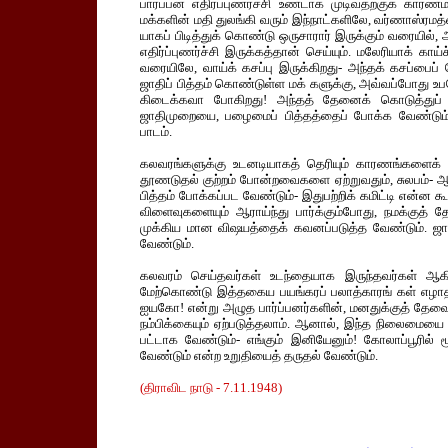
பார்ப்பன எதிர்ப்புணர்ச்சி உண்டாக முடிவதற்குக் கா
மக்களின் மதி துலங்கி வரும் இந்நாட்களிலே, வர்ணாஸ்ரமத்
யாகப் பிடித்துக் கொண்டு ஒருசாரார் இருக்கும் வரையில், அ
எதிர்ப்புணர்ச்சி இருக்கத்தான் செய்யும். மலேரியாக் காய
வரையிலே, வாய்க் கசப்பு இருக்கிறது- அந்தக் கசப்பைப
ஜாதிப் பித்தம் கொண்டுள்ள மக் களுக்கு, அவ்வப்போது 
கிடைக்கவா போகிறது! அந்தத் தேனைக் கொடுத்துப்
ஜாதிமுறையை, பழைமைப் பித்தத்தைப் போக்க வேண்டும்,
பாடம்.
கலவரங்களுக்கு உடனடியாகத் தெரியும் காரணங்களைக் கண்டற
தூணடுதல் குற்றம் போன்றவைகளை ஏற்றுவதும், சுலபம்- 
பித்தம் போக்கப்பட வேண்டும்- இதுபற்றிக் கமிட்டி என்ன 
விளைவுகளையும் ஆராய்ந்து பார்க்கும்போது, நமக்குத்
முக்கிய மான விஷயத்தைக் கவனப்படுத்த வேண்டும். ஜாத
வேண்டும்.
கலவரம் செய்தவர்கள் உடந்தையாக இருந்தவர்கள் ஆகிய
மேற்கொண்டு இத்தகைய பயங்கரப் பலாத்காரங் கள் எழாதப
ஐயகோ! என்று அழுத பார்ப்பனர்களின், மனதுக்குத் தேவைய
நம்பிக்கையும் ஏற்படுத்தலாம். ஆனால், இந்த நிலைமையை 
பட்டாக வேண்டும்- எங்கும் இனியேனும்! கோலாப்பூரில
வேண்டும் என்ற உறுதியைத் தருதல் வேண்டும்.
(திராவிட நாடு - 7.11.1948)