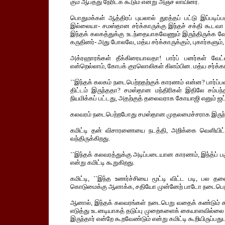
கும் ஆபத்து நேரிடக் கூடும் என்று அஞ்ச லாயினர்.
பொதுமக்கள் ஆத்திரப் புயலால் துரத்தப் பட்டு இப்பட
இல்லையா- சமஸ்தான சர்க்காருக்கு இந்தச் சக்தி கூடவா
இந்தக் கலகத்துக்கு உடந்தையாகவேணும் இருந்திருக்க வே
கருதினர்- அது போலவே, மத்ய சர்க்காருக்கும், புகார்களும்
அக்ரஹாரங்கள் தீக்கிரையாவதா! பார்ப் பனர்கள் வேட்
என்றெல்லாம், கோபக் குரலொலிகள் கிளம்பின. மத்ய சர்க்கார
``இந்தக் கலகம் நடைபெற்றதற்குக் காரணம் என்ன? பார்ப்ப
திட்டம் இருந்ததா? சமஸ்தான மந்திரிகள் இதிலே சம்பந்
நியமிக்கப் பட்டது, அதற்குத் தலைவராக கோயாஜி எனும் ஜட்ஜ
கலவரம் நடைபெற்றபோது சமஸ்தான முதலமைச்சராக இருந்தவ
கமிட்டி தன் விசாரணையை நடத்தி, அறிக்கை வெளியிட்டி
வந்திருக்கிறது.
``இந்தக் கலவரத்துக்கு அடிப்படையான காரணம், இந்த்ப் பகு
என்று கமிட்டி கூறுகிறது.
கமிட்டி, ``இந்த உணர்ச்சியை மூட்டி விட்ட படி, பல தல
கொடுமைக்கு ஆளாக்க, சதியோ முன்னேற் பாடோ நடைபெறவில
ஆனால், இந்தக் கலவரங்கள் நடைபெறு வதைக் கண்டும் க
எடுத்து உடனடியாகத் தடுப்பு முறைகளைக் கையாளவில்லை 
இருந்தார் என்றே கூறவேண்டும் என்று கமிட்டி கூறியிருப்பதுட