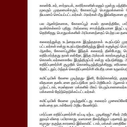
காண்டேகர், சார்நாயக், காரிர்கானிஸ் எனும் மூன்று மந்திர
மூவரும் முதலமைச்சரும், கோலாப்பூர் பொதுமக்களால் 
நியமனம் செய்யப்பட்டவர்கள். அவர்கள் மீது இவ்விதமான குற்
பல ஆண்டுகளாக, கோலாப்பூர் சமஸ் தானத்திலே, பார்ப்ப
நமக்கெல்லாம் புதிது. அவ்வளவு சாமர்த்தியமான இருட்டடிப
தெரிகிறது. பொதுமக்களின் அபிமானத்தைப் பெற்ற பல தலைவர
கலவரத்துக்கு உடந்தையாக இருந்ததாகக் கூறப்படும் முதல
பட்டவர்கள் என்று கூறப்படுவதிலிருந்து இவர் களுக்குப் ப
ஆகவே, கோலாப்பூரிலே இந்தக் கலவரத் தின்போது, பெ
எதிர்பார்த்தது தான் என்றோ, இந்த அக்ரமக் காரர்களுக்கு
கொண்டவர்களாகவே இருந்திருப்பர் என்று ஏற்படுகிறத
எதிர்ப்புணர்ச்சி குமுறிக் கொண்டிருந்திருக்கிறது. எர
நேரிட்டதும், அந்தக் கொதிப்புணர்ச்சி விபரீத மான உருவமெ
கமிட்டியின் வேலை முடிந்தது- இனி, மேற்கொண்டு, குறறம
விதமான தண்டனை தரப்படுமோ நாம் அறியோம். ஆனால் கமிட்
முற்பட்டால், சமஸ்தான மக்களில் மிகப் பெரும்பாலானவ
மக்களால் தேர்ந்தெடுக்கப்பட்டவர்கள்.
கமிட்டியின் வேலை முடிந்துவிட்டது. கலவரம் முளையிலேய
என்பதை நாடாள்வோர் அறிய வேண்டும்.
பார்ப்பன எதிர்ப்புணர்ச்சி ஏப்படி ஏற்பட முடிகிறது? சிலர்
தூவும் விதை பயிராகாது. வளமான நிலத்திலும் பதரைத் தூவ
எழாது- தகுந்த காரணம் இல்லாவிட் டால், மக்கள் மனதிலே 