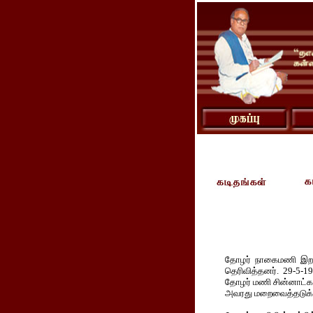
தோழர் நாகைமணி இறந்த
தெரிவித்தனர். 29-5-1
தோழர் மணி சின்னாட்கள
அவரது மறைவைத்தடுக்க