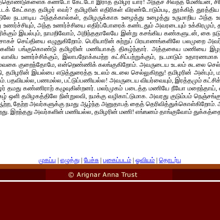
த்தொண்டுகளைக் கண்டோ கேட்டோ இராத தமிழர் யார்! அந்தச் சிவந்த மேனியன், சிர
்டக் கேட்காத தமிழர் எவர்? தமிழரின் எதிரிகள் விரண்டோடும்படி, தூக்கித் துரத்தி
லே நடமாடிய அந்தக்கால்கள், தமிழருக்காக உழைத்து உழைத்து உருமாறிய அந்த உ
ு உணர்ச்சியும், அந்த உணர்ச்சியை எதிர்ப்போரைக் கண்டதும் அவரடையும் உக்கிரமும், 
ரிக்கும் இயல்பும், நாமறிவோம், அறிந்ததாலேயே இன்று கசங்கிய கண்களுடன், கை நட
சோகச் செய்தியை எழுதுகிறோம். பெரியாரின் சுற்றுப் பிரயாணங்களிலே பலமுறை அவர
டங்களில் பங்குகொண்டு தமிழரின் மணியாகத் திகழ்ந்தார். அத்தகைய மணியை இழந்
், வாலிப உணர்ச்சிக்கும், இலாபநோக்கமற்ற கட்சிப்பற்றுக்கும், நடமாடும் உதாரண
யும்வகை குறைந்தோமே, என்றெண்ணிக் கலங்குகிறோம். அவருடைய உடலம் சுடலை செல
ாதி, தமிழரின் இயல்பை எடுத்துரைத்த உடலம் சுடலை செல்லுகிறது! தமிழரின் அன்பும், ம
ம். பதவியல்ல, பணமல்ல, பட்டுப்பணியல்ல! அவருடைய வியர்வையும், இரத்தமும் கட்சிக
் தமது கண்ணிராற் கழுவுகின்றனர். மலர்முகம் படைத்த மணியே நீயோ மறைந்தாய், எம
ழ் ஒளி தமிழகத்திலே நின்றுலவி, நமக்கு வழிகாட்டுமாக. அவரது குடும்பம் நெஞ்சங்குமு
்ற, தேற்ற அவர்களுக்கு நமது ஆழ்ந்த அனுதாபத் தைத் தெரிவித்துக்கொள்கிறோம். 
றது. இறந்தது அவர்களின் மணியல்ல, தமிழரின் மணி! எங்ஙனம் தாங்குவோம் துக்கத்தை
முகப்பு
|
எழுத்து
|
பேச்சு
|
புகைப்படம்
|
ஓவியம்
|
தொடர்பு