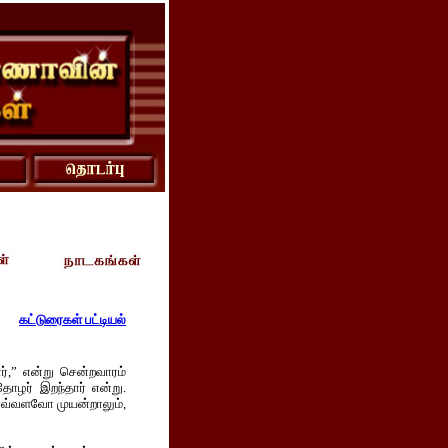
கட்டுரைகள் பட்டியல்
ர்,” என்று சென்றவாரம்
ோழர் இறந்தார் என்று.
 எவ்வளவோ முயன்றாலும்,