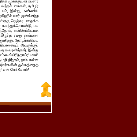
ித்த முகத்துடன் உபசார
ய அந்தக் கைகள், தமிழர்
டலம், இன்று, மண்ணில்
தமிழரில் யார் முன்னேற்ற
ுக்குற, நெஞ்சுர பதைக்க
் கலந்துக்கொண்டு, பல
தோம், என்செய்வோம்.
மாக இருந்த நமது நண்பரை
்லுகிறது. தோழர்களிடை
ரியாதையும், அவருக்குப்
்கு அவரளித்தார், இன்று
்மைப்பிரிந்தாய்;! மணி
றி நிற்கும், நாம் என்ன
அவர்களின் துக்கத்தைத்
! என் செய்வோம்!