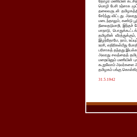
தோழர் மணியின் கட்சி
மொழி பேசி உற்சாக மூட
தலைவருடன் தமிழகத்தி
சேர்ந்து விட்டது. அவரத
மடைந்தாலும், கண்டு பூ
நிலைதடுமாறி, இந்தச் 
மாநாடு, பொதுக்கூட்
தமிழரின் வீரத்துக்கும
இழந்தோமே, நாம், உய்
உரசி, எதிரிகள்மீது மே
பரிசாகத் தந்தது இயக்க
அவரது சவத்தைத் தமிழர
மறையினும் மணியின் புக
கூறுவோம் அவர்களை ஆற
தமிழகம் பங்கு கொள்கி
31.5.1942