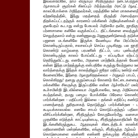
இவ்வகûயிலே, நாம் விரும்பும் சீர்திருத்தம் நடைபெற்
ஆசகாயச் சூரர்கள் கிளப்பும் அர்த்தமற்ற அசட்டு ஆ
காலப்போக்கை அறிந்தவர்கள், மதத்திலே உள்ள மாசுகளைத் 
ஏற்றவிதத்தில், இந்து மதத்தைத் திருத்தி அமைத்த
திறக்கப்பட்டதற்குக் காரணம் மக்கிளன் அறிவுக்கண்கள் 
குலபேதம் கூடாது என்று பேசுபவர் அதிகமே தவிர, ஜாதிகு
பர்ணசாலை களிலே வகுக்கப்பட்ட திட்டங்களை வைத்துக் 
செலுத்தலாம் என்று எண்ணுவது அணுகுண்டுவைத் தடுக்க ஆம
பஜனை மடங்களிலே இருக்க வேண்டிய சில பிரப்பிரம்மங்
கொண்டிருப்பதால், சலசலப்புச் செய்ய முடிகிறது. பல ஜா
கொண்டு வாழ்வதை பரமனின் திட்டம், பாப புண்யத்த
கொண்டிருந்த காலம் போய்விட்டது - எப்படியோ ஏற்ப
தெரிந்துவிட்டது. எனவே, அதனை மாற்றிவிடத்தான் வேண
என்ன இந்த மாற்றத்துக்கு என்பதிலே கருத்து வேற்றுமை
வார்த்தைக்கு இந்தக் காலத்திலும் ஐதோ மதிப்பு உண்டு என
வேளையிலே, இந்தை ஆலறுகிறதல்லவா - அதுவும் பாபம்
கொள்கிறது! தனது குறும்பையும் கோணற் சேட்டைகளையும்
மக்களிலே சிலருக்கு இருப்பதிலே என்ன ஆச்சரியம்! மலர
கூச்சமின்றி இடவில்லையா அதுபோலவே, உலகு அறிவொளி
கபந்தங்கள், தமது பழைய போக்கிலே பிரேமை கொண்ட
பார்க்கின்றன - மதிப்பார் இல்லை - தங்கள் எதிர்ப்பு கண்
பாணத்தைத் துரிதமாகத் தொடுத்துப் பார்க்கின்றன -
கூடியக்காலமல்ல. எனவே சாபம் கொடுப்பதற்குப் பத
வீசிப்பார்க்கின்றன, சீர்திருத்தம் கோருவோர்மீது. வ
முதலிலே எடுத்தக் காட்டியுள்ளபடி, சீர்திருத்தவாதியின
இடங்களிலிருந்துகூட ஆதரவுகள் கிடைத்திடக் காண்கி
மதிவாணரின் மன்றங்களிலே, எங்கும், சீர்திருத்த ஆர்வம
கொடுமைகளை எண்ணி எண்ணி ஐக்கமுற்ற சீர்திருத்தவ