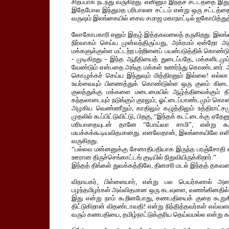
சிறப்பாக நடந்து வருகிறது. எனினும் இந்தச் சட்டத்தை இ
இதேபோல இந்துமத பரிபாலன சட்டம் என்று ஒரு சட்டத்தை 
வருஷம் இலங்கையில் சைவ சமாஜ மகாநாட்டில் ஐகோபித்துத் த
லோகோபகாரி எனும் இதழ் இத்தகவலைத் தருகிறது. இலங்கை
நிர்வாகம் செய்ய முன்வந்திருப்பது, அக்ரமம் ஏன்றே
மக்களுக்குள்ள மட்டற்ற பற்றினைப் பயன்படுத்திக் கொண்டு
- முடிகிறது - இந்த ஆநீதியைத் துடைப்பதே, மக்களிடம
வேண்டும் என்பதை அங்கு மக்கள் உணர்ந்து கொண்டனர். அங
கொழுக்கச் செய்ய இந்துவும் மித்திரனும் இல்லை! எல்
உயர்வையும் பிணைத்துக் கொண்டுள்ள ஒரு குலம் கிடையாத
குலத்துக்கு மக்களை மடைமையில் ஆழ்த்திவைக்கும் திற
கந்தலாடையும் நடுங்கும் குரலும், ஓட்டைப்பாண்டமும் கொண
அழகிய வெண்ணீறும், காதிலும் கழுத்திலும் உத்திராட்சம
முதலில் கூப்பிட்டுவிட்டு, பிறகு, “இந்தக் கடட்டைக்கு ஏ
மரியாதையுடன் தானே “போய்வா சாமி”, என்று கூ
மயக்கக்கூடியவிதமானது. எனவேதான், இலங்கையிலே எளிதி
வருகிறது.
“பல்லவ மன்னனுக்கு சேனாதிபதியாக இருந்த பரஞ்சோதி எ
ஊரான திருச்செங்காட்டங் குடியில் நிறுவியிருக்கிறார்.”
இந்தத் திங்கள் துவக்கத்திலே, தினசரி மடல் இந்தத் தகவல
விநாயகர், பிள்ளையார், என்று பல பெயர்களால் அழைக்
பழந்தமிழர்கள் அவ்விதமான ஒரு கடவுளை, வணங்கினதில்லை, 
இது என்று நாம் கூறினபோது, கணபதியைக் குறை கூறுக
திட்டுகிறான் விதண்டாவதி! என்று நிந்தித்தவர்கள் எவ்வளவ
வரும் கணபதியை, தமிழ்நாட்டுக்குரிய தெய்வமல்ல என்று கூற