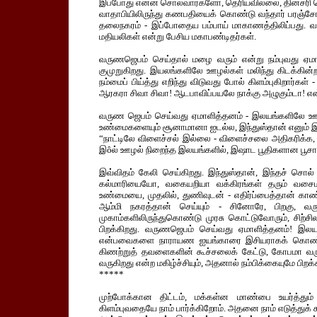
இப்போது என்ன சொல்வார்களோ, தெரியவில்லை, தினசரி வ
வாதாபியிலிருந்து கணபதியைக் கொண்டு வந்தார் பரஞ்சோத
தலைநகரம் - இப்போதைய பம்பாய் மாகாணத்திலிப்பது. வடந
மதியலிகள் என்று பேசிய மகாபண்டிதர்கள்.
வருணஜெபம் செய்தால் மழை வரும் என்று நம்புவது ஏமாள
குமுறுகிறது. இயலங்களிலே ஊழல்கள் மலிந்து கிடக்கின
நம்மைப் பிய்த்து எறிந்து விடுவது போல் கிளம்புகிறார்க
ஆரகரா சிவா சிவா! ஆடபாவிப்பயலே நாக்கு அழுகும்டா! என்
வருண ஜெபம் செய்வது ஏமாளித்தனம் - இலயங்களிலே ஊழல்
உண்மைகளையும் சூனாமானா ஐடல்ல, இந்துஸ்தான் எனும் இ
“நாட்டிலே விளைச்சல் இல்லை - விளைச்சலை அதிகரிக்க, நீ
இôல் ஊழல் நிறைந்த இலயங்களில், இஷாட பூதிகளான பூசார
இவ்விதம் கேலி செய்கிறது. இந்துஸ்தான், இந்தச் சொல் 
கல்மாரியையோ, வகையறியா வக்கிரங்கள் தரும் வசைமாரி
உண்மையை, முதலில், துணிவுடன் - எதிர்ப்பைத்தான் காண்க
ஆம்மி நகரத்தான் செய்யும் - சினோரே, பிறகு, வரு
முகாம்களிலிருந்துகொண்டு முரசு கொட்டுவோரும், சிற்
பிறக்கிறது. வருணஜெபம் செய்வது ஏமாளித்தனம்! இலய
என்பவைகளை நாராயண ஐயங்காரை இசியராகக் கொண்ட இந்த
கிணற்றுத் தவளைகளின் கூச்சலைக் கேட்டு, கோபமா வரும
வருகிறது என்ற மகிழ்ச்சியும், அதனால் நம்பிக்கையுமே பிறக்
*****
முற்போக்கான திட்டம், மக்கள்ன மாண்பை உயர்த்தும் மு
கிளம்புவதையே நாம் பார்க்கிறோம். அதனை நாம் எடுத்துக் 