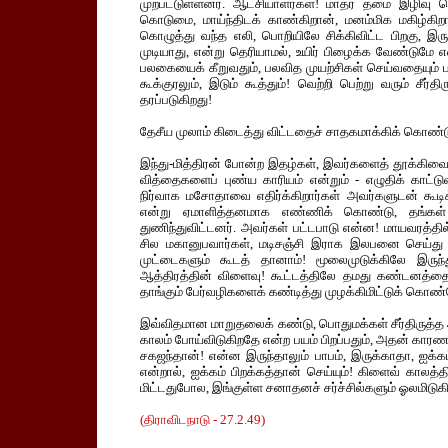
முற்பட்டுள்ளனர். ஆட்சியாளர்கள்! மாதர் தமை இழிவு 
கொடுமை, மாய்ந்திடக் காண்கிறான், மனம்மிக மகிழ்கிற
கொழுத்து வந்த எலி, பொறியிலே சிக்கிவிட்ட பிறகு, இ
முடியாது, என்று தெரியாமல், உயிர் பிழைக்க வேண்டுமே என
பலகையைக் கீறுவதும், பலவித முயற்சிகள் செய்வதையும் பா
கூக்குரலும், இடும் கூத்தும்! வெற்றி பெற்று வரும் சீ
தரப்படுகிறது!
தேசீய முலாம் கிடைத்து விட்டதைச் சாதகமாக்கிக் கொண்டு
இந்து-மித்திரன் போன்ற இதழ்கள், இவர்களைத் தூக்கிவைத
வித்தைகளைப் புண்ய காரியம் என்றும் - எழுதிக் காட
நிர்வாக மசோதாவை எதிர்க்கிறார்கள் அவர்களுடன் கூடிக
என்று ஏமாளித்தனமாக எண்ணிக் கொண்டு, தங்கள்
துணிந்துவிட்டனர். அவர்கள் பட்டபாடு என்ன! மாயவரத்தி
சில மகானுபவார்கள், மடிசஞ்சி இராக இலபனை செய்து பார
முட்டைகளும் கூடத் தானாம்! மூலைமுடுக்கிலே இருந
ஆத்திரத்தின் விளைவு! கூட்டத்திலே தமது கண்டனத்தைத
தாங்கும் பேர்வழிகளைக் கண்டித்து முழக்கிமிட்டுக் கொண்
இவ்விதமான மாறுதலைக் கண்டு, பொதுமக்கள் சீர்திருத்த 
காலம் போய்விடுகிறதே என்ற பயம் பிறப்பதும், அதன் காரண
சகஜந்தான்! என்ன இருந்தாலும் பாபம், இருக்காதா, ஐக்கம
என்றால், ஐக்கம் பிறக்கத்தான் செய்யும்! கிளைவ் காலத
மிட்டதுபோல, இங்குள்ள சனாதனச் சர்ச்சில்களும் ஓலமிடுக
(திராவிடநாடு - 27.2.49)