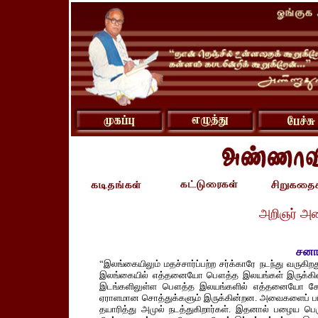
அறிஞர் அ
சனாத
“இலங்கையிலும் மதச்சார்ப்பற்ற சர்க்காரே நடந்து வருகி
இலங்கையில் எத்தனையோ பௌத்த இலயங்கள் இருக்கி
இடங்களிலுள்ள பௌத்த இலயங்களில் எத்தனையோ கோடி
ஏராளமான சொத்துக்களும் இருக்கின்றன. அவைகளைப் பரிபா
தயாரித்து அமுல் நடத்துகிறார்கள். இதனால் பழைய பெரு