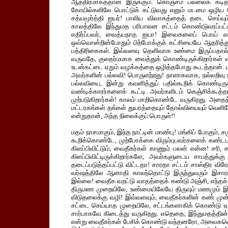
ஆத்திரமாகத்தான் இருக்கும். கொஞ்சம் பல்லைக் கடித
கோயில்களிலே பொட்டுக் கட்டுவது எனும் மடமை ஒழிய வ
சத்யமூர்த்தி ஐயர்! பாலிய விவாகத்தைத் தடை செய்யு
காலத்திலே இந்துமத பரிபாலன சட்டம் கொண்டுவரப்பட்
எதிர்ப்பவர், வைத்யநாத ஐயா! இவைகளைப் பொய் என்று 
ஒவ்வொன்றின்போதும் பிற்போக்குக் கட்சியையே ஆதரித்த
பத்திரிகைகள். இவ்வளவு தெளிவாக உண்மை இருப்பதால்தான்
வருவதே, குலதர்மமாக வைத்துக் கொண்டிருக்கிறார்கள் 
உடன்கட்டை ஏறும் வழக்கத்தை ஒழித்தபோது கூடத்தான். மத
அவர்களின் பல்லவி! பொருளற்றது! நாளாகவாக, நல்லறிவு ந
பல்லவியை, இன்று கவனித்துப் பதில்கூறிக் கொண்டிரு
வண்டிக்காரர்களைக் கூட்டி அவர்களிடம் கெஞ்சிக்கூத்த
முற்படுகிறார்கள்! காலம் மாறிகொண்டே வருகிறது. அதைத்
மட்டரகங்கள் தங்கள் துயரத்தையும் தோல்வியையும் வெளி
என்றுதான், அந்த நிலைக்குப் பொருள்!!
மதம் நாசமாகும், இந்த நாட்டின் மாண்பு! மங்கிப் போகும், 
கூறிக்கொண்டே, முற்போக்கை விரும்புபவர்களைக் கண்டபட
கிளப்பிவிட்டும், வைதீகர்கள் காணும் பலன் என்ன! சரி
கிளப்பிவிட்டிருக்கிறார்களே, அவர்களுடைய சாபத்துக்
தடைப்படுத்தப்பட்டு விட்டதா! சாரதா சட்டம் சாஸ்திர வ
வர்ஷத்திலே ஆனாதி காலந்தொட்டு இருந்துவரும் இசார
இல்லை! வைதீக வறட்டு வாதத்தைக் கண்டு அஞ்சி, எந்தக் க
திருமண முறையிலே, உண்மையிலேயே திருவும் மணமும் இரு
விடுதலைக்கு வழி! இவ்வளவும், வைதீகர்களின் கண் முன்பா
சட்டை செய்யாத முறையிலே, சட்டங்களாகிக் கொண்டு வரு
சார்பாகவே கிடைத்து வருகிறது. எதெதை, இந்துமதத்தின்
என்று வைதீகர்கள் பேசிக் கொண்டு வந்தனரோ, அவைகளெல்ல