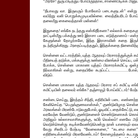
“அரசே! துருப்பிடித்துப் போயிருந்தால், சாணைபிடிக்க அனு
“நீயாவது வா. இருவரும் போவோம் படைகளுடன்” என்று
வயிற்று வலி பொறுக்கமுடியவில்லை. வைத்தியரிடம் போய் ம
தலைமீது கைவைத்தான் மன்னன்!
இதுகதை! எங்கே நடந்தது என்கிறீர்களா? எல்லாக் கதைகளும
நாட்டின்மீது பக்கத்து ஊர் இராசா படை எடுத்தானாம் - எ
கேளுங்கள் தோழர்களே, இந்த இராசாவின் கதை இருக்க
நடந்திருக்கிறது. அதைப்படித்ததும், இந்தக்கதை நினைவிற்
சென்னை வட்டாரத்தில், யுத்த ஆதரவுப் பிரசாரத்துக்குக் கம
பீதியைத் தடுக்க, மக்களுக்கு உண்மை விளங்கச் செய்ய, ம
போக்க, சென்னை மாகாண யுத்தப் பிரசாரக்கமிட்டி ஒன்றுண்
நிர்வாகிகள் என்று, கதையிலே கூறப்பட்ட...................ப
விடும்.
சென்னை மாகாண யுத்த ஆதரவுப் பிரசார சப் கமிட்டி எங்க
கமிட்டியின் தலைவர் எங்கே? தஞ்சாவூர் போய்விட்டார்! மேற்ப
சண்டைசெய்து, இரத்தம் சிந்தி, எதிரியின் படை எண்ணற்
கேலிசெய்த “பெருங்குணவான்கள்,” குண்டுவிழாத சென்னைய
அசுவங்கள் மிரண்டோடுவதுபோல், ஓடிவிட்டதைக்கேட்டு, எ
வரவேற்க வேண்டும், குண்டுகளைச் செண்டுகளாகக் கொள்ள
அதிலும் உல்லாசவாசிகளுக்கு, உயிர் வெல்லம்! எனவே அந
வெடுக்கென்று கடிக்கவேண்டுமென்று நான் யாரையும் ஏவவ
வேறு சிலரிடம் மேற்படி “வேலைகளை,” “கடமை களை” ஒப்
எதிரியைக்கண்டு மிரளவேண்டாம்! கோழைத்தனம் கூடாது! 