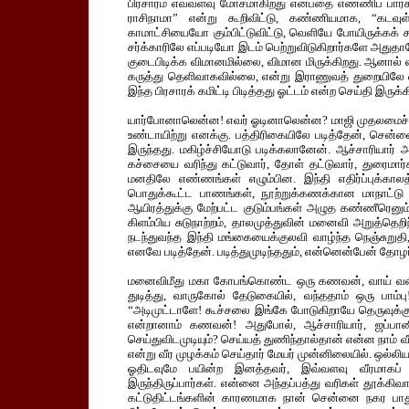
பிரசாரம் எவ்வளவு மோசமாகிறது என்பதை எண்ணிப் பார்
ராசிநாமா” என்று கூறிவிட்டு, கண்ணியமாக, “கடவுள
காமாட்சியையோ கும்பிட்டுவிட்டு, வெளியே போயிருக்கக
சர்க்காரிலே எப்படியோ இடம் பெற்றுவிடுகிறார்களே அதுத
குடைபிடிக்க விமானமில்லை, விமான மிருக்கிறது. ஆனால
கருத்து தெளிவாகவில்லை, என்று இராணுவத் துறையிலே 
இந்த பிரசாரக் கமிட்டி பிடித்தது ஓட்டம் என்ற செய்தி இருக்க
யார்போனாலென்ன! எவர் ஓடினாலென்ன? மாஜி முதலமைச்சர்
உண்டாயிற்று எனக்கு. பத்திரிகையிலே படித்தேன், சென்னை 
இருந்தது. மகிழ்ச்சியோடு படிக்கலானேன். ஆச்சாரியார் 
கச்சையை வரிந்து கட்டுவார், தோள் தட்டுவார், துரைமா
மனதிலே எண்ணங்கள் எழும்பின. இந்தி எதிர்ப்புக்கா
பொதுக்கூட்ட பாணங்கள், நூற்றுக்கணக்கான மாநாட்டு வ
ஆயிரத்துக்கு மேற்பட்ட குடும்பங்கள் அழுத கண்ணீரெனு
கிளம்பிய சுடுநாற்றம், தாலமுத்துவின் மனைவி அறுத்தெறிந்
நடந்துவந்த இந்தி மங்கையைக்குலவி வாழ்ந்த நெஞ்சுறுதி
எனவே படித்தேன். படித்துமுடிந்ததும், என்னென்பேன் தோழ
மனைவிமீது மகா கோபங்கொண்ட ஒரு கணவன், வாய் வலிக்கத
துடித்து, வாருகோல் தேடுகையில், வந்ததாம் ஒரு பா
“அடிமுட்டாளே! கூச்சலை இங்கே போடுகிறாயே தெருவுக்
என்றானாம் கணவன்! அதுபோல், ஆச்சாரியார், ஜப்ப
செய்துவிடமுடியும்? செய்யத் துணிந்தால்தான் என்ன நாம் 
என்று வீர முழக்கம் செய்தார் மேயர் முன்னிலையில். ஒல்லிய
ஓதிடவுமே பயின்ற இனத்தவர், இவ்வளவு வீரமாகப் பேச
இருந்திருப்பார்கள். என்னை அந்தப்பத்து வரிகள் தூக்கிவ
கட்டுதிட்டங்களின் காரணமாக நான் சென்னை நகர பாதுகா