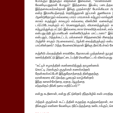
போக்கும் இருக்கும் விதங்கள் இவைகள், “காணக்கண் 
வேண்டியதுதான் போலும்! இத்தகைய இயல்பு படைத்தவர்
இத்தகையவர்கள்தான் இங்கு முதல்சாதி! யோக்கியமா அத
என்ற இரகசியத்தைத் தெரிந்துதான் ஜப்பான் துணிவாக இங்
ஆண்டுதோறும் எவ்வளவு பாரம் பாரமாகக் கற்பூரம் வாங்குகிற
காசும் கருத்தும் காலமும் எவ்வளவு விண்மீன் வலைக்க
டார்ப்பிடோவுக்கும் சப் மெரைனுக்கும், விமானத்துக்கும
கற்பூரத்துக்கு மட்டும் இவ்வளவு காசு செலவிடுபவர்கள், எவ
என்பதுபற்றி ஜப்பானியன் எண்ணியிருக்க மாட்டானா? இவ்வள
என்பதும், அந்தக்கூட்டம், மக்களைச் சிந்தனையில் சிதைந
அஞ்சிச் சாகும் அபலைகளாய், ஆக்கி வைத்திருக்கும் என்ப
பாய்கின்றனர்! அந்த வேளையில்தான் இங்கு நீளப்பேச்சும் 
சஞ்சீவி பர்வதத்தின் சாரலிலே, நோகாமல் முத்தங்கள் நூற
உணர்த்திவிட்டு இந்நாட்டைப்பற்றி வெளிநாட்டார் விளம்பு
“கட்டிச் சழகத்தின் கண்ணவித்துத் தாழண்ணக்
கொட்டி அளக்கும் குருக்கள் கணக்கற்றார்
தேன்சுரக்கப்பேசி இந்துதேசத்தைத் தின்னுதற்கு
வான்சுரரை விட்டுவந்த பூசுரரும் வாழ்கின்றார்
இந்த உளைச்சேற்றை, ஏறாத ஆழத்தை
எந்தவிதம் நீங்கி நமை எதிர்ப்பார்?”
என்று கூறினான், என்று தீட்டுகிறார் தீந்தமிழில் கவி பாரதி
அந்தக் குருக்கள் கூட்டத்தின் கருதந்த கருந்தனந்தான், க
நீங்களும் எண்ண வேண்டிய நிர்ப்பந்தத்தை உண்டாக்கும், செ