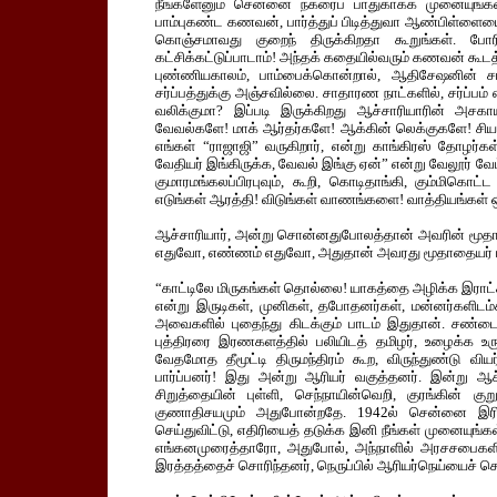
நீங்களேனும் சென்னை நகரைப் பாதுகாக்க முனையுங்கள்” 
பாம்புகண்ட கணவன், பார்த்துப் பிடித்துவா ஆண்பிள்ளை
கொஞ்சமாவது குறைந் திருக்கிறதா கூறுங்கள். போ
கட்சிக்கட்டுப்பாடாம்! அந்தக் கதையில்வரும் கணவன் க
புண்ணியகாலம், பாம்பைக்கொன்றால், ஆதிசேஷனின் ச
சர்ப்பத்துக்கு அஞ்சவில்லை. சாதாரண நாட்களில், சர்ப்பம
வலிக்குமா? இப்படி இருக்கிறது ஆச்சாரியாரின் அசக
வேவல்களே! மாக் ஆர்தர்களே! ஆக்கின் லெக்குகளே! சியாங
எங்கள் “ராஜாஜி” வருகிறார், என்று காங்கிரஸ் தோழர்
வேதியர் இங்கிருக்க, வேவல் இங்கு ஏன்” என்று வேலூர் வேட்
குமாரமங்கலப்பிரபுவும், கூறி, கொடிதாங்கி, கும்மிகெ
எடுங்கள் ஆரத்தி! விடுங்கள் வாணங்களை! வாத்தியங்கள் ஒலிக
ஆச்சாரியார், அன்று சொன்னதுபோலத்தான் அவரின் மூதாத
எதுவோ, எண்ணம் எதுவோ, அதுதான் அவரது மூதாதையர் ப
“காட்டிலே மிருகங்கள் தொல்லை! யாகத்தை அழிக்க இரா
என்று இருடிகள், முனிகள், தபோதனர்கள், மன்னர்களிடம்
அவைகளில் புதைந்து கிடக்கும் பாடம் இதுதான். சண்டைக்க
புத்திரரை இரணகளத்தில் பலியிடத் தமிழர், உழைக்க உ
வேதமோத தீமூட்டி திருமந்திரம் கூற, விருந்துண்டு வ
பார்ப்பனர்! இது அன்று ஆரியர் வகுத்தனர். இன்று ஆச்சா
சிறுத்தையின் புள்ளி, செந்நாயின்வெறி, குரங்கின் குற
குணாதிசயமும் அதுபோன்றதே. 1942ல் சென்னை இரிப்ப
செய்துவிட்டு, எதிரியைத் தடுக்க இனி நீங்கள் முனையுங்கள்,
எங்கனமுரைத்தாரோ, அதுபோல், அந்நாளில் அரசசபைகளி
இரத்தத்தைச் சொரிந்தனர், நெருப்பில் ஆரியர்நெய்யைச் சொ