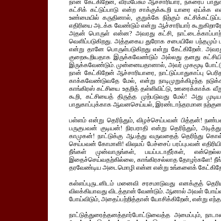
நான் கேட்கிறேன், வீரம்பேசும் ஆச்சாரியார், நகரைப் பா
கட்சிக் கட்டுப்பாடு என்ற சாக்குக்கூறி யாரை ஏய்க
உண்மையில் கருதினால், குறுக்கே நிற்கும் கட்சிக்கட்டுப்
எதிரியை அடக்க வேண்டும் என்று ஆச்சாரியார் கூறுகிறாரே,
அதன் பொருள் என்ன? அவரது கட்சி, நாட்டைக்காப்பாற்
வெளிப்படுகிறது. அத்தகைய துரோக சபையிலே பந்தமும் பாச
என்று தானே பொருள்படுகிறது என்று கேட்கிறேன். அவ
குறைகூறியதாக இருக்கவேண்டும் அல்லது தனது கட்சியி
இருக்கவேண்டும். முன்னையதானால், அவர் முகமூடி போட்ட
நான் கேட்கிறேன் ஆச்சாரியாரை, நாட்டுப்பாதுகாப்பு பெரி
காக்கவேண்டுவதே மேல், என்று நாடிமுறுக்கிழந்த நடுக்கி
காங்கிரஸ் கட்சியை உதறித் தள்ளிவிட்டு, ஊரைக்காக்க
கூறி, கட்சியைத் திருத்த முற்படுவது மேல்! அது முடி
பாதுகாப்புக்காக ஆவனசெய்யல், இரண்டாந்தரமான நற்குணம
பள்ளம் என்று தெரிந்தும், விழச்செய்பவன் பித்தன்! நண்
பருகுபவன் குடியன்! நிரபராதி என்று தெரிந்தும், அடித்த
காமுகன்! நாட்டுக்கு ஆபத்து வருவதைத் தெரிந்து கொள
செய்பவன் கோமாளி! விஷமப் பேச்சைப் பரப்புபவன் எதிரியி
நீங்கள் முன்வாருங்கள், பயப்படாதீர்கள், என்றெல்ல
இதைச்செய்வதற்கில்லை, காங்கிரசல்லாத தோழர்களே! நீங்க
தரவேண்டிய அடைமொழி என்ன என்று உங்களைக் கேட்கிற
கள்ளப்புருடனிடம் மனைவி சரசமாடுவது எனக்குத் தெரி
விலக்கியாவது விடத்தான் வேண்டும். ஆனால் அவள் போய்விட்
போய்விடும், அதைப்பற்றித்தான் யோசிக்கிறேன், என்று
நாட்டுத்துரைத்தனத்தார்போட்டுவைத்த அமைப்பும், நாடாண