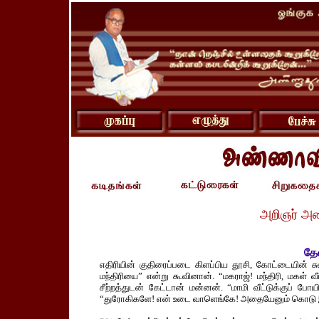
அறிஞர் அ
தேன
எதிரியின் குதிரைப்படை கிளப்பிய தூசி, கோட்டையின் சு
மந்திரியை” என்று கூவினான். “மகராஜ்! மந்திரி, மகள் வ
சீற்றத்துடன் கேட்டான் மன்னன். “மாமி வீட்டுக்குப் ப
“துரோகிகளே! என் உடை வாளெங்கே! அதையேனும் கொடு இப்