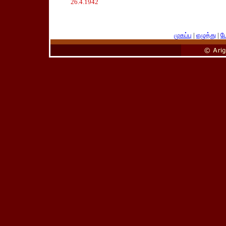
26.4.1942
முகப்பு
|
எழுத்து
|
பே