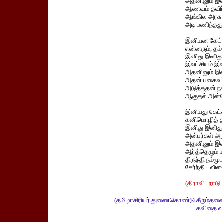
அதனினும் இ
ஆணவம் தவிர்
ஆங்கில அரசு
அடி பணிந்தத
இனியன கேட்ப
என்னரும், தம்
இனிது இனித
இலட்சியம் இ
அதனினும் இ
அதன் பகைவர
அடுத்ததன் ந
ஆகுதல் அன்ற
இனியது கேட்
கனிமொழித் த
இனிது இனித
அன்பர்கள் அர
அதனினும் இ
ஆர்த்தெழும் ம
திருந்தி நம்மு
சேர்ந்திட வி
(திராவிடநாடு 
(தமிழாசிரியர் துணைகொண்டு சீரும்தளைய
கவிதை வட