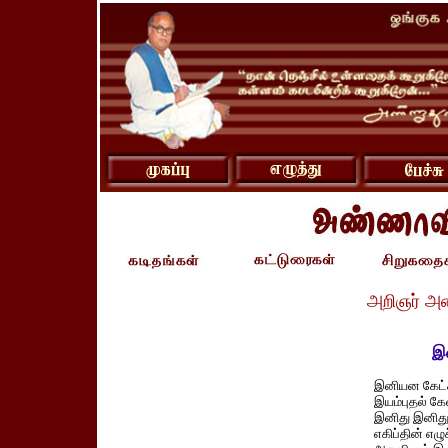
அறிஞர் அ
இ
இனியன கேட்
இயம்புதல் கேள
இனிது இனித
எகிப்தின் எழுச