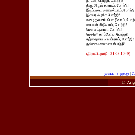
தீரனே, போற்றி, போற்றி!
திரு அருள் தாராய், போற்றி!
இடிப்படை கொண்டாய், போற்றி
இகபர அரசே போற்றி!
மழைதனைப் பொழிவாய், போற்ற
மாபுயல் விடுவாய், போற்றி!
மேக சம்ஹாரா போற்றி!
மேதினி காப்போய், போற்றி!
தந்தையை வென்றாய், போற்றி!
தங்கை மணாளா போற்றி!
(திராவிடநாடு - 21.08.1949)
முகப்பு
|
எழுத்து
|
பே