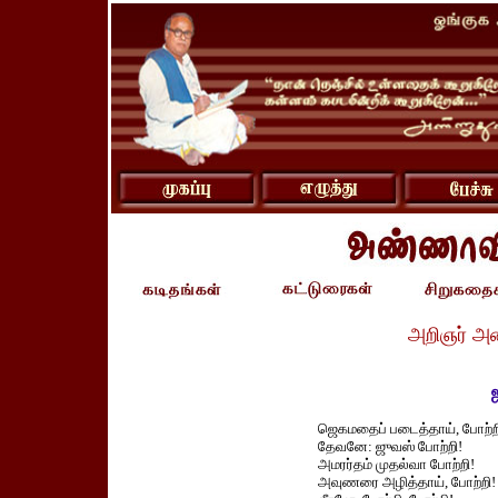
அறிஞர் அ
ஜெகமதைப் படைத்தாய், போற்ற
தேவனே: ஜுவஸ் போற்றி!
அமரர்தம் முதல்வா போற்றி!
அவுணரை அழித்தாய், போற்றி!